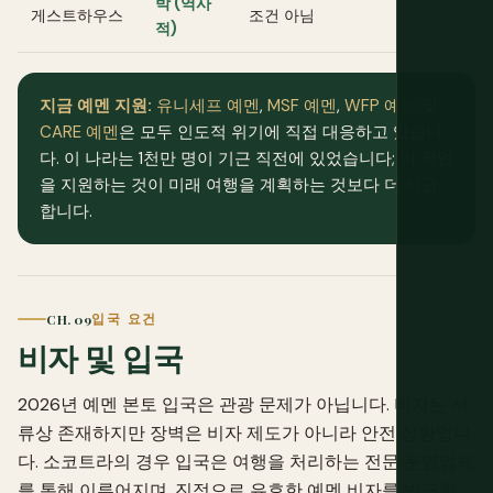
박 (역사
게스트하우스
조건 아님
적)
지금 예멘 지원:
유니세프 예멘
,
MSF 예멘
,
WFP 예멘
및
CARE 예멘
은 모두 인도적 위기에 직접 대응하고 있습니
다. 이 나라는 1천만 명이 기근 직전에 있었습니다; 이 작업
을 지원하는 것이 미래 여행을 계획하는 것보다 더 시급
합니다.
CH. 09
입국 요건
비자 및 입국
2026년 예멘 본토 입국은 관광 문제가 아닙니다. 비자는 서
류상 존재하지만 장벽은 비자 제도가 아니라 안전 상황입니
다. 소코트라의 경우 입국은 여행을 처리하는 전문 운영업체
를 통해 이루어지며, 진정으로 유효한 예멘 비자를 발급할