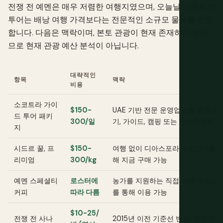
전쟁 전 예멘은 매우 저렴한 여행지였으며, 오늘날 소코트라
투어는 배낭 여행 가격보다는 전문적인 소규모 물류를 반영
합니다. 다음은 맥락이며, 본토 관광이 현재 존재하지 않으
므로 현재 관광 예산 분석이 아닙니다.
대략적인
항목
맥락
비용
소코트라 가이
$150-
UAE 기반 전문 운영업체를 통한 전
드 투어 패키
300/일
기, 가이드, 캠핑 또는 게스트하우스
지
시드르 꿀, 프
$150-
여행 없이 디아스포라 수입업체를 
리미엄
300/kg
해 지금 구매 가능
예멘 스페셜티
로스터에
농가를 지원하는 직접 거래 수입업
커피
따라 다름
를 통해 이용 가능
$10-25/
전쟁 전 사나
2015년 이전 기준선 반영, 현재 본토