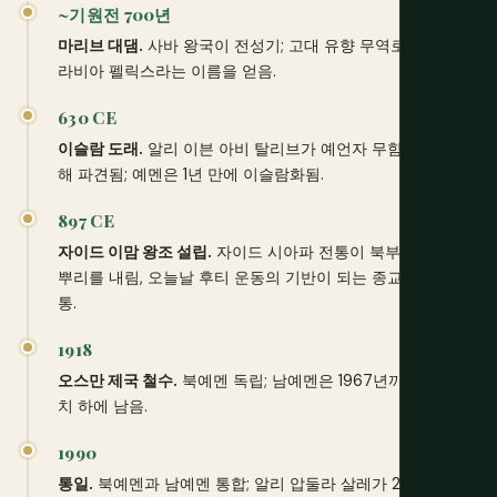
~기원전 700년
마리브 대댐.
사바 왕국이 전성기; 고대 유향 무역로 확립, 아
라비아 펠릭스라는 이름을 얻음.
630 CE
이슬람 도래.
알리 이븐 아비 탈리브가 예언자 무함마드에 의
해 파견됨; 예멘은 1년 만에 이슬람화됨.
897 CE
자이드 이맘 왕조 설립.
자이드 시아파 전통이 북부 고지대에
뿌리를 내림, 오늘날 후티 운동의 기반이 되는 종교-정치적 전
통.
1918
오스만 제국 철수.
북예멘 독립; 남예멘은 1967년까지 영국 통
치 하에 남음.
1990
통일.
북예멘과 남예멘 통합; 알리 압둘라 살레가 20년 넘게