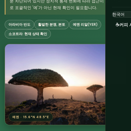
분 차단되어 있지만 정치적 통제 변화에 따라 접근이 달라지므
로 포괄적인 '예'가 아닌 현재 확인이 필요합니다.
☕
커피 
아라비아 반도
활발한 분쟁, 본토
예멘 리알(YER)
소코트라: 현재 상태 확인
예멘 · 15.6°N 48.5°E