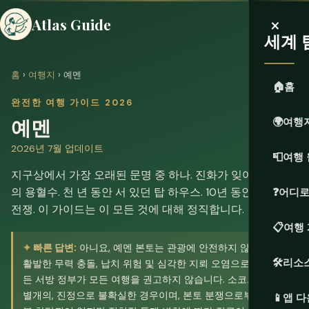
×
Atlas Guide
세계 
홈
›
여행지
› 예멘
🏠
홈
완전한 여행 가이드 2026
예멘
🌍
여행
2026년 7월 업데이트
📮
여행 
지구상에서 가장 오래된 문명 중 하나. 진화가 잊어버린 섬
의 용혈수. 천 년 동안 서 있던 탑 하우스. 10년 동안 지속된
❓
어디로
전쟁. 이 가이드는 이 모든 것에 대해 정직합니다.
📋
여행
빠른 답변:
아니요, 예멘 본토는 관광에 안전하지 않습니다.
🛠️
리소
활발한 무력 충돌, 납치 위험 및 심각한 지뢰 오염으로 인해 모
든 서방 정부가 모든 여행을 권고하지 않습니다. 소코트라 섬은
별개의, 진정으로 불확실한 경우이며, 본토 분쟁으로부터 대부
📱
앱 