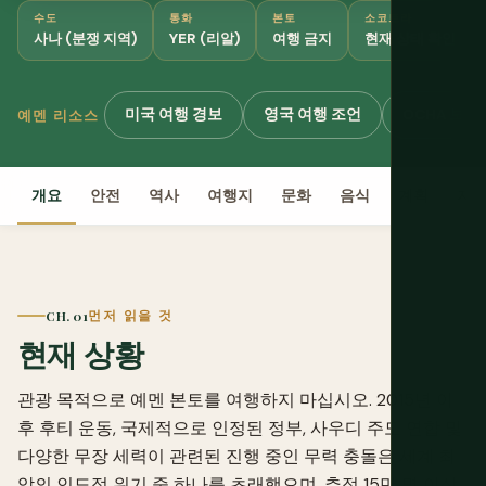
수도
통화
본토
소코트라
사나 (분쟁 지역)
YER (리알)
여행 금지
현재 상태 확인
미국 여행 경보
영국 여행 조언
OCHA 보고
예멘 리소스
개요
안전
역사
여행지
문화
음식
계획
지
CH. 01
먼저 읽을 것
현재 상황
관광 목적으로 예멘 본토를 여행하지 마십시오. 2015년 이
후 후티 운동, 국제적으로 인정된 정부, 사우디 주도 연합 및
다양한 무장 세력이 관련된 진행 중인 무력 충돌은 세계 최
악의 인도적 위기 중 하나를 초래했으며, 추정 15만 명 이상