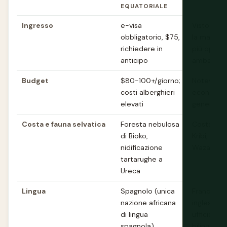
EQUATORIALE
Ingresso
e-visa
Visto rich
obbligatorio, $75,
la maggior
richiedere in
più opzion
anticipo
ambascia
Budget
$80-100+/giorno;
Notevolme
costi alberghieri
economico
elevati
generale
Costa e fauna selvatica
Foresta nebulosa
Costa più 
di Bioko,
Kribi, faun
nidificazione
Waza e Dj
tartarughe a
Ureca
Lingua
Spagnolo (unica
Francese 
nazione africana
inglese,
di lingua
ufficialme
spagnola)
bilingue