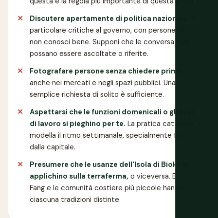
questa è la regola più importante di questa guida.
Discutere apertamente di politica nazionale,
in
particolare critiche al governo, con persone che
non conosci bene. Supponi che le conversazioni
possano essere ascoltate o riferite.
Fotografare persone senza chiedere prima,
anche nei mercati e negli spazi pubblici. Una
semplice richiesta di solito è sufficiente.
Aspettarsi che le funzioni domenicali o gli orari
di lavoro si pieghino per te.
La pratica cattolica
modella il ritmo settimanale, specialmente fuori
dalla capitale.
Presumere che le usanze dell'Isola di Bioko si
applichino sulla terraferma,
o viceversa. Bubi,
Fang e le comunità costiere più piccole hanno
ciascuna tradizioni distinte.