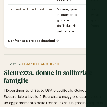
Infrastrutture turistiche
Minime; quasi
Limitate 
interamente
sviluppate
guidate
specialme
dall'industria
Douala e l
petrolifera
Confronta altre destinazioni →
CAP. 09
RIMANERE AL SICURO
Sicurezza, donne in solitaria e
famiglie
Il Dipartimento di Stato USA classifica la Guinea
Equatoriale a Livello 2, Esercitare maggiore cautela, con
un aggiornamento dell'ottobre 2025, un gradino sopra la