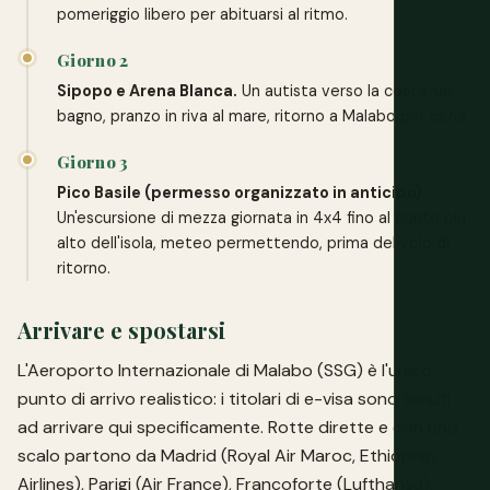
pomeriggio libero per abituarsi al ritmo.
Giorno 2
Sipopo e Arena Blanca.
Un autista verso la costa, un
bagno, pranzo in riva al mare, ritorno a Malabo per cena.
Giorno 3
Pico Basile (permesso organizzato in anticipo).
Un'escursione di mezza giornata in 4x4 fino al punto più
alto dell'isola, meteo permettendo, prima del volo di
ritorno.
Arrivare e spostarsi
L'Aeroporto Internazionale di Malabo (SSG) è l'unico
punto di arrivo realistico: i titolari di e-visa sono tenuti
ad arrivare qui specificamente. Rotte dirette e con uno
scalo partono da Madrid (Royal Air Maroc, Ethiopian
Airlines), Parigi (Air France), Francoforte (Lufthansa),