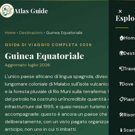
×
Atlas Guide
Esplo
Home
›
Destinazioni
› Guinea Equatoriale
🏠
Hom
GUIDA DI VIAGGIO COMPLETA 2026
Guinea Equatoriale
🌍
Dest
Aggiornato luglio 2026
📮
Trave
L'unico paese africano di lingua spagnola, diviso tra il
lungomare coloniale di Malabo sull'isola vulcanica di Bioko
❓
Dove 
e la foresta pluviale di Rio Muni sulla terraferma. Il denaro
del petrolio ha costruito un'incredibile quantità di
📋
Piani
infrastrutture dal 1995, e quasi nessun turismo ad
accompagnarle: questo è ancora un paese che visiti
🛠️
Riso
deliberatamente, con un visto pagato organizzato in
anticipo, non uno in cui ti imbatti.
📱
Scari