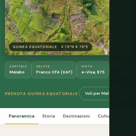
GUINEA EQUATORIALE · 3.75°N 8.78°E
CAPITALE
VALUTA
VISTO
BUDGET
Malabo
Franco CFA (XAF)
e-Visa, $75
$80-100/g
Voli per Malabo
Hot
PRENOTA GUINEA EQUATORIALE
Panoramica
Storia
Destinazioni
Cultura
Cibo