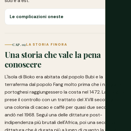
sud e a est.
Le complicazioni oneste
CAP. 02
LA STORIA FINORA
Una storia che vale la pena
conoscere
L'Isola di Bioko era abitata dal popolo Bubi e la
terraferma dal popolo Fang molto prima che i navigatori
portoghesi raggiungessero la costa nel 1472. La Spagna
prese il controllo con un trattato del XVIII secolo, gestì
una colonia di cacao e caffè per quasi due secoli e se ne
andò nel 1968. Seguì una delle dittature post-
indipendenza più brutali dell'Africa, poi una seconda
dittatura che è durata più a lungo di quanto la maggior