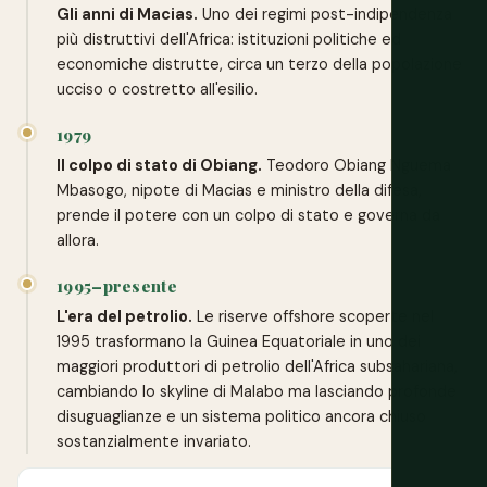
Gli anni di Macias.
Uno dei regimi post-indipendenza
più distruttivi dell'Africa: istituzioni politiche ed
economiche distrutte, circa un terzo della popolazione
ucciso o costretto all'esilio.
1979
Il colpo di stato di Obiang.
Teodoro Obiang Nguema
Mbasogo, nipote di Macias e ministro della difesa,
prende il potere con un colpo di stato e governa da
allora.
1995–presente
L'era del petrolio.
Le riserve offshore scoperte nel
1995 trasformano la Guinea Equatoriale in uno dei
maggiori produttori di petrolio dell'Africa subsahariana,
cambiando lo skyline di Malabo ma lasciando profonde
disuguaglianze e un sistema politico ancora chiuso
sostanzialmente invariato.