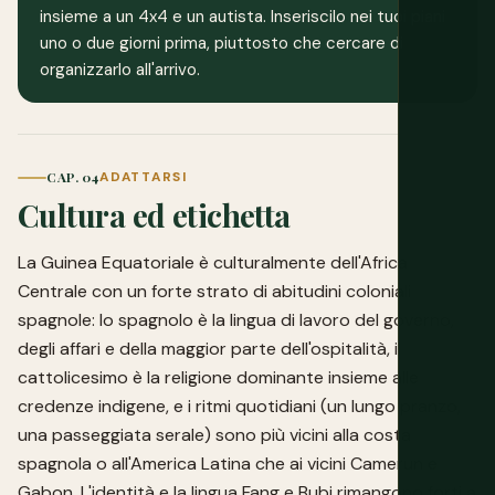
insieme a un 4x4 e un autista. Inseriscilo nei tuoi piani
uno o due giorni prima, piuttosto che cercare di
organizzarlo all'arrivo.
CAP. 04
ADATTARSI
Cultura ed etichetta
La Guinea Equatoriale è culturalmente dell'Africa
Centrale con un forte strato di abitudini coloniali
spagnole: lo spagnolo è la lingua di lavoro del governo,
degli affari e della maggior parte dell'ospitalità, il
cattolicesimo è la religione dominante insieme alle
credenze indigene, e i ritmi quotidiani (un lungo pranzo,
una passeggiata serale) sono più vicini alla costa
spagnola o all'America Latina che ai vicini Camerun e
Gabon. L'identità e la lingua Fang e Bubi rimangono forti a