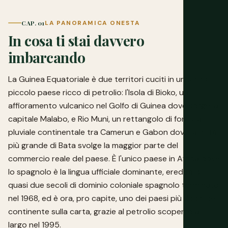
CAP. 01
LA PANORAMICA ONESTA
In cosa ti stai davvero
imbarcando
La Guinea Equatoriale è due territori cuciti in un unico
piccolo paese ricco di petrolio: l'Isola di Bioko, un
affioramento vulcanico nel Golfo di Guinea dove sorge la
capitale Malabo, e Rio Muni, un rettangolo di foresta
pluviale continentale tra Camerun e Gabon dove la città
più grande di Bata svolge la maggior parte del
commercio reale del paese. È l'unico paese in Africa dove
lo spagnolo è la lingua ufficiale dominante, eredità di
quasi due secoli di dominio coloniale spagnolo terminato
nel 1968, ed è ora, pro capite, uno dei paesi più ricchi del
continente sulla carta, grazie al petrolio scoperto al
largo nel 1995.