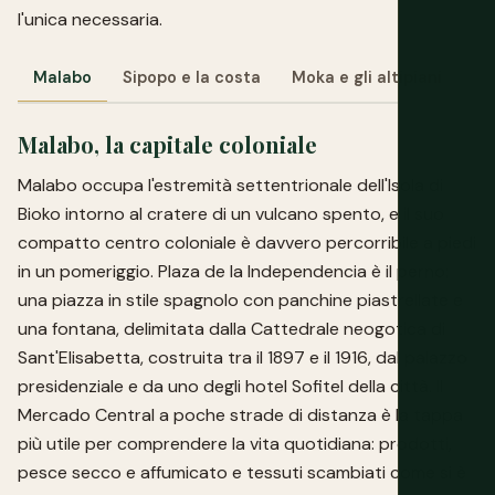
l'unica necessaria.
Malabo
Sipopo e la costa
Moka e gli altipiani
Ba
Malabo, la capitale coloniale
Malabo occupa l'estremità settentrionale dell'Isola di
Bioko intorno al cratere di un vulcano spento, e il suo
compatto centro coloniale è davvero percorribile a piedi
in un pomeriggio. Plaza de la Independencia è il perno:
una piazza in stile spagnolo con panchine piastrellate e
una fontana, delimitata dalla Cattedrale neogotica di
Sant'Elisabetta, costruita tra il 1897 e il 1916, dal palazzo
presidenziale e da uno degli hotel Sofitel della città. Il
Mercado Central a poche strade di distanza è la tappa
più utile per comprendere la vita quotidiana: prodotti,
pesce secco e affumicato e tessuti scambiati come si è