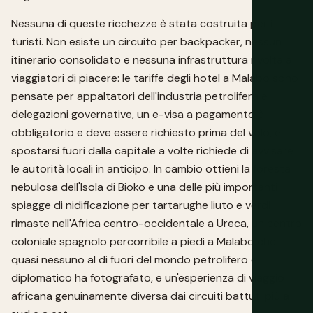
Nessuna di queste ricchezze è stata costruita per i
turisti. Non esiste un circuito per backpacker, nessun
itinerario consolidato e nessuna infrastruttura rivolta ai
viaggiatori di piacere: le tariffe degli hotel a Malabo sono
pensate per appaltatori dell'industria petrolifera e
delegazioni governative, un e-visa a pagamento è
obbligatorio e deve essere richiesto prima del volo, e
spostarsi fuori dalla capitale a volte richiede di avvisare
le autorità locali in anticipo. In cambio ottieni la foresta
nebulosa dell'Isola di Bioko e una delle più importanti
spiagge di nidificazione per tartarughe liuto e verdi
rimaste nell'Africa centro-occidentale a Ureca, un centro
coloniale spagnolo percorribile a piedi a Malabo che
quasi nessuno al di fuori del mondo petrolifero e
diplomatico ha fotografato, e un'esperienza di viaggio
africana genuinamente diversa dai circuiti battuti più a