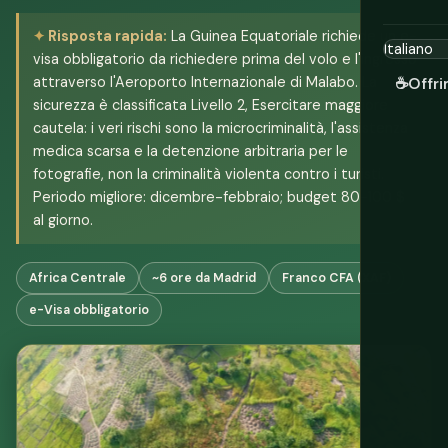
Risposta rapida:
La Guinea Equatoriale richiede un e-
visa obbligatorio da richiedere prima del volo e l'ingresso
attraverso l'Aeroporto Internazionale di Malabo. La
☕
Offri
sicurezza è classificata Livello 2, Esercitare maggiore
cautela: i veri rischi sono la microcriminalità, l'assistenza
medica scarsa e la detenzione arbitraria per le
fotografie, non la criminalità violenta contro i turisti.
Periodo migliore: dicembre-febbraio; budget 80-100 $
al giorno.
Africa Centrale
~6 ore da Madrid
Franco CFA (XAF)
e-Visa obbligatorio