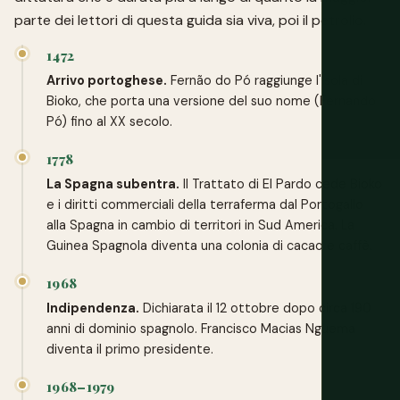
parte dei lettori di questa guida sia viva, poi il petrolio.
1472
Arrivo portoghese.
Fernão do Pó raggiunge l'Isola di
Bioko, che porta una versione del suo nome (Fernando
Pó) fino al XX secolo.
1778
La Spagna subentra.
Il Trattato di El Pardo cede Bioko
e i diritti commerciali della terraferma dal Portogallo
alla Spagna in cambio di territori in Sud America. La
Guinea Spagnola diventa una colonia di cacao e caffè.
1968
Indipendenza.
Dichiarata il 12 ottobre dopo circa 190
anni di dominio spagnolo. Francisco Macias Nguema
diventa il primo presidente.
1968–1979