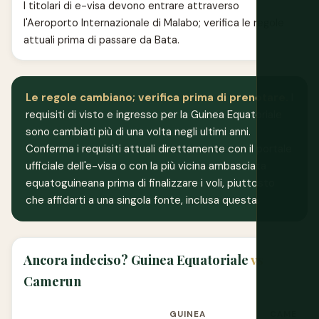
I titolari di e-visa devono entrare attraverso
l'Aeroporto Internazionale di Malabo; verifica le regole
attuali prima di passare da Bata.
Le regole cambiano; verifica prima di prenotare.
I
requisiti di visto e ingresso per la Guinea Equatoriale
sono cambiati più di una volta negli ultimi anni.
Conferma i requisiti attuali direttamente con il portale
ufficiale dell'e-visa o con la più vicina ambasciata
equatoguineana prima di finalizzare i voli, piuttosto
che affidarti a una singola fonte, inclusa questa.
Ancora indeciso? Guinea Equatoriale
vs
Camerun
GUINEA
CAMERUN