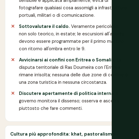
sensibile è applicata ampiamente; evita di
fotografare qualsiasi cosa assomigli a infrastrutture
portuali, militari o di comunicazione.
Sottovalutare il caldo.
Veramente pericoloso,
non solo teorico, in estate; le escursioni all'aperto
devono essere programmate per il primo mattino
con ritorno all'ombra entro le 9.
Avvicinarsi ai confini con Eritrea o Somalia.
La
disputa territoriale di Ras Doumeira con l'Eritrea
rimane irrisolta; nessuna delle due zone di confine è
una zona turistica in nessuna circostanza.
Discutere apertamente di politica interna.
Il
governo monitora il dissenso; osserva e ascolta
piuttosto che fare commenti.
Cultura più approfondita: khat, pastoralismo