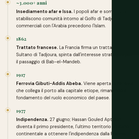
~3.000+ anni
Insediamento afar e Issa.
I popoli afar e somali Issa
stabiliscono comunità intorno al Golfo di Tadjoura; reti
commerciali con l'Arabia precedono l'Islam.
1862
Trattato francese.
La Francia firma un trattato con il
Sultano di Tadjoura, spinta dall'interesse strategico per
il passaggio di Bab-el-Mandeb.
1917
Ferrovia Gibuti-Addis Abeba.
Viene aperta la ferrovia
che collega il porto alla capitale etiope, rimanendo il
fondamento del ruolo economico del paese.
1977
Indipendenza.
27 giugno; Hassan Gouled Aptidon
diventa il primo presidente, l'ultimo territorio africano
continentale a ottenere l'indipendenza dalla Francia.