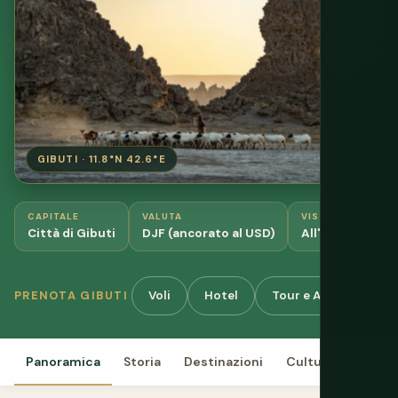
GIBUTI · 11.8°N 42.6°E
CAPITALE
VALUTA
VISTO
Città di Gibuti
DJF (ancorato al USD)
All'arrivo / e-vi
Voli
Hotel
Tour e Attività
PRENOTA GIBUTI
Panoramica
Storia
Destinazioni
Cultura
Cibo