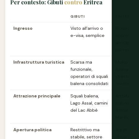
Per contesto: Gibuti
contro
Eritrea
GIBUTI
ERITREA
Ingresso
Visto all'arrivo o
Richiede
e-visa, semplice
approvazio
anticipata d
più restritt
Infrastruttura turistica
Scarsa ma
Molto limit
funzionale,
itinerari
operatori di squali
strettame
balena consolidati
controllati
Attrazione principale
Squali balena,
Architettur
Lago Assal, camini
coloniale it
del Lac Abbé
Asmara, co
Mar Rosso
Apertura politica
Restrittivo ma
Tra gli stati
stabile, settore
chiusi e con