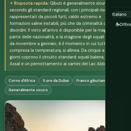
Risposta rapida:
Gibuti è generalmente sicuro
secondo gli standard regionali, con i principali rischi
rappresentati da piccoli furti, caldo estremo e
formazioni saline instabili, più che da criminalità o
☕
Offri
disordini. Il visto all'arrivo è disponibile per la maggior
parte delle nazionalità, e la stagione degli squali balena,
da novembre a gennaio, è il momento in cui tutto,
compresa la temperatura, si allinea. Da cinque a sette
giorni coprono il circuito standard: squali balena, Lago
Assal e un pernottamento ai camini del Lac Abbé.
Corno d'Africa
5 ore da Dubai
Franco gibutiano (DJF)
Generalmente sicuro