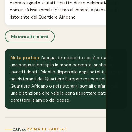
capra o agnello stufati. Il piatto di riso celebrativo della
comunità issa somala, ottimo al venerdì a pranzo in un
ristorante del Quartiere Africano.
Mostra altri piatti
Nota pratica:
l'acqua del rubinetto non è potabile;
usa acqua in bottiglia in modo coerente, anche per
lavarti i denti. L'alcol è disponibile negli hotel turistici e
nei ristoranti del Quartiere Europeo ma non nel
Quartiere Africano o nei ristoranti somali e afar locali,
una distinzione che vale la pena rispettare dato il
carattere islamico del paese.
CAP. 06
PRIMA DI PARTIRE