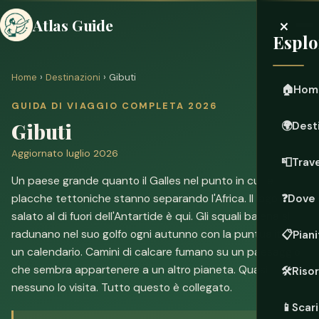
×
Atlas Guide
Esplo
Home
›
Destinazioni
› Gibuti
🏠
Hom
GUIDA DI VIAGGIO COMPLETA 2026
Gibuti
🌍
Dest
Aggiornato luglio 2026
📮
Trave
Un paese grande quanto il Galles nel punto in cui le
placche tettoniche stanno separando l'Africa. Il lago più
❓
Dove 
salato al di fuori dell'Antartide è qui. Gli squali balena si
radunano nel suo golfo ogni autunno con la puntualità di
📋
Piani
un calendario. Camini di calcare fumano su un paesaggio
che sembra appartenere a un altro pianeta. Quasi
🛠️
Riso
nessuno lo visita. Tutto questo è collegato.
📱
Scari