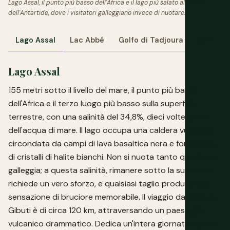
Lago Assal, il punto più basso dell'Africa e il lago più salato al di fuori
dell'Antartide, dove i visitatori galleggiano invece di nuotare.
Lago Assal
Lac Abbé
Golfo di Tadjoura
Città di 
Lago Assal
155 metri sotto il livello del mare, il punto più basso
dell'Africa e il terzo luogo più basso sulla superficie
terrestre, con una salinità del 34,8%, dieci volte quella
dell'acqua di mare. Il lago occupa una caldera vulcanica
circondata da campi di lava basaltica nera e formazioni
di cristalli di halite bianchi. Non si nuota tanto quanto si
galleggia; a questa salinità, rimanere sotto la superficie
richiede un vero sforzo, e qualsiasi taglio produce una
sensazione di bruciore memorabile. Il viaggio da Città di
Gibuti è di circa 120 km, attraversando un paesaggio
vulcanico drammatico. Dedica un'intera giornata e parti