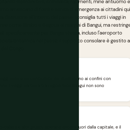
, citando disordini civili, criminalità, rapimenti, mine antiuomo 
rno americano di fornire servizi di emergenza ai cittadini qui
 distinzione all'interno del paese: sconsiglia tutti i viaggi in
aree come Bimbo e Begoua ai margini di Bangui, ma restring
nziali specificamente per Bangui stessa, incluso l'aeroporto
ciata britannica nel paese; il supporto consolare è gestito a
 del Congo.
ggi nelle aree controllate dai ribelli vicino ai confini con
. I viaggi via terra tra regioni fuori Bangui non sono
i-balaka e altri gruppi, operano ancora fuori dalla capitale, e il