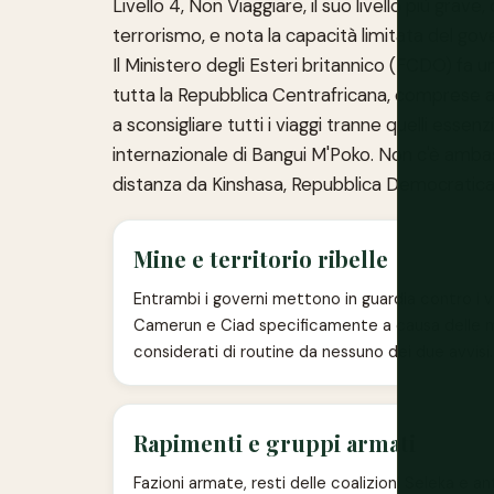
Livello 4, Non Viaggiare, il suo livello più grave
terrorismo, e nota la capacità limitata del gove
Il Ministero degli Esteri britannico (FCDO) fa una
tutta la Repubblica Centrafricana, comprese 
a sconsigliare tutti i viaggi tranne quelli esse
internazionale di Bangui M'Poko. Non c'è ambas
distanza da Kinshasa, Repubblica Democratica
Mine e territorio ribelle
Entrambi i governi mettono in guardia contro i via
Camerun e Ciad specificamente a causa delle mine
considerati di routine da nessuno dei due avvisi.
Rapimenti e gruppi armati
Fazioni armate, resti delle coalizioni Seleka e ant