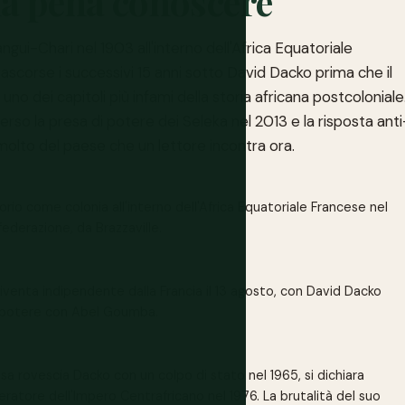
 la pena conoscere
angui-Chari nel 1903 all'interno dell'Africa Equatoriale
ascorse i successivi 15 anni sotto David Dacko prima che il
no dei capitoli più infami della storia africana postcoloniale
so la presa di potere dei Seleka nel 2013 e la risposta anti
molto del paese che un lettore incontra ora.
torio come colonia all'interno dell'Africa Equatoriale Francese nel
federazione, da Brazzaville.
venta indipendente dalla Francia il 13 agosto, con David Dacko
l potere con Abel Goumba.
a rovescia Dacko con un colpo di stato nel 1965, si dichiara
eratore dell'Impero Centrafricano nel 1976. La brutalità del suo