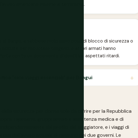
l'avviso americano insieme al terrorismo.
no di Bangui, e sebbene molti siano posti di blocco di sicurezza o
ia istituite per riscuotere tangenti, e attori armati hanno
. Porta con te un documento d'identità e aspettati ritardi.
ica "solo viaggi essenziali" per Bangui
 della sicurezza per donne sole da offrire per la Repubblica
e sopra: rapimenti, gruppi armati e assistenza medica e di
dipendentemente dal profilo del viaggiatore, e i viaggi di
rtati dall'avviso attuale di nessuno dei due governi. Le