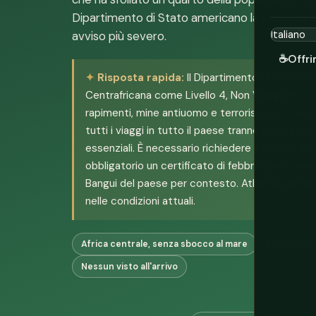
Dipartimento di Stato americano la classifica c
avviso più severo.
☕
Offri
Risposta rapida:
Il Dipartimento di Stato am
Centrafricana come Livello 4, Non Viaggiare, citan
rapimenti, mine antiuomo e terrorismo, e il Minis
tutti i viaggi in tutto il paese tranne Bangui, dov
essenziali. È necessario richiedere il visto in ant
obbligatorio un certificato di febbre gialla. Ques
Bangui del paese per contesto. Atlas Guide non
nelle condizioni attuali.
Africa centrale, senza sbocco al mare
Franco CFA
Nessun visto all'arrivo