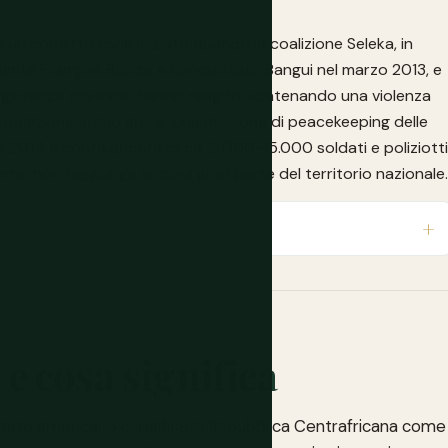
n conflitto civile iniziato quando la coalizione Seleka, in
ente François Bozizé e conquistato Bangui nel marzo 2013, e
ggioranza cristiane, hanno reagito, scatenando una violenza
popolazione al suo apice. Una missione di peacekeeping delle
al 2014 e conta ancora circa 12.000-15.000 soldati e poliziotti
verno non raggiunge ancora gran parte del territorio nazionale.
, e cosa significa
Stato americano classifica la Repubblica Centrafricana come