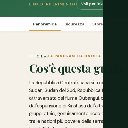
Voli per BGF
Hotel
LINK DI RIFERIMENTO
Panoramica
Sicurezza
Storia
Destina
CH. 01
LA PANORAMICA ONESTA
Cos'è questa guida,
La Repubblica Centrafricana si trova al centro
Sudan, Sudan del Sud, Repubblica Democratic
attraversata dal fiume Oubangui, che forma il 
dall'espansione di Kinshasa dall'altra parte del
gruppi etnici, genuinamente ricco di diamanti,
tra le nazioni più povere della terra per reddit