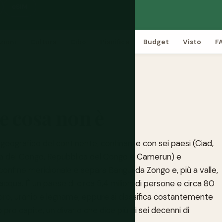
eSIM
zioni
Cultura
Cibo
Pianifica
Budget
Visto
F
 e cosa non è
 geografico del continente, confinante con sei paesi (Ciad,
a del Congo, Repubblica del Congo e Camerun) e
confine meridionale e separa Bangui da Zongo e, più a valle,
l'acqua. È un paese di circa 5,4 milioni di persone e circa 80
 oro, uranio e legname, eppure si classifica costantemente
o pro capite, un divario che dice più di sei decenni di