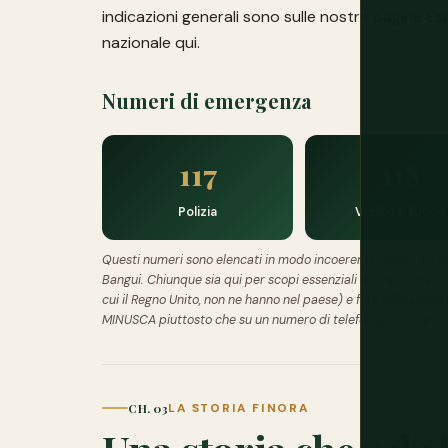
indicazioni generali sono sulle nostre pagine
Esp
nazionale qui.
Numeri di emergenza
117
118
Polizia
Vigili del fuoco
Questi numeri sono elencati in modo incoerente anche tra fonti
Bangui. Chiunque sia qui per scopi essenziali dovrebbe regis
cui il Regno Unito, non ne hanno nel paese) e fare affidamento
MINUSCA piuttosto che su un numero di telefono, insieme a 
CH. 03
LA STORIA FINORA