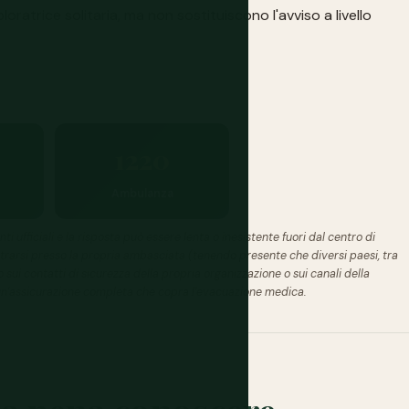
loratrice solitaria
, ma non sostituiscono l'avviso a livello
1220
Ambulanza
 ufficiali e la risposta può essere lenta o inesistente fuori dal centro di
trarsi presso la propria ambasciata (tenendo presente che diversi paesi, tra
 sui contatti di sicurezza della propria organizzazione o sui canali della
un'assicurazione completa che copra l'evacuazione medica.