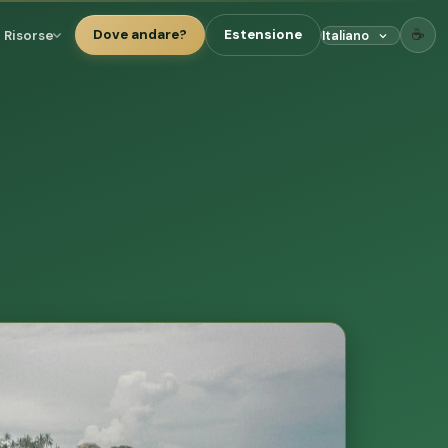
☕
Risorse
Dove andare?
Estensione