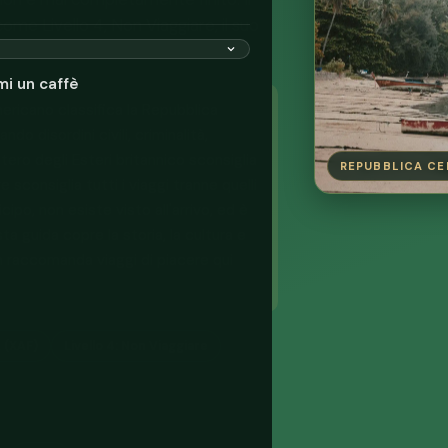
ome Livello 4, Non Viaggiare, il suo
mi un caffè
ericano classifica la Repubblica
do disordini civili, criminalità,
tero degli Esteri britannico sconsiglia
REPUBBLICA CEN
e sconsiglia tutti i viaggi tranne quelli
icipo, non esiste visto all'arrivo, ed è
ta guida copre la storia, la cultura e
 raccomanda viaggi di piacere qui
 (XAF)
Livello 4: Non Viaggiare