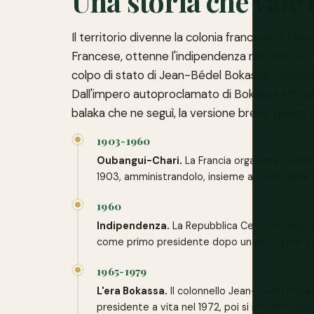
Una storia che vale
Il territorio divenne la colonia francese di Oub
Francese, ottenne l'indipendenza nel 1960 e tr
colpo di stato di Jean-Bédel Bokassa iniziasse u
Dall'impero autoproclamato di Bokassa attraver
balaka che ne seguì, la versione breve spiega 
1903-1960
Oubangui-Chari.
La Francia organizza il terri
1903, amministrandolo, insieme al resto della 
1960
Indipendenza.
La Repubblica Centrafricana di
come primo presidente dopo una lotta per i
1965-1979
L'era Bokassa.
Il colonnello Jean-Bédel Bokass
presidente a vita nel 1972, poi si incorona Imp