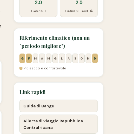
e
2.0
2.5
.
TRASPORTI
FRANCESE FACILITÀ
e
Riferimento climatico (non un
"periodo migliore")
G
F
M
A
M
G
L
A
S
O
N
D
Più secco e confortevole
Link rapidi
Guida di Bangui
Allerta di viaggio Repubblica
Centrafricana