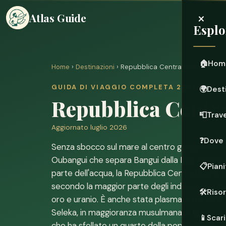
×
Atlas Guide
Esplo
🏠
Hom
Home
›
Destinazioni
› Repubblica Centrafricana
GUIDA DI VIAGGIO COMPLETA 2026
🌍
Dest
Repubblica Centr
📮
Trave
Aggiornato luglio 2026
❓
Dove 
Senza sbocco sul mare al centro geografico lett
Oubangui che separa Bangui dalla Repubblica 
📋
Piani
parte dell'acqua, la Repubblica Centrafricana è
secondo la maggior parte degli indicatori, nonos
🛠️
Riso
oro e uranio. È anche stata plasmata dal 2013 da
Seleka, in maggioranza musulmana, e le milizie 
📱
Scari
che ha sfollato un quarto della popolazione e 