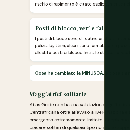
rischio di rapimento è citato esplicitamente nel
Posti di blocco, veri e falsi
I posti di blocco sono di routine anche all'inter
polizia legittimi, alcuni sono fermate della poliz
allestito posti di blocco finti allo stesso scopo
Cosa ha cambiato la MINUSCA, e cosa signif
Viaggiatrici solitarie
Atlas Guide non ha una valutazione significativa
Centrafricana oltre all'avviso a livello nazional
emergenza estremamente limitata si applicano in
piacere solitari di qualsiasi tipo non sono suppo