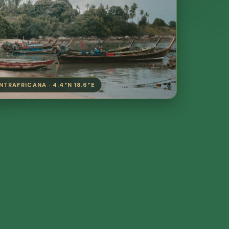
TRAFRICANA · 4.4°N 18.6°E