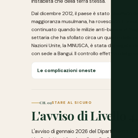
instabilità che della terra stessa.
Dal dicembre 2012, il paese è stato plasmato da u
maggioranza musulmana, ha rovesciato il presid
continuato quando le milizie anti-balaka, in ma
settaria che ha sfollato circa un quarto della 
Nazioni Unite, la MINUSCA, è stata dispiegata d
con sede a Bangui. Il controllo effettivo del go
Le complicazioni oneste
CH. 02
STARE AL SICURO
L'avviso di Livello 4
L'avviso di gennaio 2026 del Dipartimento di 