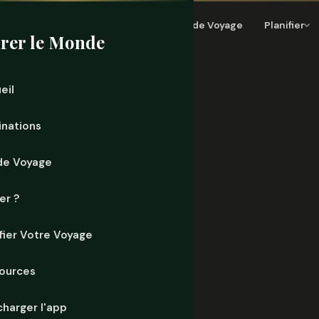
Accueil
Destinations
Mur de Voyage
Planifier
rer le Monde
eil
inations
de Voyage
er ?
ifier Votre Voyage
ources
charger l'app