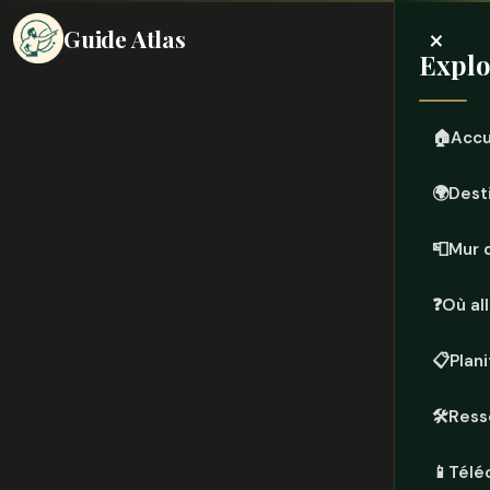
×
Guide Atlas
Explo
🏠
Accu
🌍
Dest
📮
Mur 
❓
Où all
📋
Plan
🛠️
Ress
📱
Télé