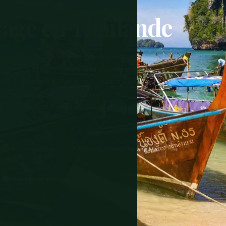
yage en Thaïlande
aujourd'hui et propose un tuk-tuk vers une
e jet-ski à Phuket trouve des dommages
feur de taxi à Bangkok est « cassé » et il
 des escroqueries touristiques les plus
sont toutes documentées. Elles sont toutes
ses en Escroqueries
📌 Bangkok, Phuket, Chiang Mai
🛡️
Assurance voyage