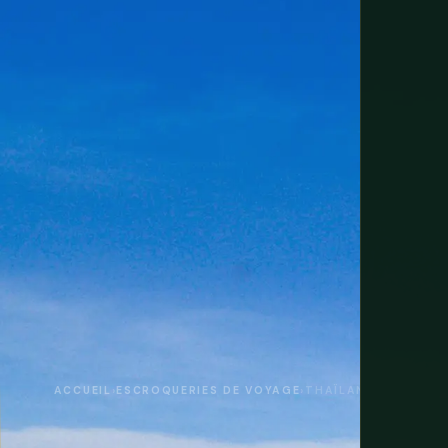
ACCUEIL
›
ESCROQUERIES DE VOYAGE
›
THAÏLANDE