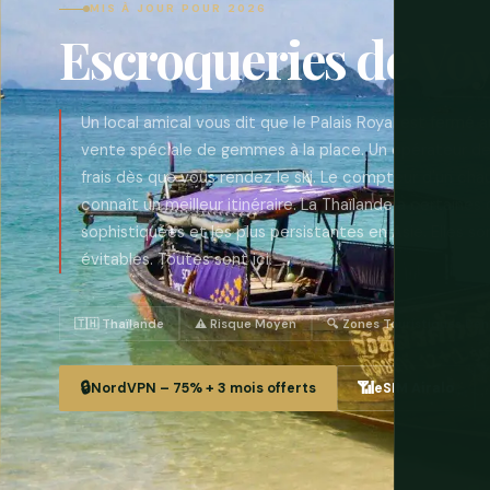
MIS À JOUR POUR 2026
Escroqueries de Vo
Un local amical vous dit que le Palais Royal est fermé 
vente spéciale de gemmes à la place. Un opérateur d
frais dès que vous rendez le ski. Le compteur d'un chauf
connaît un meilleur itinéraire. La Thaïlande a certaines
sophistiquées et les plus persistantes en Asie. Elles 
évitables. Toutes sont ici.
🇹🇭 Thaïlande
⚠️ Risque Moyen
🔍 Zones Touristiques Den
🔒
📶
NordVPN – 75% + 3 mois offerts
eSIM Airalo