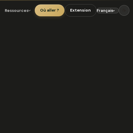
☕
Ressources
Où aller ?
Extension