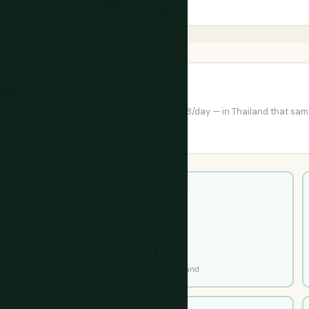
→
ium
cal mid-range day in Belgium costs about $148/day — in Thailand that sa
🍜
FOOD
-72%
72% cheaper in Thailand