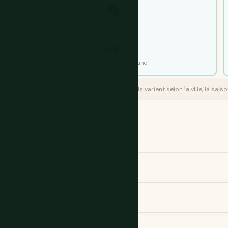
🎭
ACTIVITIES
-68%
68% cheaper in Thailand
ndices du coût de la vie. Les coûts individuels varient selon la ville, la saiso