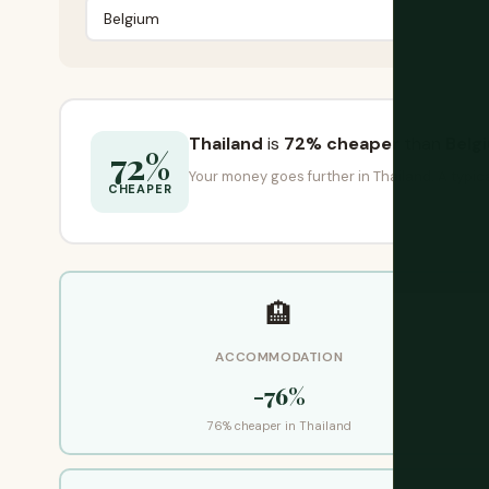
Thailand
is
72% cheaper
than
Belg
72%
Your money goes further in Thailand. A typi
CHEAPER
🏨
ACCOMMODATION
-76%
76% cheaper in Thailand