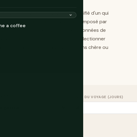
arriver distingue un voyage bien planifié d'un qui
nne un budget quotidien réaliste décomposé par
me a coffee
tés et imprévus — basé sur de vraies données de
mparaison des coûts vous permet de sélectionner
actement à quel point la vie y est moins chère ou
 VOYAGE
DURÉE DU VOYAGE (JOURS)