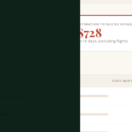
ESTIMATION TOTALE DU VOYAG
$728
for 14 days, excluding flights
nal taxi
PIQUE
COÛT QUOT