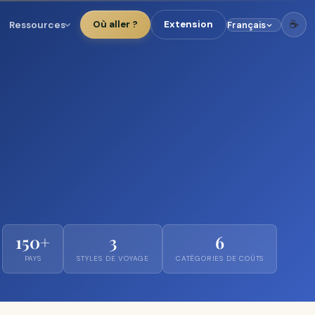
☕
Ressources
Où aller ?
Extension
150+
3
6
PAYS
STYLES DE VOYAGE
CATÉGORIES DE COÛTS