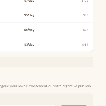
$7/day
$102
$5/day
$73
$5/day
$73
$3/day
$44
gorie pour savoir exactement où votre argent va plus loin.