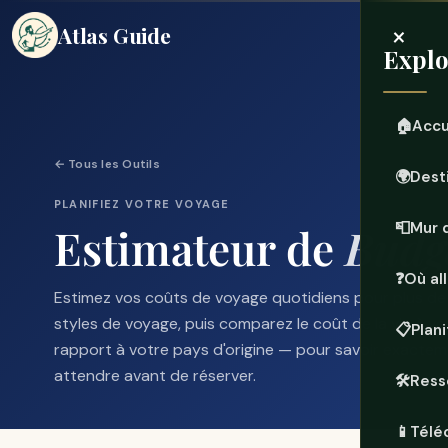
×
Atlas Guide
Explo
🏠
Accu
← Tous les Outils
🌍
Dest
PLANIFIEZ VOTRE VOYAGE
Estimateur de
Budg
📮
Mur 
❓
Où all
Estimez vos coûts de voyage quotidiens pour plus de
styles de voyage, puis comparez le coût de la vie à vo
📋
Plan
rapport à votre pays d'origine — pour savoir exactem
attendre avant de réserver.
🛠️
Ress
📱
Télé