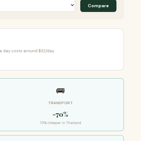
Compare
me day costs around $52/day.
🚌
TRANSPORT
-70%
70% cheaper in Thailand