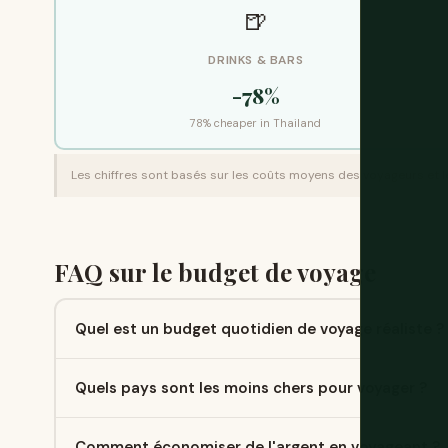
🍺
DRINKS & BARS
-78%
78% cheaper in Thailand
Les chiffres sont basés sur les coûts moyens des voyageurs et les i
FAQ sur le budget de voyage
Quel est un budget quotidien de voyage réaliste ?
Quels pays sont les moins chers pour voyager ?
Comment économiser de l'argent en voyageant ?