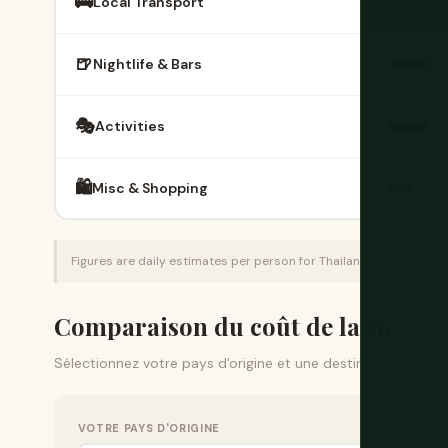
🚌
Local Transport
🍺
Nightlife & Bars
🎭
Activities
🛍
Misc & Shopping
Figures are daily estimates per person for Thailand level. Flights, 
Comparaison du coût de la vie
Sélectionnez votre pays d'origine et une destination pour v
VOTRE PAYS D'ORIGINE