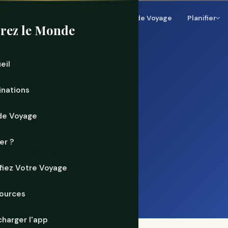
Accueil
Destinations
Mur de Voyage
Planifier
rez le Monde
eil
inations
et
de Voyage
er ?
 150 pays dans trois
tre destination par
ifiez Votre Voyage
ent à quoi vous
ources
charger l'app