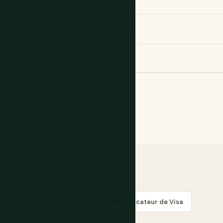

Meilleur Moment pour Visiter
🛂
Vérificateur de Visa