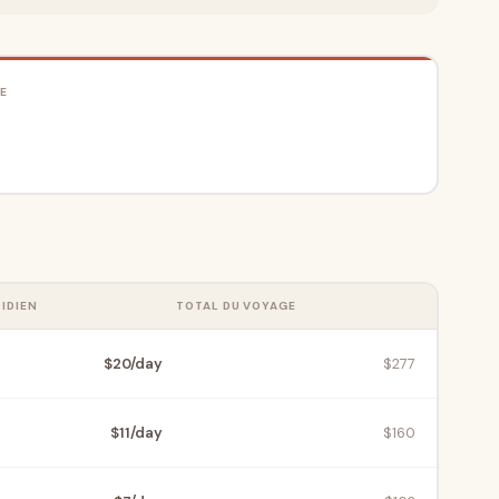
E
IDIEN
TOTAL DU VOYAGE
$20/day
$277
$11/day
$160