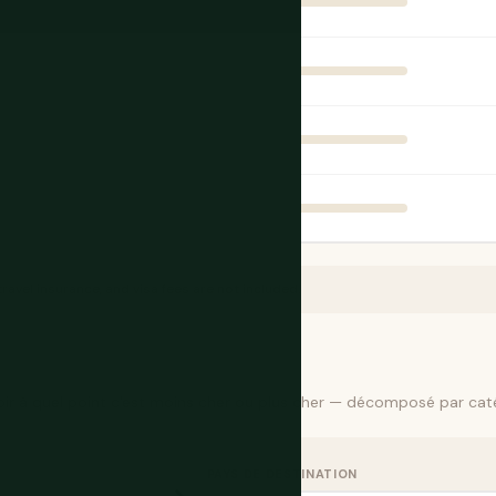
travel insurance, and visa fees are not included.
oir à quel point c'est moins cher ou plus cher — décomposé par caté
PAYS DE DESTINATION