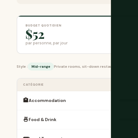
BUDGET QUOTIDIEN
$52
par personne, par jour
Style :
Private rooms, sit-down restaurants, occasio
Mid-range
CATÉGORIE
PLAGE TY
🏨
Accommodation
🍜
Food & Drink