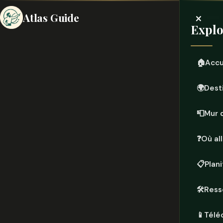
×
Atlas Guide
Explo
🏠
Accu
🌍
Dest
📮
Mur 
❓
Où all
📋
Plan
🛠️
Ress
📱
Télé