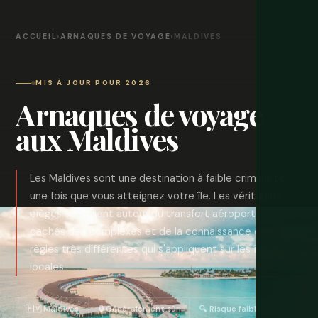
ACCUEIL
›
ARNAQUES DE VOYAGE
›
MALDIVES
MIS À JOUR POUR 2026
Arnaques de voyage
aux Maldives
Les Maldives sont une destination à faible criminalité
une fois que vous atteignez votre île. Les véritables
pièges se situent autour du transfert aéroport, des frais
cachés des complexes et de la connaissance des
règles très différentes qui s'appliquent sur les îles
locales.
🇲🇻 Maldives
🔒 Généralement sûr
🔍 Risque faible