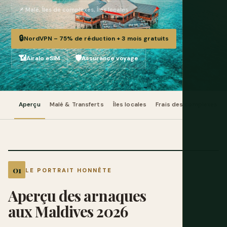
📌 Malé, Îles de complexes, Îles locales
🔒
NordVPN – 75% de réduction + 3 mois gratuits
📶
🛡️
Airalo eSIM
Assurance voyage
Aperçu
Malé & Transferts
Îles locales
Frais des complexes
LE PORTRAIT HONNÊTE
Aperçu des arnaques
aux Maldives 2026