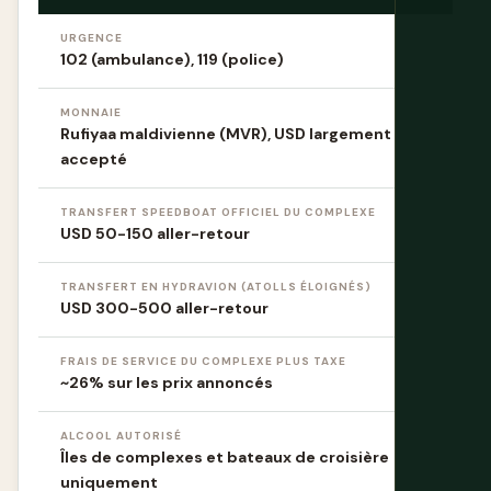
URGENCE
102 (ambulance), 119 (police)
MONNAIE
Rufiyaa maldivienne (MVR), USD largement
accepté
TRANSFERT SPEEDBOAT OFFICIEL DU COMPLEXE
USD 50-150 aller-retour
TRANSFERT EN HYDRAVION (ATOLLS ÉLOIGNÉS)
USD 300-500 aller-retour
FRAIS DE SERVICE DU COMPLEXE PLUS TAXE
~26% sur les prix annoncés
ALCOOL AUTORISÉ
Îles de complexes et bateaux de croisière
uniquement