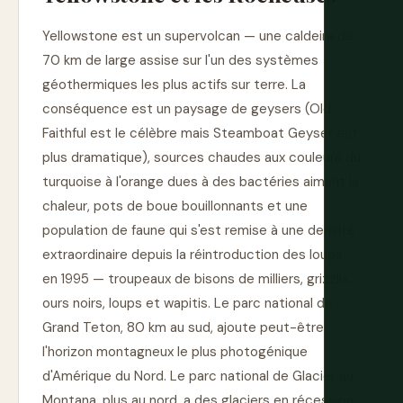
Yellowstone est un supervolcan — une caldeira de
70 km de large assise sur l'un des systèmes
géothermiques les plus actifs sur terre. La
conséquence est un paysage de geysers (Old
Faithful est le célèbre mais Steamboat Geyser est
plus dramatique), sources chaudes aux couleurs du
turquoise à l'orange dues à des bactéries aimant la
chaleur, pots de boue bouillonnants et une
population de faune qui s'est remise à une densité
extraordinaire depuis la réintroduction des loups
en 1995 — troupeaux de bisons de milliers, grizzlis,
ours noirs, loups et wapitis. Le parc national de
Grand Teton, 80 km au sud, ajoute peut-être
l'horizon montagneux le plus photogénique
d'Amérique du Nord. Le parc national de Glacier au
Montana, plus au nord, a des glaciers en récession