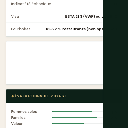
Indicatif téléphonique
+1
Visa
ESTA 21 $ (VWP) ou visa B-2
Pourboires
18–22 % restaurants (non optionnel)
ÉVALUATIONS DE VOYAGE
Femmes solos
7.8
Familles
8.8
Valeur
6.2