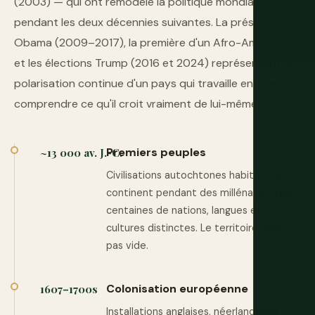
(2003) — qui ont remodelé la politique mondiale
pendant les deux décennies suivantes. La présidence
Obama (2009–2017), la première d'un Afro-Américain,
et les élections Trump (2016 et 2024) représentent la
polarisation continue d'un pays qui travaille encore à
comprendre ce qu'il croit vraiment de lui-même.
Premiers peuples
~13 000 av. J.-C.
Civilisations autochtones habitent le
continent pendant des millénaires. Des
centaines de nations, langues et
cultures distinctes. Le territoire n'est
pas vide.
Colonisation européenne
1607–1700s
Installations anglaises, néerlandaises,