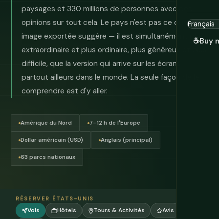
paysages et 330 millions de personnes avec des
opinions sur tout cela. Le pays n'est pas ce que son
image exportée suggère — il est simultanément plus
☕
Buy 
extraordinaire et plus ordinaire, plus généreux et plus
difficile, que la version qui arrive sur les écrans
partout ailleurs dans le monde. La seule façon de le
comprendre est d'y aller.
Amérique du Nord
7–12 h de l'Europe
Dollar américain (USD)
Anglais (principal)
63 parcs nationaux
RÉSERVER ÉTATS-UNIS
Vols
Hôtels
Tours & Activités
Avis