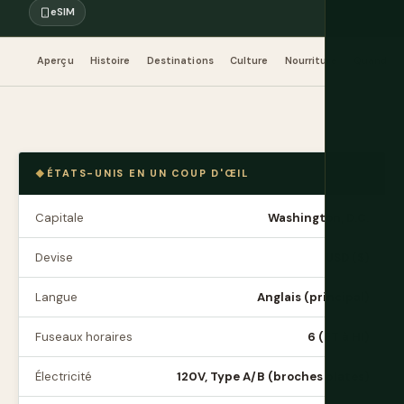
eSIM
Aperçu
Histoire
Destinations
Culture
Nourriture
Quand par
ÉTATS-UNIS EN UN COUP D'ŒIL
Capitale
Washington, D.C.
Devise
USD ($)
Langue
Anglais (principal)
Fuseaux horaires
6 (ET à HI)
Électricité
120V, Type A/B (broches plates)