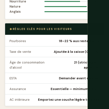
Nourriture
8.2
Nature
9.7
Anglais
9.9
RÈGLES CLÉS POUR LES VISITEURS
Pourboires
18–22 % aux restaurants
Taxe de vente
Ajoutée à la caisse (0–10 %)
Âge de consommation
21 (strictement
d'alcool
appliqué)
ESTA
Demander avant de voler
Assurance
Essentielle — minimum 100k +
AC intérieure
Emportez une couche légère toujours