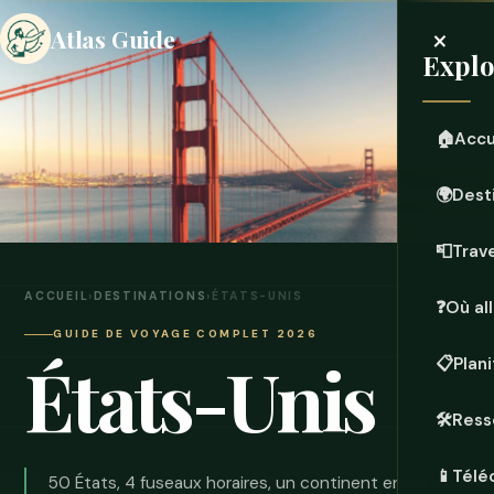
×
Atlas Guide
Explo
🏠
Accu
🌍
Dest
📮
Trave
ACCUEIL
›
DESTINATIONS
›
ÉTATS-UNIS
❓
Où all
GUIDE DE VOYAGE COMPLET 2026
États-Unis
📋
Plan
🛠️
Ress
📱
Télé
50 États, 4 fuseaux horaires, un continent entier de