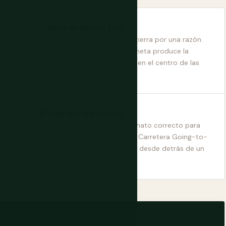
Ciudad de Nueva York
La ciudad más visitada de la tierra por una razón.
Ninguna otra ciudad en el planeta produce la
sensación particular de estar en el centro de las
cosas.
El viaje por carretera
La carretera abierta es el formato correcto para
América. Ruta 66. Carretera 1. Carretera Going-to-
the-Sun. El país tiene sentido desde detrás de un
parabrisas.