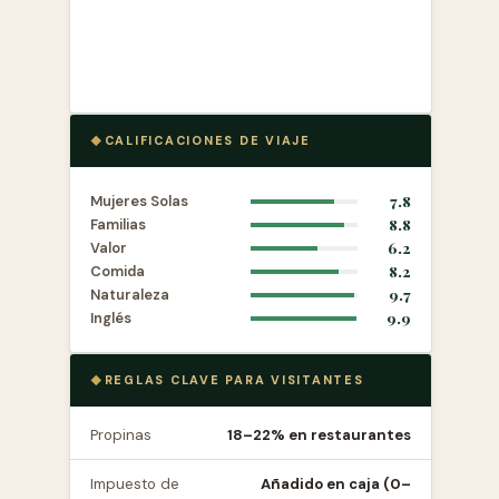
CALIFICACIONES DE VIAJE
Mujeres Solas
7.8
Familias
8.8
Valor
6.2
Comida
8.2
Naturaleza
9.7
Inglés
9.9
REGLAS CLAVE PARA VISITANTES
Propinas
18–22% en restaurantes
Impuesto de
Añadido en caja (0–