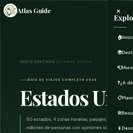
×
Atlas Guide
Explo
🏠
Inici
🌍
Dest
INICIO
›
DESTINOS
›
ESTADOS UNIDOS
📮
Muro
GUÍA DE VIAJES COMPLETA 2026
❓
¿A dó
Estados Uni
📋
Plani
🛠️
Recu
50 estados, 4 zonas horarias, paisajes equivalent
millones de personas con opiniones sobre todos ell
📱
Desc