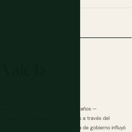
Vale
la
estado habitada por al menos 15,000 años —
 cientos de civilizaciones distintas a través del
ois) en el noreste, cuya estructura de gobierno influyó