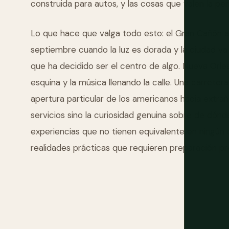
construida para autos, y las cosas que valen la pe
Lo que hace que valga todo esto: el Gran Cañón a
septiembre cuando la luz es dorada y la ciudad va
que ha decidido ser el centro de algo. Nueva Orl
esquina y la música llenando la calle. Una carrete
apertura particular de los americanos hacia extrañ
servicios sino la curiosidad genuina sobre de dónd
experiencias que no tienen equivalente en ningún 
realidades prácticas que requieren preparación pre