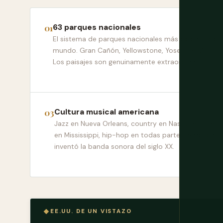
63 parques nacionales
El sistema de parques nacionales más extenso del
mundo. Gran Cañón, Yellowstone, Yosemite, Zion.
Los paisajes son genuinamente extraordinarios.
Cultura musical americana
Jazz en Nueva Orleans, country en Nashville, blues
en Mississippi, hip-hop en todas partes. América
inventó la banda sonora del siglo XX.
EE.UU. DE UN VISTAZO