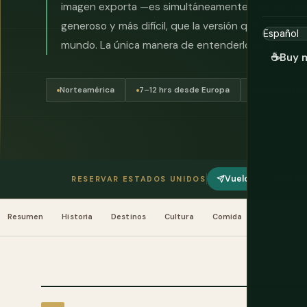
imagen exporta —es simultáneamente más extraord
generoso y más difícil, que la versión que llega a la
mundo. La única manera de entenderlo es ir.
☕
Buy 
Norteamérica
7–12 hrs desde Europa
Dólar estado
Vuelos
Hotel
RESERVAR ESTADOS UNIDOS
Resumen
Historia
Destinos
Cultura
Comida
Cuándo Ir