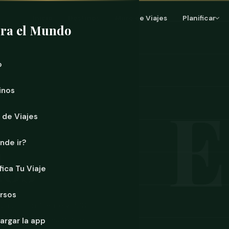
Inicio
Destinos
Muro de Viajes
Planificar
ra el Mundo
o
inos
 de Viajes
nde ir?
dos
fica Tu Viaje
rsos
es a un continente y 330
os. El país no es lo que su
argar la app