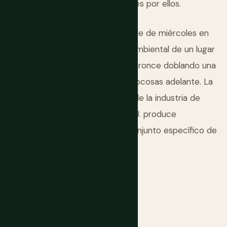
na ver a menudo solo son alcanzables por ellos.
l amanecer. Nueva York en una tarde de miércoles en
 sobre sus asuntos con la energía ambiental de un lugar
eans en la noche con una banda de bronce doblando una
ra en Montana sin otros autos y las Rocosas adelante. La
os —no la amabilidad interpretada de la industria de
e eres y qué piensas del lugar. EE.UU. produce
otro lugar. Solo también tiene un conjunto específico de
via.