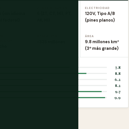
A
ZONAS HORARIAS
ELECTRICIDAD
s (sin idioma
6 (ET, CT, MT, PT,
120V, Tipo A/B
al federal)
AK, HI)
(pines planos)
DE
POBLACIÓN
ÁREA
UCCIÓN
~335 millones
9.8 millones km²
cho
(3º más grande)
7.8
8.8
6.2
8.2
9.7
9.9