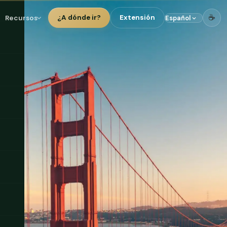
☕
Recursos
¿A dónde ir?
Extensión