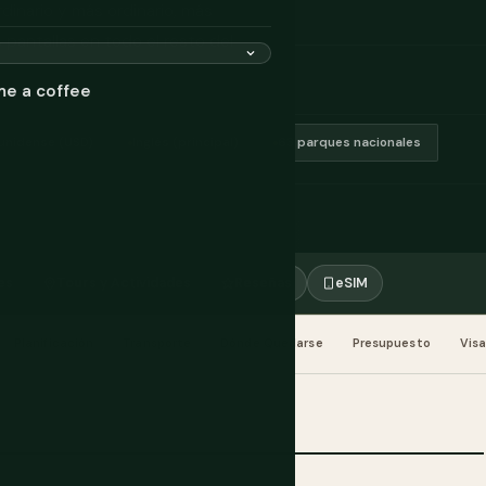
inario y más ordinario, más
s pantallas en todo el resto del
me a coffee
unidense (USD)
Inglés (principal)
63 parques nacionales
es
Tours y Actividades
Reseñas
eSIM
Planificación
Transporte
Dónde Quedarse
Presupuesto
Vis