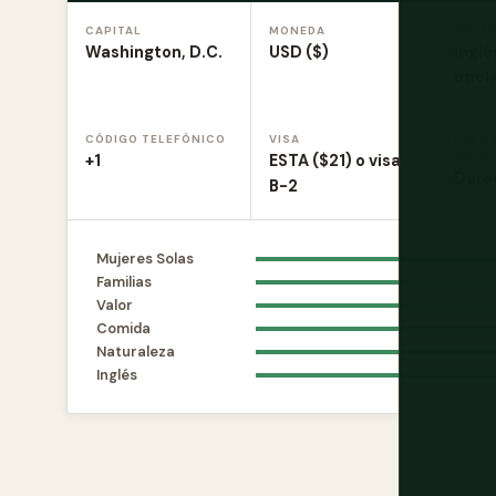
CAPITAL
MONEDA
IDIOM
Washington, D.C.
USD ($)
Inglé
ofici
CÓDIGO TELEFÓNICO
VISA
LADO 
COND
+1
ESTA ($21) o visa
Dere
B-2
Mujeres Solas
Familias
Valor
Comida
Naturaleza
Inglés