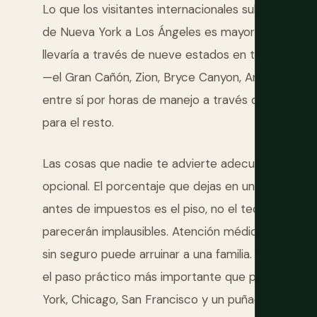
Lo que los visitantes internacionales subestiman c
de Nueva York a Los Ángeles es mayor que la de L
llevaría a través de nueve estados en tres días d
—el Gran Cañón, Zion, Bryce Canyon, Arches— son
entre sí por horas de manejo a través de desierto 
para el resto.
Las cosas que nadie te advierte adecuadamente an
opcional. El porcentaje que dejas en un restaurant
antes de impuestos es el piso, no el techo. Porci
parecerán implausibles. Atención médica: no hay un
sin seguro puede arruinar a una familia. Como tur
el paso práctico más importante que puedes tomar
York, Chicago, San Francisco y un puñado de otras