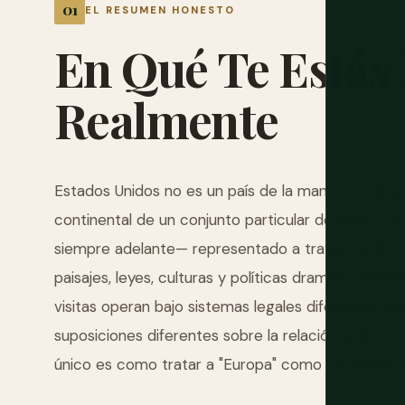
EL RESUMEN HONESTO
En
Qué
Te
Estás
Realmente
Estados Unidos no es un país de la manera en que 
continental de un conjunto particular de ideas —lib
siempre adelante— representado a través de 9.8 
paisajes, leyes, culturas y políticas dramáticamente 
visitas operan bajo sistemas legales diferentes, cl
suposiciones diferentes sobre la relación entre c
único es como tratar a "Europa" como un destino ú