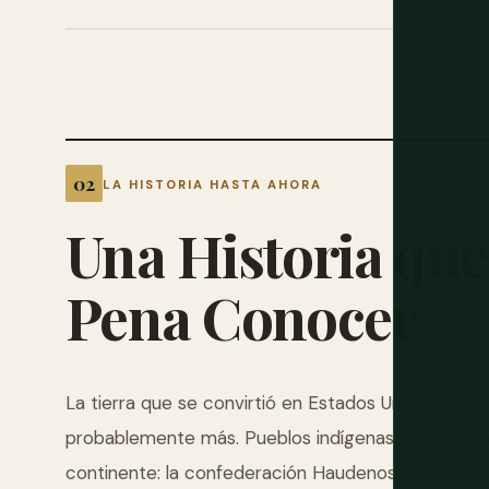
LA HISTORIA HASTA AHORA
Una
Historia
que
Pena
Conocer
La tierra que se convirtió en Estados Unidos ha 
probablemente más. Pueblos indígenas desarrollaron
continente: la confederación Haudenosaunee (Iroqu