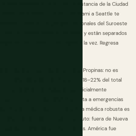
onsistentemente es la escala. La distancia de la Ciudad
ondres a Estambul. Conducir de Miami a Seattle te
e manejo continuo. Los parques nacionales del Suroeste
 cada uno individualmente enormes y están separados
espectacular. Planifica una región a la vez. Regresa
tes de tu primer viaje americano. Propinas: no es
e es parte del salario del mesero, y 18–22% del total
ones: son grandes de maneras que inicialmente
 servicio nacional de salud. Una visita a emergencias
ista, un seguro de viaje con cobertura médica robusta es
 antes de abordar tu vuelo. Y el auto: fuera de Nueva
 ciudades caminables, lo necesitarás. América fue