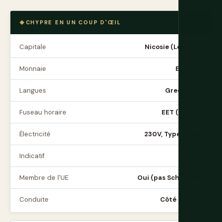
CHYPRE EN UN COUP D'ŒIL
Capitale
Nicosie (Lefkosia)
Monnaie
Euro (€)
Langues
Grec / Turc
Fuseau horaire
EET (UTC+2)
Électricité
230V, Type G (RU)
Indicatif
+357
Membre de l'UE
Oui (pas Schengen)
Conduite
Côté gauche