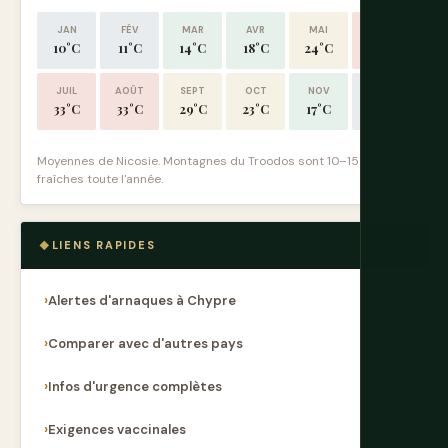
JAN
FÉV
MAR
AVR
MAI
JUIN
10°C
11°C
14°C
18°C
24°C
29°C
JUIL
AOÛT
SEPT
OCT
NOV
DÉC
33°C
33°C
29°C
23°C
17°C
12°C
Moyennes de Nicosie. Montagnes du Troodos sont 10–15°C plus
fraîches toute l'année.
LIENS RAPIDES
Alertes d'arnaques à Chypre
Comparer avec d'autres pays
Infos d'urgence complètes
Exigences vaccinales