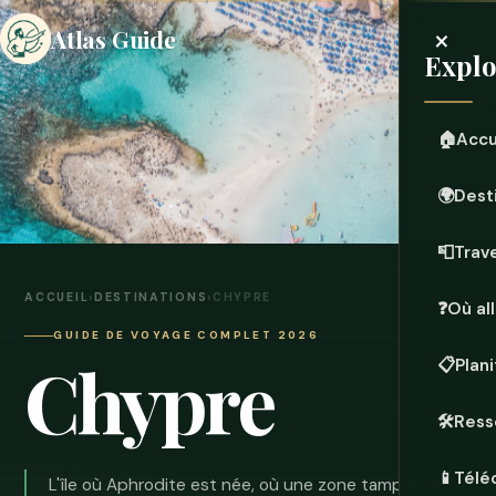
×
Atlas Guide
Explo
🏠
Accu
🌍
Dest
📮
Trave
ACCUEIL
›
DESTINATIONS
›
CHYPRE
❓
Où all
GUIDE DE VOYAGE COMPLET 2026
Chypre
📋
Plan
🛠️
Ress
📱
Télé
L'île où Aphrodite est née, où une zone tampon de