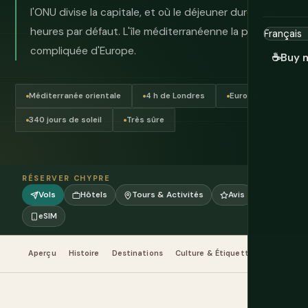
l'ONU divise la capitale, et où le déjeuner dure trois
heures par défaut. L'île méditerranéenne la plus
compliquée d'Europe.
☕
Buy 
Méditerranée orientale
4 h de Londres
Euro (€)
340 jours de soleil
Très sûre
RÉSERVER CHYPRE
Vols
Hôtels
Tours & Activités
Avis
eSIM
Aperçu
Histoire
Destinations
Culture & Étiquette
Nourriture