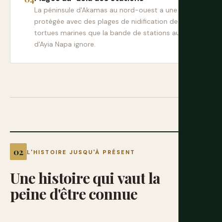
La péninsule d'Akamas au nord-ouest a une côte
protégée avec des plages de nidification des
tortues marines que la bande de stations autour
d'Ayia Napa ignore.
L'HISTOIRE JUSQU'À PRÉSENT
Une
histoire
qui
vaut
la
peine
d'être
connue