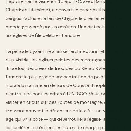
L'apôtre Paul a visité en 45 ap. J.-C. avec Barnabas (un
Chypriote lui-même), a converti le proconsul romain
Sergius Paulus et a fait de Chypre le premier endroit au
monde gouverné par un chrétien. Une distinction que
les églises de l'île célèbrent encore.
La période byzantine a laissé l'architecture religieuse la
plus visible : les églises peintes des montagnes du
Troodos, décorées de fresques du XIe au XVIe siècle,
forment la plus grande concentration de peinture
murale byzantine en dehors de Constantinople. Dix
d'entre elles sont inscrites à l'UNESCO. Vous pouvez les
visiter en circuit sur des routes de montagne, en
trouvant souvent le détenteur de la clé — un villageois
âgé qui vit à côté — qui déverrouillera l'église, allumera
les lumières et récitera les dates de chaque peinture de