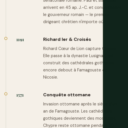
sénatoriale romaine. Paul et Barnabas
arrivent en 45 ap. J.-C. et convertissent
le gouverneur romain — le premier
dirigeant chrétien n'importe où.
Richard Ier & Croisés
1191
Richard Cœur de Lion capture Chypre.
Elle passe à la dynastie Lusignan, qui
construit des cathédrales gothiques
encore debout à Famagouste et
Nicosie.
Conquête ottomane
1571
Invasion ottomane après le siège d'un
an de Famagouste. Les cathédrales
gothiques deviennent des mosquées.
Chypre reste ottomane pendant 307