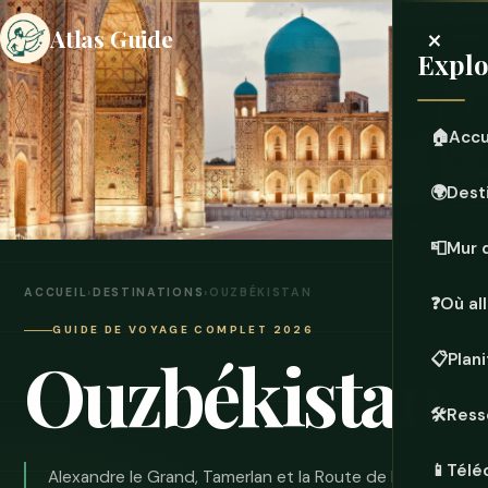
×
Atlas Guide
Explo
🏠
Accu
🌍
Dest
📮
Mur 
ACCUEIL
›
DESTINATIONS
›
OUZBÉKISTAN
❓
Où all
GUIDE DE VOYAGE COMPLET 2026
Ouzbékistan
📋
Plan
🛠️
Ress
📱
Télé
Alexandre le Grand, Tamerlan et la Route de la soie