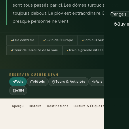
sont tous passés par ici. Les dômes turquoise sont
toujours debout. Le plov est extraordinaire. Et
presque personne ne vient.
☕
Buy 
Asie centrale
5–7 h de l'Europe
Som ouzbek (UZS)
Cœur de la Route de la soie
Train à grande vitesse
RÉSERVER OUZBÉKISTAN
Vols
Hôtels
Tours & Activités
Avis
eSIM
Aperçu
Histoire
Destinations
Culture & Étiquette
Nourriture