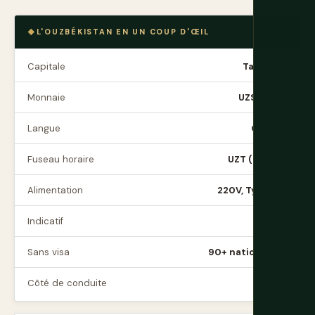
L'OUZBÉKISTAN EN UN COUP D'ŒIL
Capitale
Tachkent
Monnaie
UZS (soʻm)
Langue
Ouzbek
Fuseau horaire
UZT (UTC+5)
Alimentation
220V, Type C/F
Indicatif
+998
Sans visa
90+ nationalités
Côté de conduite
Droite