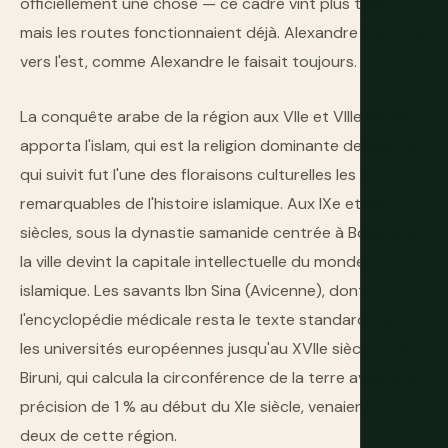
officiellement une chose — ce cadre vint plus tard —
mais les routes fonctionnaient déjà. Alexandre continua
vers l'est, comme Alexandre le faisait toujours.
La conquête arabe de la région aux VIIe et VIIIe siècles
apporta l'islam, qui est la religion dominante depuis. Ce
qui suivit fut l'une des floraisons culturelles les plus
remarquables de l'histoire islamique. Aux IXe et Xe
siècles, sous la dynastie samanide centrée à Boukhara,
la ville devint la capitale intellectuelle du monde
islamique. Les savants Ibn Sina (Avicenne), dont
l'encyclopédie médicale resta le texte standard dans
les universités européennes jusqu'au XVIIe siècle, et al-
Biruni, qui calcula la circonférence de la terre avec une
précision de 1 % au début du XIe siècle, venaient tous
deux de cette région.