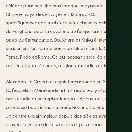
célèbre pour ses chevaux lorsque la dynastie Han de
Chine envoya des envoyés en 128 av. J.-C.
spécifiquement pour obtenir les « chevaux célestes »
de Ferghana pour la cavalerie de l'empereur. Les villes
oasis de Samarcande, Boukhara et Khiva étaient
situées sur les routes commerciales reliant la Chine à la
Perse, l'Inde et Rome. Ce qui passait : soie, épices,
papier, poudre à canon, religions, maladies et idées.
Alexandre le Grand atteignit Samarcande en 329 av. J.-
C., l'appelant Marakanda, et fut reportedly stupéfait
par sa taille et sa sophistication. Il épousa ici une
princesse bactrienne nommée Roxana. La ville était déjà
un centre urbain majeur depuis des siècles avant son
arrivée. La Route de la soie n'était pas encore