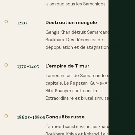
islamique sous les Samanides.
Destruction mongole
1220
Gengis Khan détruit Samarcande et
Boukhara. Des décennies de
dépopulation et de stagnation suivent.
L'empire de Timur
1370–1405
Tamerlan fait de Samarcande sa
capitale. Le Registan, Gur-e-Amir et
Bibi-Khanym sont construits.
Extraordinaire et brutal simultanément.
Conquête russe
1860s–1880s
L'armée tsariste vainc les khanats de
Boukhara, Khiva et Kokand. La région