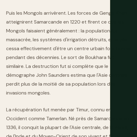
Puis les Mongols arrivèrent. Les forces de Gengis Khan
atteignirent Samarcande en 1220 et firent ce que les
Mongols faisaient généralement : la population fut
massacrée, les systèmes d'irrigation détruits, et la ville
cessa effectivement d'être un centre urbain fonctionnel
pendant des décennies. Le sort de Boukhara fut
similaire. La destruction fut si complète que le
démographe John Saunders estima que l'Asie centrale
perdit plus de la moitié de sa population lors des
invasions mongoles.
La récupération fut menée par Timur, connu en
Occident comme Tamerlan. Né près de Samarcande en
1336, il conquit la plupart de l'Asie centrale, de la Perse,
de l'Inde et du Moyen-Orient de son vivant et fit de