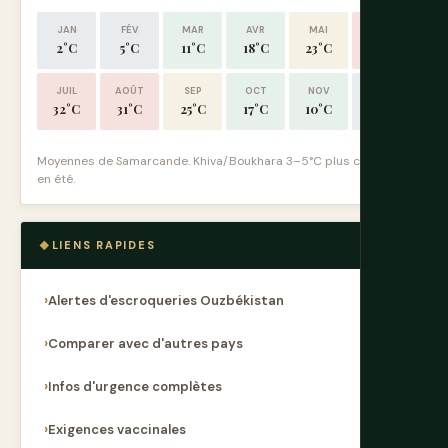
JAN
FÉV
MAR
AVR
MAI
JUIN
2°C
5°C
11°C
18°C
23°C
29°C
JUIL
AOÛT
SEP
OCT
NOV
DÉC
32°C
31°C
25°C
17°C
10°C
4°C
Moyennes de Samarcande. Khiva/Boukhara 3–5°C plus chaudes
en été.
LIENS RAPIDES
Alertes d'escroqueries Ouzbékistan
Comparer avec d'autres pays
Infos d'urgence complètes
Exigences vaccinales