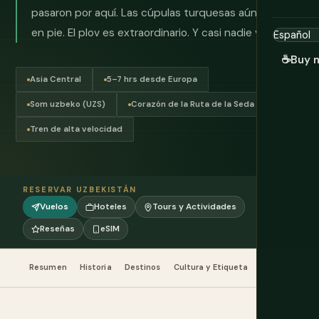
pasaron por aquí. Las cúpulas turquesas aún están
en pie. El plov es extraordinario. Y casi nadie viene.
☕
Buy 
Asia Central
5–7 hrs desde Europa
Som uzbeko (UZS)
Corazón de la Ruta de la Seda
Tren de alta velocidad
RESERVAR UZBEKISTÁN
Vuelos
Hoteles
Tours y Actividades
Reseñas
eSIM
Resumen
Historia
Destinos
Cultura y Etiqueta
Comida y Beb