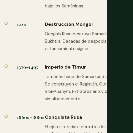
bajo los Samánidas.
Destrucción Mongol
1220
Genghis Khan destruye Samarkand y
Bukhara. Décadas de despoblación y
estancamiento siguen.
Imperio de Timur
1370–1405
Tamerlán hace de Samarkand su capital.
Se construyen el Registán, Gur-e-Amir y
Bibi-Khanym. Extraordinario y brutal
simultáneamente.
Conquista Rusa
1860s–1880s
El ejército zarista derrota a los Kanatos