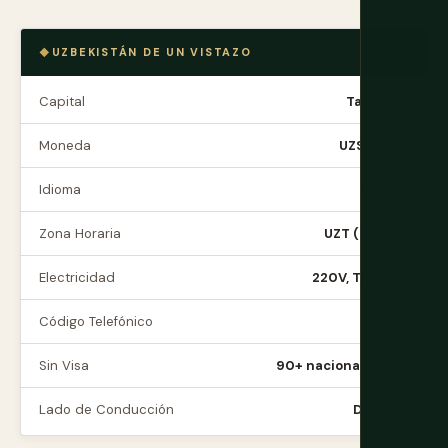
UZBEKISTÁN DE UN VISTAZO
Capital
Tashkent
Moneda
UZS (soʻm)
Idioma
Uzbeko
Zona Horaria
UZT (UTC+5)
Electricidad
220V, Tipo C/F
Código Telefónico
+998
Sin Visa
90+ nacionalidades
Lado de Conducción
Derecho