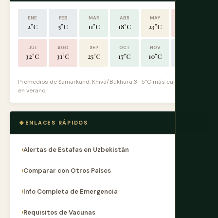
ENE
FEB
MAR
ABR
MAY
JUN
2°C
5°C
11°C
18°C
23°C
29°C
JUL
AGO
SEP
OCT
NOV
DIC
32°C
31°C
25°C
17°C
10°C
4°C
Promedios de Samarkand. Khiva/Bukhara 3–5°C más calientes
en verano.
ENLACES RÁPIDOS
Alertas de Estafas en Uzbekistán
Comparar con Otros Países
Info Completa de Emergencia
Requisitos de Vacunas