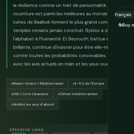
la résilience comme un trait de personnalité. La
nourriture est parmi les meilleures au monde. Les
ruines de Baalbek forment le plus grand complexe de
☕
Buy 
temples romains jamais construit. Byblos a donné
l'alphabet à l'humanité. Et Beyrouth, battue et
brillante, continue d'insister pour être elle-même
contre toutes les probabilités concevables. Venez
avec les avis actuels en main et les yeux ouverts.
Moyen-Orient / Méditerranée
4–5 h de l'Europe
USD / Livre Libanaise
Climat méditerranéen
Vérifiez les avis d'abord
RÉSERVER LIBAN