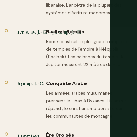
libanaise. L'ancêtre de la plupart des
systèmes d'écriture modernes.
Baalbek Romain
1er s. av. J.-C. – 3e s. ap. J.-C.
Rome construit le plus grand complexe
de temples de l'empire à Héliopolis
(Baalbek). Les colonnes du temple de
Jupiter mesurent 22 mètres de haut.
Conquête Arabe
636 ap. J.-C.
Les armées arabes musulmanes
prennent le Liban à Byzance. L'islam se
répand ; le christianisme persiste dans
les communautés de montagne.
Ère Croisée
1099–1291