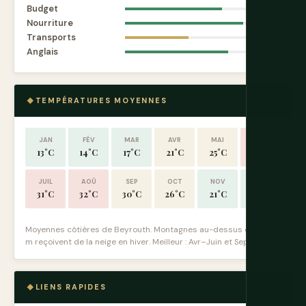
Budget
8.0
Nourriture
9.7
Transports
5.2
Anglais
8.5
TEMPÉRATURES MOYENNES
JAN
FÉV
MAR
AVR
MAI
JUIN
13°C
14°C
17°C
21°C
25°C
28°C
JUIL
AOÛ
SEP
OCT
NOV
DÉC
31°C
32°C
30°C
26°C
21°C
15°C
Moyennes côtières de Beyrouth. Montagnes au-dessus de 1 500
m reçoivent de la neige en hiver. Meilleur : Avr–Juin et Sep–Nov.
LIENS RAPIDES