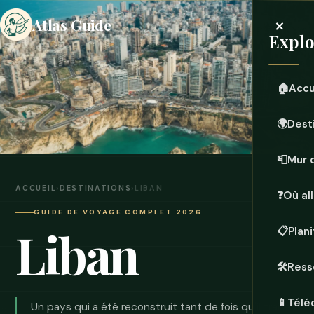
×
Atlas Guide
Explo
🏠
Accu
🌍
Dest
📮
Mur 
ACCUEIL
›
DESTINATIONS
›
LIBAN
❓
Où all
GUIDE DE VOYAGE COMPLET 2026
Liban
📋
Plan
🛠️
Ress
📱
Télé
Un pays qui a été reconstruit tant de fois qu'il traite