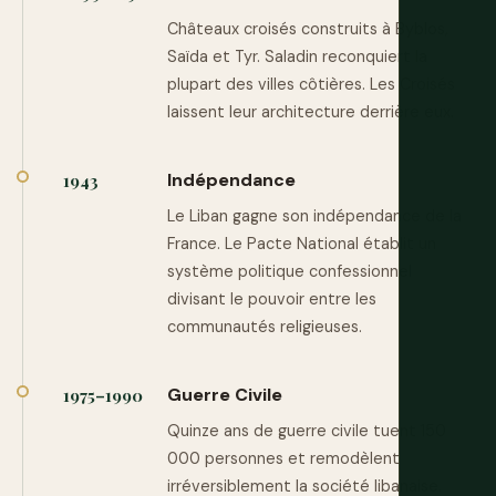
Châteaux croisés construits à Byblos,
Saïda et Tyr. Saladin reconquiert la
plupart des villes côtières. Les Croisés
laissent leur architecture derrière eux.
Indépendance
1943
Le Liban gagne son indépendance de la
France. Le Pacte National établit un
système politique confessionnel
divisant le pouvoir entre les
communautés religieuses.
Guerre Civile
1975–1990
Quinze ans de guerre civile tuent 150
000 personnes et remodèlent
irréversiblement la société libanaise.