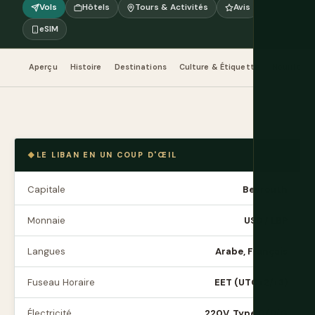
Vols
Hôtels
Tours & Activités
Avis
eSIM
Aperçu
Histoire
Destinations
Culture & Étiquette
Nourriture
LE LIBAN EN UN COUP D'ŒIL
Capitale
Beyrouth
Monnaie
USD / LBP
Langues
Arabe, Français
Fuseau Horaire
EET (UTC+2/+3)
Électricité
220V, Type C/D/G