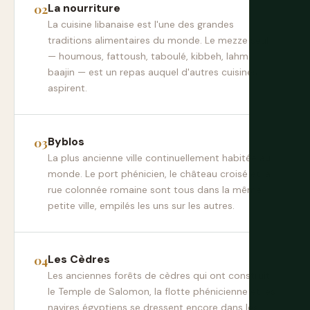
La nourriture
La cuisine libanaise est l'une des grandes
traditions alimentaires du monde. Le mezze seul
— houmous, fattoush, taboulé, kibbeh, lahm
baajin — est un repas auquel d'autres cuisines
aspirent.
Byblos
La plus ancienne ville continuellement habitée au
monde. Le port phénicien, le château croisé et la
rue colonnée romaine sont tous dans la même
petite ville, empilés les uns sur les autres.
Les Cèdres
Les anciennes forêts de cèdres qui ont construit
le Temple de Salomon, la flotte phénicienne et les
navires égyptiens se dressent encore dans les