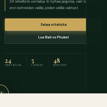
24 rehellistä vertailua. Ei turhaa jargonia, vain todelliset
erot kohteiden välillä, joiden välillä valitset.
Selaa otteluita
Lue Bali vs Phuket
24
5
48
VERTAILUA
LUOKAT
KOHTEET
S