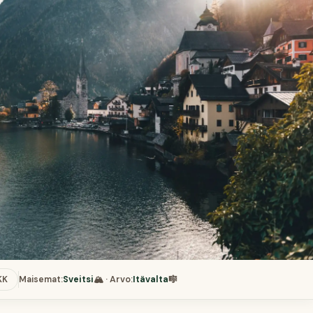
KK
Maisemat:
Sveitsi
🏔️ · Arvo:
Itävalta
🎼