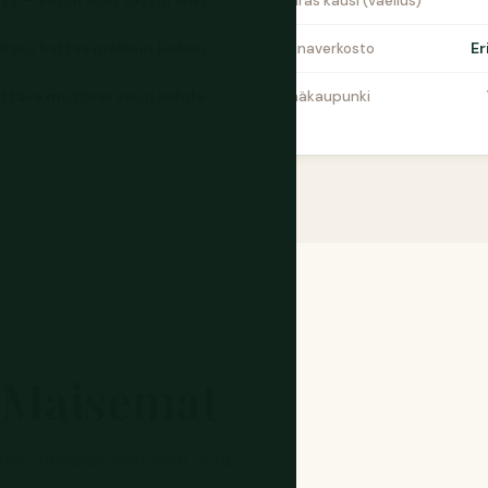
ys — köysiradat täysin auki
Paras kausi (vaellus)
 Pass kattaa melkein kaiken
Er
Junaverkosto
yttävä mutta ei suuri kohde
Pääkaupunki
 Maisemat
nit. Itävallan Alpit ovat yhtä