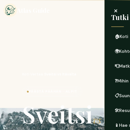
×
Atlas Guide
Tutki
🏠
Koti
🌍
Koht
📮
Matk
Koti
›
Vertaa
›
Sveitsi vs Itävalta
❓
Mihin
PÄÄSTÄ PÄÄHÄN · ALPIT
📋
Suun
Sveitsi
It
🛠️
Resu
vs
📱
Hae 