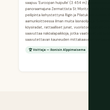
saapuu 'Euroopan huipulle' (3 454 m) jäätikkökentän
panoraamajuna Zermattista St Moritzin halki ylittää 
peilipinta kehystettynä Rigin ja Pilatuksen vuorilla.
aamunkoitteessa ilman muita läsnäolijoita. Sveitsin 
köysiradat, rattaalliset junat, vuoristorautatiet — 
saavuttaa näköalapaikkoja, jotka vaatisivat vakavaa 
saavutettavan kauneuden mittakaava on vertaansa 
🏆 Voittaja — ikonisin Alppimaisema