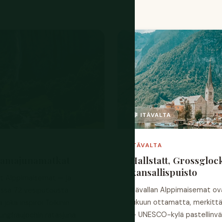
🎼 ITÄVALTA
ITÄVALTA
aamajunamatkat
Hallstatt, Grossgloc
kansallispuisto
t Alppimaisemat — ja
Itävallan Alppimaisemat o
jossa 72 vesiputousta
lukuun ottamatta, merkittä
joka inspiroi Tolkinin
— UNESCO-kylä pastellinvär
Jungfraujochin ratasjuna