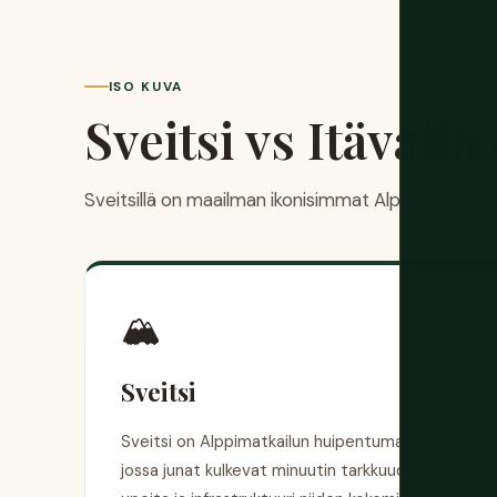
ISO KUVA
Sveitsi vs Itävalt
Sveitsillä on maailman ikonisimmat Alppimaisemat. 
🏔️
Sveitsi
Sveitsi on Alppimatkailun huipentuma — pieni, täyd
jossa junat kulkevat minuutin tarkkuudella, vuore