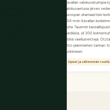
Itävallan valokuvatuimpia ky
 ylle. Glacier Express -
valokuvaetuna järven veden
291 siltaa. Luzernin järven
Euroopan dramaattisin kork
 Brienz Rothorn
504 m:iin Itävallan korkeim
infrastruktuuri —
Hohe Tauernin kansallispuist
tekee mahdolliseksi
jäätikköä, yli 300 kolmentu
vuorikiipeilyä muualla, ja
pitkiä vaellusreittejä. Ötztal
vailla.
Ötzi-jäänmiehen tarinan. I
tutkimisen.
Upeat ja vähemmän ruuhka