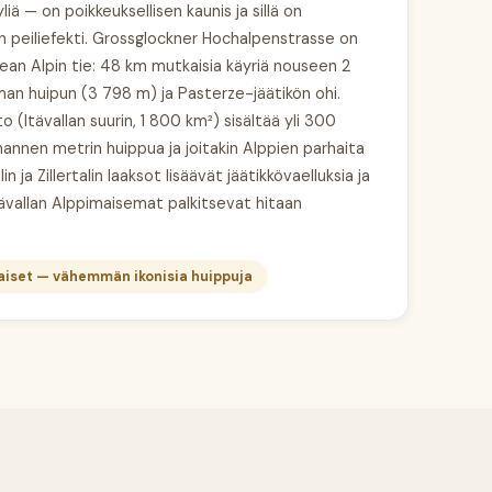
liä — on poikkeuksellisen kaunis ja sillä on
 peiliefekti. Grossglockner Hochalpenstrasse on
ean Alpin tie: 48 km mutkaisia käyriä nouseen 2
man huipun (3 798 m) ja Pasterze-jäätikön ohi.
o (Itävallan suurin, 1 800 km²) sisältää yli 300
hannen metrin huippua ja joitakin Alppien parhaita
in ja Zillertalin laaksot lisäävät jäätikkövaelluksia ja
tävallan Alppimaisemat palkitsevat hitaan
iset — vähemmän ikonisia huippuja