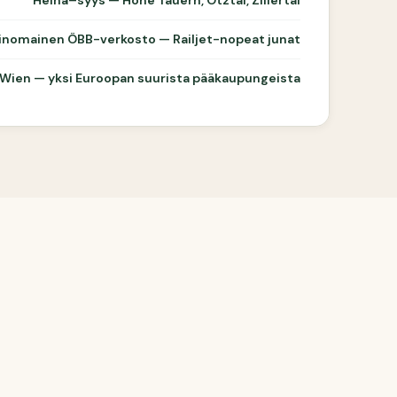
Heinä–syys — Hohe Tauern, Ötztal, Zillertal
inomainen ÖBB-verkosto — Railjet-nopeat junat
Wien — yksi Euroopan suurista pääkaupungeista