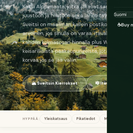
Kaksi Alppimaata, jotka jakavat samat vuore
juustoon ja hiihtoon sekä lähes täysin erilaise
Sveitsi on maailman kallein postikortti — upea
☕
Buy 
arvoinen, jos sinulla on varaa. Itävalta tarjoa
kahden kolmasosan hinnalla plus Wien: yksi E
keisarillisista pääkaupungeista, jota mikään 
korvaa jos se jää väliin.
🏔️ Sveitsin Kierrokset
🎼 Itävallan Kierr
Yleiskatsaus
Pikatiedot
Maisemat
H
HYPPÄÄ: