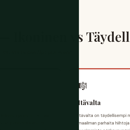
a — Ikoninen vs Täydel
Itävalta tarjoaa Alpit plus Wienin.
🎼
Itävalta
ellisesti järjestetty maa,
Itävalta on täydellisempi 
t ovat johdonmukaisesti
maailman parhaita hiihtoja