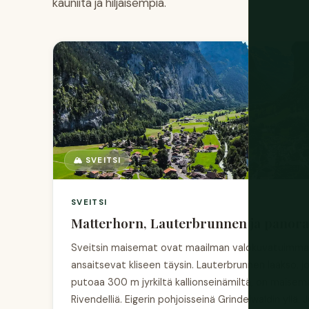
kauniita ja hiljaisempia.
🏔️ SVEITSI
SVEITSI
Matterhorn, Lauterbrunnen ja panor
Sveitsin maisemat ovat maailman valokuvatuimma
ansaitsevat kliseen täysin. Lauterbrunnen laakso, 
putoaa 300 m jyrkiltä kallionseinämiltä, on maisema 
Rivendelliä. Eigerin pohjoisseinä Grindelwaldin yllä. 