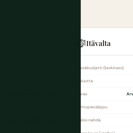
🎼
Itävalta
80–320/päivä (~€190–340)
Päiväbudjetti (keskitaso)
n frangi (CHF) — ei euroalue
Valuutta
at, panoraamajunat, järvet
Arv
Paras
 70–100/päivä (~€74–106)
Hiihtopäivälippu
och, Luzern, Lauterbrunnen
Pakko nähdä