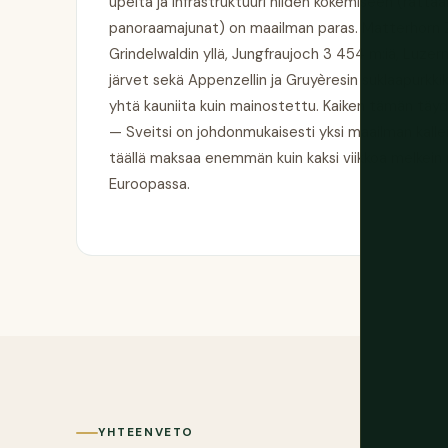
upeita ja infrastruktuuri niiden kokemiseen (rattaal
panoraamajunat) on maailman paras. Matterhorn Ze
Grindelwaldin yllä, Jungfraujoch 3 454 m:iä, Luzer
järvet sekä Appenzellin ja Gruyèresin suklaapurkkiky
yhtä kauniita kuin mainostettu. Kaiken tämän täyde
— Sveitsi on johdonmukaisesti yksi maailman kallei
täällä maksaa enemmän kuin kaksi viikkoa melkein
Euroopassa.
YHTEENVETO