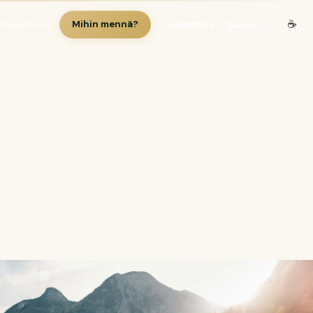
☕
Mihin mennä?
Laajennus
Resurssit