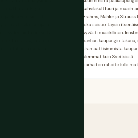
liset rautatiet, köysiradat,
suurimmista pääkaupungeist
rmattin yllä, Eiger
kahvilakulttuuri ja maail
nin ja Geneven siniset
Brahms, Mahler ja Strauss 
lät ovat kaikki aitoja ja
joka seisoo täysin itsenäis
llisyyden hinta on jyrkkä
syvästi musiikillinen. Inns
mmista maista, ja viikko
vanhan kaupungin takana, 
 missä tahansa muualla
dramaattisimmista kaupung
alemmat kuin Sveitsissä —
parhaiten rahoitetulle mat