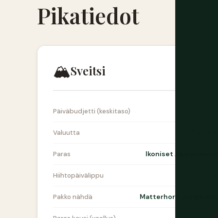
Pikatiedot
🏔️
Sveitsi
CHF 1
Päiväbudjetti (keskitaso)
Sveitsi
Valuutta
Ikoniset Alppimaisem
Paras
CHF
Hiihtopäivälippu
Matterhorn, Jungfrauj
Pakko nähdä