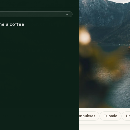
t, saman rakkauden
t matkailuidentiteetit.
, tarkka ja jokaisen frangin
me a coffee
a kaiken mitä Sveitsi tarjoaa
uroopan suurista
vuoristonäkymä ei täysin
okset
iihto
Kaupungit
Kulttuuri
Kustannukset
Tuomio
U