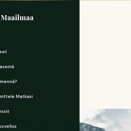
Koti
Kohteet
Matkaseinä
Suunnittele
 Maailmaa
eet
aseinä
 mennä?
nittele Matkasi
ävalta
rssit
sovellus