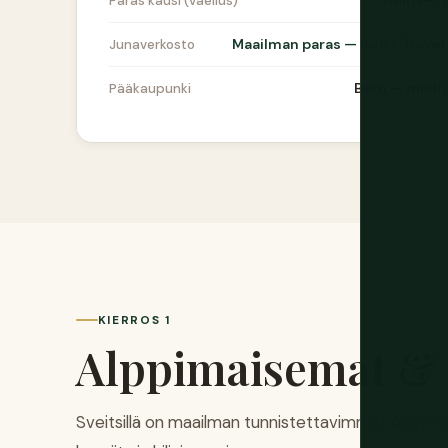
Heinä–sy
Paras kausi (vaellus)
Maailman paras — Swiss Travel
Junaverkosto
Bern — miell
Pääkaupunki
KIERROS 1
Alppimaisemat &
Sveitsillä on maailman tunnistettavimmat Alppi-iko