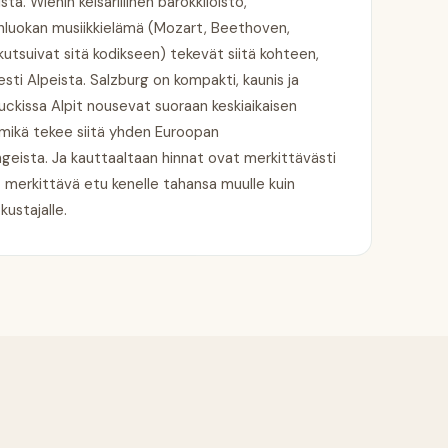
a. Wienin keisarillinen barokkiloisto,
manluokan musiikkielämä (Mozart, Beethoven,
kutsuivat sitä kodikseen) tekevät siitä kohteen,
esti Alpeista. Salzburg on kompakti, kaunis ja
bruckissa Alpit nousevat suoraan keskiaikaisen
mikä tekee siitä yhden Euroopan
eista. Ja kauttaaltaan hinnat ovat merkittävästi
 merkittävä etu kenelle tahansa muulle kuin
kustajalle.