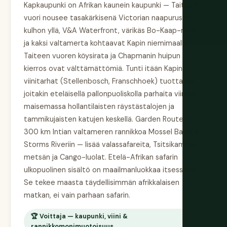
Kapkaupunki on Afrikan kaunein kaupunki — Taiteen
vuori nousee tasakärkisenä Victorian naapuruston
kulhon yllä, V&A Waterfront, värikäs Bo-Kaap-mäki
ja kaksi valtamerta kohtaavat Kapin niemimaalla.
Taiteen vuoren köysirata ja Chapmanin huipun
kierros ovat välttämättömiä. Tunti itään Kapin
viinitarhat (Stellenbosch, Franschhoek) tuottavat
joitakin eteläisellä pallonpuoliskolla parhaita viinejä
maisemassa hollantilaisten räystästalojen ja
tammikujaisten katujen keskellä. Garden Route —
300 km Intian valtameren rannikkoa Mossel Baysta
Storms Riveriin — lisää valassafareita, Tsitsikamma-
metsän ja Cango-luolat. Etelä-Afrikan safarin
ulkopuolinen sisältö on maailmanluokkaa itsessään.
Se tekee maasta täydellisimmän afrikkalaisen
matkan, ei vain parhaan safarin.
🏆 Voittaja — kaupunki, viini &
rannikkomonimuotoisuus