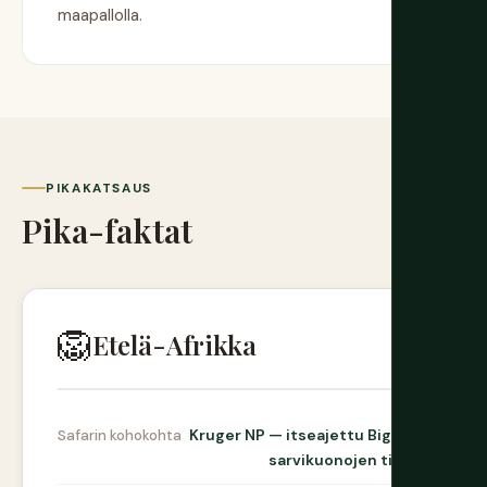
maapallolla.
PIKAKATSAUS
Pika-faktat
🦁
Etelä-Afrikka
Kruger NP — itseajettu Big Five,
Safarin kohokohta
sarvikuonojen tiheys