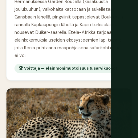
Hermanuksessa Garden Routella (kesäkuusta
joulukuuhun), valkohaita katsotaan ja sukelletaan
Gansbaain lähellä, pingviinit tepastelevat Bouldersin
rannalla Kapkaupungin lähellä ja Kapin turkiseläimet
nousevat Duiker-saarella. Etelä-Afrikka tarjoaa
eläinkokemuksia useiden ekosysteemien läpi tavalla,
jota Kenia puhtaana maapohjaisena safarikohteena
ei voi.
🏆 Voittaja — eläinmonimuotoisuus & sarvikuonot