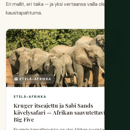
Eri mallit, eri taika — ja yksi vertaansa vailla oleva
kausitapahtuma.
🦁 ETELÄ-AFRIKKA
ETELÄ-AFRIKKA
Kruger itseajettu ja Sabi Sands
kävelysafari — Afrikan saavutettavin
Big Five
Krugerin kansallispuisto on yksi Afrikan suurista