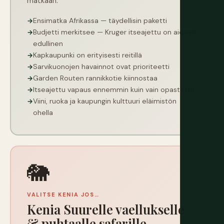
matkaan.
Ensimatka Afrikassa — täydellisin paketti
Budjetti merkitsee — Kruger itseajettu on aidosti
edullinen
Kapkaupunki on erityisesti reitillä
Sarvikuonojen havainnot ovat prioriteetti
Garden Routen rannikkotie kiinnostaa
Itseajettu vapaus ennemmin kuin vain opastettu
Viini, ruoka ja kaupungin kulttuuri eläimistön
ohella
🐘
VALITSE KENIA JOS…
Kenia Suurelle vaellukselle
& puhtaalle safarille