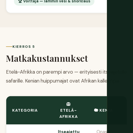
🏆 Voittaja — lämmin vesi & snorklaus
KIERROS 5
Matkakustannukset
Etelä-Afrikka on parempi arvo — erityisesti itseajetulle
safarille. Kenian huippumajat ovat Afrikan kalleimpia.
🦁
PA
KATEGORIA
ETELÄ-
🐘 KENIA
AFRIKKA
Itseajettu
Opas +