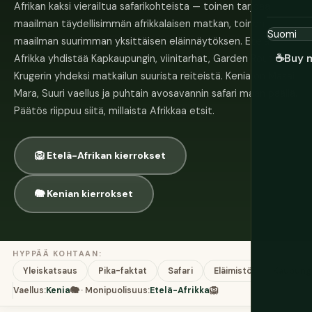
Afrikan kaksi vierailtua safarikohteista — toinen tarjoaa
maailman täydellisimmän afrikkalaisen matkan, toinen
maailman suurimman yksittäisen eläinnäytöksen. Etelä-
☕
Buy 
Afrikka yhdistää Kapkaupungin, viinitarhat, Garden Routen ja
Krugerin yhdeksi matkailun suurista reiteistä. Kenia on Masai
Mara, Suuri vaellus ja puhtain avosavannin safari maan päällä.
Päätös riippuu siitä, millaista Afrikkaa etsit.
🦁 Etelä-Afrikan kierrokset
🐘 Kenian kierrokset
HYPPÄÄ KOHTAAN:
Yleiskatsaus
Pika-faktat
Safari
Eläimistö
Kaupung
Vaellus:
Kenia
🐘 · Monipuolisuus:
Etelä-Afrikka
🦁