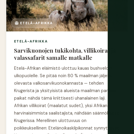
🦁 ETELÄ-AFRIKKA
ETELÄ-AFRIKKA
Sarvikuonojen tukikohta, villikoirat ja
valassafarit samalle matkalle
Etelä-Afrikan eläimistö ulottuu kauas bushveldin
ulkopuolelle. Se pitää noin 80 % maailman jäljellä
olevasta valkosarvikuonokannasta — tehden
Krugerista ja yksityisistä alueista maailman parhaat
paikat nähdä tämä kriittisesti uhanalainen laji.
Afrikan villikoirat (maalatut sudet), yksi Afrikan
harvinaisimmista saalistajista, nähdään säännöllisesti
Krugerissa. Merellinen ulottuvuus on
poikkeuksellinen: Etelänoikaskilpikonnat synnyttävät