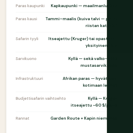
Kapkaupunki — maailmanluokka
Paras kaupunki
Tammi–maalis (kuiva talvi — paras
Paras kausi
riistan katselu)
Itseajettu (Kruger) tai opastettu
Safarin tyyli
yksityinen alue
Kyllä — sekä valko- että
Sarvikuono
mustasarvikuono
Afrikan paras — hyvät tiet,
Infrastruktuuri
kotimaan lennot
Kyllä — Kruger
Budjettisafarin vaihtoehto
itseajettu ~60 $/päivä
Garden Route + Kapin niemimaa
Rannat