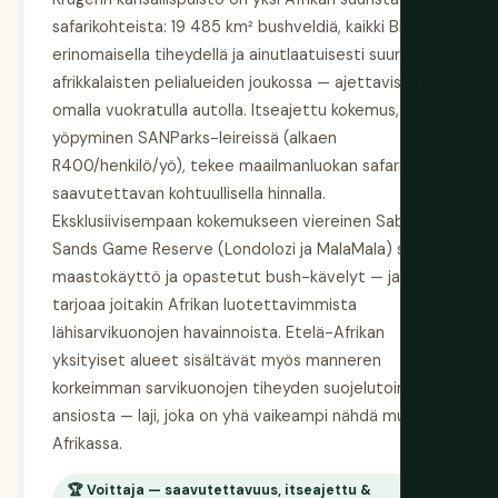
safarikohteista: 19 485 km² bushveldiä, kaikki Big Five
erinomaisella tiheydellä ja ainutlaatuisesti suurten
afrikkalaisten pelialueiden joukossa — ajettavissa
omalla vuokratulla autolla. Itseajettu kokemus,
yöpyminen SANParks-leireissä (alkaen
R400/henkilö/yö), tekee maailmanluokan safarista
saavutettavan kohtuullisella hinnalla.
Eksklusiivisempaan kokemukseen viereinen Sabi
Sands Game Reserve (Londolozi ja MalaMala) sallii
maastokäyttö ja opastetut bush-kävelyt — ja
tarjoaa joitakin Afrikan luotettavimmista
lähisarvikuonojen havainnoista. Etelä-Afrikan
yksityiset alueet sisältävät myös manneren
korkeimman sarvikuonojen tiheyden suojelutoimien
ansiosta — laji, joka on yhä vaikeampi nähdä muualla
Afrikassa.
🏆 Voittaja — saavutettavuus, itseajettu &