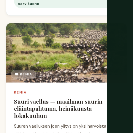
sarvikuono
🐘 KENIA
KENIA
Suuri vaellus — maailman suurin
eläintapahtuma, heinäkuusta
lokakuuhun
Suuren vaelluksen joen ylitys on yksi harvoista