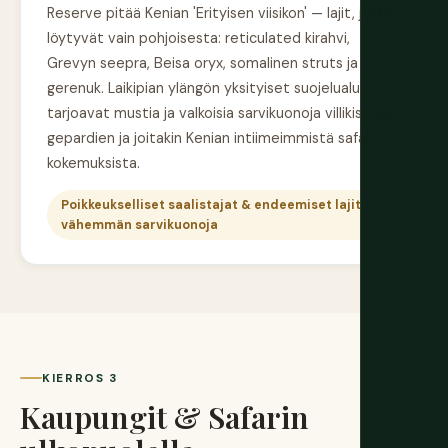
Reserve pitää Kenian 'Erityisen viisikon' — lajit, jotka
löytyvät vain pohjoisesta: reticulated kirahvi,
Grevyn seepra, Beisa oryx, somalinen struts ja
gerenuk. Laikipian ylängön yksityiset suojelualueet
tarjoavat mustia ja valkoisia sarvikuonoja villikissojen,
gepardien ja joitakin Kenian intiimeimmistä safari-
kokemuksista.
Poikkeukselliset saalistajat & endeemiset lajit —
vähemmän sarvikuonoja
KIERROS 3
Kaupungit & Safarin