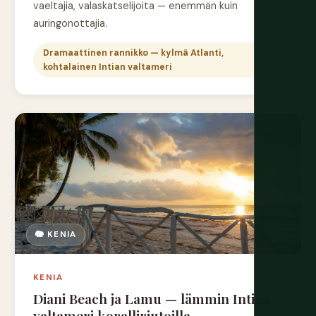
vaeltajia, valaskatselijoita — enemmän kuin
auringonottajia.
Dramaattinen rannikko — kylmä Atlanti,
kohtalainen Intian valtameri
🐘 KENIA
KENIA
Diani Beach ja Lamu — lämmin Intian
valtameri koralliriutoilla