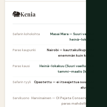
🐘
Kenia
Masai Mara — Suuri vaellus
Safarin kohokohta
heinä–lokakuu
Nairobi — kauttakulkupaikka
Paras kaupunki
enemmän kuin kohde
Heinä–lokakuu (Suuri vaellus) tai
Paras kausi
tammi–maalis (kuiva)
Opastettu — ei itseajettua suurissa
Safarin tyyli
alueissa
Harvinainen — Ol Pejeta Conservancy
Sarvikuono
paras mahdollisuus