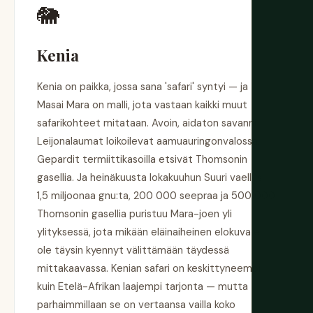
🐘
Kenia
Kenia on paikka, jossa sana 'safari' syntyi — ja
Masai Mara on malli, jota vastaan kaikki muut
safarikohteet mitataan. Avoin, aidaton savanni.
Leijonalaumat loikoilevat aamuauringonvalossa.
Gepardit termiittikasoilla etsivät Thomsonin
gasellia. Ja heinäkuusta lokakuuhun Suuri vaellus:
1,5 miljoonaa gnu:ta, 200 000 seepraa ja 500 000
Thomsonin gasellia puristuu Mara-joen yli
ylityksessä, jota mikään eläinaiheinen elokuva ei
ole täysin kyennyt välittämään täydessä
mittakaavassa. Kenian safari on keskittyneempi
kuin Etelä-Afrikan laajempi tarjonta — mutta
parhaimmillaan se on vertaansa vailla koko