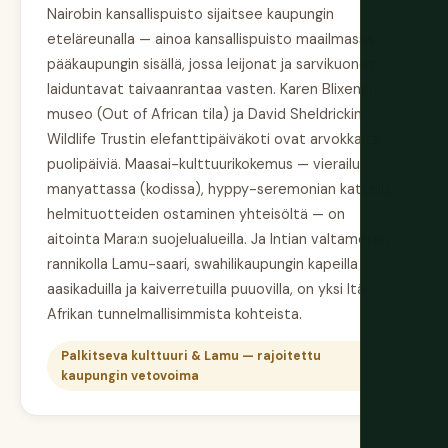
Nairobin kansallispuisto sijaitsee kaupungin
eteläreunalla — ainoa kansallispuisto maailmassa
pääkaupungin sisällä, jossa leijonat ja sarvikuonot
laiduntavat taivaanrantaa vasten. Karen Blixenin
museo (Out of African tila) ja David Sheldrickin
Wildlife Trustin elefanttipäiväkoti ovat arvokkaita
puolipäiviä. Maasai-kulttuurikokemus — vierailu
manyattassa (kodissa), hyppy-seremonian katselu,
helmituotteiden ostaminen yhteisöltä — on
aitointa Mara:n suojelualueilla. Ja Intian valtameren
rannikolla Lamu-saari, swahilikaupungin kapeilla
aasikaduilla ja kaiverretuilla puuovilla, on yksi Itä-
Afrikan tunnelmallisimmista kohteista.
Palkitseva kulttuuri & Lamu — rajoitettu
kaupungin vetovoima