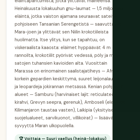
eläintapahtumista, jotka ylittävät maineensa.
Heinäkuusta lokakuuhun gnu-laumat — 1,5 miljoonaa
eläintä, jotka vaiston ajamana seuraavat sateita
pohjoiseen Tansanian Serengetistä — saavuttavat
Mara-joen ja ylittävät sen Niilin krokotiileista
huolimatta. Itse ylitys, kun se tapahtuu, on
viskeraalista kaaosta: eläimet hyppäävät 4 m
rannoilta, krokotiilit pyörivät vedessä, pöly ja melu
satojen tuhansien kavioiden alta. Vuosittain
Mara:ssa on erinomainen saalistajatiheys — Afrikan
korkein gepardien keskittymä, suuret leijonalaumat
ja leopardeja jokirannan metsässä. Kenian pohjoiset
alueet — Samburu (harvinaiset lajit: reticulated
kirahvi, Grevyn seepra, gerenuk), Amboseli (elefantit
Kilimanjaron taustaa vasten), Laikipia (yksityiset
suojelualueet, sarvikuonot, villikoirat) — lisäävät
syvyyttä Maran ulkopuolella.
🏆 Voittaja — Suuri vaellus (heinä–lokakuu)