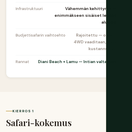
Vähemmän kehittynyt —
Infrastruktuuri
enimmäkseen sisäiset lennot
alueille
Rajoitettu — opas +
Budjettisafarin vaihtoehto
4WD vaaditaan, lisää
kustannuksia
Diani Beach + Lamu — Intian valtameri
Rannat
KIERROS 1
Safari-kokemus