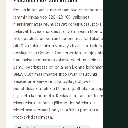
Kenian Intian valtameren rannikko on erinomainen —
lämmin kirkas vesi (26–28 °C), valkoiset
hiekkarannat ja reunustavat koralliriutat, jotka
tekevät hyvää snorklausta. Diani Beach Mombasan
eteläpuolella on Kenian hienoimmat rantakohde —
pitkä valkohiekkainen venytys hyvillä hotelleilla,
vesilajeilla ja Colobus Conservation -suojelualueella
harvinaiselle mustavalkoiselle colobus-apinalla.
Lamu-saaristossa on erilainen luonne kokonaan:
UNESCO:n maailmanperintö swahilikaupunki
aasikaduilla, kaiverretuilla ovilla ja dhow-
purjehduksella, lähellä Manda- ja Shela-rantoja
hiljaisella kauneudella. Kenialainen rantapidennykset
Masai Mara -safarille jälkeen (lennä Mara →
Mombasa suoraan) on yksi Afrikan parhaista
matkayhdistelmistä.