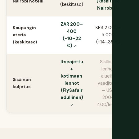
Nairobi hotelli
(keskitaso
(keskitaso)
Na
Nairobi)
ZAR 200–
Kaupungin
KES 2 000–
400
🦁
ateria
5 000
(~10–22
A
(keskitaso)
(~14–35 €)
€)
Itseajettu
Sisäiset
+
lennot
kotimaan
alueille
Sisäinen
🦁
lennot
vaaditaan
kuljetus
A
(FlySafair
— USD
edullinen)
200–
400/lento