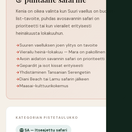
Kenia on oikea valinta kun Suuri vaellus on bucket-
list-tavoite, puhdas avosavannin safari on
prioriteetti tai kun vierailet erityisesti
heinäkuusta lokakuuhun.
Suuren vaelluksen joen ylitys on tavoite
Vierailu heinä–lokakuu — Mara on pakollinen
Avoin aidaton savannin safari on prioriteetti
Gepardit ja isot kissat erityisesti
Yhdistäminen Tansanian Serengetiin
Diani Beach tai Lamu safarin jälkeen
Maasai-kulttuurikokemus
KATEGORIAN PISTETAULUKKO
🦁 SA — Itseajettu safari