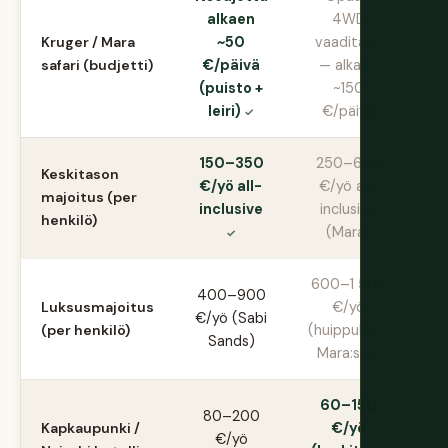
alkaen
4WD
Kruger / Mara
~50
vaaditaan
🦁
safari (budjetti)
€/päivä
— alkaen
A
(puisto +
~150
leiri)
€/päivä
150–350
250–600
Keskitason
€/yö all-
€/yö all-
🦁
majoitus (per
inclusive
inclusive
A
henkilö)
(Mara)
600–1 500
400–900
Luksusmajoitus
€/yö
🦁
€/yö (Sabi
(per henkilö)
(huippuleirit
A
Sands)
Mara:ssa)
60–150
80–200
🐘
Kapkaupunki /
€/yö
€/yö