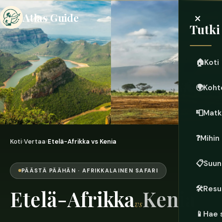
×
Atlas Guide
Tutki
🏠
Koti
🌍
Koht
📮
Matk
❓
Mihin
Koti
›
Vertaa
›
Etelä-Afrikka vs Kenia
📋
Suun
PÄÄSTÄ PÄÄHÄN · AFRIKKALAINEN SAFARI
🛠️
Resu
Etelä-Afrikka
Kenia
vs
📱
Hae 