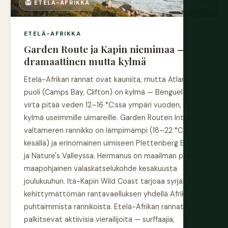
🦁 ETELÄ-AFRIKKA
ETELÄ-AFRIKKA
Garden Route ja Kapin niemimaa —
dramaattinen mutta kylmä
Etelä-Afrikan rannat ovat kauniita, mutta Atlantin
puoli (Camps Bay, Clifton) on kylmä — Benguela-
virta pitää veden 12–16 °C:ssa ympäri vuoden, liian
kylmä useimmille uimareille. Garden Routen Intian
valtameren rannikko on lämpimämpi (18–22 °C
kesällä) ja erinomainen uimiseen Plettenberg Bayssa
ja Nature's Valleyssa. Hermanus on maailman paras
maapohjainen valaskatselukohde kesäkuusta
joulukuuhun. Itä-Kapin Wild Coast tarjoaa syrjäisen,
kehittymättömän rantavaelluksen yhdellä Afrikan
puhtaimmista rannikoista. Etelä-Afrikan rannat
palkitsevat aktiivisia vierailijoita — surffaajia,