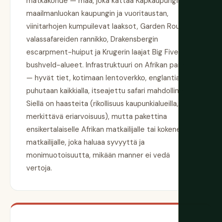
matkakohde — maa, joka kattaa Kapkaupungin
maailmanluokan kaupungin ja vuoritaustan,
viinitarhojen kumpuilevat laaksot, Garden Routen
valassafareiden rannikko, Drakensbergin
escarpment-huiput ja Krugerin laajat Big Five -
bushveld-alueet. Infrastruktuuri on Afrikan paras
— hyvät tiet, kotimaan lentoverkko, englantia
puhutaan kaikkialla, itseajettu safari mahdollinen.
Siellä on haasteita (rikollisuus kaupunkialueilla,
merkittävä eriarvoisuus), mutta pakettina
ensikertalaiselle Afrikan matkailijalle tai kokeneelle
matkailijalle, joka haluaa syvyyttä ja
monimuotoisuutta, mikään manner ei vedä
vertoja.