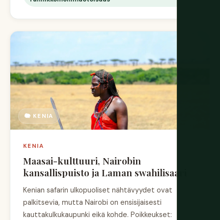
🐘 KENIA
KENIA
Maasai-kulttuuri, Nairobin
kansallispuisto ja Laman swahilisaari
Kenian safarin ulkopuoliset nähtävyydet ovat
palkitsevia, mutta Nairobi on ensisijaisesti
kauttakulkukaupunki eikä kohde. Poikkeukset: