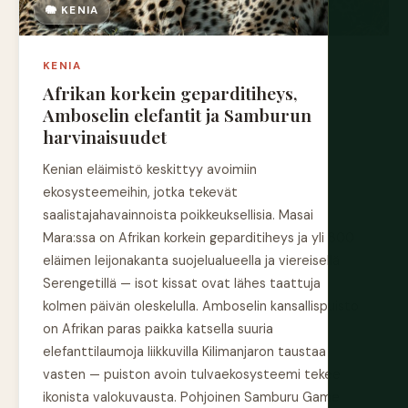
🐘 KENIA
KENIA
Afrikan korkein geparditiheys,
Amboselin elefantit ja Samburun
harvinaisuudet
Kenian eläimistö keskittyy avoimiin
ekosysteemeihin, jotka tekevät
saalistajahavainnoista poikkeuksellisia. Masai
Mara:ssa on Afrikan korkein geparditiheys ja yli 800
eläimen leijonakanta suojelualueella ja viereisellä
Serengetillä — isot kissat ovat lähes taattuja
kolmen päivän oleskelulla. Amboselin kansallispuisto
on Afrikan paras paikka katsella suuria
elefanttilaumoja liikkuvilla Kilimanjaron taustaa
vasten — puiston avoin tulvaekosysteemi tekee
ikonista valokuvausta. Pohjoinen Samburu Game