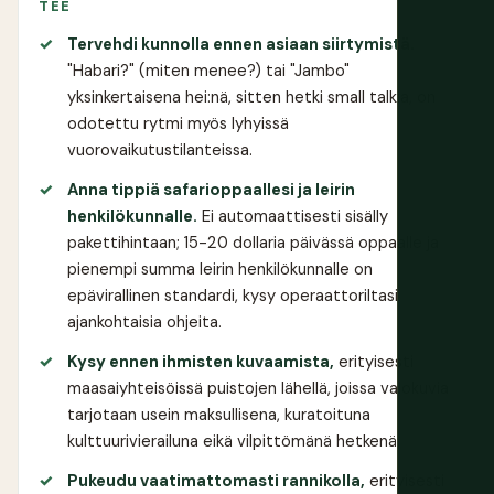
TEE
Tervehdi kunnolla ennen asiaan siirtymistä.
"Habari?" (miten menee?) tai "Jambo"
yksinkertaisena hei:nä, sitten hetki small talkia, on
odotettu rytmi myös lyhyissä
vuorovaikutustilanteissa.
Anna tippiä safarioppaallesi ja leirin
henkilökunnalle.
Ei automaattisesti sisälly
pakettihintaan; 15-20 dollaria päivässä oppaalle ja
pienempi summa leirin henkilökunnalle on
epävirallinen standardi, kysy operaattoriltasi
ajankohtaisia ohjeita.
Kysy ennen ihmisten kuvaamista,
erityisesti
maasaiyhteisöissä puistojen lähellä, joissa valokuvia
tarjotaan usein maksullisena, kuratoituna
kulttuurivierailuna eikä vilpittömänä hetkenä.
Pukeudu vaatimattomasti rannikolla,
erityisesti