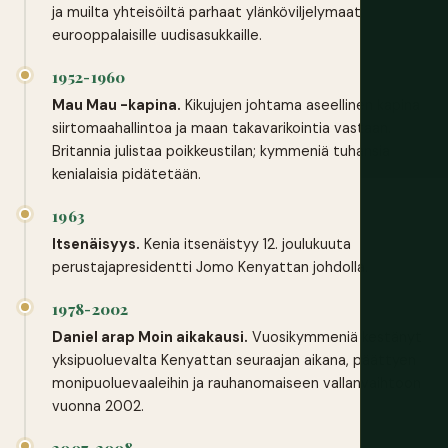
ja muilta yhteisöiltä parhaat ylänköviljelymaat
eurooppalaisille uudisasukkaille.
1952-1960
Mau Mau -kapina.
Kikujujen johtama aseellinen kapina
siirtomaahallintoa ja maan takavarikointia vastaan.
Britannia julistaa poikkeustilan; kymmeniä tuhansia
kenialaisia pidätetään.
1963
Itsenäisyys.
Kenia itsenäistyy 12. joulukuuta
perustajapresidentti Jomo Kenyattan johdolla.
1978-2002
Daniel arap Moin aikakausi.
Vuosikymmeniä kestänyt
yksipuoluevalta Kenyattan seuraajan aikana, päättyen
monipuoluevaaleihin ja rauhanomaiseen vallanvaihtoon
vuonna 2002.