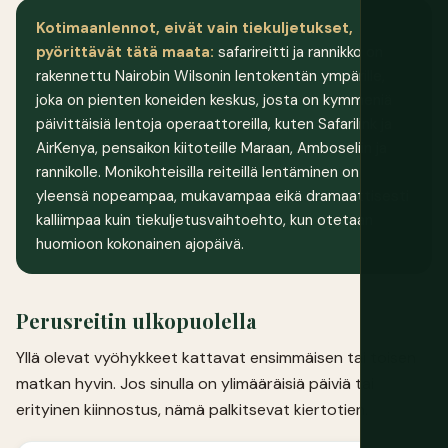
Kotimaanlennot, eivät vain tiekuljetukset,
pyörittävät tätä maata:
safarireitti ja rannikko on
rakennettu Nairobin Wilsonin lentokentän ympärille,
joka on pienten koneiden keskus, josta on kymmeniä
päivittäisiä lentoja operaattoreilla, kuten Safarilink ja
AirKenya, pensaikon kiitoteille Maraan, Amboseliin ja
rannikolle. Monikohteisilla reiteillä lentäminen on
yleensä nopeampaa, mukavampaa eikä dramaattisesti
kalliimpaa kuin tiekuljetusvaihtoehto, kun otetaan
huomioon kokonainen ajopäivä.
Perusreitin ulkopuolella
Yllä olevat vyöhykkeet kattavat ensimmäisen tai toisen
matkan hyvin. Jos sinulla on ylimääräisiä päiviä tai
erityinen kiinnostus, nämä palkitsevat kiertotien.