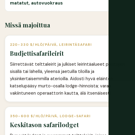
matatut, autovuokraus
Missä majoittua
220-330 $/HLÖ/PÄIVÄ, LEIRINTÄSAFARI
Budjettisafarileirit
Siirrettävät telttaleirit ja julkiset leirintäalueet puistojen
sisällä tai lähellä, yleensä jaetuilla tiloilla ja
yksinkertaisemmilla aterioilla. Aidosti hyvä eläinten
katselupääsy murto-osalla lodge-hinnoista; varaa
vakiintuneen operaattorin kautta, älä itsenäisesti.
350-600 $/HLÖ/PÄIVÄ, LODGE-SAFARI
Keskitason safarilodget