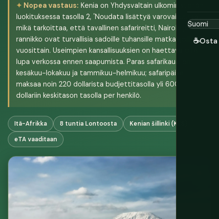
Nopea vastaus:
Kenia on Yhdysvaltain ulkoministeriön
luokituksessa tasolla 2, 'Noudata lisättyä varovaisuutta',
mikä tarkoittaa, että tavallinen safarireitti, Nairobi ja
rannikko ovat turvallisia sadoille tuhansille matkailijoille
☕
Osta 
vuosittain. Useimpien kansallisuuksien on haettava eTA-
lupa verkossa ennen saapumista. Paras safarikausi on
kesäkuu-lokakuu ja tammikuu-helmikuu; safaripäivä
maksaa noin 220 dollarista budjettitasolla yli 600
dollariin keskitason tasolla per henkilö.
Itä-Afrikka
8 tuntia Lontoosta
Kenian šillinki (KES)
eTA vaaditaan