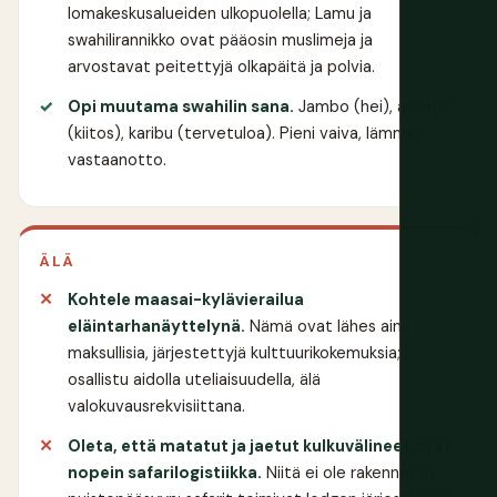
lomakeskusalueiden ulkopuolella; Lamu ja
swahilirannikko ovat pääosin muslimeja ja
arvostavat peitettyjä olkapäitä ja polvia.
Opi muutama swahilin sana.
Jambo (hei), asante
(kiitos), karibu (tervetuloa). Pieni vaiva, lämmin
vastaanotto.
ÄLÄ
Kohtele maasai-kylävierailua
eläintarhanäyttelynä.
Nämä ovat lähes aina
maksullisia, järjestettyjä kulttuurikokemuksia;
osallistu aidolla uteliaisuudella, älä
valokuvausrekvisiittana.
Oleta, että matatut ja jaetut kulkuvälineet ovat
nopein safarilogistiikka.
Niitä ei ole rakennettu