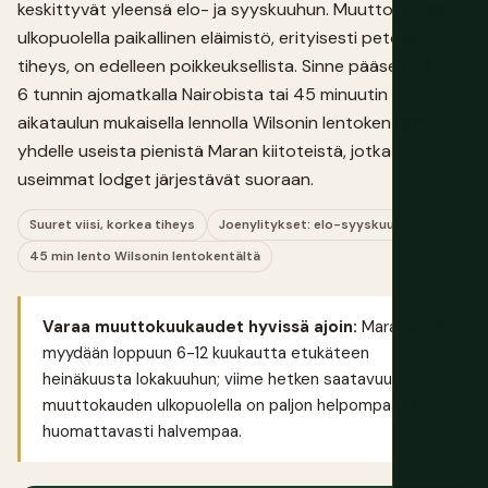
keskittyvät yleensä elo- ja syyskuuhun. Muuttokauden
ulkopuolella paikallinen eläimistö, erityisesti petojen
tiheys, on edelleen poikkeuksellista. Sinne pääsee joko 5-
6 tunnin ajomatkalla Nairobista tai 45 minuutin
aikataulun mukaisella lennolla Wilsonin lentokentältä
yhdelle useista pienistä Maran kiitoteistä, jotka
useimmat lodget järjestävät suoraan.
Suuret viisi, korkea tiheys
Joenylitykset: elo-syyskuu
45 min lento Wilsonin lentokentältä
Varaa muuttokuukaudet hyvissä ajoin:
Maran leirit
myydään loppuun 6-12 kuukautta etukäteen
heinäkuusta lokakuuhun; viime hetken saatavuus
muuttokauden ulkopuolella on paljon helpompaa ja
huomattavasti halvempaa.