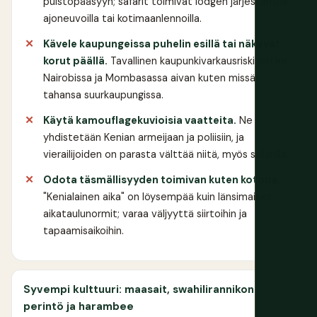
puistopääsyyn; safarit toimivat lodgen järjestämillä
ajoneuvoilla tai kotimaanlennoilla.
Kävele kaupungeissa puhelin esillä tai näkyvät
korut päällä.
Tavallinen kaupunkivarkausriski pätee
Nairobissa ja Mombasassa aivan kuten missä
tahansa suurkaupungissa.
Käytä kamouflagekuvioisia vaatteita.
Ne
yhdistetään Kenian armeijaan ja poliisiin, ja
vierailijoiden on parasta välttää niitä, myös safarilla.
Odota täsmällisyyden toimivan kuten kotona.
"Kenialainen aika" on löysempää kuin länsimaiset
aikataulunormit; varaa väljyyttä siirtoihin ja
tapaamisaikoihin.
Syvempi kulttuuri: maasait, swahilirannikon
perintö ja harambee