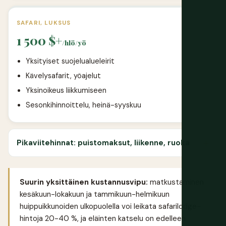
SAFARI, LUKSUS
1 500 $+
/hlö/yö
Yksityiset suojelualueleirit
Kävelysafarit, yöajelut
Yksinoikeus liikkumiseen
Sesonkihinnoittelu, heinä-syyskuu
Pikaviitehinnat: puistomaksut, liikenne, ruoka
Suurin yksittäinen kustannusvipu:
matkustaminen
kesäkuun-lokakuun ja tammikuun-helmikuun
huippuikkunoiden ulkopuolella voi leikata safarilodge-
hintoja 20-40 %, ja eläinten katselu on edelleen