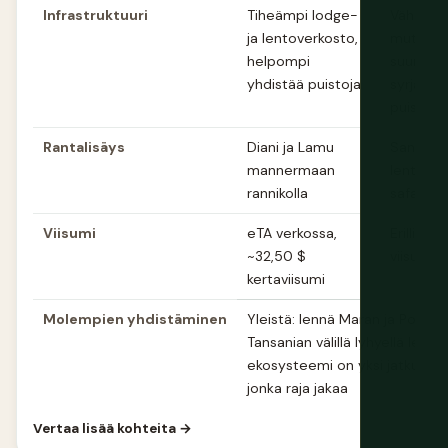
Infrastruktuuri
Tiheämpi lodge-
Vähemm
ja lentoverkosto,
mutta u
helpompi
suuremp
yhdistää puistoja
syrjäise
puistoja
Rantalisäys
Diani ja Lamu
Sansibar
mannermaan
lento us
rannikolla
safarirei
Viisumi
eTA verkossa,
Erillinen
~32,50 $
viisumip
kertaviisumi
Molempien yhdistäminen
Yleistä: lennä Maran ja Pohjois
Tansanian välillä lyhyellä lennol
ekosysteemi on yksi jatkuva ki
jonka raja jakaa
Vertaa lisää kohteita →