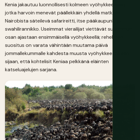
Kenia jakautuu luonnollisesti kolmeen vyöhykkeeseen,
jotka harvoin menevät päällekkäin yhdellä matkalla:
Nairobista säteilevä safarireitti, itse pääkaupunki ja
swahilirannikko. Useimmat vierailijat viettävät suurimman
osan ajastaan ensimmäisellä vyöhykkeellä; rehellinen
suositus on varata vähintään muutama päivä
jommallekummalle kahdesta muusta vyöhykkeestä sen
sijaan, että kohtelisit Keniaa pelkkänä eläinten
katseluajelujen sarjana.