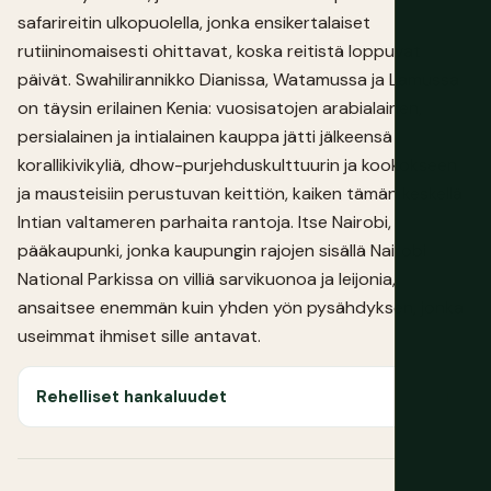
safarireitin ulkopuolella, jonka ensikertalaiset
rutiininomaisesti ohittavat, koska reitistä loppuvat
päivät. Swahilirannikko Dianissa, Watamussa ja Lamussa
on täysin erilainen Kenia: vuosisatojen arabialainen,
persialainen ja intialainen kauppa jätti jälkeensä
korallikivikyliä, dhow-purjehduskulttuurin ja kookokseen
ja mausteisiin perustuvan keittiön, kaiken tämän keskellä
Intian valtameren parhaita rantoja. Itse Nairobi,
pääkaupunki, jonka kaupungin rajojen sisällä Nairobi
National Parkissa on villiä sarvikuonoa ja leijonia,
ansaitsee enemmän kuin yhden yön pysähdyksen, jonka
useimmat ihmiset sille antavat.
Rehelliset hankaluudet