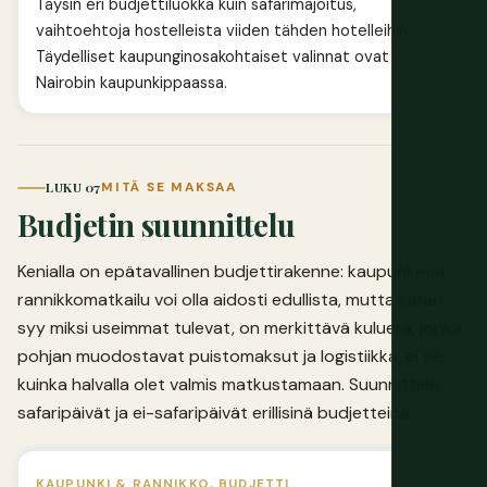
Täysin eri budjettiluokka kuin safarimajoitus,
vaihtoehtoja hostelleista viiden tähden hotelleihin.
Täydelliset kaupunginosakohtaiset valinnat ovat
Nairobin kaupunkippaassa
.
LUKU 07
MITÄ SE MAKSAA
Budjetin suunnittelu
Kenialla on epätavallinen budjettirakenne: kaupunki- ja
rannikkomatkailu voi olla aidosti edullista, mutta safari,
syy miksi useimmat tulevat, on merkittävä kuluerä, jonka
pohjan muodostavat puistomaksut ja logistiikka, ei se,
kuinka halvalla olet valmis matkustamaan. Suunnittele
safaripäivät ja ei-safaripäivät erillisinä budjetteina.
KAUPUNKI & RANNIKKO, BUDJETTI