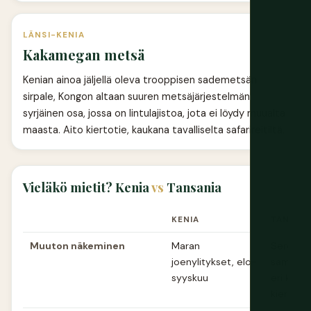
LÄNSI-KENIA
Kakamegan metsä
Kenian ainoa jäljellä oleva trooppisen sademetsän
sirpale, Kongon altaan suuren metsäjärjestelmän
syrjäinen osa, jossa on lintulajistoa, jota ei löydy muualta
maasta. Aito kiertotie, kaukana tavalliselta safarireitiltä.
Vieläkö mietit? Kenia
vs
Tansania
KENIA
TANSAN
Muuton näkeminen
Maran
Serenget
joenylitykset, elo-
samat l
syyskuu
eri kuuk
kierrost