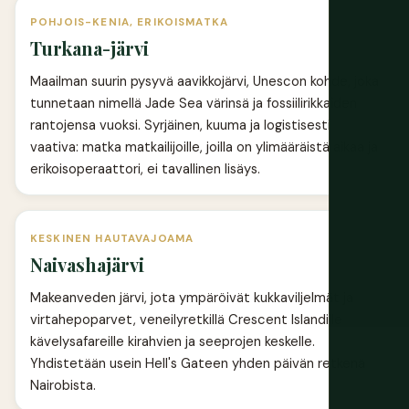
POHJOIS-KENIA, ERIKOISMATKA
Turkana-järvi
Maailman suurin pysyvä aavikkojärvi, Unescon kohde, joka
tunnetaan nimellä Jade Sea värinsä ja fossiilirikkaiden
rantojensa vuoksi. Syrjäinen, kuuma ja logistisesti
vaativa: matka matkailijoille, joilla on ylimääräistä aikaa ja
erikoisoperaattori, ei tavallinen lisäys.
KESKINEN HAUTAVAJOAMA
Naivashajärvi
Makeanveden järvi, jota ympäröivät kukkaviljelmät ja
virtahepoparvet, veneilyretkillä Crescent Islandille
kävelysafareille kirahvien ja seeprojen keskelle.
Yhdistetään usein Hell's Gateen yhden päivän retkenä
Nairobista.