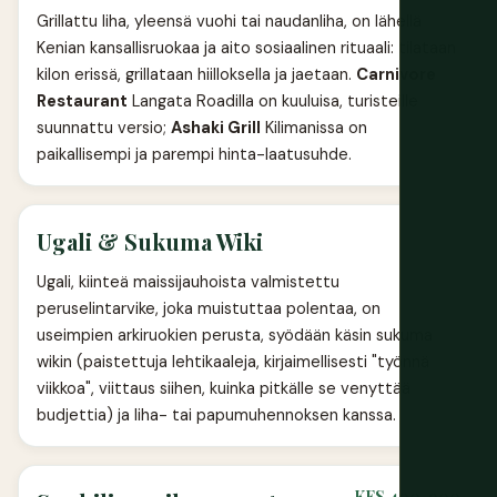
Grillattu liha, yleensä vuohi tai naudanliha, on lähellä
Kenian kansallisruokaa ja aito sosiaalinen rituaali: tilataan
kilon erissä, grillataan hiilloksella ja jaetaan.
Carnivore
Restaurant
Langata Roadilla on kuuluisa, turisteille
suunnattu versio;
Ashaki Grill
Kilimanissa on
paikallisempi ja parempi hinta-laatusuhde.
Ugali & Sukuma Wiki
Ugali, kiinteä maissijauhoista valmistettu
peruselintarvike, joka muistuttaa polentaa, on
useimpien arkiruokien perusta, syödään käsin sukuma
wikin (paistettuja lehtikaaleja, kirjaimellisesti "työnnä
viikkoa", viittaus siihen, kuinka pitkälle se venyttää
budjettia) ja liha- tai papumuhennoksen kanssa.
KES 400-900