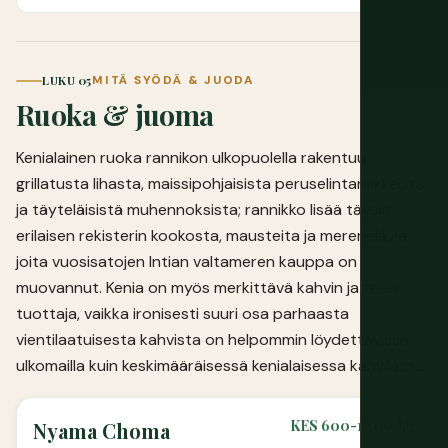
LUKU 05
MITÄ SYÖDÄ & JUODA
Ruoka & juoma
Kenialainen ruoka rannikon ulkopuolella rakentuu
grillatusta lihasta, maissipohjaisista peruselintarvikkeista
ja täyteläisistä muhennoksista; rannikko lisää täysin
erilaisen rekisterin kookosta, mausteita ja mereneläviä,
joita vuosisatojen Intian valtameren kauppa on
muovannut. Kenia on myös merkittävä kahvin ja teen
tuottaja, vaikka ironisesti suuri osa parhaasta
vientilaatuisesta kahvista on helpommin löydettävissä
ulkomailla kuin keskimääräisessä kenialaisessa kahvilassa.
KES 600-1 500/kg
Nyama Choma