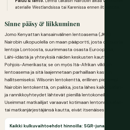
Paluu & lähtö.
Lennä takaisin Nairobiin aikaa viimeiselle
aterialle Westlandsissa tai Karenissa ennen iltalähtöä.
Sinne pääsy & liikkuminen
Jomo Kenyattan kansainvälinen lentoasema (JKIA)
Nairobin ulkopuolella on maan pääportti, josta on suoria
lentoja Lontoosta, suurimmasta osasta Eurooppaa,
Lähi-idästä ja yhteyksiä näiden keskusten kautta
Pohjois-Amerikasta; se on myös Itä-Afrikan vilkkain
lentoasema ja sitä laajennetaan parhaillaan kasvun
hallitsemiseksi. Wilsonin lentokenttä, erillinen pienempi
Nairobin lentokenttä, on paikka, josta lähes kaikki safari-
ja rannikkoyhteydet lähtevät pienillä lentokoneilla.
Useimmat matkailijat varaavat kotimaan lentonsa safari-
tai matkanjärjestäjänsä kautta, eivät itsenäisesti.
Kaikki kulkuvaihtoehdot hinnoilla: SGR-juna,