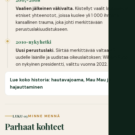
2007-2008
Vaalien jälkeinen väkivalta.
Kiistellyt vaalit laukaisevat
etniset yhteenotot, joissa kuolee yli 1 000 ihmistä,
kansallinen trauma, joka johti merkittävään
perustuslakiuudistukseen.
2010-nykyhetki
Uusi perustuslaki.
Siirtää merkittävää valtaa 47
uudelle läänille ja uudistaa oikeuslaitoksen; William Ruto
on nykyinen presidentti, valittu vuonna 2022.
Lue koko historia: hautavajoama, Mau Mau ja
hajauttaminen
LUKU 03
MINNE MENNÄ
Parhaat kohteet