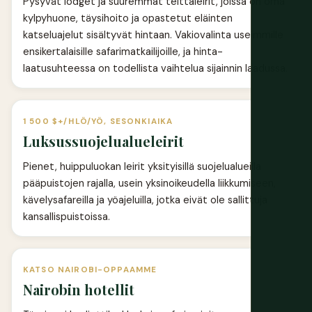
Pysyvät lodget ja suuremmat telttaleirit, joissa on oma
kylpyhuone, täysihoito ja opastetut eläinten
katseluajelut sisältyvät hintaan. Vakiovalinta useimmille
ensikertalaisille safarimatkailijoille, ja hinta-
laatusuhteessa on todellista vaihtelua sijainnin laadussa.
1 500 $+/HLÖ/YÖ, SESONKIAIKA
Luksussuojelualueleirit
Pienet, huippuluokan leirit yksityisillä suojelualueilla
pääpuistojen rajalla, usein yksinoikeudella liikkumiseen,
kävelysafareilla ja yöajeluilla, jotka eivät ole sallittuja
kansallispuistoissa.
KATSO NAIROBI-OPPAAMME
Nairobin hotellit