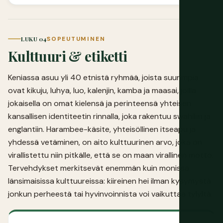
LUKU 04
SOPEUTUMINEN
Kulttuuri & etiketti
Keniassa asuu yli 40 etnistä ryhmää, joista suurimpia
ovat kikuju, luhya, luo, kalenjin, kamba ja maasai, joilla
jokaisella on omat kielensä ja perinteensä yhteisen
kansallisen identiteetin rinnalla, joka rakentuu swahiliin ja
englantiin. Harambee-käsite, yhteisöllinen itseapu ja
yhdessä vetäminen, on aito kulttuurinen arvo, joka on
virallistettu niin pitkälle, että se on maan virallinen motto.
Tervehdykset merkitsevät enemmän kuin monissa
länsimaisissa kulttuureissa: kiireinen hei ilman kysymystä
jonkun perheestä tai hyvinvoinnista voi vaikuttaa tylyltä.