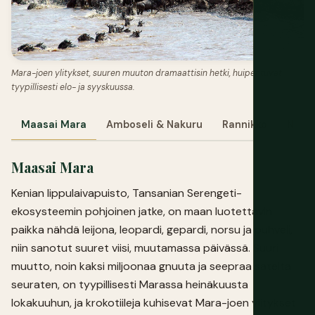
Mara-joen ylitykset, suuren muuton dramaattisin hetki, huipentuvat
tyypillisesti elo- ja syyskuussa.
Maasai Mara
Amboseli & Nakuru
Rannikko
Nairo
Maasai Mara
Kenian lippulaivapuisto, Tansanian Serengeti-
ekosysteemin pohjoinen jatke, on maan luotettavin
paikka nähdä leijona, leopardi, gepardi, norsu ja puhveli,
niin sanotut suuret viisi, muutamassa päivässä. Suuri
muutto, noin kaksi miljoonaa gnuuta ja seepraa sateita
seuraten, on tyypillisesti Marassa heinäkuusta
lokakuuhun, ja krokotiileja kuhisevat Mara-joen ylitykset