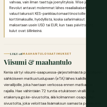
vahvaa, vain ilman taattuja joenylityksiä.
Wise
ja
Revolut
antavat molemmat lähes reaaliaikaiset
valuuttakurssit KES-pankkiautomaattinostoille ja
korttimaksuille, hyödyllistä, koska safarimaksut
maksetaan usein USD tai EUR, kun taas päivittäiset
kulut ovat šillinkeinä.
LUKU 08
MAAHANTULOVAATIMUKSET
Viisumi & maahantulo
Kenia siirtyi viisumi-saapuessa-järjestelmästä pakolliseen
sähköiseen matkustuslupaan (eTA) lähes kaikille
vierailijoille, joka haetaan verkossa ennen matkaa, ei
rajalla. Hae vähintään 72 tuntia etukäteen viralliselta
etakenya.go.ke
-sivustolta, älä kolmannen osapuolen
sivustolta, joka veloittaa lisämaksun samasta palvelusta.