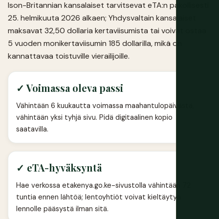
Ison-Britannian kansalaiset tarvitsevat eTA:n pakollisesti
25. helmikuuta 2026 alkaen; Yhdysvaltain kansalaiset
maksavat 32,50 dollaria kertaviisumista tai voivat ostaa
5 vuoden monikertaviisumin 185 dollarilla, mikä on
kannattavaa toistuville vierailijoille.
✓ Voimassa oleva passi
Vähintään 6 kuukautta voimassa maahantulopäivästä,
vähintään yksi tyhjä sivu. Pidä digitaalinen kopio
saatavilla.
✓ eTA-hyväksyntä
Hae verkossa etakenya.go.ke-sivustolla vähintään 72
tuntia ennen lähtöä; lentoyhtiöt voivat kieltäytyä
lennolle pääsystä ilman sitä.