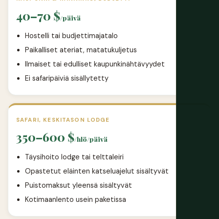
40–70 $
/päivä
Hostelli tai budjettimajatalo
Paikalliset ateriat, matatukuljetus
Ilmaiset tai edulliset kaupunkinähtävyydet
Ei safaripäiviä sisällytetty
SAFARI, KESKITASON LODGE
350–600 $
/hlö/päivä
Täysihoito lodge tai telttaleiri
Opastetut eläinten katseluajelut sisältyvät
Puistomaksut yleensä sisältyvät
Kotimaanlento usein paketissa