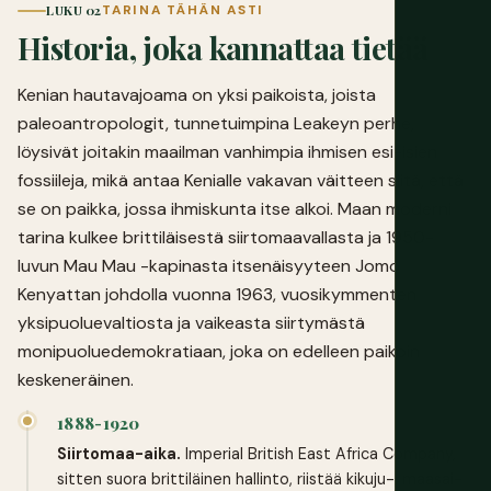
LUKU 02
TARINA TÄHÄN ASTI
Historia, joka kannattaa tietää
Kenian hautavajoama on yksi paikoista, joista
paleoantropologit, tunnetuimpina Leakeyn perhe,
löysivät joitakin maailman vanhimpia ihmisen esi-isien
fossiileja, mikä antaa Kenialle vakavan väitteen siitä, että
se on paikka, jossa ihmiskunta itse alkoi. Maan moderni
tarina kulkee brittiläisestä siirtomaavallasta ja 1950-
luvun Mau Mau -kapinasta itsenäisyyteen Jomo
Kenyattan johdolla vuonna 1963, vuosikymmenten
yksipuoluevaltiosta ja vaikeasta siirtymästä
monipuoluedemokratiaan, joka on edelleen paikoin
keskeneräinen.
1888-1920
Siirtomaa-aika.
Imperial British East Africa Company,
sitten suora brittiläinen hallinto, riistää kikuju-, maasai-