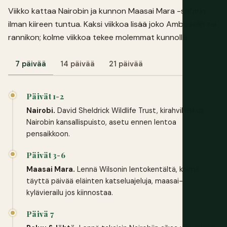
Viikko kattaa Nairobin ja kunnon Maasai Mara -safarin
ilman kiireen tuntua. Kaksi viikkoa lisää joko Amboselin tai
rannikon; kolme viikkoa tekee molemmat kunnolla.
7 päivää
14 päivää
21 päivää
Päivät 1-2
Nairobi.
David Sheldrick Wildlife Trust, kirahvikeskus,
Nairobin kansallispuisto, asetu ennen lentoa
pensaikkoon.
Päivät 3-6
Maasai Mara.
Lennä Wilsonin lentokentältä, kolme
täyttä päivää eläinten katseluajeluja, maasai-
kylävierailu jos kiinnostaa.
Päivä 7