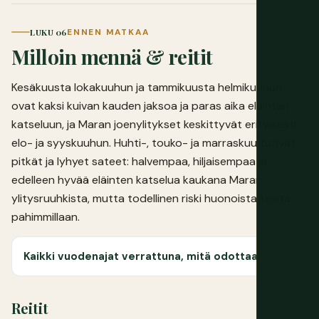
LUKU 06
ENNEN MATKAA
Milloin mennä & reitit
Kesäkuusta lokakuuhun ja tammikuusta helmikuuhun
ovat kaksi kuivan kauden jaksoa ja paras aika eläinten
katseluun, ja Maran joenylitykset keskittyvät erityisesti
elo- ja syyskuuhun. Huhti-, touko- ja marraskuu tuovat
pitkät ja lyhyet sateet: halvempaa, hiljaisempaa ja
edelleen hyvää eläinten katselua kaukana Maran
ylitysruuhkista, mutta todellinen riski huonoista teistä
pahimmillaan.
Kaikki vuodenajat verrattuna, mitä odottaa
Reitit