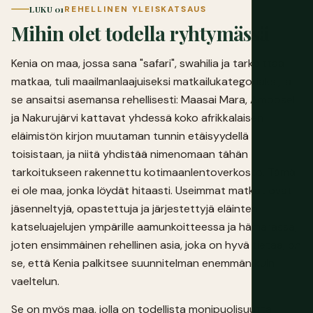
LUKU 01
REHELLINEN YLEISKATSAUS
Mihin olet todella ryhtymässä
Kenia on maa, jossa sana "safari", swahilia ja tarkoittaa
matkaa, tuli maailmanlaajuiseksi matkailukategoriaksi, ja
se ansaitsi asemansa rehellisesti: Maasai Mara, Amboseli
ja Nakurujärvi kattavat yhdessä koko afrikkalaisen
eläimistön kirjon muutaman tunnin etäisyydellä
toisistaan, ja niitä yhdistää nimenomaan tähän
tarkoitukseen rakennettu kotimaanlentoverkosto. Tämä
ei ole maa, jonka löydät hitaasti. Useimmat matkat ovat
jäsenneltyjä, opastettuja ja järjestettyjä eläinten
katseluajelujen ympärille aamunkoitteessa ja hämärässä,
joten ensimmäinen rehellinen asia, joka on hyvä tietää, on
se, että Kenia palkitsee suunnitelman enemmän kuin
vaeltelun.
Se on myös maa, jolla on todellista monipuolisuutta