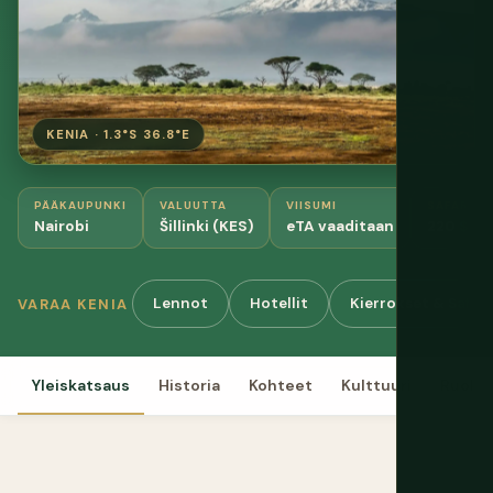
KENIA · 1.3°S 36.8°E
PÄÄKAUPUNKI
VALUUTTA
VIISUMI
SAFARIBU
Nairobi
Šillinki (KES)
eTA vaaditaan
220 $+/p
Lennot
Hotellit
Kierrokset & Safari
VARAA KENIA
Yleiskatsaus
Historia
Kohteet
Kulttuuri
Ruoka