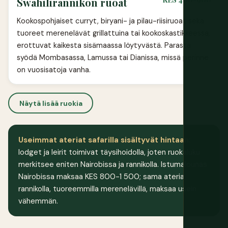
Swahilirannikon ruoat
Kookospohjaiset curryt, biryani- ja pilau-riisiruoat sekä
tuoreet merenelävät grillattuina tai kookoskastikkeessa,
erottuvat kaikesta sisämaassa löytyvästä. Parasta
syödä Mombasassa, Lamussa tai Dianissa, missä perinne
on vuosisatoja vanha.
Näytä lisää ruokia
Useimmat ateriat safarilla sisältyvät hintaan:
lodget ja leirit toimivat täysihoidolla, joten ruokaluku
merkitsee eniten Nairobissa ja rannikolla. Istumalounas
Nairobissa maksaa KES 800-1 500; sama ateria
rannikolla, tuoreemmilla merenelävillä, maksaa usein
vähemmän.