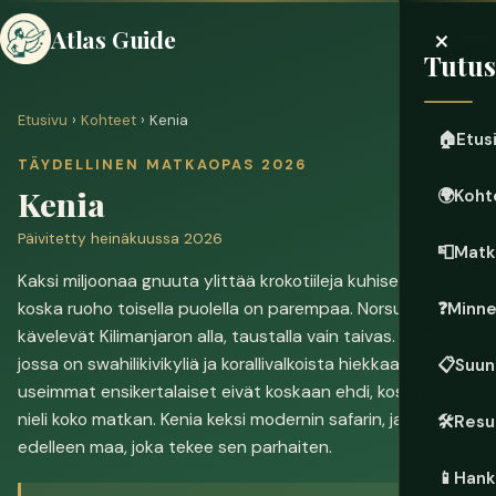
×
Atlas Guide
Tutu
Etusivu
›
Kohteet
› Kenia
🏠
Etus
TÄYDELLINEN MATKAOPAS 2026
Kenia
🌍
Koht
Päivitetty heinäkuussa 2026
📮
Matk
Kaksi miljoonaa gnuuta ylittää krokotiileja kuhisevan joen,
koska ruoho toisella puolella on parempaa. Norsut
❓
Minn
kävelevät Kilimanjaron alla, taustalla vain taivas. Rannikko,
jossa on swahilikivikyliä ja korallivalkoista hiekkaa, johon
📋
Suun
useimmat ensikertalaiset eivät koskaan ehdi, koska safari
nieli koko matkan. Kenia keksi modernin safarin, ja se on
🛠️
Resu
edelleen maa, joka tekee sen parhaiten.
📱
Hanki