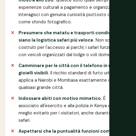
esperienze culturali a pagamento e organizzate;
interagisci con genuina curiosità piuttosto che
come sfondo fotografico.
Presumere che matatu e trasporti condivisi
siano la logistica safari più veloce.
Non sono
costruiti per l'accesso ai parchi; i safari funzionano
con veicoli organizzati dal lodge o voli domestici.
Camminare per le città con il telefono in mano o
gioielli visibili.
Il rischio standard di furto urbano si
applica a Nairobi e Mombasa esattamente come in
qualsiasi grande città.
Indossare abiti con motivo mimetico.
È
associato all'esercito e alla polizia in Kenya ed è
meglio evitarlo per i visitatori, anche durante un
safari.
Aspettarsi che la puntualità funzioni come a