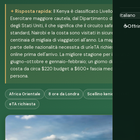
Risposta rapida:
Il Kenya è classificato Livello 2,
Esercitare maggiore cautela, dal Dipartimento di Stato
degli Stati Uniti, il che significa che il circuito safari
☕
Offri
standard, Nairobi e la costa sono visitati in sicurezza da
centinaia di migliaia di viaggiatori all'anno. La maggior
parte delle nazionalità necessita di un'eTA richiesta
online prima dell'arrivo. La migliore stagione per il safari è
giugno-ottobre e gennaio-febbraio; un giorno di safari
costa da circa $220 budget a $600+ fascia media a
persona.
Africa Orientale
8 ore da Londra
Scellino keniota (KES)
eTA richiesta