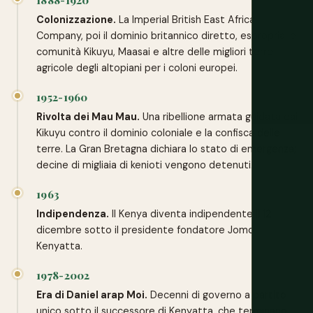
1888-1920
Colonizzazione.
La Imperial British East Africa
Company, poi il dominio britannico diretto, espropria le
comunità Kikuyu, Maasai e altre delle migliori terre
agricole degli altopiani per i coloni europei.
1952-1960
Rivolta dei Mau Mau.
Una ribellione armata guidata dai
Kikuyu contro il dominio coloniale e la confisca delle
terre. La Gran Bretagna dichiara lo stato di emergenza;
decine di migliaia di kenioti vengono detenuti.
1963
Indipendenza.
Il Kenya diventa indipendente il 12
dicembre sotto il presidente fondatore Jomo
Kenyatta.
1978-2002
Era di Daniel arap Moi.
Decenni di governo a partito
unico sotto il successore di Kenyatta, che terminano