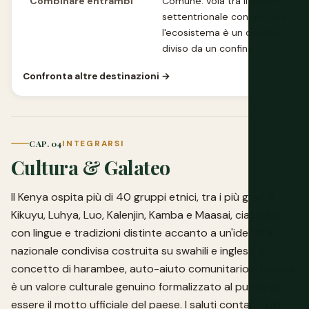
Combinare entrambi
Comune: vola tra il Mara e la Ta
settentrionale con un breve vol
l'ecosistema è un circuito cont
diviso da un confine
Confronta altre destinazioni →
CAP. 04
INTEGRARSI
Cultura & Galateo
Il Kenya ospita più di 40 gruppi etnici, tra i più grandi
Kikuyu, Luhya, Luo, Kalenjin, Kamba e Maasai, ciascuno
con lingue e tradizioni distinte accanto a un'identità
nazionale condivisa costruita su swahili e inglese. Il
concetto di harambee, auto-aiuto comunitario e unione,
è un valore culturale genuino formalizzato al punto da
essere il motto ufficiale del paese. I saluti contano più