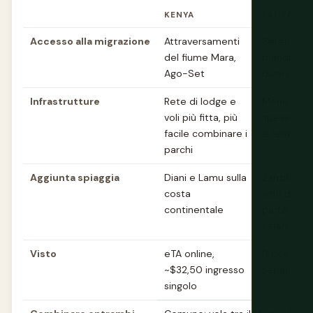
KENYA
TANZANIA
Accesso alla migrazione
Attraversamenti
Serengeti,
del fiume Mara,
mandrie, m
Ago-Set
diversi del
Infrastrutture
Rete di lodge e
Meno parc
voli più fitta, più
spesso più
facile combinare i
e remoti
parchi
Aggiunta spiaggia
Diani e Lamu sulla
Zanzibar, 
costa
volo dalla
continentale
parte dei c
safari
Visto
eTA online,
Processo d
~$32,50 ingresso
separato
singolo