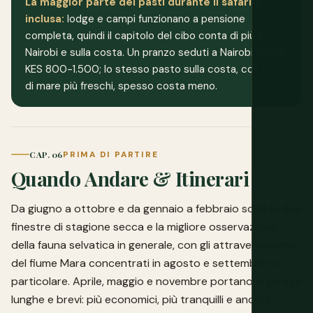
La maggior parte dei pasti durante il safari è
inclusa:
lodge e campi funzionano a pensione
completa, quindi il capitolo del cibo conta di più a
Nairobi e sulla costa. Un pranzo seduti a Nairobi costa
KES 800-1.500; lo stesso pasto sulla costa, con frutti
di mare più freschi, spesso costa meno.
CAP. 06
PRIMA DI PARTIRE
Quando Andare & Itinerari
Da giugno a ottobre e da gennaio a febbraio sono le due
finestre di stagione secca e la migliore osservazione
della fauna selvatica in generale, con gli attraversamenti
del fiume Mara concentrati in agosto e settembre in
particolare. Aprile, maggio e novembre portano le piogge
lunghe e brevi: più economici, più tranquilli e ancora