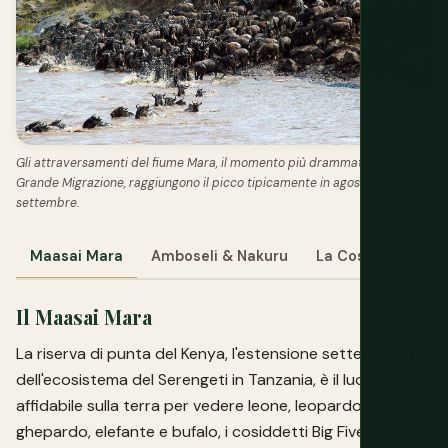
Gli attraversamenti del fiume Mara, il momento più drammatico della
Grande Migrazione, raggiungono il picco tipicamente in agosto e
settembre.
Maasai Mara
Amboseli & Nakuru
La Costa
Nairo
Il Maasai Mara
La riserva di punta del Kenya, l'estensione settentrionale
dell'ecosistema del Serengeti in Tanzania, è il luogo più
affidabile sulla terra per vedere leone, leopardo,
ghepardo, elefante e bufalo, i cosiddetti Big Five, in pochi