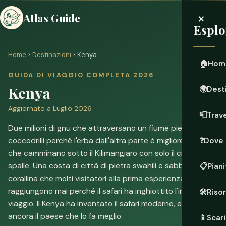
×
Atlas Guide
Esplo
Home
›
Destinazioni
› Kenya
🏠
Hom
GUIDA DI VIAGGIO COMPLETA 2026
Kenya
🌍
Dest
Aggiornato a Luglio 2026
📮
Trave
Due milioni di gnu che attraversano un fiume pieno di
coccodrilli perché l'erba dall'altra parte è migliore. Elefanti
❓
Dove 
che camminano sotto il Kilimangiaro con solo il cielo alle
spalle. Una costa di città di pietra swahili e sabbia bianca
📋
Piani
corallina che molti visitatori alla prima esperienza non
raggiungono mai perché il safari ha inghiottito l'intero
🛠️
Riso
viaggio. Il Kenya ha inventato il safari moderno, ed è
ancora il paese che lo fa meglio.
📱
Scari