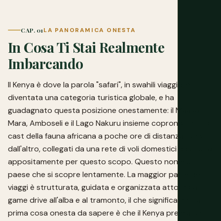
CAP. 01
LA PANORAMICA ONESTA
In Cosa Ti Stai Realmente
Imbarcando
Il Kenya è dove la parola "safari", in swahili viaggio, è
diventata una categoria turistica globale, e ha
guadagnato questa posizione onestamente: il Maasai
Mara, Amboseli e il Lago Nakuru insieme coprono l'intero
cast della fauna africana a poche ore di distanza l'uno
dall'altro, collegati da una rete di voli domestici costruita
appositamente per questo scopo. Questo non è un
paese che si scopre lentamente. La maggior parte dei
viaggi è strutturata, guidata e organizzata attorno a
game drive all'alba e al tramonto, il che significa che la
prima cosa onesta da sapere è che il Kenya premia un