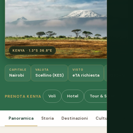
KENYA · 1.3°S 36.8°E
CAPITALE
VALUTA
VISTO
BUDGET SAFA
Nairobi
Scellino (KES)
eTA richiesta
$220+/gior
Voli
Hotel
Tour & Safari
No
PRENOTA KENYA
Panoramica
Storia
Destinazioni
Cultura
Cibo