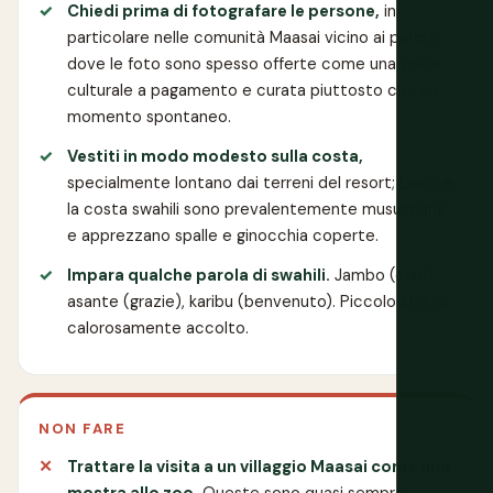
Chiedi prima di fotografare le persone,
in
particolare nelle comunità Maasai vicino ai parchi,
dove le foto sono spesso offerte come una visita
culturale a pagamento e curata piuttosto che un
momento spontaneo.
Vestiti in modo modesto sulla costa,
specialmente lontano dai terreni del resort; Lamu e
la costa swahili sono prevalentemente musulmane
e apprezzano spalle e ginocchia coperte.
Impara qualche parola di swahili.
Jambo (ciao),
asante (grazie), karibu (benvenuto). Piccolo sforzo,
calorosamente accolto.
NON FARE
Trattare la visita a un villaggio Maasai come una
mostra allo zoo.
Queste sono quasi sempre