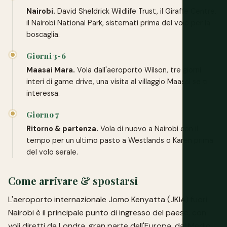
Nairobi.
David Sheldrick Wildlife Trust, il Giraffe Centre,
il Nairobi National Park, sistemati prima del volo per la
boscaglia.
Giorni 3-6
Maasai Mara.
Vola dall'aeroporto Wilson, tre giorni
interi di game drive, una visita al villaggio Maasai se ti
interessa.
Giorno 7
Ritorno & partenza.
Vola di nuovo a Nairobi con il
tempo per un ultimo pasto a Westlands o Karen prima
del volo serale.
Come arrivare & spostarsi
L'aeroporto internazionale Jomo Kenyatta (JKIA) fuori
Nairobi è il principale punto di ingresso del paese, con
voli diretti da Londra, gran parte dell'Europa, dal Medio