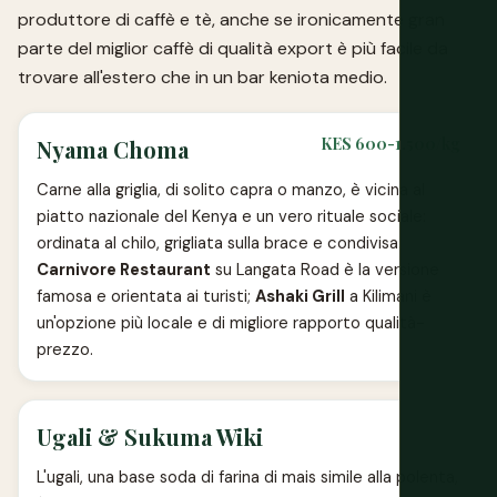
produttore di caffè e tè, anche se ironicamente gran
parte del miglior caffè di qualità export è più facile da
trovare all'estero che in un bar keniota medio.
KES 600-1.500/kg
Nyama Choma
Carne alla griglia, di solito capra o manzo, è vicina al
piatto nazionale del Kenya e un vero rituale sociale:
ordinata al chilo, grigliata sulla brace e condivisa.
Carnivore Restaurant
su Langata Road è la versione
famosa e orientata ai turisti;
Ashaki Grill
a Kilimani è
un'opzione più locale e di migliore rapporto qualità-
prezzo.
Ugali & Sukuma Wiki
L'ugali, una base soda di farina di mais simile alla polenta,