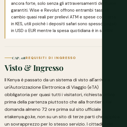
ancora forte, solo senza gli attraversamenti del fiume
garantiti.
Wise
e
Revolut
offrono entrambi tassi di
cambio quasi reali per prelievi ATM e spese con carta
in KES, utili poiché i depositi safari sono spesso pagati
in USD o EUR mentre la spesa quotidiana è in scellini.
CAP. 08
REQUISITI DI INGRESSO
Visto & Ingresso
Il Kenya è passato da un sistema di visto all'arrivo a
un'Autorizzazione Elettronica di Viaggio (eTA)
obbligatoria per quasi tutti i visitatori, richiesta online
prima della partenza piuttosto che alla frontiera. Fai
domanda almeno 72 ore prima sul sito ufficiale
etakenya.go.ke
, non su un sito di terze parti che applica
un sovrapprezzo per lo stesso servizio. I cittadini del