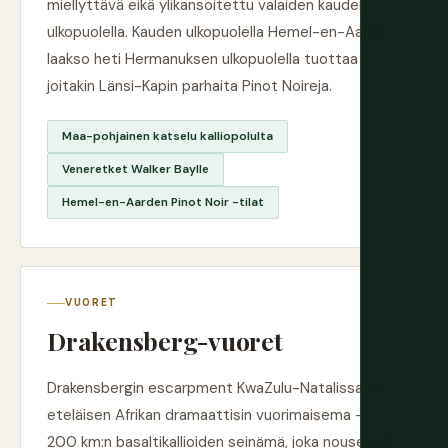
miellyttävä eikä ylikansoitettu valaiden kauden
ulkopuolella. Kauden ulkopuolella Hemel-en-Aarde -
laakso heti Hermanuksen ulkopuolella tuottaa
joitakin Länsi-Kapin parhaita Pinot Noireja.
Maa-pohjainen katselu kalliopolulta
Veneretket Walker Baylle
Hemel-en-Aarden Pinot Noir -tilat
VUORET
Drakensberg-vuoret
Drakensbergin escarpment KwaZulu-Natalissa on
eteläisen Afrikan dramaattisin vuorimaisema —
200 km:n basaltikallioiden seinämä, joka nousee yli