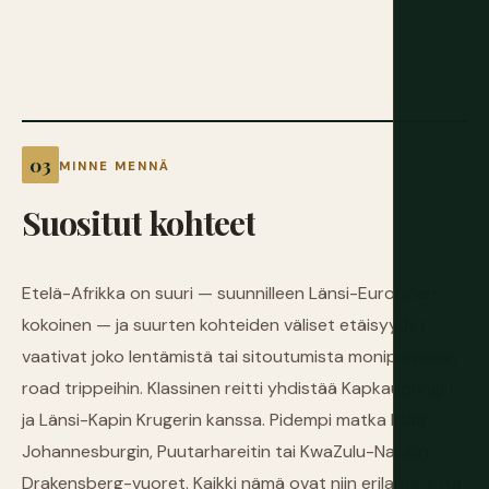
MINNE MENNÄ
Suositut
kohteet
Etelä-Afrikka on suuri — suunnilleen Länsi-Euroopan
kokoinen — ja suurten kohteiden väliset etäisyydet
vaativat joko lentämistä tai sitoutumista monipäiväisiin
road trippeihin. Klassinen reitti yhdistää Kapkaupungin
ja Länsi-Kapin Krugerin kanssa. Pidempi matka lisää
Johannesburgin, Puutarhareitin tai KwaZulu-Natalin
Drakensberg-vuoret. Kaikki nämä ovat niin erilaisia, että