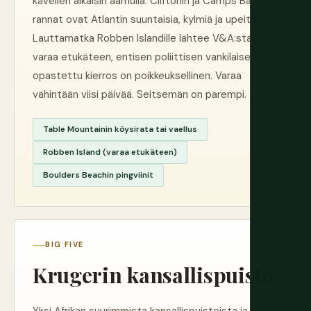
kävellen aikaisin aamulla. Cliftonin ja Camps Bayn
rannat ovat Atlantin suuntaisia, kylmiä ja upeita.
Lauttamatka Robben Islandille lähtee V&A:sta —
varaa etukäteen, entisen poliittisen vankilaisen
opastettu kierros on poikkeuksellinen. Varaa
vähintään viisi päivää. Seitsemän on parempi.
Table Mountainin köysirata tai vaellus
Robben Island (varaa etukäteen)
Boulders Beachin pingviinit
BIG FIVE
Krugerin kansallispuisto