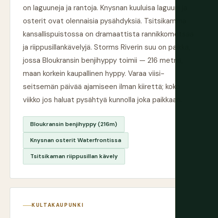
on laguuneja ja rantoja. Knysnan kuuluisa laguuni ja
osterit ovat olennaisia pysähdyksiä. Tsitsikamma
kansallispuistossa on dramaattista rannikkometsää
ja riippusillankävelyjä. Storms Riverin suu on paikka,
jossa Bloukransin benjihyppy toimii — 216 metriä,
maan korkein kaupallinen hyppy. Varaa viisi-
seitsemän päivää ajamiseen ilman kiirettä; koko
viikko jos haluat pysähtyä kunnolla joka paikkaan.
Bloukransin benjihyppy (216m)
Knysnan osterit Waterfrontissa
Tsitsikaman riippusillan kävely
KULTAKAUPUNKI