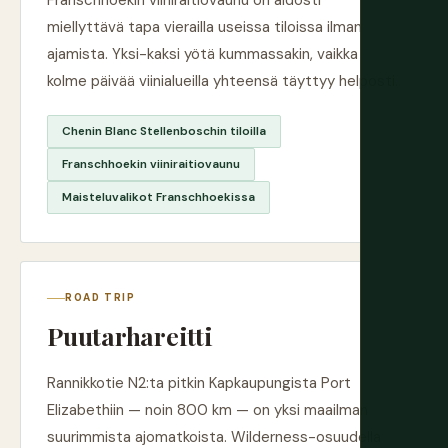
Franschhoekin viiniraitiovaunu on aidosti
miellyttävä tapa vierailla useissa tiloissa ilman
ajamista. Yksi-kaksi yötä kummassakin, vaikka
kolme päivää viinialueilla yhteensä täyttyy helposti.
Chenin Blanc Stellenboschin tiloilla
Franschhoekin viiniraitiovaunu
Maisteluvalikot Franschhoekissa
ROAD TRIP
Puutarhareitti
Rannikkotie N2:ta pitkin Kapkaupungista Port
Elizabethiin — noin 800 km — on yksi maailman
suurimmista ajomatkoista. Wilderness-osuudella