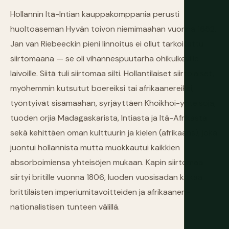
Hollannin Itä-Intian kauppakomppania perusti
huoltoaseman Hyvän toivon niemimaahan vuonna 1652.
Jan van Riebeeckin pieni linnoitus ei ollut tarkoitettu
siirtomaana — se oli vihannespuutarha ohikulkeville
laivoille. Siitä tuli siirtomaa silti. Hollantilaiset siirtolaiset,
myöhemmin kutsutut boereiksi tai afrikaanereiksi,
työntyivät sisämaahan, syrjäyttäen Khoikhoi-yhteisöjä,
tuoden orjia Madagaskarista, Intiasta ja Itä-Afrikasta
sekä kehittäen oman kulttuurin ja kielen (afrikaans), joka
juontui hollannista mutta muokkautui kaikkien
absorboimiensa yhteisöjen mukaan. Kapin siirtomaa
siirtyi britille vuonna 1806, luoden vuosisadan kitkaa
brittiläisten imperiumitavoitteiden ja afrikaaneri-
nationalistisen tunteen välillä.