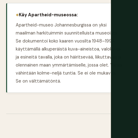
Käy Apartheid-museossa:
Apartheid-museo Johannesburgissa on yksi
maailman harkituimmin suunnitelluista museoista.
Se dokumentoi koko kaaren vuosilta 1948–1994
käyttämällä alkuperäistä kuva-aineistoa, valokuvia
ja esineitä tavalla, joka on häiritsevää, liikuttavaa ja
olennainen maan ymmärtämiselle, jossa olet. Varaa
vähintään kolme-neljä tuntia. Se ei ole mukavaa.
Se on välttämätöntä.