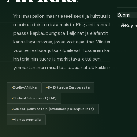
Yksi maapallon maantieteellisesti ja kulttuurisesti
monimuotoisimmista maista. Pingviinit rannalla tunnin
☕
Buy 
päässä Kapkaupungista. Leijonat ja elefantit
kansallispuistossa, jossa voit ajaa itse. Viinitarhat
vuorten välissä, jotka kilpailevat Toscanan kanssa. Ja
historia niin tuore ja merkittävä, että sen
ymmärtäminen muuttaa tapaa nähdä kaikki muu.
Etelä-Afrikka
11–13 tuntia Euroopasta
Etelä-Afrikan rand (ZAR)
Kaudet päinvastoin (eteläinen pallonpuolisto)
Aja vasemmalla