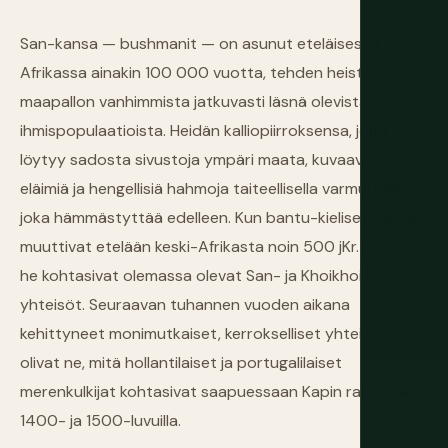
San-kansa — bushmanit — on asunut eteläisessä
Afrikassa ainakin 100 000 vuotta, tehden heistä yhden
maapallon vanhimmista jatkuvasti läsnä olevista
ihmispopulaatioista. Heidän kalliopiirroksensa, joita
löytyy sadosta sivustoja ympäri maata, kuvaavat
eläimiä ja hengellisiä hahmoja taiteellisella varmuudella,
joka hämmästyttää edelleen. Kun bantu-kieliset kansat
muuttivat etelään keski-Afrikasta noin 500 jKr. alkaen,
he kohtasivat olemassa olevat San- ja Khoikhoi-
yhteisöt. Seuraavan tuhannen vuoden aikana
kehittyneet monimutkaiset, kerrokselliset yhteiskunnat
olivat ne, mitä hollantilaiset ja portugalilaiset
merenkulkijat kohtasivat saapuessaan Kapin rannikolle
1400- ja 1500-luvuilla.