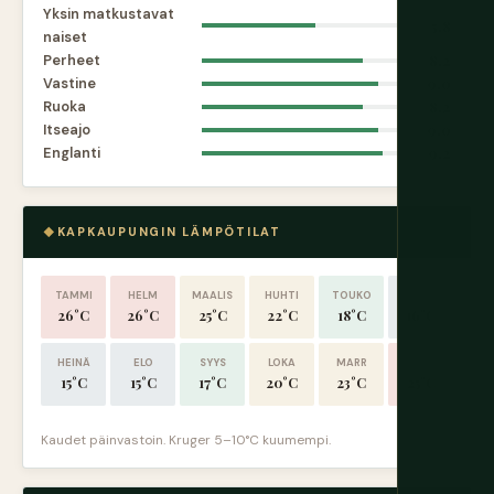
Yksin matkustavat
5.8
naiset
Perheet
8.2
Vastine
9.0
Ruoka
8.2
Itseajo
9.0
Englanti
9.2
KAPKAUPUNGIN LÄMPÖTILAT
TAMMI
HELM
MAALIS
HUHTI
TOUKO
KESÄ
26°C
26°C
25°C
22°C
18°C
16°C
HEINÄ
ELO
SYYS
LOKA
MARR
JOULU
15°C
15°C
17°C
20°C
23°C
25°C
Kaudet päinvastoin. Kruger 5–10°C kuumempi.