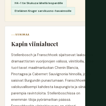
H4-1 tie Skukuza lähellä leopardille
Eteläinen Kruger sarvikuono-havainnoille
VIINIMAA
Kapin viinialueet
Stellenbosch ja Franschhoek sijaitsevat laaksoissa
dramaattisten vuorijonojen välissä, viinitiloilla, jotka
tuottavat maailmanluokan Chenin Blancia,
Pinotagea ja Cabernet Sauvignonia hinnoilla, jotka
saisivat Burgundin punastumaan. Franschhoek on
valokuvallisempi kahdesta kaupungista ja siinä on
parempia ravintoloita. Stellenboschissa on
enemmän tiloja pyörämatkan päässä.