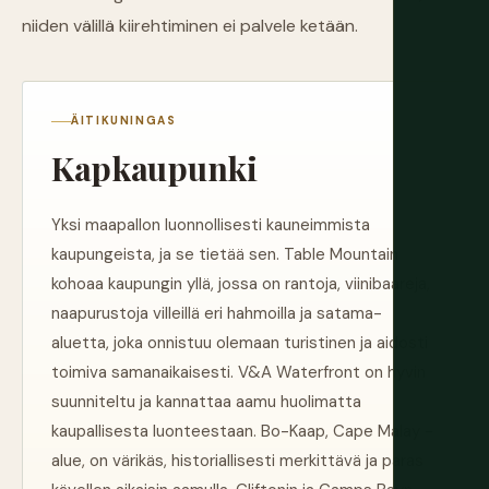
niiden välillä kiirehtiminen ei palvele ketään.
ÄITIKUNINGAS
Kapkaupunki
Yksi maapallon luonnollisesti kauneimmista
kaupungeista, ja se tietää sen. Table Mountain
kohoaa kaupungin yllä, jossa on rantoja, viinibaareja,
naapurustoja villeillä eri hahmoilla ja satama-
aluetta, joka onnistuu olemaan turistinen ja aidosti
toimiva samanaikaisesti. V&A Waterfront on hyvin
suunniteltu ja kannattaa aamu huolimatta
kaupallisesta luonteestaan. Bo-Kaap, Cape Malay -
alue, on värikäs, historiallisesti merkittävä ja paras