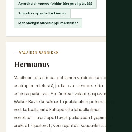
Apartheid-museo (vähintään puoli päivää)
Soweton opastettu kierros
Mabonengin viikonloppumarkkinat
VALAIDEN RANNIKKO
Hermanus
Maailman paras maa-pohjainen valaiden katselu
useimpien mielestä, jotka ovat tehneet sitä
useissa paikoissa. Eteläoikeat valaat saapuvat
Walker Baylle kesäkuusta joulukuuhun poikimaan, ja
voit katsella niitä kalliopolulta lahdella ilman
venettä — äidit opettavat poikasiaan hyppimään,
urokset kilpailevat, vesi räjähtää. Kaupunki itse on