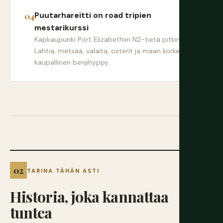
Puutarhareitti on road tripien
mestarikurssi
Kapkaupunki Port Elizabethiin N2-tietä pitkin.
Lahtia, metsää, valaita, osterit ja maan korkein
kaupallinen benjihyppy.
TARINA TÄHÄN ASTI
Historia,
joka
kannattaa
tuntea