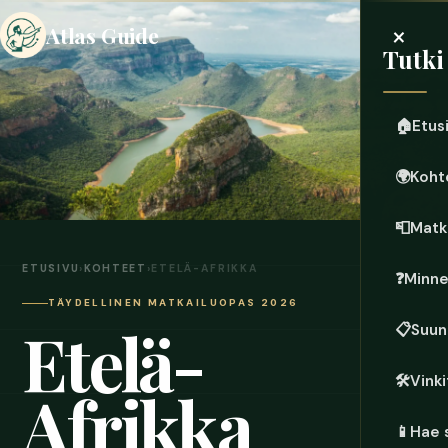
×
Atlas Guide
Tutki
🏠
Etus
🌍
Koht
📮
Matk
ETUSIVU
›
KOHTEET
›
ETELÄ-AFRIKKA
❓
Minn
TÄYDELLINEN MATKAILUOPAS 2026
Etelä-
📋
Suun
🛠️
Vinki
Afrikka
📱
Hae 