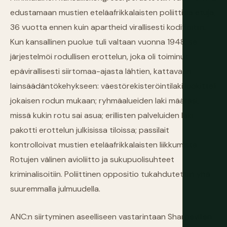
edustamaan mustien eteläafrikkalaisten poliittisia etuja,
36 vuotta ennen kuin apartheid virallisesti kodifioitiin.
Kun kansallinen puolue tuli valtaan vuonna 1948, se
järjestelmöi rodullisen erottelun, joka oli toiminut
epävirallisesti siirtomaa-ajasta lähtien, kattavaan
lainsäädäntökehykseen: väestörekisteröintilaki luokitteli
jokaisen rodun mukaan; ryhmäalueiden laki määräsi,
missä kukin rotu sai asua; erillisten palveluiden laki
pakotti erottelun julkisissa tiloissa; passilait
kontrolloivat mustien eteläafrikkalaisten liikkumista.
Rotujen välinen avioliitto ja sukupuolisuhteet
kriminalisoitiin. Poliittinen oppositio tukahdutettiin yhä
suuremmalla julmuudella.
ANC:n siirtyminen aseelliseen vastarintaan Sharpevillen