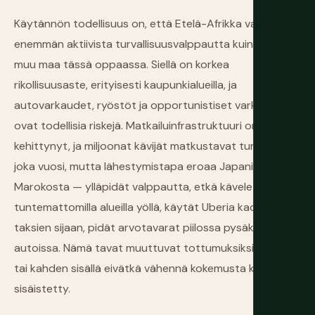
Käytännön todellisuus on, että Etelä-Afrikka vaatii
enemmän aktiivista turvallisuusvalppautta kuin mikään
muu maa tässä oppaassa. Siellä on korkea
rikollisuusaste, erityisesti kaupunkialueilla, ja
autovarkaudet, ryöstöt ja opportunistiset varkaudet
ovat todellisia riskejä. Matkailuinfrastruktuuri on hyvin
kehittynyt, ja miljoonat kävijät matkustavat turvallisesti
joka vuosi, mutta lähestymistapa eroaa Japanista tai
Marokosta — ylläpidät valppautta, etkä kävele yksin
tuntemattomilla alueilla yöllä, käytät Uberia kadun
taksien sijaan, pidät arvotavarat piilossa pysäköidyissä
autoissa. Nämä tavat muuttuvat tottumuksiksi päivän
tai kahden sisällä eivätkä vähennä kokemusta kun ne on
sisäistetty.