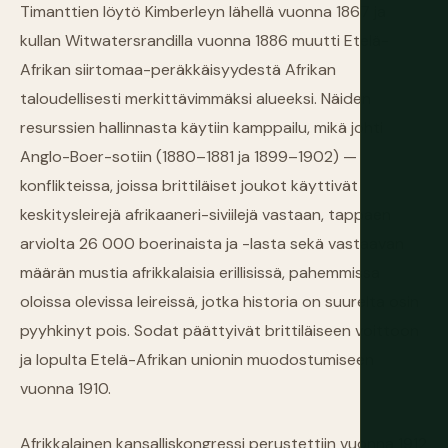
Timanttien löytö Kimberleyn lähellä vuonna 1867 ja
kullan Witwatersrandilla vuonna 1886 muutti Etelä-
Afrikan siirtomaa-peräkkäisyydestä Afrikan
taloudellisesti merkittävimmäksi alueeksi. Näiden
resurssien hallinnasta käytiin kamppailu, mikä johti
Anglo-Boer-sotiin (1880–1881 ja 1899–1902) —
konflikteissa, joissa brittiläiset joukot käyttivät
keskitysleirejä afrikaaneri-siviilejä vastaan, tappaen
arviolta 26 000 boerinaista ja -lasta sekä vastaavan
määrän mustia afrikkalaisia erillisissä, pahemmissa
oloissa olevissa leireissä, jotka historia on suurelta osin
pyyhkinyt pois. Sodat päättyivät brittiläiseen voittoon
ja lopulta Etelä-Afrikan unionin muodostumiseen
vuonna 1910.
Afrikkalainen kansalliskongressi perustettiin vuonna 1912