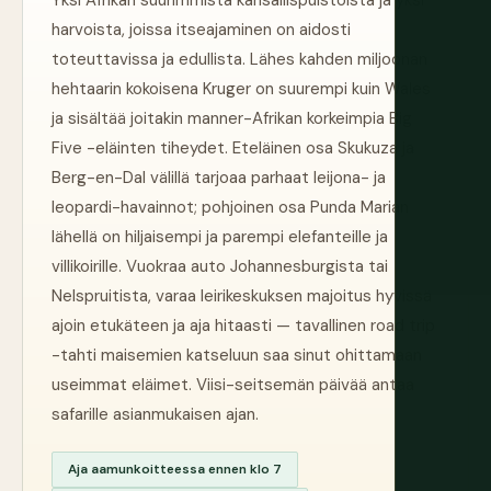
Yksi Afrikan suurimmista kansallispuistoista ja yksi
harvoista, joissa itseajaminen on aidosti
toteuttavissa ja edullista. Lähes kahden miljoonan
hehtaarin kokoisena Kruger on suurempi kuin Wales
ja sisältää joitakin manner-Afrikan korkeimpia Big
Five -eläinten tiheydet. Eteläinen osa Skukuza ja
Berg-en-Dal välillä tarjoaa parhaat leijona- ja
leopardi-havainnot; pohjoinen osa Punda Marian
lähellä on hiljaisempi ja parempi elefanteille ja
villikoirille. Vuokraa auto Johannesburgista tai
Nelspruitista, varaa leirikeskuksen majoitus hyvissä
ajoin etukäteen ja aja hitaasti — tavallinen road trip
-tahti maisemien katseluun saa sinut ohittamaan
useimmat eläimet. Viisi-seitsemän päivää antaa
safarille asianmukaisen ajan.
Aja aamunkoitteessa ennen klo 7