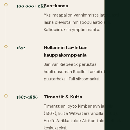
San-kansa
100 000+ eKr.
Yksi maapallon vanhimmista jatkuvasti
läsnä olevista ihmispopulaatioista.
Kalliopiirroksia ympäri maata.
Hollannin Itä-Intian
1652
kauppakomppania
Jan van Riebeeck perustaa
huoltoaseman Kapille. Tarkoitettu
puutarhaksi. Tuli siirtomaaksi.
Timantit & Kulta
1867–1886
Timanttien löytö Kimberleyn lähellä
(1867), kulta Witwatersrandilla (1886).
Etelä-Afrikka tulee Afrikan taloudelliseksi
keskukseksi.