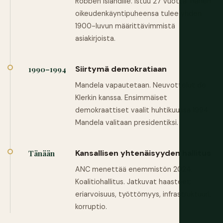
Robben Islandille. Istuu 27 vuotta. Hänen
oikeudenkäyntipuheensa tulee yhden
1900-luvun määrittävimmistä
asiakirjoista.
Siirtymä demokratiaan
1990–1994
Mandela vapautetaan. Neuvottelut de
Klerkin kanssa. Ensimmäiset
demokraattiset vaalit huhtikuussa 1994.
Mandela valitaan presidentiksi.
Kansallisen yhtenäisyyden hallitus
Tänään
ANC menettää enemmistön 2024.
Koalitiohallitus. Jatkuvat haasteet:
eriarvoisuus, työttömyys, infrastruktuuri,
korruptio.