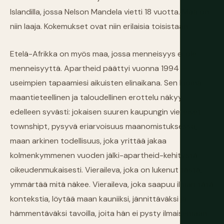
Islandilla, jossa Nelson Mandela vietti 18 vuotta. Maa on
niin laaja. Kokemukset ovat niin erilaisia toisistaan.
Etelä-Afrikka on myös maa, jossa menneisyys ei ole
menneisyyttä. Apartheid päättyi vuonna 1994 —
useimpien tapaamiesi aikuisten elinaikana. Sen luoma
maantieteellinen ja taloudellinen erottelu näkyy
edelleen syvästi: jokaisen suuren kaupungin viereiset
townshipt, pysyvä eriarvoisuus maanomistuksessa,
maan arkinen todellisuus, joka yrittää jakaa
kolmenkymmenen vuoden jälki-apartheid-kehitystä
oikeudenmukaisesti. Vieraileva, joka on lukenut tästä,
ymmärtää mitä näkee. Vieraileva, joka saapuu ilman tätä
kontekstia, löytää maan kauniiksi, jännittäväksi ja
hämmentäväksi tavoilla, joita hän ei pysty ilmaisemaan.