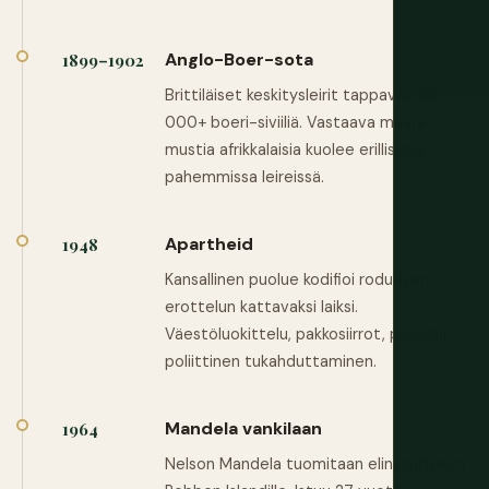
Anglo-Boer-sota
1899–1902
Brittiläiset keskitysleirit tappavat 26
000+ boeri-siviiliä. Vastaava määrä
mustia afrikkalaisia kuolee erillisissä,
pahemmissa leireissä.
Apartheid
1948
Kansallinen puolue kodifioi rodullisen
erottelun kattavaksi laiksi.
Väestöluokittelu, pakkosiirrot, passilait,
poliittinen tukahduttaminen.
Mandela vankilaan
1964
Nelson Mandela tuomitaan elinkautiseen