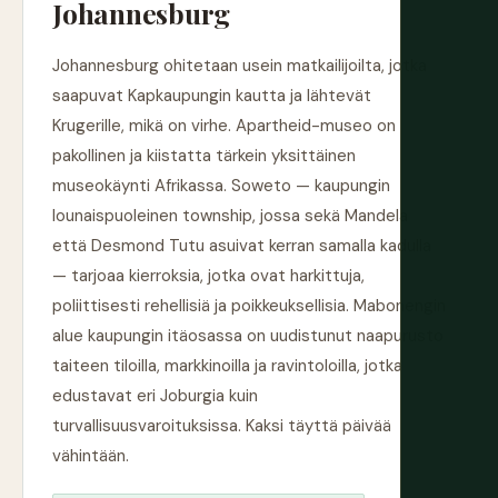
Johannesburg
Johannesburg ohitetaan usein matkailijoilta, jotka
saapuvat Kapkaupungin kautta ja lähtevät
Krugerille, mikä on virhe. Apartheid-museo on
pakollinen ja kiistatta tärkein yksittäinen
museokäynti Afrikassa. Soweto — kaupungin
lounaispuoleinen township, jossa sekä Mandela
että Desmond Tutu asuivat kerran samalla kadulla
— tarjoaa kierroksia, jotka ovat harkittuja,
poliittisesti rehellisiä ja poikkeuksellisia. Mabonengin
alue kaupungin itäosassa on uudistunut naapurusto
taiteen tiloilla, markkinoilla ja ravintoloilla, jotka
edustavat eri Joburgia kuin
turvallisuusvaroituksissa. Kaksi täyttä päivää
vähintään.