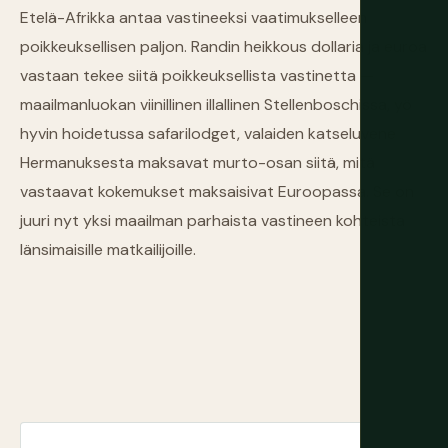
Etelä-Afrikka antaa vastineeksi vaatimukselleen
poikkeuksellisen paljon. Randin heikkous dollaria ja euroa
vastaan tekee siitä poikkeuksellista vastinetta —
maailmanluokan viinillinen illallinen Stellenboschissa, yö
hyvin hoidetussa safarilodget, valaiden katseluvene
Hermanuksesta maksavat murto-osan siitä, mitä
vastaavat kokemukset maksaisivat Euroopassa. Se on
juuri nyt yksi maailman parhaista vastineen kohteista
länsimaisille matkailijoille.