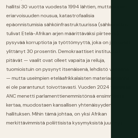
hallitsi 30 vuotta vuodesta 1994 lähtien, mutta superi
eriarvoisuuden nousua, katastrofaalisia
epäonnistumisia sähköinfrastruktuurissa (sähkökatkot
tulivat Etelä-Afrikan arjen määrittäväksi piirteeksi),
pysyvää korruptiota ja työttömyyttä, joka on jatkuvasti
ylittänyt 30 prosentin. Demokraattiset instituutiot
pitävät — vaalit ovat olleet vapaita ja reiluja,
tuomioistuin on pysynyt itsenäisenä, lehdistö vapaana
— mutta useimpien eteläafrikkalaisten materiaalitilanne
ei ole parantunut toivottavasti. Vuoden 2024 vaaleissa
ANC menetti parlamenttienemmistönsä ensimmäistä
kertaa, muodostaen kansallisen yhtenäisyyden
hallituksen. Mihin tämä johtaa, on yksi Afrikan
merkittävimmistä poliittisista kysymyksistä juuri nyt.