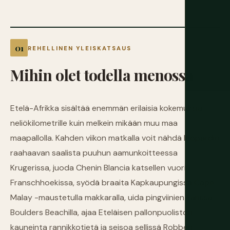
REHELLINEN YLEISKATSAUS
Mihin
olet
todella
menossa
Etelä-Afrikka sisältää enemmän erilaisia kokemuksia
neliökilometrille kuin melkein mikään muu maa
maapallolla. Kahden viikon matkalla voit nähdä leopardin
raahaavan saalista puuhun aamunkoitteessa
Krugerissa, juoda Chenin Blancia katsellen vuoria
Franschhoekissa, syödä braaita Kapkaupungissa Cape
Malay -maustetulla makkaralla, uida pingviinien kanssa
Boulders Beachilla, ajaa Eteläisen pallonpuoliston
kauneinta rannikkotietä ja seisoa sellissä Robben