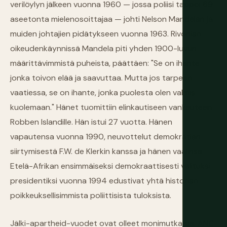
verilöylyn jälkeen vuonna 1960 — jossa poliisi tappoi 69
aseetonta mielenosoittajaa — johti Nelson Mandelan ja
muiden johtajien pidätykseen vuonna 1963. Rivonian
oikeudenkäynnissä Mandela piti yhden 1900-luvun
määrittävimmistä puheista, päättäen: "Se on ihante,
jonka toivon elää ja saavuttaa. Mutta jos tarpeen
vaatiessa, se on ihante, jonka puolesta olen valmis
kuolemaan." Hänet tuomittiin elinkautiseen vankeuteen
Robben Islandille. Hän istui 27 vuotta. Hänen
vapautensa vuonna 1990, neuvottelut demokratian
siirtymisestä F.W. de Klerkin kanssa ja hänen vaalinsa
Etelä-Afrikan ensimmäiseksi demokraattisesti valituksi
presidentiksi vuonna 1994 edustivat yhtä historian
poikkeuksellisimmista poliittisista tuloksista.
Jälki-apartheid-vuodet ovat olleet monimutkaisia. ANC