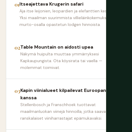
Itseajettava Krugerin safari
Aja itse leijonien, leopardien ja elefanttien keskellä.
Yksi maailman suurimmista villieläinkokemuksista
murto-osalla opastetun lodgen hinnoista.
Table Mountain on aidosti upea
Näkymä huipulta muuttaa ymmärryksesi
Kapkaupungista. Ota köysirata tai vaella —
molemmat toimivat.
Kapin viinialueet kilpailevat Euroopan
kanssa
Stellenbosch ja Franschhoek tuottavat
maailmanluokan viinejä hinnoilla, jotka saavat
ranskalaiset viiniharrastajat epämukavaksi.