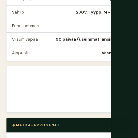
Sähkö
230V, Tyyppi M -pistoke
Puhelinnumero
+27
Viisumivapaa
90 päivää (useimmat länsimaiset)
Ajopuoli
Vasemmalla
MATKA-ARVOSANAT