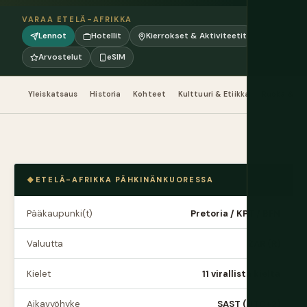
VARAA ETELÄ-AFRIKKA
Lennot
Hotellit
Kierrokset & Aktiviteetit
Arvostelut
eSIM
Yleiskatsaus
Historia
Kohteet
Kulttuuri & Etiikka
Ruoka & J
ETELÄ-AFRIKKA PÄHKINÄNKUORESSA
Pääkaupunki(t)
Pretoria / KPT / BFN
Valuutta
ZAR (R)
Kielet
11 virallista kieltä
Aikavyöhyke
SAST (UTC+2)