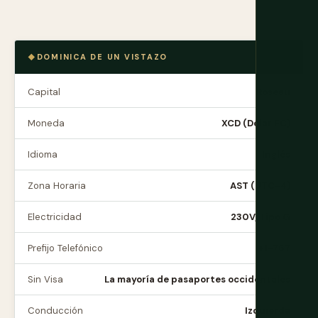
DOMINICA DE UN VISTAZO
Capital
Roseau
Moneda
XCD (Dólar EC)
Idioma
Inglés
Zona Horaria
AST (UTC-4)
Electricidad
230V, Tipo G
Prefijo Telefónico
+1-767
Sin Visa
La mayoría de pasaportes occidentales
Conducción
Izquierda