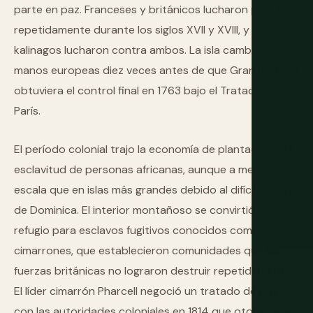
parte en paz. Franceses y británicos lucharon por ella
repetidamente durante los siglos XVII y XVIII, y los
kalinagos lucharon contra ambos. La isla cambió de
manos europeas diez veces antes de que Gran Bretaña
obtuviera el control final en 1763 bajo el Tratado de
París.
El período colonial trajo la economía de plantación y la
esclavitud de personas africanas, aunque a menor
escala que en islas más grandes debido al difícil terreno
de Dominica. El interior montañoso se convirtió en
refugio para esclavos fugitivos conocidos como
cimarrones, que establecieron comunidades que las
fuerzas británicas no lograron destruir repetidamente.
El líder cimarrón Pharcell negoció un tratado de paz
con las autoridades coloniales en 1814 que otorgó a la