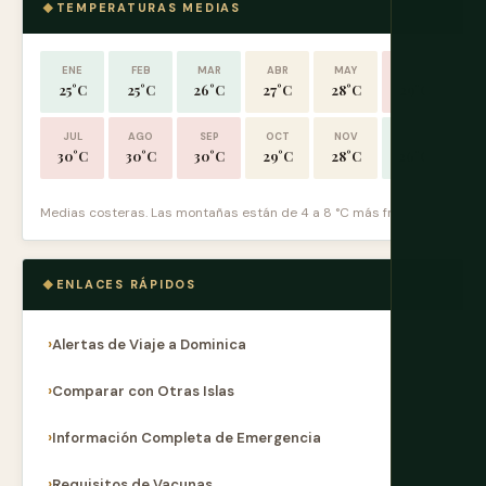
TEMPERATURAS MEDIAS
ENE
FEB
MAR
ABR
MAY
JUN
25°C
25°C
26°C
27°C
28°C
29°C
JUL
AGO
SEP
OCT
NOV
DIC
30°C
30°C
30°C
29°C
28°C
26°C
Medias costeras. Las montañas están de 4 a 8 °C más frías.
ENLACES RÁPIDOS
Alertas de Viaje a Dominica
Comparar con Otras Islas
Información Completa de Emergencia
Requisitos de Vacunas