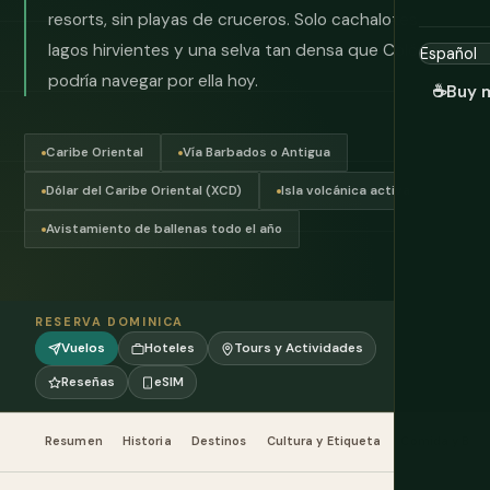
resorts, sin playas de cruceros. Solo cachalotes,
lagos hirvientes y una selva tan densa que Colón aún
podría navegar por ella hoy.
☕
Buy 
Caribe Oriental
Vía Barbados o Antigua
Dólar del Caribe Oriental (XCD)
Isla volcánica activa
Avistamiento de ballenas todo el año
RESERVA DOMINICA
Vuelos
Hoteles
Tours y Actividades
Reseñas
eSIM
Resumen
Historia
Destinos
Cultura y Etiqueta
Comida y Beb