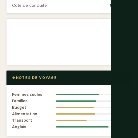
Côté de conduite
Gauche
NOTES DE VOYAGE
Femmes seules
7.8
Familles
7.2
Budget
6.8
Alimentation
7.0
Transport
5.5
Anglais
9.5