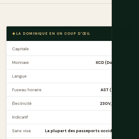
LA DOMINIQUE EN UN COUP D'ŒIL
Capitale
Roseau
Monnaie
XCD (Dollar EC)
Langue
Anglais
Fuseau horaire
AST (UTC-4)
Électricité
230V, Type G
Indicatif
+1-767
Sans visa
La plupart des passeports occidentaux