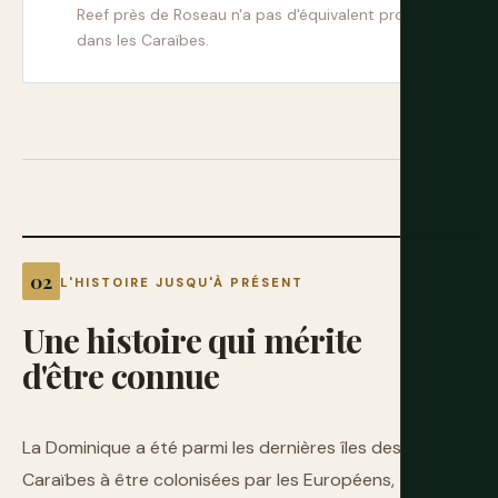
Reef près de Roseau n'a pas d'équivalent proche
dans les Caraïbes.
L'HISTOIRE JUSQU'À PRÉSENT
Une
histoire
qui
mérite
d'être
connue
La Dominique a été parmi les dernières îles des
Caraïbes à être colonisées par les Européens,