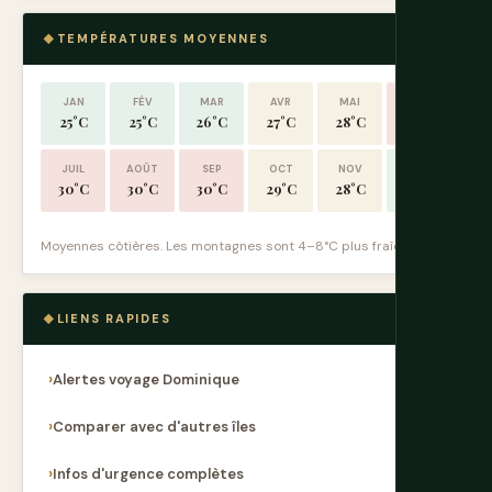
TEMPÉRATURES MOYENNES
JAN
FÉV
MAR
AVR
MAI
JUIN
25°C
25°C
26°C
27°C
28°C
29°C
JUIL
AOÛT
SEP
OCT
NOV
DÉC
30°C
30°C
30°C
29°C
28°C
26°C
Moyennes côtières. Les montagnes sont 4–8°C plus fraîches.
LIENS RAPIDES
Alertes voyage Dominique
Comparer avec d'autres îles
Infos d'urgence complètes