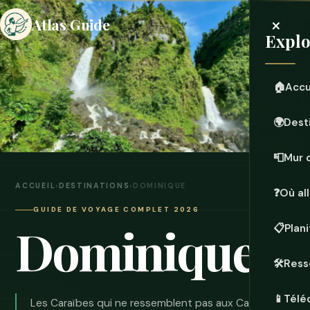
×
Atlas Guide
Explo
🏠
Accu
🌍
Dest
📮
Mur 
ACCUEIL
›
DESTINATIONS
›
DOMINIQUE
❓
Où all
GUIDE DE VOYAGE COMPLET 2026
Dominique
📋
Plan
🛠️
Ress
📱
Télé
Les Caraïbes qui ne ressemblent pas aux Caraïbes.