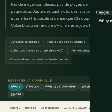
Pas de méga-complexes, pas de plages de
paquebots. Juste des cachalots, des lacs bouillants
et une forêt tropicale si dense que Christophe
☕
Buy 
Colomb pourrait encore s'y orienter aujourd'hui.
Caraïbes orientales
Via la Barbade ou Antigua
Dollar des Caraïbes orientales (XCD)
Île volcanique active
Observation des baleines toute l'année
RÉSERVER LA DOMINIQUE
Vols
Hôtels
Visites & Activités
Avis
eSIM
Aperçu
Histoire
Destinations
Culture & Savoir-vivre
Nourritu