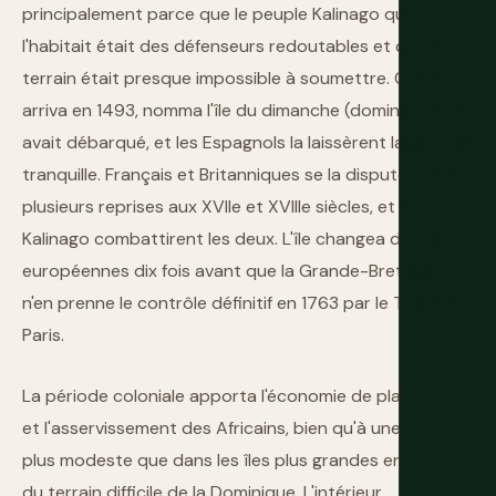
principalement parce que le peuple Kalinago qui
l'habitait était des défenseurs redoutables et que le
terrain était presque impossible à soumettre. Colomb
arriva en 1493, nomma l'île du dimanche (domingo) où il
avait débarqué, et les Espagnols la laissèrent largement
tranquille. Français et Britanniques se la disputèrent à
plusieurs reprises aux XVIIe et XVIIIe siècles, et les
Kalinago combattirent les deux. L'île changea de mains
européennes dix fois avant que la Grande-Bretagne
n'en prenne le contrôle définitif en 1763 par le Traité de
Paris.
La période coloniale apporta l'économie de plantation
et l'asservissement des Africains, bien qu'à une échelle
plus modeste que dans les îles plus grandes en raison
du terrain difficile de la Dominique. L'intérieur