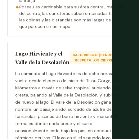
la franja
Roseau es caminable para su área central; más allá
del centro, las carreteras suben empinadas hacia
las colinas y las distancias son más largas de lo
que parecen en un mapa
Lago Hirviente y el
BAJO RIESGO (SENDERO)
· RESPETA LOS CIERRES
Valle de la Desolación
La caminata al Lago Hirviente es de ocho horas ida y
vuelta desde el punto de inicio de Titou Gorge, 13
kilómetros a través de selva tropical, subiendo una
cresta, bajando al Valle de la Desolación, y subiendo
de nuevo al lago. El Valle de la Desolación gana su
nombre: un paisaje árido, surcado de azufre de
fumarolas, piscinas de barro hirviente y manantiales
termales donde nada crece y el suelo
ocasionalmente cede bajo los pies en conductos
térmicos ocultos. El lago en sí, el segundo lago