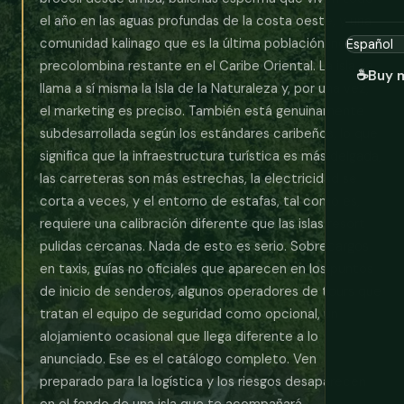
el año en las aguas profundas de la costa oeste, y una
comunidad kalinago que es la última población indígena
precolombina restante en el Caribe Oriental. La isla se
☕
Buy 
llama a sí misma la Isla de la Naturaleza y, por una vez,
el marketing es preciso. También está genuinamente
subdesarrollada según los estándares caribeños, lo que
significa que la infraestructura turística es más delgada,
las carreteras son más estrechas, la electricidad se
corta a veces, y el entorno de estafas, tal como es,
requiere una calibración diferente que las islas resort
pulidas cercanas. Nada de esto es serio. Sobrecargos
en taxis, guías no oficiales que aparecen en los puntos
de inicio de senderos, algunos operadores de tours que
tratan el equipo de seguridad como opcional, un
alojamiento ocasional que llega diferente a lo
anunciado. Ese es el catálogo completo. Ven
preparado para la logística y los riesgos desaparecen