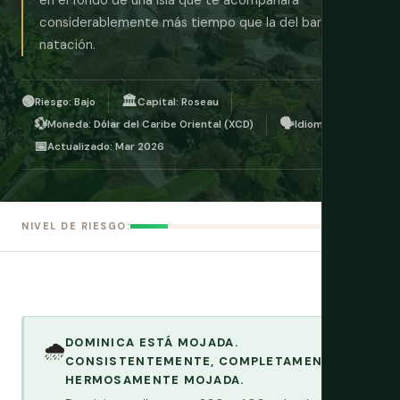
en el fondo de una isla que te acompañará
considerablemente más tiempo que la del bar de
natación.
🟢
🏛️
Riesgo: Bajo
Capital: Roseau
💱
🗣️
Moneda: Dólar del Caribe Oriental (XCD)
Idioma: Inglés
📅
Actualizado: Mar 2026
Bajo
NIVEL DE RIESGO:
DOMINICA ESTÁ MOJADA.
🌧️
CONSISTENTEMENTE, COMPLETAMENTE,
HERMOSAMENTE MOJADA.