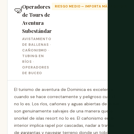
Operadores
🤿
RIESGO MEDIO — IMPORTA MÁS AQUÍ QUE EN
de Tours de
Aventura
Subestándar
AVISTAMIENTO
DE BALLENAS ·
CAÑONISMO ·
TUBING EN
RÍOS ·
OPERADORES
DE BUCEO
El turismo de aventura de Dominica es excelente
cuando se hace correctamente y peligroso cuando
no lo es. Los ríos, cañones y aguas abiertas de la isla
son genuinamente salvajes de una manera que el
snorkel de islas resort no lo es. El cañonismo en el
interior implica rapel por cascadas, nadar a través
de gargantas y navegar terreno donde un tobillo