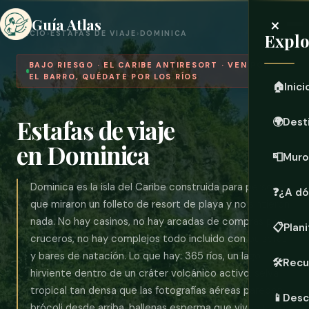
×
Guía Atlas
INICIO
›
ESTAFAS DE VIAJE
›
DOMINICA
Explo
BAJO RIESGO · EL CARIBE ANTIRESORT · VEN POR
EL BARRO, QUÉDATE POR LOS RÍOS
🏠
Inici
Estafas de viaje
🌍
Dest
en Dominica
📮
Muro
Dominica es la isla del Caribe construida para personas
❓
¿A dó
que miraron un folleto de resort de playa y no sintieron
nada. No hay casinos, no hay arcadas de compras para
📋
Plani
cruceros, no hay complejos todo incluido con pulseras
y bares de natación. Lo que hay: 365 ríos, un lago
🛠️
Recu
hirviente dentro de un cráter volcánico activo, selva
tropical tan densa que las fotografías aéreas parecen
📱
Desc
brócoli desde arriba, ballenas esperma que viven todo