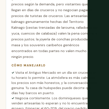
precios según la demanda, pero visitantes que
llegan en días de cruceros y no negocian pagarán
precios de turistas de cruceros. Las artesanías
kalinago genuinamente hechas del Territorio
Kalinago (cestas trenzadas de larouma, ralladores de
yuca, cuencos de calabaza) valen la pena comprar a
precios justos; la joyería de conchas producida en
masa y los souvenirs caribeños genéricos
encontrados en todas partes no valen mucho a
ningún precio.
CÓMO MANEJARLO
Visita el Antiguo Mercado en un día sin cruceros si
tu horario lo permite. La atmósfera es más calmada,
los precios son más honestos, y la conversación más
genuina. Tu casa de huéspedes puede decirte qué
días hay barcos en puerto.
Negocia cortésmente. Los dominiqueses que
venden artesanías lo esperan y no lo encuentran
grosero. Empezar al 60-70% del precio pedido y