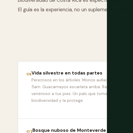
biodiversidad de Costa Rica es espectacular pero g
El guía es la experiencia, no un suplemento a ella.
Vida silvestre en todas partes
Perezosos en los árboles. Monos aulladores a las
5am. Guacamayos escarlata arriba. Ranas dardo
venenoso a tus pies. Un país que toma en serio su
biodiversidad y la protege.
Bosque nuboso de Monteverde