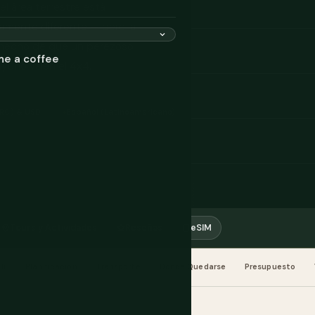
el área terrestre está
tamente diferente — pero la
el hecho de que un perezoso
me a coffee
ayuno valen el 4x4.
CRC) & USD
Español (Latinoamericano)
Tours y Actividades
Reseñas
eSIM
Ir
Planificación
Transporte
Dónde Quedarse
Presupuesto