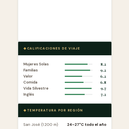
CALIFICACIONES DE VIAJE
Mujeres Solas
8.2
Familias
9.2
Valor
6.2
Comida
6.8
Vida Silvestre
9.7
Inglés
7.2
TEMPERATURA POR REGIÓN
San José (1.200 m)
24–27°C todo el año