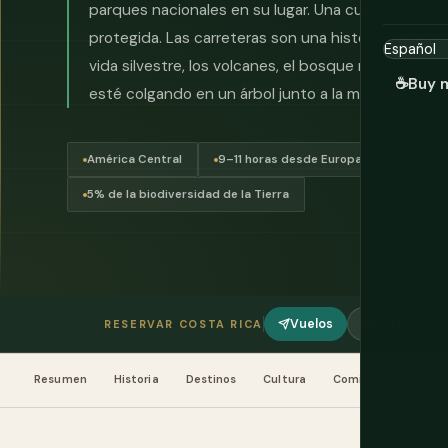
parques nacionales en su lugar. Una cuarta parte d
protegida. Las carreteras son una historia comple
vida silvestre, los volcanes, el bosque nuboso y 
☕
Buy 
esté colgando en un árbol junto a la mesa del des
América Central
9–11 horas desde Europa
Colón (
5% de la biodiversidad de la Tierra
Vuelos
Hoteles
RESERVAR COSTA RICA
Resumen
Historia
Destinos
Cultura
Comida
Cuándo 