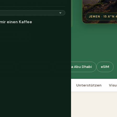
 Reisen abraten. Die Insel Sokotra ist
end vom Festlandkonflikt
selnden politischen Kontrollen ab
JEMEN · 15.6°N 
 pauschale Zustimmung.
mir einen Kaffee
Jemen-Rial (YER)
arnung
OCHA-Berichte
Flüge via Abu Dhabi
eSIM
seziele
Kultur
Essen
Planen
Unterstützen
Vis