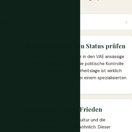
tiert
🏝️ Sokotra: aktuellen Status prüfen
sen
In manchen Zeiträumen über in den VAE ansässige
Betreiber zugänglich, aber die politische Kontrolle
 und
ist umstritten und die Sicherheitslage ist wirklich
unsicher. Vor der Buchung bei einem spezialisierten
Veranstalter vergewissern.
📖 Planung für den Frieden
Das jemenitische Erbe, die Kultur und die
Landschaften sind außergewöhnlich. Dieser