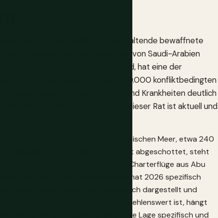
on
uf das jemenitische Festland. Der anhaltende bewaffnete
rnational anerkannte Regierung, eine von Saudi-Arabien
 Fraktionen seit 2015 beteiligt sind, hat eine der
elöst, mit schätzungsweise über 150.000 konfliktbedingten
ter Einbeziehung von Hungersnöten und Krankheiten deutlich
ngen raten von allen Reisen ab, und dieser Rat ist aktuell und
ehandelt, ist die Insel Sokotra im Arabischen Meer, etwa 240
a war weitgehend vom direkten Konflikt abgeschottet, steht
ung und hat zeitweise Touristen per Charterflüge aus Abu
 Ausnahme: Das US-Außenministerium hat 2026 spezifisch
 Jemen die Sicherheit Sokotras falsch dargestellt und
 haben. Ob eine Reise nach Sokotra empfehlenswert ist, hängt
ab, die sich ändern. Überprüfen Sie die Lage spezifisch und