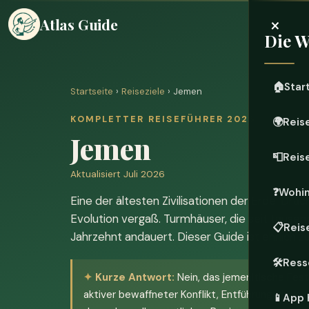
×
Atlas Guide
Die W
🏠
Star
Startseite
›
Reiseziele
› Jemen
KOMPLETTER REISEFÜHRER 2026
🌍
Reis
Jemen
📮
Reis
Aktualisiert Juli 2026
❓
Wohi
Eine der ältesten Zivilisationen der Erde. Drac
Evolution vergaß. Turmhäuser, die seit tausend
📋
Reis
Jahrzehnt andauert. Dieser Guide ist ehrlich zu
🛠️
Ress
Kurze Antwort:
Nein, das jemenitische Festl
aktiver bewaffneter Konflikt, Entführungsrisik
📱
App 