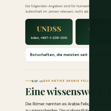
Die folgenden Angaben sind für humanitäre Helfer, Jo
Aufenthalt im Jemen relevant, nicht als Rahmen für t
UNDSS
OCHA
Aden, +967-1-208-000
Koordination
Botschaften, die meisten seit 2015 gesc
KAP. 03
DAS ANTIKE ARABIA FELIX
Eine wissenswerte 
Die Römer nannten es Arabia Felix, das glückl
zu unterscheiden. Die südwestlichen Hochlan