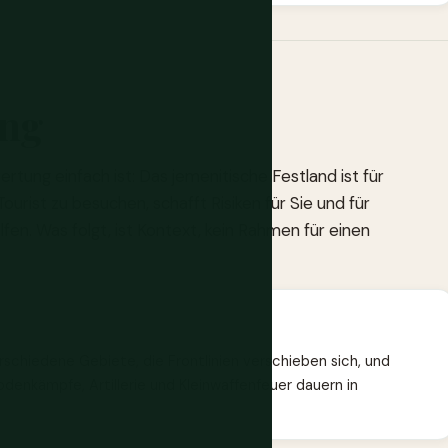
ung
wertung einfach ist: Das jemenitische Festland ist für
Tourist zu besuchen, schafft Risiken für Sie und für
lfen. Was folgt, ist Kontext, kein Rahmen für einen
rschiedene Gebiete, die Frontlinien verschieben sich, und
odenkämpfe, Artillerie und Kleinwaffenfeuer dauern in