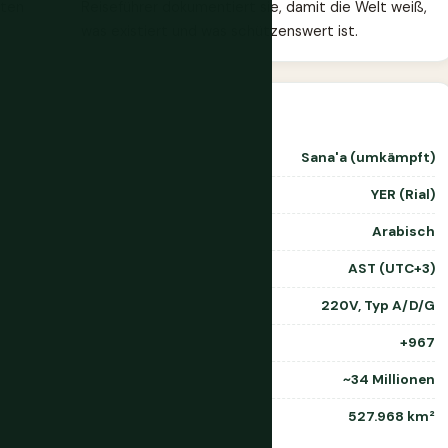
nten
Reiseführer dokumentiert sie, damit die Welt weiß,
was existiert und was schützenswert ist.
Sana'a (umkämpft)
YER (Rial)
Arabisch
AST (UTC+3)
220V, Typ A/D/G
+967
~34 Millionen
527.968 km²