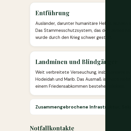
Entführung
Ausländer, darunter humanitäre Helfer, wurde
Das Stammesschutzsystem, das den Jemen hist
wurde durch den Krieg schwer gestört.
Landminen und Blindgänger
Weit verbreitete Verseuchung, insbesondere in
Hodeidah und Marib. Das Ausmaß ist noch nicht v
einem Friedensabkommen bestehen bleiben.
Zusammengebrochene Infrastruktur, Soko
Notfallkontakte