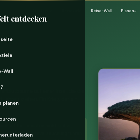
Startseite
Reiseziele
Reise-Wall
Planen
elt entdecken
tseite
eziele
e-Wall
n?
henblutbäume auf einer Insel, die die
 Jahren stehen. Ein Krieg, der ein
e planen
 all dem.
ourcen
and ist für Touristen nicht sicher;
o und schwere Minenverseuchung führen
herunterladen