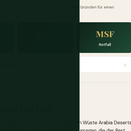
urnalisten und andere mit institutionellen Gründen für einen
ouristische Reisen.
IKRK
MSF
Genf
Notfall
hlossen
Geschichte
iche Arabien, um es von der nördlichen Wüste Arabia Desert
dregionen des Jemen erhalten Monsunregen, die der Rest