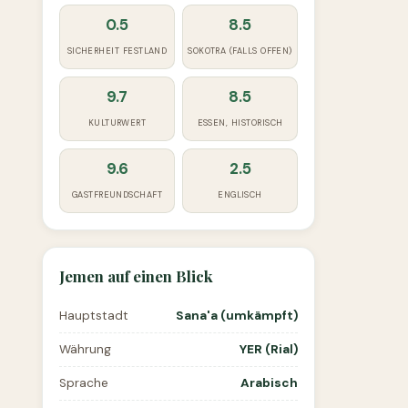
0.5
8.5
SICHERHEIT FESTLAND
SOKOTRA (FALLS OFFEN)
9.7
8.5
KULTURWERT
ESSEN, HISTORISCH
9.6
2.5
GASTFREUNDSCHAFT
ENGLISCH
Jemen auf einen Blick
Hauptstadt
Sana'a (umkämpft)
Währung
YER (Rial)
Sprache
Arabisch