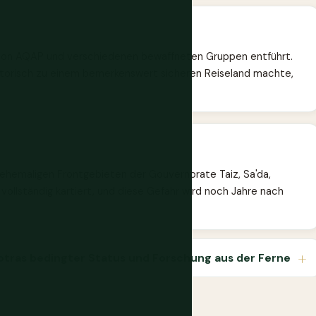
n von AQAP und verschiedenen bewaffneten Gruppen entführt.
orisch zu einem bemerkenswert sicheren Reiseland machte,
 ehemaligen Frontgebieten der Gouvernorate Taiz, Sa'da,
ollständig kartiert, und diese Gefahr wird noch Jahre nach
tras bedingter Status und Forschung aus der Ferne