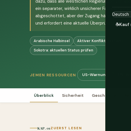
dazu, dass alle westlichen Regierungen von allen
ein separater, wirklich unsicherer Fall, weitgeh
abgeschottet, aber der Zugang hängt von wech
und erfordert eine aktuelle Überprüfung, keine
☕
Kauf 
Arabische Halbinsel
Aktiver Konflikt, Festland
Sokotra: aktuellen Status prüfen
US-Warnung
UK-W
JEMEN RESSOURCEN
Überblick
Sicherheit
Geschichte
Rei
KAP. 01
ZUERST LESEN