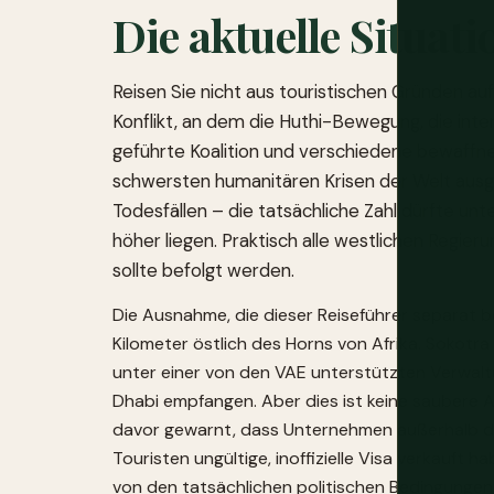
Die aktuelle Situati
Reisen Sie nicht aus touristischen Gründen a
Konflikt, an dem die Huthi-Bewegung, die inte
geführte Koalition und verschiedene bewaffnete
schwersten humanitären Krisen der Welt ausg
Todesfällen – die tatsächliche Zahl dürfte un
höher liegen. Praktisch alle westlichen Regieru
sollte befolgt werden.
Die Ausnahme, die dieser Reiseführer separat b
Kilometer östlich des Horns von Afrika. Sokotr
unter einer von den VAE unterstützten Verwalt
Dhabi empfangen. Aber dies ist keine saubere
davor gewarnt, dass Unternehmen außerhalb des
Touristen ungültige, inoffizielle Visa verkauft
von den tatsächlichen politischen Bedingungen 