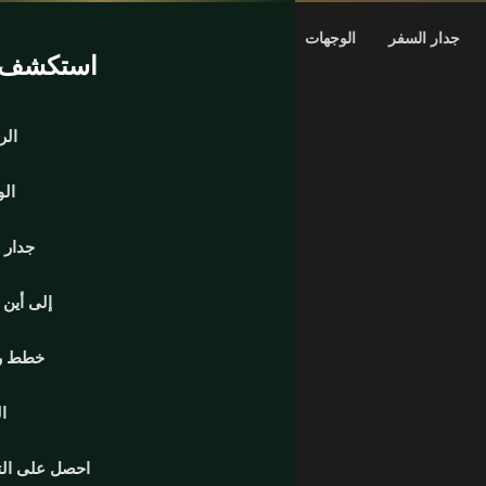
جدار السفر
الوجهات
الرئيسية
استكشف ا
الر
ال
جدار 
إلى أين
خطط ر
ا
احصل على ال