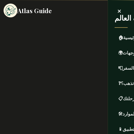
×
Atlas Guide
لعالم
ئيسية
🏠
وجهات
🌍
السفر
📮
 تذهب؟
❓
حلتك
📋
لموارد
🛠️
تطبيق
📱