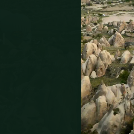
ا
آيا صوفيا جولة مجانية تنتهي في متجر عمه
EUR 60 لسبب. فخاخ السياح في تركيا من أكثرها تطوراً في العالم. كلها هنا.
📌 إسطنبول، كابادوكيا، أنطاليا
🔍
تأمين السف