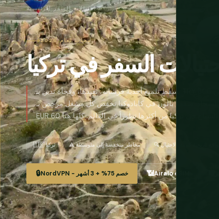
تركيا
›
احتيالات السفر
›
الرئيسية
محدث لعام 2026
حتيالات السفر في تركيا
يسقط تلميع أحذية فرشاته، تعيدها، وفجأة تدين بـ TRY 800 مقابل تلميع لم تطلبه. يعرض طالب بالقرب من
 للسجاد. صفقة بالون في كابادوكيا تخفض كل مشغل مرخص بـ
 مواقع تاريخية كثيفة بالاحتيال
⚠️ مخاطر منخفضة إلى متوسطة
🇹🇷 تركيا
🔒
📶
🛡️
ر
Airalo eSIM
NordVPN - خصم 75% + 3 أشهر