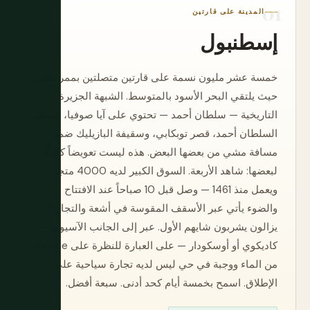
المدينة على قارتين
إسطنبول
خمسة عشر مليون نسمة على قارتين متصلتين بممر مائي
حيث يلتقي البحر الأسود بالمتوسط. الشبهة الجزيرة
التاريخية — سلطان أحمد — تحتوي على آيا صوفيا، مسجد
السلطان أحمد، قصر توبكابي، وسقيفة البازيليك ضمن
مسافة مشي من بعضها البعض. هذه ليست تعويضاً كافياً
لبعضها: شاهد الأربعة. السوق الكبير لديه 4000 متجر
ويعمل منذ 1461 — وصل قبل 10 صباحاً عند الافتتاح
والضوء يأتي عبر الأسقف المقوسة في أشعة والتجار لا
يزالون يشربون شايهم الأول. عبر إلى الجانب الآسيوي —
كاديكوي أو أوسكودار — على العبارة للنظرة على skyline
من الماء ووجبة في حي ليس لديه تجارة سياحية على
الإطلاق. اسمح بخمسة أيام كحد أدنى. سبعة أفضل.