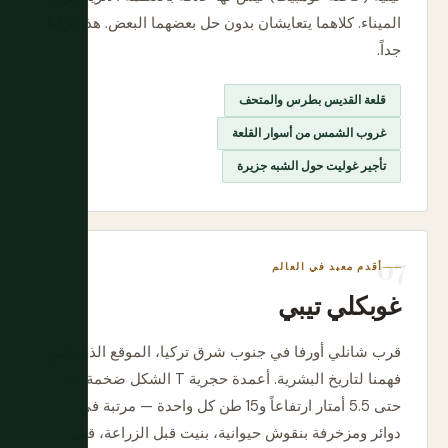
الميناء. كلاهما يتعايشان بدون حل بعضهما البعض. هذا تركيا
جداً.
قلعة القديس بطرس والمتحف
غروب الشمس من أسوار القلعة
تأجير غوليت حول الشبه جزيرة
أقدم معبد في العالم
غوبكلي تيبي
قرب شانلي أورفا في جنوب شرق تركيا، الموقع الذي غير
فهمنا لتاريخ البشرية. أعمدة حجرية T الشكل ضخمة —
حتى 5.5 أمتار ارتفاعاً و15 طن كل واحدة — مرتبة في
دوائر ومزخرفة بنقوش حيوانية، بنيت قبل الزراعة، قبل