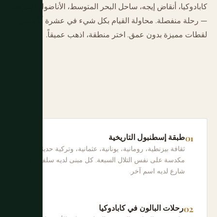
كابادوكيا، أنقاض إيجه، ساحل البحر المتوسط، الأناضول الشرقية
— رحلة منفصلة. محاولة القيام بكل شيء في عشرة أيام تنتج
لقطات مميزة بدون عمق. اختر منطقة، اذهب عميقاً.
طبقة إسطنبول التاريخية
ثقافة بيزنطية، رومانية، يونانية، عثمانية، وتركية حديثة
مكدسة على نفس التلال السبعة. كل مبنى لديه سلف. كل
شارع لديه اسم آخر.
رحلات البالون في كابادوكيا