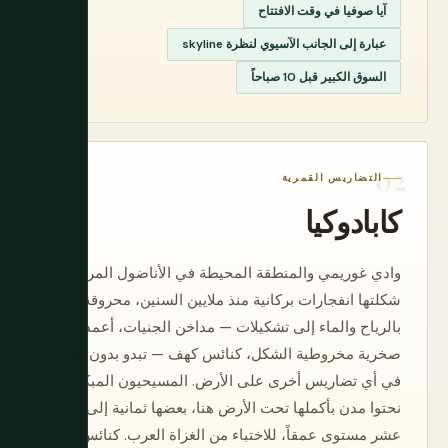
آيا صوفيا في وقت الافتتاح
عبارة إلى الجانب الآسيوي لنظرة skyline
السوق الكبير قبل 10 صباحاً
التضاريس القمرية
كابادوكيا
وادي غوريمي والمنطقة المحيطة في الأناضول المركزية
شكلتها انفجارات بركانية منذ ملايين السنين، محروقة
بالرياح والماء إلى تشكيلات — مداخن الجنيات، أعمدة
صخرية مخروطية الشكل، كنائس كهف — تبدو بدون نظير
في أي تضاريس أخرى على الأرض. المسيحيون المبكرون
نحتوا مدن بأكملها تحت الأرض هنا، بعضها ثمانية إلى اثني
عشر مستوى عمقاً، للاختباء من الغزاة العرب. كنائس