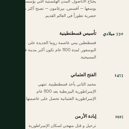
يجتاح الأناضول. المدن الهلنستية التي يؤسسها أو
يوسعها — أفسس، بيرغامون — تصبح أكثر مراكز
حضرية تطوراً في العالم القديم.
تأسيس قسطنطينية
330 ميلادي
قسطنطين يبني عاصمة روما الجديدة على
البوسفور. لمدة 1100 عام تكون أكبر مدينة في
المسيحية.
الفتح العثماني
1453
محمد الثاني يأخذ قسطنطينية. تنتهي
الإمبراطورية البيزنطية بعد 1100 عام.
الإمبراطورية العثمانية تحصل على عاصمتها.
إبادة الأرمن
1915
ترحيل و قتل منهجي لسكان الإمبراطورية