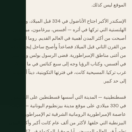
الموقع ليس كذلك.
الإسكندر الأكبر اجتاح الأناضول في 334 قبل الميلاد، والمدن
الهلنستية التي تركها في أثره — أفسس، بيرغامون، ميليتوس —
أصبحت من أكثر المدن أهمية في العالم القديم. روما امتصتها
من القرن الثاني قبل الميلاد فصاعداً وأصبح ساحل إيجه واحدة
من أغنى مناطق الإمبراطورية. قضى الرسول بولس وقتاً كبيراً
في أفسس، وكتاب الرؤيا وجه إلى سبع كنائس في ما هو الآن
غرب تركيا. المسيحية كانت، في فترتها التكوينية، ديناً أناضولياً
إلى حد كبير.
قسطنطينية — المدينة التي أسسها قسطنطين على البوسفور
في 330 ميلادي على موقع مدينة بيزنطيوم اليونانية — أصبحت
عاصمة الإمبراطورية الرومانية الشرقية ثم الإمبراطورية
البيزنطية التي خلفها. لأكثر من ألف عام كانت أكبر وأكثر المدن
تطوراً في العالم المسيحي. آيا صوفيا، المكتملة في 537 ميلادي