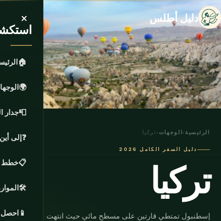
×
دليل أطلس
استكشف
🏠
الرئيس
🌍
الوجها
📮
جدار ا
الرئيسية
›
الوجهات
›
تركيا
❓
إلى أين
دليل السفر الكامل 2026
تركيا
📋
خطط ر
🛠️
الموارد
📱
احصل ع
إسطنبول تمتطي قارتين على مسطح مائي حيث انتهت