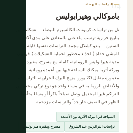
التراسات البيضاء
باموكالي وهيرابوليس
تل من تراسات كربونات الكالسيوم البيضاء — تشكلت بين
ينابيع حرارية ترسب ماء غني بالمعادن على مدى آلاف
السنين — يبدو كشلال مجمد. التراسات نفسها قابلة
للمشي حفاة (الحذاء محظور لحماية التشكيلات). فوقهم،
مدينة هيرابوليس الرومانية، كاملة مع مسرح، مقبرة،
وبركة أثرية يمكنك السباحة فيها بين أعمدة رومانية
مغمورة مقابل 20 يورو. مزيج البرك الحرارية، التراسات،
والأنقاض الرومانية في مساء واحد هو نوع تركي محدد من
التراكم غير المحتمل. وصل صباحاً باكراً أو مساءً متأخراً —
الظهر في الصيف حار جداً والتراسات مزدحمة.
السباحة في البركة الأثرية بين الأعمدة
تراسات الترافرتين عند الشروق
مسرح ومقبرة هيرابوليس