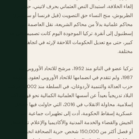
إلغاء الخلافة، استبدال النص العثماني بحرف لاتيني، حظر
الطربوش، منح النساء حق التصويت (قبل فرنسا أو سويسرا)،
محاكم علمانية بدلاً من محاكم الشريعة، نقل العاصمة من
إسطنبول إلى أنقرة. تركيا الموجودة اليوم كانت تصميمه إلى حد
كبير، حتى مع تعديل الحكومات اللاحقة لإرثه في اتجاهات
مختلفة.
تركيا عضو في الناتو منذ 1952، مرشح للاتحاد الأوروبي منذ
1987، ولم تتقدم في انضمامها للاتحاد الأوروبي لعقود. حكومة
حزب العدالة والتنمية لأردوغان، في السلطة منذ 2002، حركت
البلاد تدريجياً بعيداً عن أسسها العلمانية الكمالية نحو قومية أكثر
إسلامية. محاولة الانقلاب في 2016، التي حاولت فيها فصائل
عسكرية إسقاط الحكومة، أدت إلى تطهيرات جماعية عبر
الجيش والقضاء والخدمة المدنية والأكاديميا والإعلام. تم احتجاز
أو فصل أكثر من 150,000 شخص. حرية الصحافة انخفضت