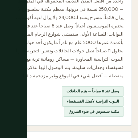
واحدة من أفضل المدن القديمة المحفوظة في المتوسط
— 250,000 نسمة في ذروتها، معظم مكتبة سلسوس لا
يزال قائماً، مسرح يتسع لـ24,000 ولا يزال لديه أكوستيك
يختبره الموسيقيون أحياناً. وصل عند 8 صباحاً عند فتح
البوابات: للساعة الأولى ستمشي شوارع الرخام المارة
بأعمدة عمرها 2000 عام مع نادراً ما يكون أحد حولك.
بحلول 11 صباحاً تصل جولات الحافلات وتتغير التجربة جذرياً.
البيوت التراسية المجاورة — مساكن رومانية ثرية مع
فسيفساء وجداريات سليمة، يتم الوصول إليها بتذكرة
منفصلة — أفضل شيء في الموقع وغير مزدحمة دائماً.
وصل عند 8 صباحاً — هزم الحافلات
البيوت التراسية لأفضل الفسيفساء
مكتبة سلسوس في ضوء الشروق