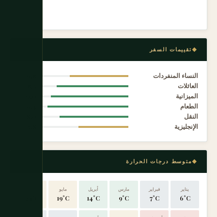
تقييمات السفر
النساء المنفردات
6.8
العائلات
8.3
الميزانية
9.0
الطعام
9.4
النقل
8.0
الإنجليزية
5.8
متوسط درجات الحرارة
يناير
فبراير
مارس
أبريل
مايو
يونيو
24°C
19°C
14°C
9°C
7°C
6°C