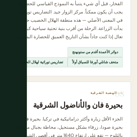
الفخار، قبل أي شيء يتنبأ به النموذج القياسي للحضارة
يجب أن يكون ممكناً. مركز الزوار جيد. التضاريس توراتية
في المعنى الأصلي — هذه منطقة الهلال الخصيب حيث
بدأت الزراعة. الرحلة من أقرب بنية تحتية سياحية كبيرة.
تعال إذا كنت جاداً بشأن التاريخ العميق للحضارة البشرية.
دوائر الأعمدة أقدم من ستونهنج
متحف شانلي أورفا للسياق أولاً
تضاريس توراتية لهلال الخصب
الهضبة الشرقية
بحيرة فان والأناضول الشرقية
الجزء الأقل زيارة وأكثر دراماتيكية في تركيا. بحيرة فان —
بحيرة صودا، زرقاء بشكل مستحيل، محاطة بجبال مغطاة
بالثلوج — تقع على ارتفاع 1640 متر في أقصى الشرق.