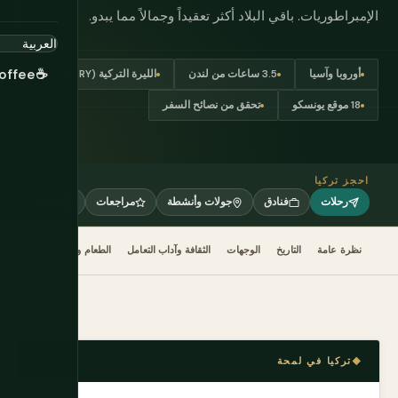
الإمبراطوريات. باقي البلاد أكثر تعقيداً وجمالاً مما يبدو.
offee
☕
أوروبا وآسيا
3.5 ساعات من لندن
الليرة التركية (TRY)
18 موقع يونسكو
تحقق من نصائح السفر
احجز تركيا
رحلات
فنادق
جولات وأنشطة
مراجعات
eSIM
نظرة عامة
التاريخ
الوجهات
الثقافة وآداب التعامل
الطعام والشراب
متى تذ
تركيا في لمحة