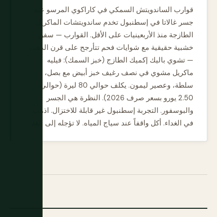
قوارب الساندويتش السمكي في كاراكوي المرسو عند
جسر غالاتا في إسطنبول تخدم ساندويتشات الماكريل
الطازجة منذ الأربعينيات على الأقل. القوارب — سفن
خشبية حقيقية مع شوايات فحم تتأرجح على قرن الذهب
— تشوي باليك إكميك الطازج (خبز السمك): فيليه
ماكريل مشوي في نصف رغيف خبز أبيض مع بصل،
سلطة، وعصير ليمون. يكلف حوالي 80 ليرة (حوالي
2.50 يورو بسعر صرف 2026). النظرة هي الجسر
والبوسفور. التجربة إسطنبول غير قابلة للاختزال. اذهب
في الغداء. أكل واقفاً عند سياج المياه. لا تؤجله إلى الغد.