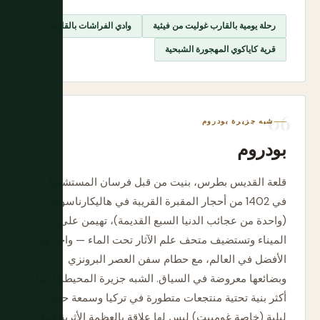
رحلة يومية بالقارب غوليت من فيثية
وادي الفراشات بالقارب
قرية كاياكوي المهجورة الشبحية
شبه جزيرة بودروم
بودروم
قلعة القديس بطرس، بنيت من قبل فرسان المستشفيات
في 1402 من أحجار المقبرة القريبة في هاليكارناسوس
(واحدة من عجائب الدنيا السبع القديمة)، تهيمن على
الميناء وتستضيف متحف علم الآثار تحت الماء — واحد من
الأفضل في العالم، مع حطام سفن العصر البرونزي
وبضائعها معروضة في السياق. الشبه جزيرة المحيطة لديها
أكثر بنية تحتية منتجعات متطورة في تركيا وسمعة حياة
ليلية (خاصة غومبيت) ليس لها علاقة بالعظمة الأثرية فوق