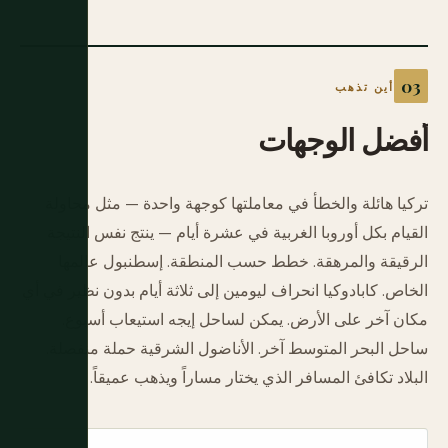
أين تذهب
أفضل
الوجهات
تركيا هائلة والخطأ في معاملتها كوجهة واحدة — مثل محاولة
القيام بكل أوروبا الغربية في عشرة أيام — ينتج نفس النتيجة
الرقيقة والمرهقة. خطط حسب المنطقة. إسطنبول عالمها
الخاص. كابادوكيا انحراف ليومين إلى ثلاثة أيام بدون نظير في أي
مكان آخر على الأرض. يمكن لساحل إيجه استيعاب أسبوع.
ساحل البحر المتوسط آخر. الأناضول الشرقية حملة منفصلة.
البلاد تكافئ المسافر الذي يختار مساراً ويذهب عميقاً.