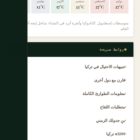
يوليو
أغسطس
سبتمبر
أكتوبر
نوفمبر
ديسمبر
8°C
12°C
17°C
23°C
27°C
27°C
متوسطات إسطنبول. كابادوكيا وأنقرة أبرد في الشتاء. ساحل إيجه أدفأ طوال
العام.
روابط سريعة
تنبيهات الاحتيال في تركيا
قارن مع دول أخرى
معلومات الطوارئ الكاملة
متطلبات اللقاح
بنِ جدولك الزمني
eSIM تركيا