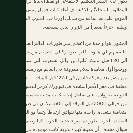
يكون لدى البشر التنظيم الاجتماعي أو نمط الحياة الراكد
المطلوب لبناء الآثار. الاكتشاف أعاد كتابة جدول زمني الحضارة.
الموقع على بعد ساعة من شانلي أورفا في الجنوب الشرقي
ويتلقى جزءاً صغيراً من الزوار الذين يستحقه.
الحثيون بنوا واحدة من أعظم إمبراطوريات العالم القديم من
عاصمتهم في هاتوشا (قرب بوغازكالي الحديثة) من حوالي 1600
إلى 1180 قبل الميلاد. كانوا من أوائل الشعوب التي عملت الحديد،
ووقعوا أول معاهدة سلام معروفة في العالم مع رمسيس الثاني
من مصر بعد معركة قادش في 1274 قبل الميلاد — نسخة منها
معلقة في مقر الأمم المتحدة في نيويورك كرمز للدبلوماسية
الدولية. طروادة، على ساحل إيجه، كانت مدينة حقيقية، محتلة
من حوالي 3000 قبل الميلاد إلى 500 ميلادي في طبقات
متعاقبة متعددة، واحدة منها تتوافق ارتباطاً وثيقاً مع التواريخ
التقليدية لحرب طروادة. سواء حدثت الحرب كما وصف أم لا هو
سؤال مختلف. أن مدينة كبيرة وثرية كانت موجودة في ذلك