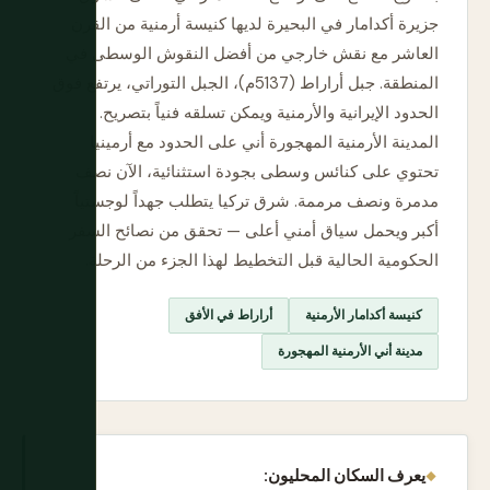
جزيرة أكدامار في البحيرة لديها كنيسة أرمنية من القرن
العاشر مع نقش خارجي من أفضل النقوش الوسطى في
المنطقة. جبل أراراط (5137م)، الجبل التوراتي، يرتفع فوق
الحدود الإيرانية والأرمنية ويمكن تسلقه فنياً بتصريح.
المدينة الأرمنية المهجورة أني على الحدود مع أرمينيا
تحتوي على كنائس وسطى بجودة استثنائية، الآن نصف
مدمرة ونصف مرممة. شرق تركيا يتطلب جهداً لوجستياً
أكبر ويحمل سياق أمني أعلى — تحقق من نصائح السفر
الحكومية الحالية قبل التخطيط لهذا الجزء من الرحلة.
كنيسة أكدامار الأرمنية
أراراط في الأفق
مدينة أني الأرمنية المهجورة
يعرف السكان المحليون: