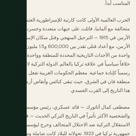
المناسب أبداً.
الحرب العالمية الأولى كانت كارثية للإمبراطورية العثمانية.
متحالفة مع ألمانيا، قاتلت على جبهات متعددة وخسرت. إبادة
الأرمن في 1915 — الترحيل المنهجي وقتل سكان الإمبراطورية
الأرمن، مع أعداد قتلى تقدر بين 600,000 و1.5 مليون — لا تزال
واحدة من الأحداث التاريخية المحددة للمنطقة وواحدة من أكثرها
خلافاً سياسياً في علاقة تركيا بالعالم. الدولة التركية لا تعترف به
رسمياً كإبادة جماعية. معظم الحكومات الغربية تفعل. زيارة
منطقة فان في الشرق، حيث تبقى كنائس وأنقاض أرمنية، تجلب
هذا التاريخ إلى القرب الجسدي.
مصطفى كمال أتاتورك — قائد عسكري، رئيس مؤسس،
والشخصية الأكثر تأثيراً في التاريخ التركي الحديث — قاد حرب
الاستقلال التركية ضد الاحتلال المتحالف وخرج ليؤسس
جمهورية تركيا في 1923. تحولاته للبلاد كانت شاملة وسريعة: