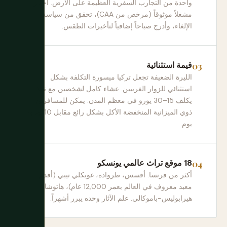
واحدة من التجارب السفرية العظيمة على الأرض. احجز
مشغلاً موثوقاً (مرخص من CAA)، تحقق من سياسة
الإلغاء، وأدرج صباحاً إضافياً لتأخيرات الطقس.
قيمة استثنائية
الليرة الضعيفة تجعل تركيا ميسورة التكلفة بشكل
استثنائي للزوار الغربيين. عشاء كامل لشخصين مع نبيذ
يكلف 15–30 يورو في معظم المدن. يمكن للمسافرين
ذوي الميزانية المنخفضة الأكل بشكل رائع مقابل 10 يورو/
يوم.
18 موقع تراث عالمي يونسكو
أكثر من فرنسا. أفسس، طروادة، غوبكلي تيبي (أقدم
معبد معروف في العالم بعمر 12,000 عام)، هاتوشا،
هيرابوليس-باموكالي. علم الآثار وحده يبرر أشهراً.