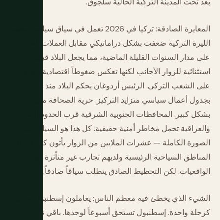
بعد تحت المدينة التركية الحالية سلجوق.
المعايرة الصادقة: تركيا في 2026 تعمل في سياق سياسي معقد.
الليرة التركية ضعفت بشكل دراماتيكي مقابل العملات الغربية
على مدار السنوات القليلة الماضية، مما يجعل البلاد قيمة
استثنائية للزوار الأجانب لكنها تعكس ضغوطاً اقتصادية حقيقية
على الشعب التركي. الرئيس أردوغان يحكم البلاد منذ 2003
بجدول أعمال سياسي متزايد التركيز. حرية الصحافة مقيدة
بشكل كبير. المحافظات الجنوبية الشرقية قرب الحدود السورية
والعراقية تحمل مخاطر أمنية حقيقية. كل هذا هو السياق، ليس
الصورة الكاملة — عشرات الملايين من الزوار يأتون كل عام إلى
المناطق السياحية الرئيسية ولديهم تجارب غير متأثرة بهذه
الواقعيات. لكن التخطيط الصادق يتطلب سياقاً صادقاً.
الشيء الذي يخطئ فيه معظم الناس: يعاملون إسطنبول وتركيا
كرحلة واحدة. إسطنبول تستحق أسبوعاً لوحدها. باقي تركيا —