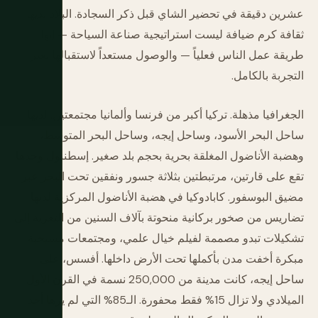
عشرين دقيقة في تحضير الشاي قبل ذكر السجادة. البلاد لديها
ثقافة كرم ضيافة ليست استراتيجية صناعة السياحة — إنها
طريقة عمل الناس فعلياً — والوصول مستعداً لاستقبالها يغير
التجربة بالكامل.
الجغرافيا مذهلة. تركيا أكبر من فرنسا وألمانيا مجتمعتين. لديها
ساحل البحر الأسود، وساحل إيجه، وساحل البحر المتوسط،
وهضبة الأناضول المغلقة بحرية بحجم بلد صغير. إسطنبول وحدها
تقع على قارتين، مرتبطتين بثلاثة جسور ونفقين تحت البحر عبر
مضيق البوسفور. كابادوكيا في هضبة الأناضول المركزية لديها
تضاريس من صخور بركانية منحوتة بآلاف السنين من التعرية إلى
تشكيلات تبدو مصممة لفيلم خيال علمي، ومجتمعات مسيحية
مبكرة أخفت مدن بأكملها تحت الأرض داخلها. أفسس، على
ساحل إيجه، كانت مدينة من 250,000 نسمة في القرن الأول
الميلادي ولا تزال 15% فقط محفورة. الـ85% التي لم يرها أحد