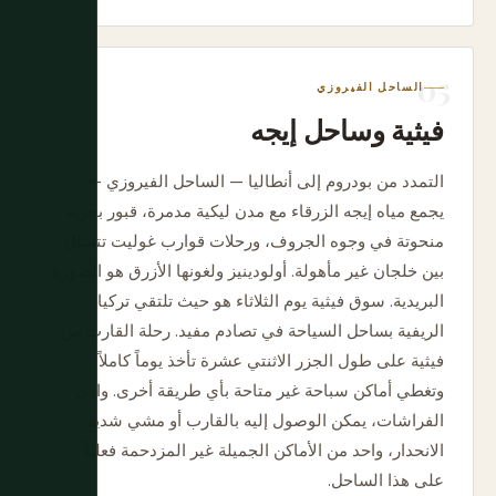
الساحل الفيروزي
فيثية وساحل إيجه
التمدد من بودروم إلى أنطاليا — الساحل الفيروزي —
يجمع مياه إيجه الزرقاء مع مدن ليكية مدمرة، قبور بحرية
منحوتة في وجوه الجروف، ورحلات قوارب غوليت تتسلل
بين خلجان غير مأهولة. أولودينيز ولغونها الأزرق هو الصورة
البريدية. سوق فيثية يوم الثلاثاء هو حيث تلتقي تركيا
الريفية بساحل السياحة في تصادم مفيد. رحلة القارب من
فيثية على طول الجزر الاثنتي عشرة تأخذ يوماً كاملاً
وتغطي أماكن سباحة غير متاحة بأي طريقة أخرى. وادي
الفراشات، يمكن الوصول إليه بالقارب أو مشي شديد
الانحدار، واحد من الأماكن الجميلة غير المزدحمة فعلياً
على هذا الساحل.