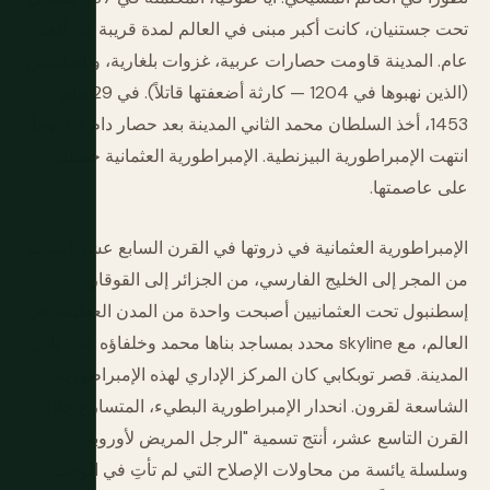
تحت جستنيان، كانت أكبر مبنى في العالم لمدة قريبة من ألف
عام. المدينة قاومت حصارات عربية، غزوات بلغارية، والصليبيين
(الذين نهبوها في 1204 — كارثة أضعفتها قاتلاً). في 29 مايو
1453، أخذ السلطان محمد الثاني المدينة بعد حصار دام 53 يوماً.
انتهت الإمبراطورية البيزنطية. الإمبراطورية العثمانية حصلت
على عاصمتها.
الإمبراطورية العثمانية في ذروتها في القرن السابع عشر امتدت
من المجر إلى الخليج الفارسي، من الجزائر إلى القوقاز.
إسطنبول تحت العثمانيين أصبحت واحدة من المدن العظيمة في
العالم، مع skyline محدد بمساجد بناها محمد وخلفاؤه على تلال
المدينة. قصر توبكابي كان المركز الإداري لهذه الإمبراطورية
الشاسعة لقرون. انحدار الإمبراطورية البطيء، المتسارع خلال
القرن التاسع عشر، أنتج تسمية "الرجل المريض لأوروبا"
وسلسلة يائسة من محاولات الإصلاح التي لم تأتِ في الوقت