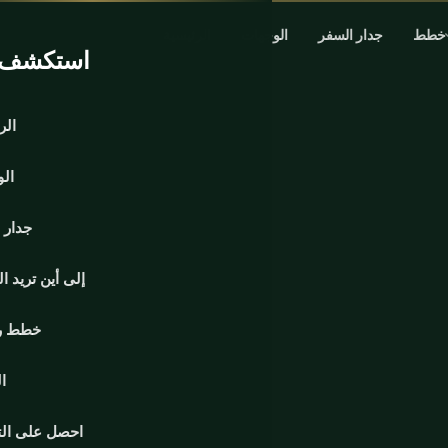
خطط
جدار السفر
الوجهات
الرئيسية
استكشف ا
الر
ال
جدار 
إلى أين تريد ا
خطط ر
ا
احصل على ال