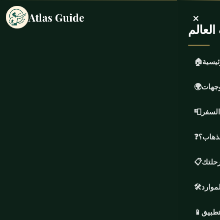
×
Atlas Guide
لعالم
ئيسية
🏠
وجهات
🌍
السفر
📮
لذهاب؟
❓
حلتك
📋
لموارد
🛠️
تطبيق
📱