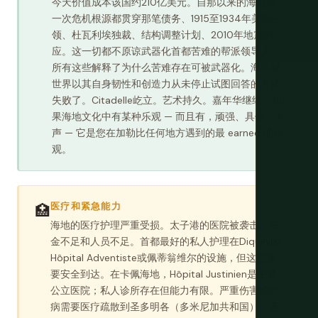
今天价值成本该国约210亿美元。自那以来的海地每
一次危机根源都贯穿那笔债务、1915至1934年美国占
领、杜瓦利埃独裁、结构调整计划、2010年地震响
应。这一切都不原谅武器化首都苦难的帮派领导人。
所有这些解释了为什么苦难存在可被武器化。海地被
世界以其自身韧性和创造力从未停止试图回答的方式
失败了。Citadelle屹立。艺术持久。嘉年华继续。如
果海地文化中有某种乐观 — 而且有，顽强、具体、大
声 — 它是您在加勒比任何地方遇到的最 earned 的乐
观。
医疗和紧急能力
🏥
海地的医疗护理严重受损。太子港的医院被袭击、资
金不足和人员不足。首都最好的私人护理在Diquini的
Hôpital Adventiste或佩蒂翁维尔的设施，但这些需
要安全到达。在卡佩海地，Hôpital Justinien是主要
公立医院；私人诊所存在但能力有限。严重伤害或疾
病需要医疗疏散到圣多明各（多米尼加共和国）、圣