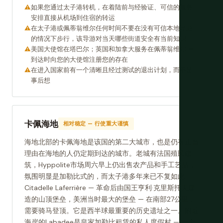
如果您通过太子港转机，在着陆前与经验证、可信的服务
安排直接从机场到住宿的转运
在太子港或佩蒂翁维尔任何时间不要在没有可信本地导游
的情况下步行，该导游对当天哪些街道安全有当前知识
美国大使馆在塔巴尔；英国和加拿大服务在佩蒂翁维尔 —
到达时向您的大使馆注册您的存在
在进入国家前有一个清晰且经过测试的退出计划，而不是
事后想
卡佩海地
相对稳定 — 行使重大谨慎
海地北部的卡佩海地是该国的第二大城市，也是仍有正当
理由在海地的人仍定期到达的城市。老城有法国殖民建
筑，Hyppolite市场周六早上仍出售农产品和手工艺品，
氛围明显是加勒比式的，而太子港多年来已不复如此。
Citadelle Laferrière — 革命后由国王亨利·克里斯托夫建
造的山顶堡垒，美洲当时最大的堡垒 — 在南部27公里，
需要骑马登顶。它是西半球最重要的历史遗址之一。附近
海岸的Labadee是皇家加勒比租赁的私人度假村 — 一个