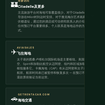
导游访问
🏰
Citadelle及更多
主流旅游平台对海地可靠覆盖很少。对于Citadelle，
→
导游在Milot村到达时安排。对于雅克梅尔艺术画廊和
伏都遗址，通过您的酒店或可信侨民联系人的介绍比
任何预订平台重要得多。个人联系是海地运作的方
式。
AVIASALES
✈️
飞往海地
太子港的图桑·卢维杜尔国际机场是主要枢纽。美国航
→
空、Spirit和加勒比航空从迈阿密、纽约和区域加勒比
枢纽服务它。卡佩海地（CAP）有从迈阿密和太子港的
航班。航班时间表已被暂停和恢复多次 — 在预订不可
退款票前验证当前运营。
GETRENTACAR.COM
🚗
海地交通