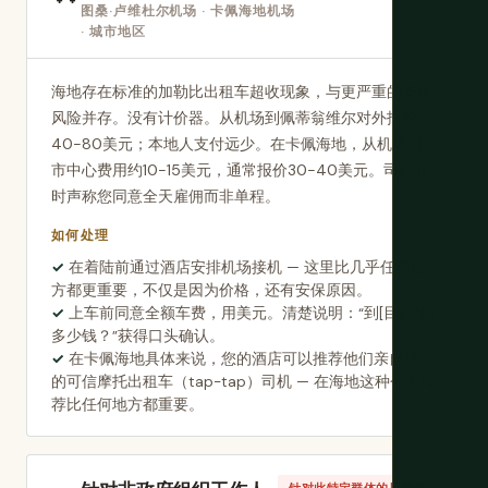
图桑·卢维杜尔机场 · 卡佩海地机场
· 城市地区
海地存在标准的加勒比出租车超收现象，与更严重的安保
风险并存。没有计价器。从机场到佩蒂翁维尔对外报价
40-80美元；本地人支付远少。在卡佩海地，从机场到
市中心费用约10-15美元，通常报价30-40美元。司机有
时声称您同意全天雇佣而非单程。
如何处理
在着陆前通过酒店安排机场接机 — 这里比几乎任何地
方都更重要，不仅是因为价格，还有安保原因。
上车前同意全额车费，用美元。清楚说明：“到[目的地]
多少钱？”获得口头确认。
在卡佩海地具体来说，您的酒店可以推荐他们亲自认识
的可信摩托出租车（tap-tap）司机 — 在海地这种个人推
荐比任何地方都重要。