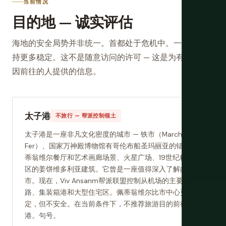
当前情况
目的地 — 诚实评估
海地的安全局势并非统一。首都处于危机中。一些地区保
持更多稳定。这不是随意访问的许可 — 这是为有特定原
因前往的人提供的信息。
太子港
不旅行 — 帮派控制领土
太子港是一座非凡文化密度的城市 — 铁市（Marché de
Fer）、国家万神殿博物馆有哥伦布船圣玛丽亚的锚、佩
蒂翁维尔餐厅和艺术画廊场景、火星广场、19世纪精英社
区的姜饼维多利亚建筑。它曾是一座值得深入了解的城
市。现在，Viv Ansanm帮派联盟控制从机场的主要道
路、集装箱港和大型住宅区。佩蒂翁维尔比市中心更稳
定，但不安全。在当前条件下，不推荐旅游目的前往太子
港。句号。