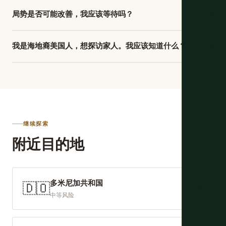
它们共享一个岛，但经济轨迹截然不同，这与历史有关，与
神学、宇宙观、祭司、仪式和道德框架。lwa（精神）是人类
+
局势是否可能改善，我应该等待吗？
两国任何固有事物无关。法国对圣多明各（海地）的殖民剥
与至高创造者（Bondye）之间的中介 — 每个都有特定领
削是加勒比最激烈的 — 该殖民地生产欧洲40%的糖和60%的
诚实答案：不确定，值得监控而不是假设。2024年开始的肯
域、偏好、颜色、食物和仪式节奏。海地革命据信由1791年8
咖啡，在被奴役非洲人劳动下以需要从非洲不断“补充”的死亡
+
我是海地裔美国人，想探访家人。我应该知道什么？
尼亚领导的多国安全支持使命在特定地区有有限但一些影
月Bois-Caïman的伏都仪式引发。大多数非海地人认为伏都
率工作。1804年独立后，法国要求1.5亿法郎赔偿其奴隶财产
响。海地公民社会、私营部门和侨民社区继续推动政治解决
是什么 — 僵尸、伏都娃娃、黑魔法 — 来自数十年的耸人听
您的家庭联系给您访问本地知识、社区网络和关于当前状况
的损失。海地支付了。美国直到1862年（邦联不再是政治考
方案。帮派领导层有内部裂痕。但促成危机的结构性条件 —
闻的西方表现，与实践的宗教无关。自独立以来，海地精英
的实际情报，没有旅行指南能复制。使用它。在去之前，与
虑后）才外交承认海地。美国从1915至1934年占领海地，并
制度薄弱、贫困、历史债务负担、集中不平等 — 尚未被任何
和外国势力一直使用伏都作为污名化和dismiss海地文化的手
目前在海地的家人交谈 — 不仅仅是多年前离开的 — 关于您
重组其经济以惠及美国银行和公司。杜瓦利埃家族独裁
当前进程解决。海地历史的模式表明，极端危机时期最终被
段。通过可信本地联系人的介绍，以真正好奇和尊重的方法
将经过的特定路线和特定社区的当前情况。如果可能，通过
（1957-1986）通过国家恐怖致富自己。2010年地震杀死20
相对稳定时期取代，但时间尺度不可预测，转变不是线性
接近它，会产生加勒比任何地方最智力上和精神上严肃的遭
空中到达您的目的地城市，而不是陆路路线。在旅行前不要
万人，流离失所150万人。多米尼加共和国有不同的殖民历
继续探索
的。如果您想去海地的原因是好奇，多米尼加共和国靠近海
遇之一。
在社交媒体上公开宣传您的美国或加拿大到达。限制侨民财
史、不同的剥削模式、不同的债务负担和不同的外部关系。
附近目的地
地边界的北部海岸给您一些接近海地艺术、食物和文化的机
富的明显迹象 — 服装、手机、珠宝 — 以避免以吸引注意的
两国收入差距是历史课，不是自然课。
会，而无当前风险。如果您的原因是特定且对您重要，每月
方式与本地居民区分。有一个可信的本地联系人，知道您的
监控您政府的警告 — 特别是卡佩海地情况的重大变化很可能
行程，并在某事变化时标记。而且更新您的遗嘱，并与如果
在发生几周内出现在那里。
多米尼加共和国
🇩🇴
某事出错需要代表您行动的人交谈 — 不是因为会发生，而是
→
中等风险
因为事先做意味着一旦做了您可以停止想它。海地值得一
看。您的家人值得探访。以他们应得的谨慎去。