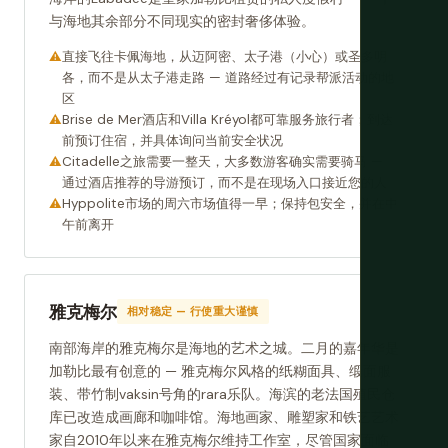
与海地其余部分不同现实的密封奢侈体验。
直接飞往卡佩海地，从迈阿密、太子港（小心）或圣多明
各，而不是从太子港走路 — 道路经过有记录帮派活动的地
区
Brise de Mer酒店和Villa Kréyol都可靠服务旅行者；到达
前预订住宿，并具体询问当前安全状况
Citadelle之旅需要一整天，大多数游客确实需要骑马 —
通过酒店推荐的导游预订，而不是在现场入口接近您的人
Hyppolite市场的周六市场值得一早；保持包安全，并在中
午前离开
雅克梅尔
相对稳定 — 行使重大谨慎
南部海岸的雅克梅尔是海地的艺术之城。二月的嘉年华是
加勒比最有创意的 — 雅克梅尔风格的纸糊面具、缎面服
装、带竹制vaksin号角的rara乐队。海滨的老法国殖民仓
库已改造成画廊和咖啡馆。海地画家、雕塑家和铁艺艺术
家自2010年以来在雅克梅尔维持工作室，尽管国家面临