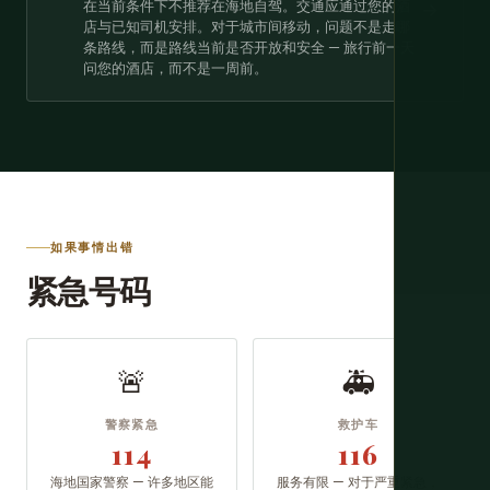
在当前条件下不推荐在海地自驾。交通应通过您的酒
→
店与已知司机安排。对于城市间移动，问题不是走哪
条路线，而是路线当前是否开放和安全 — 旅行前一天
问您的酒店，而不是一周前。
如果事情出错
紧急号码
🚨
🚑
警察紧急
救护车
114
116
海地国家警察 — 许多地区能
服务有限 — 对于严重紧急，