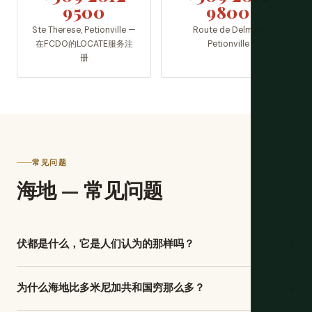
9500
9800
Ste Therese, Petionville —
Route de Delmas,
在FCDO的LOCATE服务注
Petionville
册
常见问题
海地 — 常见问题
+
伏都是什么，它是人们认为的那样吗？
伏都是从西非精神传统（主要是Fon、Ewe和Yoruba）与法国
+
为什么海地比多米尼加共和国穷那么多？
天主教元素在圣多明各（殖民海地）的被奴役非洲人中融合
而兴起的宗教。它是一个活的、复杂的宗教体系，有自己的