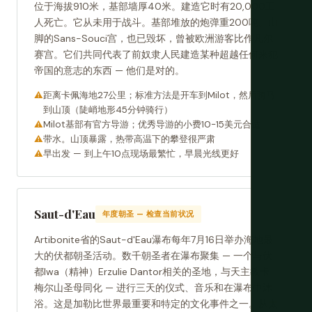
位于海拔910米，基部墙厚40米。建造它时有20,000工
人死亡。它从未用于战斗。基部堆放的炮弹重200吨。山
脚的Sans-Souci宫，也已毁坏，曾被欧洲游客比作凡尔
赛宫。它们共同代表了前奴隶人民建造某种超越任何来犯
帝国的意志的东西 — 他们是对的。
距离卡佩海地27公里；标准方法是开车到Milot，然后骑马
到山顶（陡峭地形45分钟骑行）
Milot基部有官方导游；优秀导游的小费10-15美元合适
带水。山顶暴露，热带高温下的攀登很严肃
早出发 — 到上午10点现场最繁忙，早晨光线更好
Saut-d'Eau
年度朝圣 — 检查当前状况
Artibonite省的Saut-d'Eau瀑布每年7月16日举办海地最
大的伏都朝圣活动。数千朝圣者在瀑布聚集 — 一个与伏
都lwa（精神）Erzulie Dantor相关的圣地，与天主教卡
梅尔山圣母同化 — 进行三天的仪式、音乐和在瀑布中沐
浴。这是加勒比世界最重要和特定的文化事件之一。从太