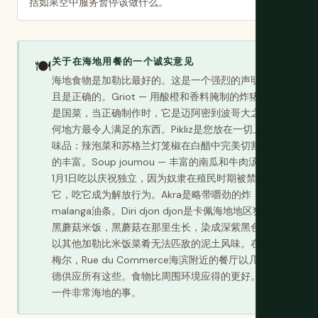
括如果空中服务暂停该做什么。
关于在海地用餐的一个诚实意见
🍽️
海地食物是加勒比最好的。这是一个强烈的声明，而
且是正确的。Griot — 用酸橙和香料腌制的炸猪肉 —
是国菜，当正确制作时，它是迈阿密到波哥大之间任
何地方最令人满足的东西。Pikliz是您放在一切上的调
味品：辣泡菜和苏格兰灯笼椒在白醋中完美切割griot
的丰富。Soup joumou — 丰富的南瓜和牛肉汤 — 在
1月1日吃以庆祝独立，因为奴隶在殖民时期被禁止吃
它，吃它成为解放行为。Akra是略带嚼劲的炸
malanga油条。Diri djon djon是卡佩海地地区独有的
黑蘑菇米饭，黑蘑菇在那里生长，染成深紫黑色，并
以其他加勒比米饭菜肴无法匹敌的泥土风味。在雅克
梅尔，Rue du Commerce海滨附近的餐厅以几百古
德供应所有这些。食物比周围环境应得的更好。这是
一件非常海地的事。