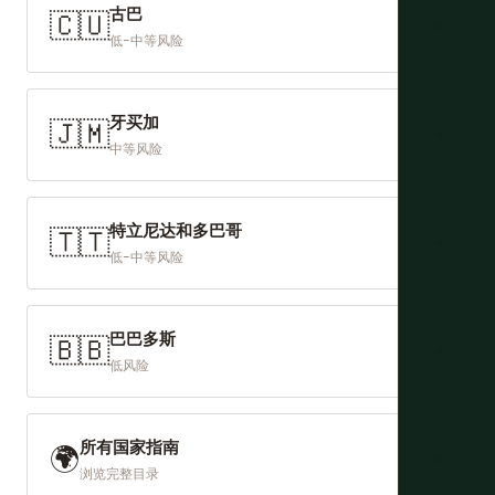
古巴
🇨🇺
→
低-中等风险
牙买加
🇯🇲
→
中等风险
特立尼达和多巴哥
🇹🇹
→
低-中等风险
巴巴多斯
🇧🇧
→
低风险
所有国家指南
🌍
→
浏览完整目录