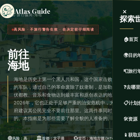
×
Atlas Guide
首页
›
旅行骗局
›
海地
探索
高风险 · 不旅行警告生效 · 在决定前仔细阅读
🏠
首页
前往
🌍
目的
海地
📮
旅行
海地是历史上第一个黑人共和国，这个国家击败了拿破仑
的军队，通过自己的革命废除了奴隶制，是加勒比艺术、
❓
去哪
伏都教、音乐和食物达到最丰富和原创表达的地方。截至
2026年，它也正处于足够严重的治安危机中，大多数政
📋
计划
府建议其公民完全不要前往那里。这两件事同时都是真实
的。本指南是为那些需要了解全貌的人准备的。
🛠️
资源
📱
获取
🔴
🏛️
💱
风险：高
首都：太子港
货币：海地古德 (HTG) / 美元