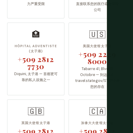
力严重受限
直接联系您的医疗疏散保险
公司
🏥
🇺🇸
HÔPITAL ADVENTISTE
美国大使馆太子港
(太子港)
+509 2229
+509 2812
8000
7730
Tabarre 41, Blvd 15
Diquini, 太子港 — 首都更可
Octobre — 到达前在
靠的私人设施之一
travel.state.gov/STEP注册
您的存在
🇬🇧
🇨🇦
英国大使馆太子港
加拿大大使馆太子港
+509 2812
+509 2812