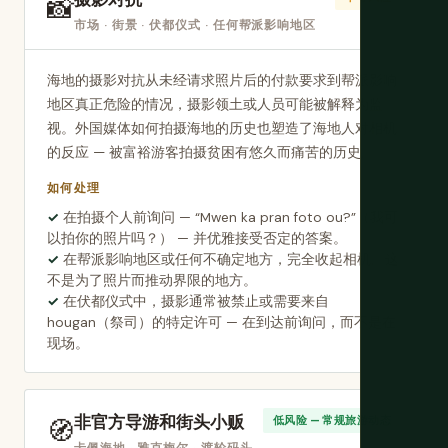
📸
市场 · 街景 · 伏都仪式 · 任何帮派影响地区
海地的摄影对抗从未经请求照片后的付款要求到帮派影响
地区真正危险的情况，摄影领土或人员可能被解释为监
视。外国媒体如何拍摄海地的历史也塑造了海地人对相机
的反应 — 被富裕游客拍摄贫困有悠久而痛苦的历史。
如何处理
在拍摄个人前询问 — “Mwen ka pran foto ou?”（我可
以拍你的照片吗？） — 并优雅接受否定的答案。
在帮派影响地区或任何不确定地方，完全收起相机。这
不是为了照片而推动界限的地方。
在伏都仪式中，摄影通常被禁止或需要来自
hougan（祭司）的特定许可 — 在到达前询问，而不是在
现场。
非官方导游和街头小贩
🧭
低风险 — 常规旅游动态