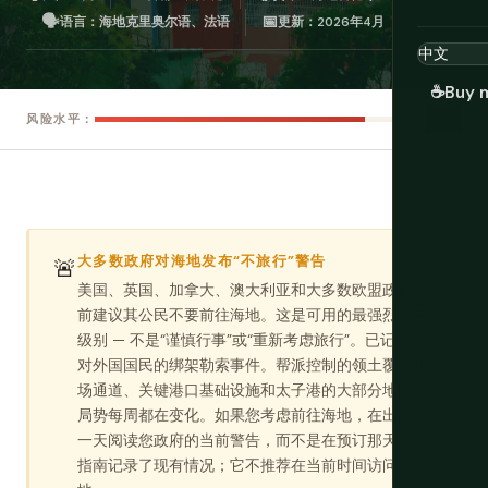
🗣️
📅
语言：海地克里奥尔语、法语
更新：2026年4月
☕
Buy 
高
风险水平：
大多数政府对海地发布“不旅行”警告
🚨
美国、英国、加拿大、澳大利亚和大多数欧盟政府目
前建议其公民不要前往海地。这是可用的最强烈警告
级别 — 不是“谨慎行事”或“重新考虑旅行”。已记录针
对外国国民的绑架勒索事件。帮派控制的领土覆盖机
场通道、关键港口基础设施和太子港的大部分地区。
局势每周都在变化。如果您考虑前往海地，在出发前
一天阅读您政府的当前警告，而不是在预订那天。本
指南记录了现有情况；它不推荐在当前时间访问海