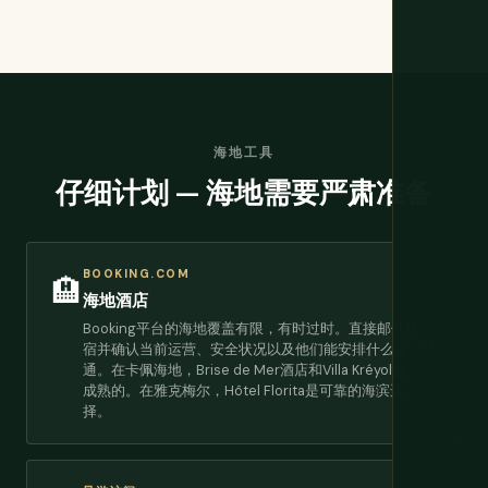
海地工具
仔细计划 — 海地需要严肃准备
BOOKING.COM
🏨
海地酒店
Booking平台的海地覆盖有限，有时过时。直接邮件住
→
宿并确认当前运营、安全状况以及他们能安排什么交
通。在卡佩海地，Brise de Mer酒店和Villa Kréyol是
成熟的。在雅克梅尔，Hôtel Florita是可靠的海滨选
择。