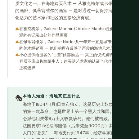
质文化之一。在海地购买艺术 — 从雅克梅尔或卡佩海地
的画廊、佩蒂翁维尔的画室 — 是对通过一切保持海地文
化活力的艺术家和社区的直接经济贡献。
在雅克梅尔，Galerie Monnin和Atelier Machin是值得参
观的有记录出处的作品画廊
在佩蒂翁维尔，Galerie Nader几十年来一直是城市最成熟
的美术经销商 — 他们的库存反映了严肃的海地艺术历史
小心提供给游客的“古董”伏都物品 — 真正的仪式旗或精神
容器不应出售给陌生人；购买活艺术家的认证当代作品是
正确选择
本地人知道：海地真正是什么
🎭
海地于1804年1月1日宣布独立。这是历史上奴隶成功
的第一次革命，也是世界上第一个黑人共和国。拿破
仑派他姐夫带8万士兵收复该岛。他们被击败。然后
法国要求1.5亿法郎赔偿（后来减至9000万）其奴隶
人口的“损失” — 海地支付到1947年，经济学家计算按