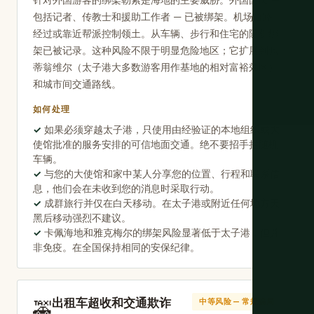
针对外国游客的绑架勒索是海地的主要威胁。外国国民 —
包括记者、传教士和援助工作者 — 已被绑架。机场道路
经过或靠近帮派控制领土。从车辆、步行和住宅的随机绑
架已被记录。这种风险不限于明显危险地区；它扩展到佩
蒂翁维尔（太子港大多数游客用作基地的相对富裕郊区）
和城市间交通路线。
如何处理
如果必须穿越太子港，只使用由经验证的本地组织或大
使馆批准的服务安排的可信地面交通。绝不要招手拦随机
车辆。
与您的大使馆和家中某人分享您的位置、行程和联系信
息，他们会在未收到您的消息时采取行动。
成群旅行并仅在白天移动。在太子港或附近任何地方天
黑后移动强烈不建议。
卡佩海地和雅克梅尔的绑架风险显著低于太子港，但并
非免疫。在全国保持相同的安保纪律。
出租车超收和交通欺诈
🚕
中等风险 — 常规骗局