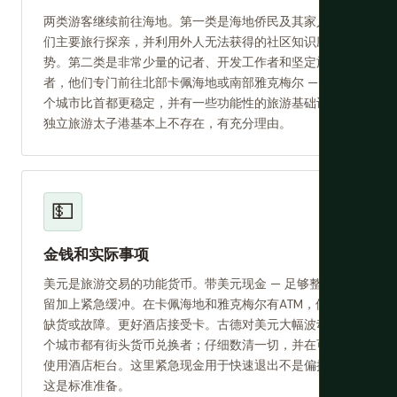
两类游客继续前往海地。第一类是海地侨民及其家人，他
们主要旅行探亲，并利用外人无法获得的社区知识应对局
势。第二类是非常少量的记者、开发工作者和坚定旅行
者，他们专门前往北部卡佩海地或南部雅克梅尔 — 这两
个城市比首都更稳定，并有一些功能性的旅游基础设施。
独立旅游太子港基本上不存在，有充分理由。
💵
金钱和实际事项
美元是旅游交易的功能货币。带美元现金 — 足够整个逗
留加上紧急缓冲。在卡佩海地和雅克梅尔有ATM，但经常
缺货或故障。更好酒店接受卡。古德对美元大幅波动。两
个城市都有街头货币兑换者；仔细数清一切，并在可能时
使用酒店柜台。这里紧急现金用于快速退出不是偏执 —
这是标准准备。