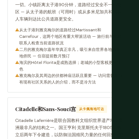
一切。小镇距离太子港90分钟，道路经过安全不一的地
区 — 从太子港的航班（可用时）或从多米尼加共和国私
人车辆到达比公共道路更安全。
从太子港到雅克梅尔的道路经过Martissant和
Carrefour，这两个地区有重大帮派活动 — 旅行前与本地
联系人检查当前道路状况
二月的雅克梅尔嘉年华真正非凡，吸引来自世界各地的海
地侨民 — 住宿提前数月预订
海滨的Hôtel Florita是成熟选择；老城的小型客栈更有特
色
雅克梅尔及其周边的伏都神庙活跃且重要 — 访问需要来自
有现有社区关系的人的介绍，而不是冷方法
Citadelle和Sans-Souci宫
从卡佩海地可达
Citadelle Laferrière是联合国教科文组织世界遗产地，美
洲最非凡的结构之一。国王亨利·克里斯托夫于1805年独
立后两年下令建造，以防御法国殖民力量的任何回归。它