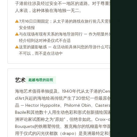
子港前往涉及经过安全不一地区的道路。对于尊重到达的
人来说，这种体验在海地独一无二。
7月16日日期固定；从太子港的路线在旅行前几天需要当前
安全情报
与在现场有现有关系的海地导游同行 — 作为明显外来者未
经介绍到达对神圣仪式不合适
这里的摄影敏感 — 在活动前具体问您的导游什么可以什么
不可以，而不是在活动中
艺术
超越地理的说明
海地艺术值得单独提及。1940年代从太子港的Centre
d'Art兴起的海地绘画传统产生了20世纪一些最原创的作
品 — Hector Hyppolite、Philomé Obin、Castera
Bazile和其他数十人用生动色彩和形式创新描绘国家，欧
洲评论家试图称之为“原始”，但绝非如此。Croix-des-
Bouquets的铁雕塑传统、雅克梅尔的纸糊嘉年华面具、
用于仪式的闪光伏都旗（drapo）是美洲最特定和美丽物