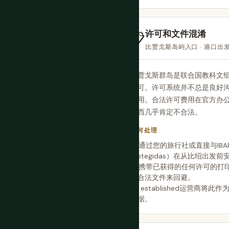
许可和文件混淆
中等风险
📋
比贾戈斯岛屿入口 · 港口出发
A钞票或应用与报价不同的汇
比贾戈斯群岛是联合国教科文
银行差。由于ATM不可靠，这
许可。许可系统并不总是良好
短缺，无法轻易从机器上补充。
费用。合法许可费用在官方办
东西几乎肯定不合法。
如何处理
 Ecobank和BDU是最可靠
通过您的旅行社或直接与IBAP（Insti
每张钞票。
Protegidas）在从比绍出发
 任何岛上都没有兑换设施。
携带已获得的任何许可的打印
示合法文件来回避。
established运营商将
论据。