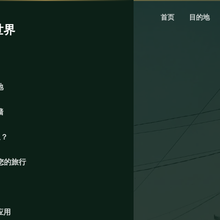
首页
目的地
世界
地
墙
里？
您的旅行
应用