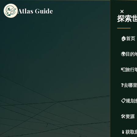
×
Atlas Guide
探索
🏠
首页
🌍
目的
📮
旅行
❓
去哪
📋
规划
🛠️
资源
📱
获取