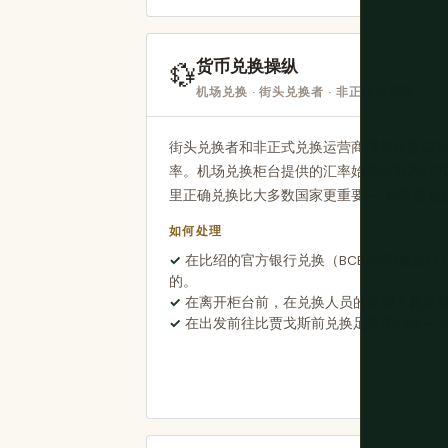
货币兑换操纵
💱
机场兑换 · 街头兑换者 · 非正式运营商
街头兑换者和非正式兑换运营商偶尔短数CF
率。机场兑换柜台提供的汇率始终比市内官方
里正确兑换比大多数国家更重要 — 如果您
如何处理
在比绍的官方银行兑换（BCEAO附属银行） —
的。
在离开柜台前，在兑换人员的全视下数清
在出发前往比贾戈斯前兑换足够的CFA —