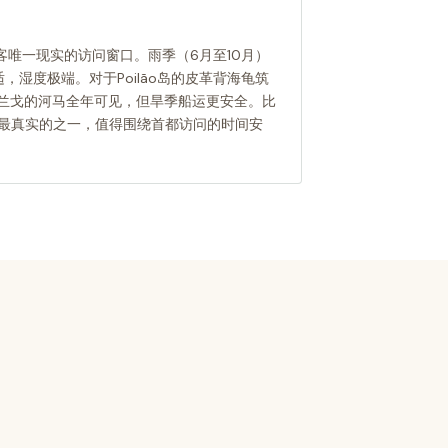
游客唯一现实的访问窗口。雨季（6月至10月）
，湿度极端。对于Poilão岛的皮革背海龟筑
奥兰戈的河马全年可见，但旱季船运更安全。比
非最真实的之一，值得围绕首都访问的时间安