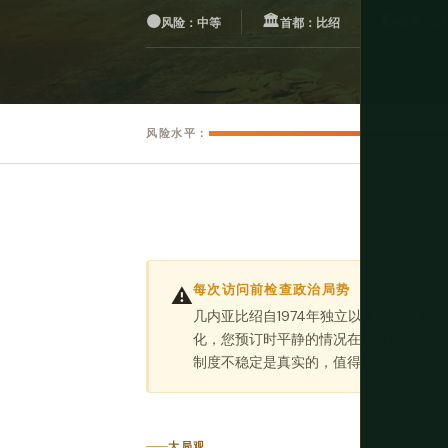
🟠
🏛️
💱
风险：中等
首都：比绍
货币：CFA
风险水平：
每次访问前检查政治局势
⚠️
几内亚比绍自1974年独立以来经历了九
化，您预订时平静的情况在出发时可能已
制度不稳定是真实的，值得认真对待。
大局观