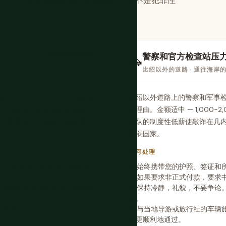
压力、出租车超额收费、后勤陷阱 — 而不是犯罪性
。
警察和官方检查站压
最常见的财务风险
🚓
口区
比绍以外的道路 · 通往海岸的
000-3,000 XOF；司机向
比绍以外道路上的警察和军事
。外国人与本地定价之间的差距很
的理由。金额适中 — 1,000-
要了解系统。大多数客栈和酒店
部队的制度性低薪使敲诈在几
脆弱国家。
如何处理
最可靠的选择，完全消除到达大厅
始终携带您的护照、签证和所
如果要求非正式付款，要求
城市的车费应该是多少，并使用
保持冷静，礼貌，不要争论
论。
是之后。
与当地导游或旅行社的车辆旅
能更顺利地通过。