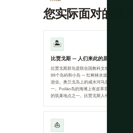
您实际面对的情
🏝️
比贾戈斯 — 人们来此的原因
比贾戈斯群岛是联合国教科文组织生物圈保
88个岛屿和小岛 — 红树林水道、原始海滩
游业。奥兰戈岛上的咸水河马是世界上仅有
一。Poilão岛的海滩上有皮革背和绿海龟
的筑巢地点之一。比贾戈斯人维持着母系社
⛵