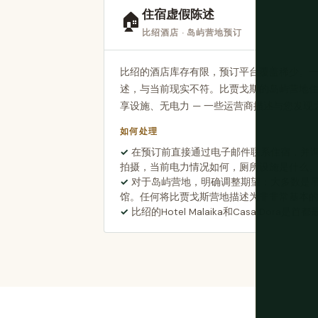
住宿虚假陈述
🏠
比绍酒店 · 岛屿营地预订
比绍的酒店库存有限，预订平台覆盖稀少。
述，与当前现实不符。比贾戈斯的岛屿营地住
享设施、无电力 — 一些运营商描述与您发
如何处理
在预订前直接通过电子邮件联系住宿，并询
拍摄，当前电力情况如何，厕所设施是什么
对于岛屿营地，明确调整期望：大多数是
馆。任何将比贾戈斯营地描述为非非常基本
比绍的Hotel Malaika和Casa Dor