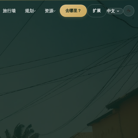
☕
旅行墙
规划
资源
去哪里？
扩展