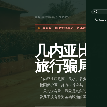
首页
›
旅行骗局
›
几内亚比绍
☕
Buy 
中等风险 · 比贾戈斯群岛 · 西非最后的边疆之一
几内亚比绍
旅行骗局
几内亚比绍是西非最小、最少游客的国家之
物圈保护区，拥有88个岛屿，有咸水河马
一天的游客量。风险是真实的，但主要是
及几乎没有旅游基础设施的国家后勤挑战