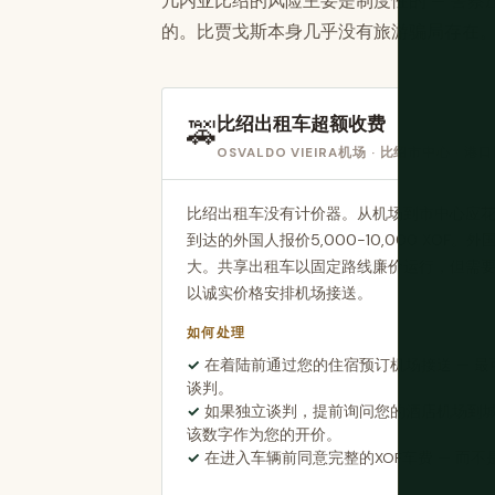
几内亚比绍的风险主要是制度性的 — 警察
的。比贾戈斯本身几乎没有旅游骗局存在
比绍出租车超额收费
🚕
OSVALDO VIEIRA机场 · 比绍市中心 · 港
比绍出租车没有计价器。从机场到市中心应花费2,
到达的外国人报价5,000-10,000 XOF
大。共享出租车以固定路线廉价运行，但需
以诚实价格安排机场接送。
如何处理
在着陆前通过您的住宿预订机场接送 — 
谈判。
如果独立谈判，提前询问您的酒店机场到
该数字作为您的开价。
在进入车辆前同意完整的XOF车费 — 而不