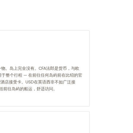
一物。岛上完全没有。CFA法郎是货币，与欧
于整个行程 — 在前往任何岛屿前在比绍的官
绍酒店接受卡。USD在英语西非不如广泛接
，包括前往岛屿的船运，舒适访问。