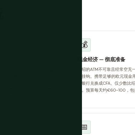
况
💰
现金经济 — 彻底准备
护区，位于大西洋海岸外，拥有
比绍的ATM不可靠且经常空无
和原始森林的迷宫，几乎没有旅
元挂钩。携带足够的欧元现金用
的两个定期进入海洋的种群之
方银行兑换成CFA。仅少数比
筑巢，数量使其成为大西洋最重要
受。预算每天约€60-100
会和基本完整的传统文化。
📅