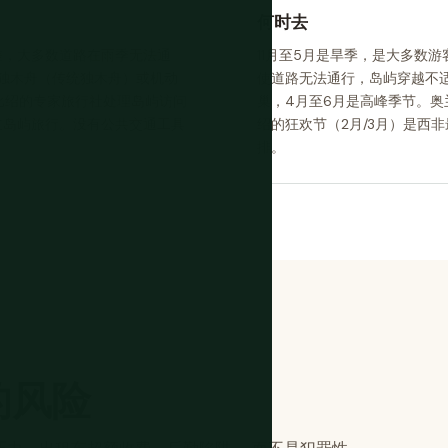
何时去
差，大多数道路在雨季无法通
11月至5月是旱季，是大多数
坐独木舟（传统独木舟）或机动
使道路无法通行，岛屿穿越不适
于比绍的专家旅行社处理岛屿访问
巢，4月至6月是高峰季节。
立岛屿旅行。没有公共交通工具
绍的狂欢节（2月/3月）是西
排。
的风险