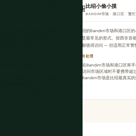
比绍小偷小摸
低风险 — 实际问题
🎒
BANDIM市场 · 港口区 · 
一些在线列表有过时的照片或描
比绍的Bandim市场和港口
宿极其基本 — 通常是吊床、共
窃是最常见的形式。按西非首都
现之间的差距可能很大。
者都值得访问 — 但适用正常警
如何处理
问具体的当前问题 — 照片何时
在Bandim市场和港口区
。
访问市场区域时不要携带超
吊床和基本庇护所，不是生态旅
Bandim市场是比绍最真实
的运营商都应被质疑。
施。
a是首都最一致推荐的可靠选择。