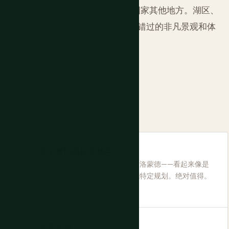
一流，至少值得五天。它也完全不像国家其他地方。湖区、
尔兰海岸——这些是伦敦专属旅行完全错过的非凡景观和体
乎每次都胜过两周伦敦深度之旅。
爱丁堡以外的苏格兰
天鹅岛、格伦科伊、西北高地、洛蒙德——看起来像是
为神话设计的景观。需要汽车或特定规划。绝对值得。
伦敦成本