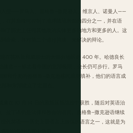
入侵——罗马人、盎格鲁-撒克逊人、维京人、诺曼人——
史，在其巅峰时控制了地球陆地表面的四分之一，并在语
影响了历史上任何其他政治实体更多的地方和更多的人。这
感到自豪，并对第二个进行持续、未解决的辩论。
现在英格兰和威尔士的大部分地区近 400 年。哈德良长
 年开始建造——标志着帝国的北部极限，全长仍可步行。罗马
在德国和丹麦的盎格鲁-撒克逊移民浪潮填补，他们的语言成
北部和东部建立了定居点。
廉在 10 月 14 日的黑斯廷斯战役中获胜，随后对英语治
。拉丁语仍是法律和教会的语言。盎格鲁-撒克逊语继续
了现代英语——历史上最语言上放荡的语言之一，这就是为
它遇到的每种语言中借用。