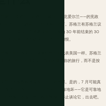
国家——英格兰、苏格兰、威尔士和北爱尔兰——的宪政
例中还有自己的政府、法律体系和语言。苏格兰有苏格兰议
语。北爱尔兰有风暴议会，以及由 30 年前结束的 30
几个世纪以来一直在处理由此产生的怨恨。
。伦敦不再代表英国，就像纽约不再代表美国一样。苏格兰
用同一本护照的不同文明。按地区规划你的旅行，而不是按
英国比大多数欧洲度假目的地更潮湿。是的，7 月可能真
8 月可能有完全阴沉的云。天气不是可靠地坏——它是可靠地
杂。打包多层衣服。早上检查预报。停止谈论它，出去吧。