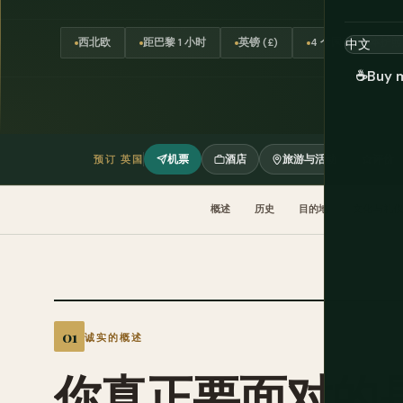
西北欧
距巴黎 1 小时
英镑 (£)
4 个国家，1 本护照
☕
Buy 
机票
酒店
旅游与活动
评价
预订 英国
概述
历史
目的地
文化与礼仪
诚实的概述
你真正要面对的