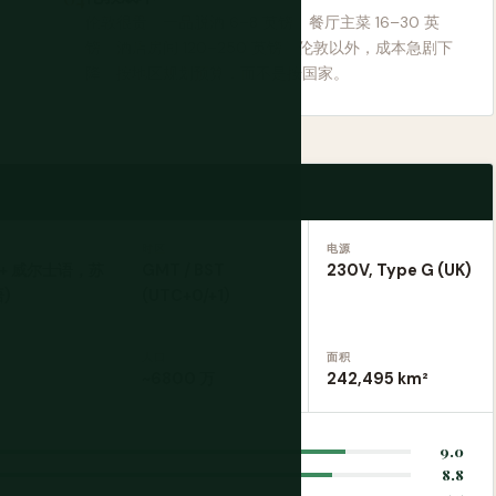
伦敦很贵。一品脱酒 6–8 英镑。餐厅主菜 16–30 英
镑。酒店房间 120–250 英镑。伦敦以外，成本急剧下
降。按地区规划预算，而不是按国家。
时区
电源
(+ 威尔士语，苏
GMT / BST
230V, Type G (UK)
)
(UTC+0/+1)
人口
面积
~6800 万
242,495 km²
9.0
8.8