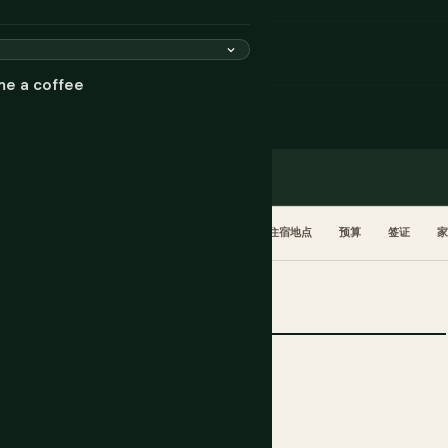
非常安全
me a coffee
eSIM
美食与饮品
何时去
规划
交通
住宿地点
预算
签证
是什么