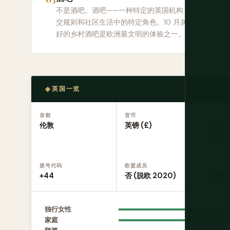
不是酒吧。酒吧——一种特定的英国机构，有特定的社
交规则和社区生活中的特定角色。10 月灰色下午一个
好的乡村酒吧是欧洲最文明的体验之一。
英国一览
首都
货币
语言
伦敦
英镑 (£)
英语 
格兰语
拨号代码
欧盟成员
驾驶
+44
否 (脱欧 2020)
左侧
独行女性
家庭