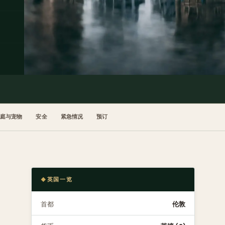
家庭与宠物
安全
紧急情况
预订
英国一览
首都
伦敦