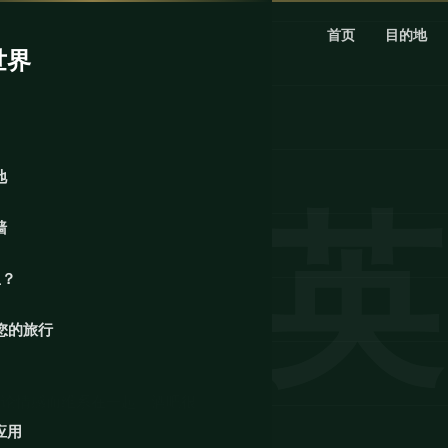
首页
目的地
世界
地
墙
里？
您的旅行
讨论情感而维系在一起。酒吧很
应用