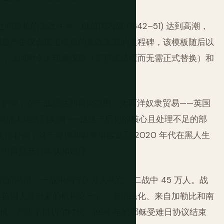
之间漫长的宪政斗争，以英国内战 (1642–51) 达到高潮，
这些是产生议会民主模板的宪政发展的里程碑，该模板随后以
法，这同时令人印象深刻（它持续适应而无需正式替换）和
和定居扩张，在一战后达到最大范围。大西洋奴隶贸易——英国
被奴役的非洲人运送到美洲——是这一历史的核心且处理不足的部
支付补偿，这一道德和财务事实直到 2020 年代在黑人生
语中得到充分承认和处理。
价高昂：一战中约 70 万人死亡，二战中 45 万人。战
年，是英国人最自豪的机构之一）、非殖民化、来自加勒比和南
危机，产生了撒切尔时代。1998 年的耶稣受难日协议结束