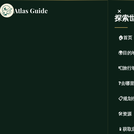
×
Atlas Guide
探索
🏠
首页
🌍
目的
📮
旅行
❓
去哪
📋
规划
🛠️
资源
📱
获取