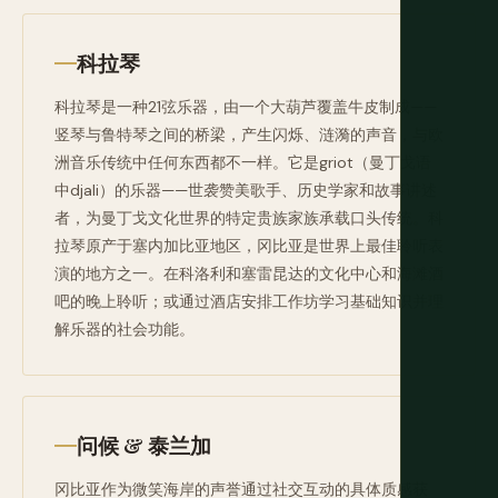
科拉琴
科拉琴是一种21弦乐器，由一个大葫芦覆盖牛皮制成——
竖琴与鲁特琴之间的桥梁，产生闪烁、涟漪的声音，与欧
洲音乐传统中任何东西都不一样。它是griot（曼丁戈语
中djali）的乐器——世袭赞美歌手、历史学家和故事讲述
者，为曼丁戈文化世界的特定贵族家族承载口头传统。科
拉琴原产于塞内加比亚地区，冈比亚是世界上最佳聆听表
演的地方之一。在科洛利和塞雷昆达的文化中心和海滩酒
吧的晚上聆听；或通过酒店安排工作坊学习基础知识并理
解乐器的社会功能。
问候 & 泰兰加
冈比亚作为微笑海岸的声誉通过社交互动的具体质感获