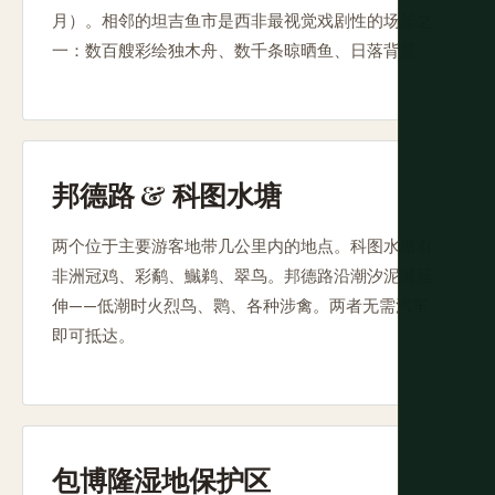
月）。相邻的坦吉鱼市是西非最视觉戏剧性的场景之
一：数百艘彩绘独木舟、数千条晾晒鱼、日落背景。
邦德路 & 科图水塘
两个位于主要游客地带几公里内的地点。科图水塘有
非洲冠鸡、彩鹬、鱡鹈、翠鸟。邦德路沿潮汐泥滩延
伸——低潮时火烈鸟、鹮、各种涉禽。两者无需汽车
即可抵达。
包博隆湿地保护区