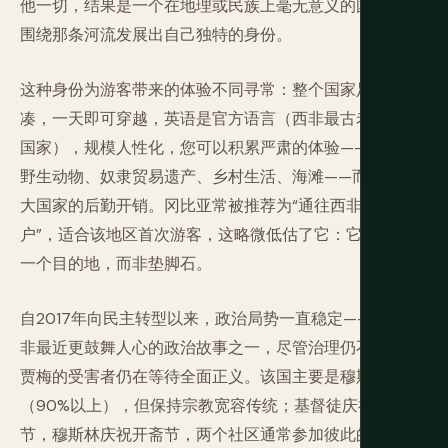
他一切，结果是一个在地理或民族上毫无意义的国家，但
围绕那条河流发展出自己独特的身份。
这种身份为游客带来的体验不同寻常：整个国家足够紧
凑，一天即可穿越，英语是官方语言（西非最古老的英语
国家），规模人性化，您可以积累严肃的体验——观鸟、
野生动物、奴隶贸易遗产、乡村生活、海滩——而无需较
大国家的后勤开销。冈比亚常被推荐为“通往西非的门
户”，适合该地区首次游客，这略微低估了它：它本身就是
一个目的地，而非垫脚石。
自2017年向民主转型以来，政治局势一直稳定——这是西
非最近更鼓舞人心的政治故事之一，尽管治理仍不完美，
贾梅的受害者仍在等待全面正义。该国主要是穆斯林
（90%以上），但保持宗教宽容传统；基督徒庆祝圣诞
节，穆斯林庆祝开斋节，两个社区通常参加彼此的主要活