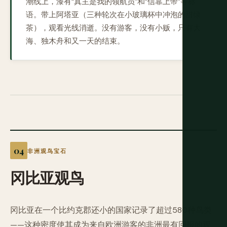
潮线上，漆有“真主是我的领航员”和“信靠上帝”等标
语。带上阿塔亚（三种轮次在小玻璃杯中冲泡的甜绿
茶），观看光线消逝。没有游客，没有小贩，只有大
海、独木舟和又一天的结束。
非洲观鸟宝石
冈比亚观鸟
冈比亚在一个比约克郡还小的国家记录了超过580种鸟类
——这种密度使其成为来自欧洲游客的非洲最有回报的观