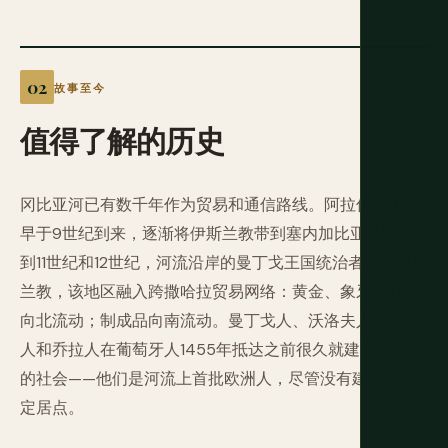
故事至今
值得了解的历史
冈比亚河已有数千年作为贸易和通信路线。阿拉伯商人最
早于9世纪到来，逐渐将伊斯兰教带到塞内加比亚地区。
到11世纪和12世纪，河流沿岸的曼丁戈王国统治者皈依伊斯
兰教，该地区融入跨撒哈拉贸易网络：黄金、象牙和奴隶
向北流动；制成品向南流动。曼丁戈人、沃洛夫人、富拉
人和乔拉人在葡萄牙人1455年抵达之前很久就建立了复杂
的社会——他们是河流上首批欧洲人，尽管没有建立永久
定居点。