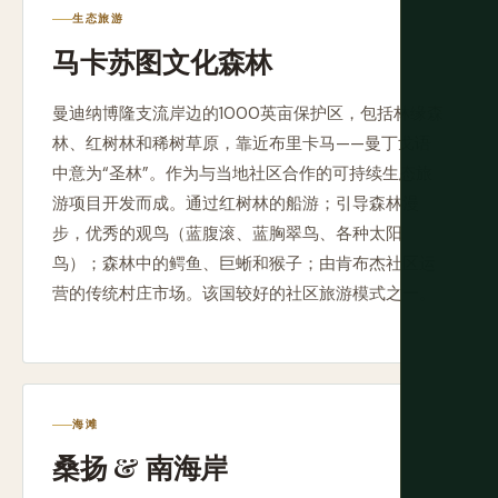
生态旅游
马卡苏图文化森林
曼迪纳博隆支流岸边的1000英亩保护区，包括林缘森
林、红树林和稀树草原，靠近布里卡马——曼丁戈语
中意为“圣林”。作为与当地社区合作的可持续生态旅
游项目开发而成。通过红树林的船游；引导森林漫
步，优秀的观鸟（蓝腹滚、蓝胸翠鸟、各种太阳
鸟）；森林中的鳄鱼、巨蜥和猴子；由肯布杰社区运
营的传统村庄市场。该国较好的社区旅游模式之一。
海滩
桑扬 & 南海岸