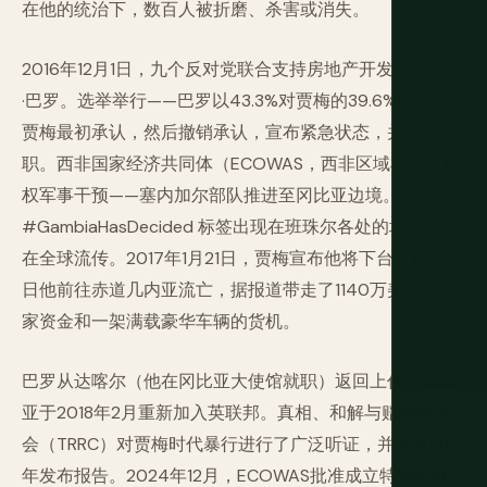
在他的统治下，数百人被折磨、杀害或消失。
2016年12月1日，九个反对党联合支持房地产开发商阿达马
·巴罗。选举举行——巴罗以43.3%对贾梅的39.6%获胜。
贾梅最初承认，然后撤销承认，宣布紧急状态，并拒绝离
职。西非国家经济共同体（ECOWAS，西非区域机构）授
权军事干预——塞内加尔部队推进至冈比亚边境。
#GambiaHasDecided 标签出现在班珠尔各处的墙上，并
在全球流传。2017年1月21日，贾梅宣布他将下台，1月27
日他前往赤道几内亚流亡，据报道带走了1140万美元的国
家资金和一架满载豪华车辆的货机。
巴罗从达喀尔（他在冈比亚大使馆就职）返回上任。冈比
亚于2018年2月重新加入英联邦。真相、和解与赔偿委员
会（TRRC）对贾梅时代暴行进行了广泛听证，并于2021
年发布报告。2024年12月，ECOWAS批准成立特别法庭