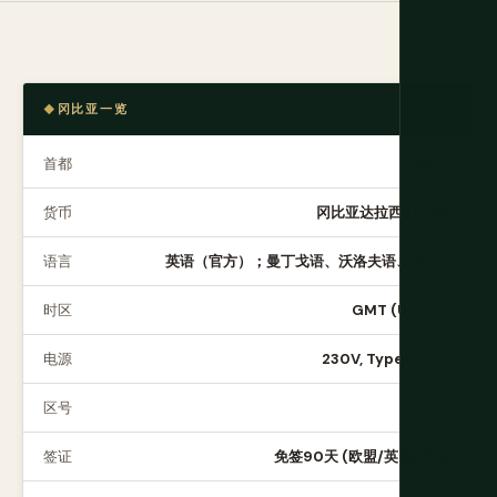
冈比亚一览
首都
班珠尔
货币
冈比亚达拉西 (GMD)
语言
英语（官方）；曼丁戈语、沃洛夫语、富拉语
时区
GMT (UTC+0)
电源
230V, Type G (UK)
区号
+220
签证
免签90天 (欧盟/英国/美国)