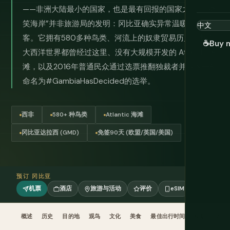
——非洲大陆最小的国家，也是最有回报的国家之一。“微
笑海岸”并非旅游局的发明：冈比亚确实异常温暖而热情好
客。它拥有580多种鸟类、河流上的奴隶贸易历史，整个
☕
Buy 
大西洋世界都曾经过这里、没有大规模开发的 Atlantic 海
滩，以及2016年普通民众通过选票推翻独裁者并将这一刻
命名为#GambiaHasDecided的选举。
西非
580+ 种鸟类
Atlantic 海滩
冈比亚达拉西 (GMD)
免签90天 (欧盟/英国/美国)
预订 冈比亚
机票
酒店
旅游与活动
评价
eSIM
概述
历史
目的地
观鸟
文化
美食
最佳出行时间
规划
交通