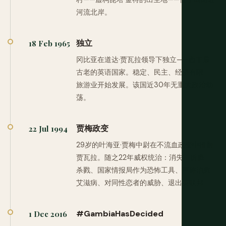
河流北岸。
独立
18 Feb 1965
冈比亚在道达·贾瓦拉领导下独立——西非最
古老的英语国家。稳定、民主、经济有限。
旅游业开始发展。该国近30年无重大政治动
荡。
贾梅政变
22 Jul 1994
29岁的叶海亚·贾梅中尉在不流血政变中推翻
贾瓦拉。随之22年威权统治：消失、折磨、
杀戮、国家情报局作为恐怖工具、声称治愈
艾滋病、对同性恋者的威胁、退出英联邦。
#GambiaHasDecided
1 Dec 2016