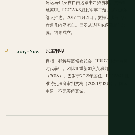
阿达马·巴罗在自由选举中击败贾梅。贾梅拒
绝离职。ECOWAS威胁军事干预。塞内加尔
部队推进。2017年1月21日，贾梅让步并飞往
赤道几内亚流亡。巴罗从达喀尔返回就任总
统。结果成立。
民主转型
2017–Now
真相、和解与赔偿委员会（TRRC）记录贾梅
时代暴行。冈比亚重新加入英联邦
（2018）。巴罗于2021年连任。ECOWAS批
准特别法庭审判贾梅（2024年12月）。国家
重建，不完美但真诚。