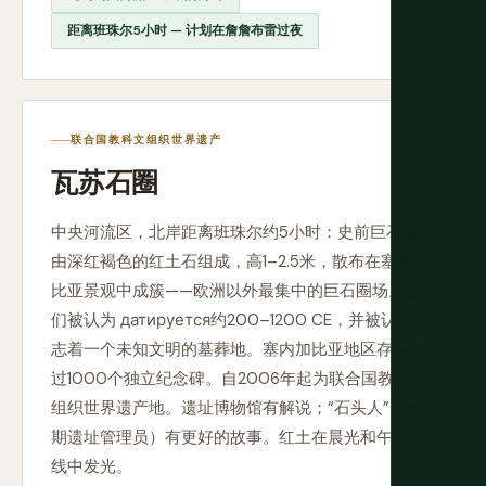
距离班珠尔5小时 — 计划在詹詹布雷过夜
联合国教科文组织世界遗产
瓦苏石圈
中央河流区，北岸距离班珠尔约5小时：史前巨石圈，
由深红褐色的红土石组成，高1–2.5米，散布在塞内加
比亚景观中成簇——欧洲以外最集中的巨石圈场。它
们被认为 датируется约200–1200 CE，并被认为标
志着一个未知文明的墓葬地。塞内加比亚地区存在超
过1000个独立纪念碑。自2006年起为联合国教科文
组织世界遗产地。遗址博物馆有解说；“石头人”（长
期遗址管理员）有更好的故事。红土在晨光和午后光
线中发光。