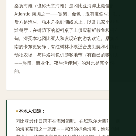
桑扬海滩（也称天堂海滩）是冈比亚海岸上最佳的
Atlantic 海滩之一——宽阔、金色，没有度假村开发，
后方是渔村、独木舟拖到潮线以上，以及几家小型海
滩餐厅，在树荫下的塑料桌子上供应新鲜梭鱼和提布
甸。深受本地冈比亚人和发现它的游客欢迎。桑扬以
南的卡东更安静，有红树林小溪适合皮划艇和小爬行
动物农场。与科洛利包机游客地带（有自己的吸引力
——热闹、商业化、夜生活便利）的对比是完全不同
的。
本地人知道：
冈比亚最佳日落不在海滩酒吧。在班珠尔大西洋一侧
的海滨茶馆之一就座——宽阔的棕色海滩，渔船拖到