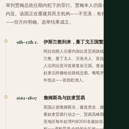
审判贾梅总统任期内犯下的罪行。贾梅本人仍留在赤道几
内亚。该国正在重建其民主机构——不完美，有持续挑战
——但方向明确。选举结果成立。
伊斯兰教到来，曼丁戈王国繁荣
9th–15th c.
阿拉伯商人沿塞内加比亚贸易路线引入伊斯
兰教。曼丁戈人、沃洛夫人、富拉人和乔拉
人沿冈比亚河发展复杂王国。黄金、象牙和
奴隶沿跨撒哈拉路线交易。葡萄牙人于1455
年抵达——首批欧洲人。
詹姆斯岛与奴隶贸易
1661–1807
英国占据詹姆斯岛，建造堡垒，建立西非主
要奴隶贸易行动之一。贸易高峰期塞内加比
亚地区每年处理约6000名被奴役者。朱富雷
村——虚构昆塔·金特的出生地——位于岛附近