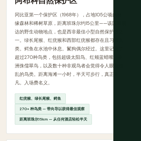
冈比亚第一个保护区（1968年），占地105公顷的林
缘森林和稀树草原，距离班珠尔约15公里——该国最易
达的野生动物地点，也是西非最佳小型自然保护区之
一。绿长尾猴、红疣猴和西部红疣猴都存在且习惯人
类。鳄鱼在水池中休息。鬣狗偶尔经过。这里记录了
超过270种鸟类，包括超级太阳鸟、红颊蓝蜡嘴、非
洲侏儒翠鸟，以及数十种非观鸟者会觉得令人眼花缭
乱的鸟类。距离海滩一小时，半天可步行，真正非
凡。入场费名义。
红疣猴、绿长尾猴、鳄鱼
270+ 种鸟类 — 带向导以获得最佳观察
距离班珠尔15km — 从任何酒店轻松半天