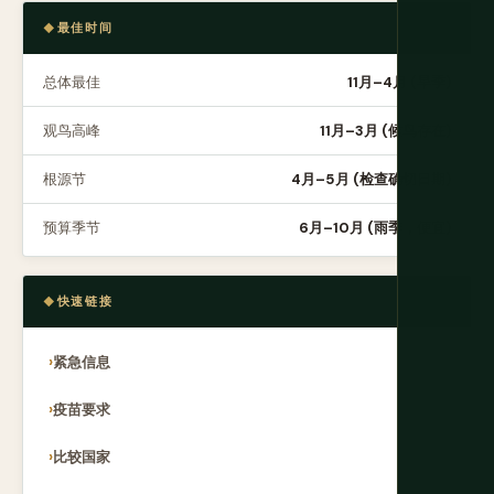
最佳时间
总体最佳
11月–4月 (旱季)
观鸟高峰
11月–3月 (候鸟存在)
根源节
4月–5月 (检查确切日期)
预算季节
6月–10月 (雨季，便宜)
快速链接
紧急信息
疫苗要求
比较国家