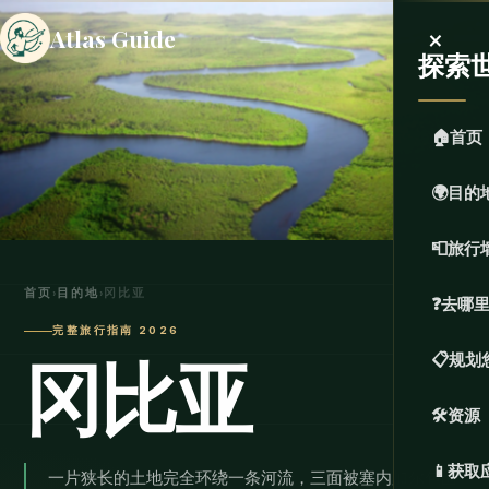
×
Atlas Guide
探索
🏠
首页
🌍
目的
📮
旅行
首页
›
目的地
›
冈比亚
❓
去哪
完整旅行指南 2026
冈比亚
📋
规划
🛠️
资源
📱
获取
一片狭长的土地完全环绕一条河流，三面被塞内加尔包围