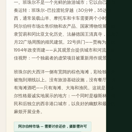
一。班珠尔不是一个光鲜的旅游城市；它以自己的节
奏运转：班珠尔-巴拉渡轮穿越（30分钟，35达拉
西，通常装载山羊、摩托车和卡车需要两个小时）、
阿尔伯特市场出售织物和农产品、国家博物馆展示奴
隶贸易和冈比亚文化历史、法赫德国王清真寺，以及7
月22广场周围的殖民建筑。22号拱门——贾梅为庆祝
1994年政变而建——从其观景台提供城市和河流的最
佳视野：一个独裁者的虚荣项目被重新用作观景点。
班珠尔的大西洋一侧有宽阔的棕色海滩，彩绘独木舟
被拖到潮线以上。没有旅游基础设施，没有餐厅，没
有海滩酒吧——只有海滩、大海和渔民。这就是班珠
尔性格最诚实地展示的地方：一个同时是穆斯林、殖
民和后独立的西非港口城市，以良好的幽默和最少的
麻烦开展业务。
阿尔伯特市场 — 需要讨价还价，摄影需许可