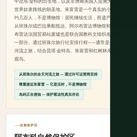
中昆塔·金特的出生地，以及非洲裔美国人追溯大西洋
世界奴隶路线的朝圣地。朱富雷是一个真实的小村，
约几百人，不是博物馆：居民继续生活，而遗产游客
从班珠尔或巴拉乘船抵达。阿尔布雷达博物馆和阿尔
布雷达法国贸易站废墟也是联合国教科文组织名录的
一部分。通过班珠尔旅行社安排行程——通常是全天
河流之旅，结合昆塔·金特岛、朱富雷和红树林岸边的
观鸟。
从班珠尔的全天河流之旅 — 通过许可运营商安排
尊重接近朱富雷 — 它是活村，不是博物馆
岛屿正在侵蚀 — 保护紧迫性真实存在
自然保护区
阿布科自然保护区