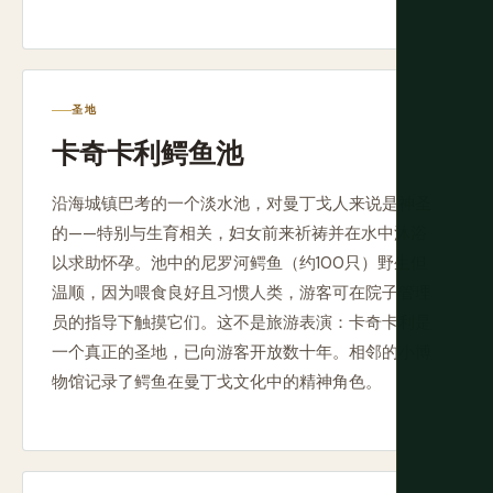
圣地
卡奇卡利鳄鱼池
沿海城镇巴考的一个淡水池，对曼丁戈人来说是神圣
的——特别与生育相关，妇女前来祈祷并在水中沐浴
以求助怀孕。池中的尼罗河鳄鱼（约100只）野生但
温顺，因为喂食良好且习惯人类，游客可在院子管理
员的指导下触摸它们。这不是旅游表演：卡奇卡利是
一个真正的圣地，已向游客开放数十年。相邻的小博
物馆记录了鳄鱼在曼丁戈文化中的精神角色。