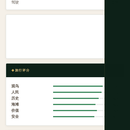
驾驶
右侧
旅行评分
观鸟
9.6
人民
9.4
历史
8.8
海滩
8.2
价值
8.5
安全
8.0