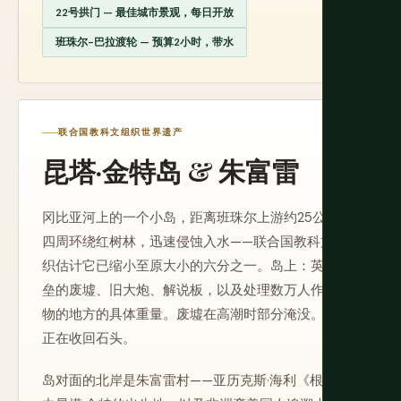
22号拱门 — 最佳城市景观，每日开放
班珠尔-巴拉渡轮 — 预算2小时，带水
联合国教科文组织世界遗产
昆塔·金特岛 & 朱富雷
冈比亚河上的一个小岛，距离班珠尔上游约25公里，
四周环绕红树林，迅速侵蚀入水——联合国教科文组
织估计它已缩小至原大小的六分之一。岛上：英国堡
垒的废墟、旧大炮、解说板，以及处理数万人作为货
物的地方的具体重量。废墟在高潮时部分淹没。树木
正在收回石头。
岛对面的北岸是朱富雷村——亚历克斯·海利《根源》