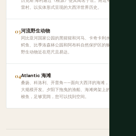
历克斯·海利通过《根源》使其闻名于世。附近有朱富
雷村。以实体形式呈现的大西洋世界历史。
河流野生动物
冈比亚河国家公园的黑猩猩和河马、卡奇卡利水池的
鳄鱼、比季洛森林公园和阿布科自然保护区的猴子。
野生动物近在咫尺且易达。
Atlantic 海滩
桑扬、科洛利、开普角——面向大西洋的海滩，没有
大规模开发。夕阳下拖曳的渔船、海滩烤架上的新鲜
梭鱼，足够宽阔，您可以找到空间。