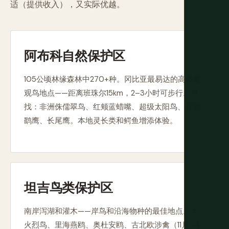
适（提供收入），又实际优越。
阿布科自然保护区
105公顷林缘森林中270+种。冈比亚最易达的高质量
观鸟地点——距离班珠尔15km，2–3小时可步行。寻
找：非洲侏儒翠鸟、红颊蓝蜡嘴、超级太阳鸟、非洲
鹞鹰、长尾鹰。本地灵长类和鳄鱼增添体验。
坦吉鸟类保护区
南岸泻湖和灌木——岸鸟和沿海物种的最佳地点。大
火烈鸟、里海燕鸥、奥杜安鸥、古北欧涉禽（11月–4