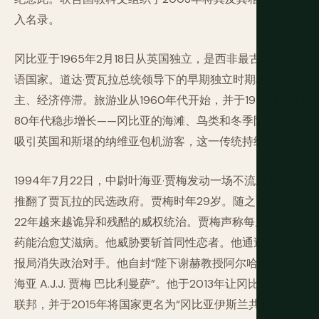
入名录。
冈比亚于1965年2月18日从英国独立，是西非最古老的英
语国家。道达·贾瓦拉总统领导下的早期独立时期稳定、民
主、经济停滞。旅游业从1960年代开始，并于1970年代和
80年代稳步增长——冈比亚的海滩、鸟类和冬季阳光主要
吸引英国和斯堪的纳维亚包机游客，这一传统持续至今。
1994年7月22日，中尉叶海亚·贾梅发动一场不流血政变，
推翻了贾瓦拉的民选政府。贾梅时年29岁。随之而来的是
22年越来越诡异和残酷的威权统治。贾梅声称每周四用草
药能治愈艾滋病。他威胁要斩首同性恋者。他通过国家情
报局消失政治对手。他自封“陛下谢赫教授阿尔哈吉博士叶
海亚 A.J.J. 贾梅 巴比利曼萨”。他于2013年让冈比亚退出英
联邦，并于2015年将国家更名为“冈比亚伊斯兰共和国”。