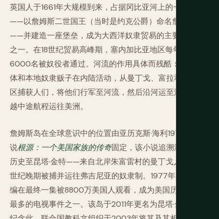
英国人于1661年大规模到来，占据冈比亚河上的一个小岛
——以詹姆斯二世国王（当时是约克公爵）命名詹姆斯岛
——并建造一座堡垒，成为大西洋奴隶贸易的主要处理点
之一。在18世纪贸易高峰期，塞内加比亚地区每年约有
6000名被奴役者通过。河流的作用具体而残酷：武装团
体和本地奴隶贩子在内陆活动，从曼丁戈、富拉和其他社
区捕获人们，将他们行军至河流，然后沿河运至海岸，穿
越中途航程运往美洲。
詹姆斯岛在全球意识中的位置由亚历克斯·海利1976年的小
说
根源：一个美国家族的传奇
固定，该小说追溯海利家族
历史至昆塔·金特——来自北岸朱富雷村的曼丁戈人，于18
世纪晚期被捕并运往弗吉尼亚的奴隶制。1977年的电视改
编在最终一集被8800万美国人观看，成为美国历史上观看
最多的电视事件之一。该岛于2011年更名为昆塔·金特岛以
纪念此。联合国教科文组织于2003年将其及其相关遗址列