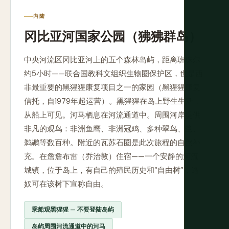
内陆
冈比亚河国家公园（狒狒群岛）
中央河流区冈比亚河上的五个森林岛屿，距离班珠尔
约5小时——联合国教科文组织生物圈保护区，也是西
非最重要的黑猩猩康复项目之一的家园（黑猩猩康复
信托，自1979年起运营）。黑猩猩在岛上野生生活，
从船上可见。河马栖息在河流通道中。周围河岸提供
非凡的观鸟：非洲鱼鹰、非洲冠鸡、多种翠鸟、鹭、
鹈鹕等数百种。附近的瓦苏石圈是此次旅程的自然补
充。在詹詹布雷（乔治敦）住宿——一个安静的河流
城镇，位于岛上，有自己的殖民历史和“自由树”，逃
奴可在该树下宣称自由。
乘船观黑猩猩 — 不要登陆岛屿
岛屿周围河流通道中的河马