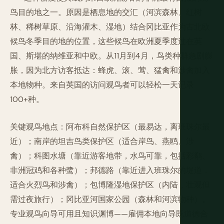
鸟目的地之一。原因是栖息地的交汇（河滨森林、红树
林、稀树草原、沿海灌木、湿地）结合冈比亚作为古北欧
候鸟冬季目的地的位置，这些候鸟在欧洲夏季度过在英
国、斯堪的纳维亚和中欧。从11月到4月，鸟类种群急剧膨
胀，因为北方访客抵达：蜂虎、滚、莺、猛禽和涉禽加入
本地物种。来自英国的访问观鸟者可以轻松一天记录
100+种。
关键观鸟地点：阿布科自然保护区（最易达，离班珠尔最
近）；南岸的坦吉鸟类保护区（适合岸鸟、燕鸥、涉
禽）；科图水塘（靠近游客地带，水鸟可靠，包括彩鹬、
非洲冠鸡和各种鹭）；邦德路（靠近进入班珠尔的堤道，
适合火烈鸟和涉禽）；包博隆湿地保护区（内陆，壮观但
需过夜旅行）；冈比亚河国家公园（森林和河滨物种）。
专业观鸟向导可用且知识渊博——雇佣本地向导既道德合