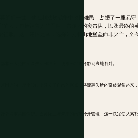
领袖莫舒舒一世，他在利法坎战争中收拢难民，占据了一座易守
它的人，包括祖鲁人的军队、布尔人的突击队，以及最终的
被征服。这一建国之举，选择外交和山地堡垒而非灭亡，至
部非洲大范围流离失所和冲突，使难民部族分散到高地各处。
卢附近的一座平顶山上建立了自己的据点，将流离失所的部族聚集起来
舒舒请求英国保护。巴苏陀兰与未来的南非分开管理，这一决定使莱索