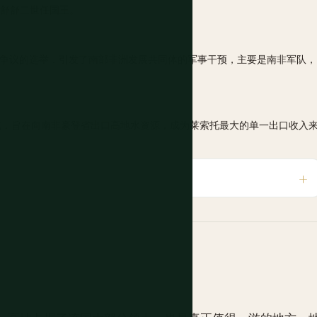
，莫舒舒二世任国王。
场有争议的选举，引发了南部非洲发展共同体的军事干预，主要是南非军队，
，旨在向南非豪登省出口高地水资源，成为莱索托最大的单一出口收入