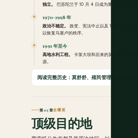
独立。
巴苏陀兰于 10 月 4 日成为莱索托王国
1970-1998 年
政治不稳定。
政变、宪法中止以及 1998 年一
以恢复马塞卢的秩序。
1991 年至今
高地水利工程。
卡策大坝和后来的莫哈莱大坝建成
源。
阅读完整历史：莫舒舒、殖民管理和水利外交
第 03 章
去哪里
顶级目的地