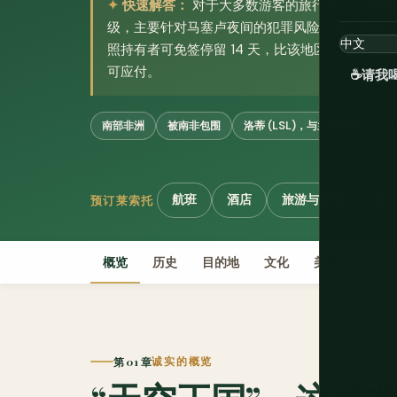
快速解答：
对于大多数游客的旅行方式，莱索
级，主要针对马塞卢夜间的犯罪风险，而非高地
照持有者可免签停留 14 天，比该地区大部分地方都
可应付。
☕
请我
南部非洲
被南非包围
洛蒂 (LSL)，与兰特挂钩
1
航班
酒店
旅游与活动
租
预订莱索托
概览
历史
目的地
文化
美食
规划
第 01 章
诚实的概览