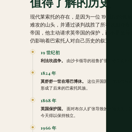
值得了解的历史
现代莱索托的存在，是因为一位 19 世纪的
难攻的山头，并通过谈判战胜了所有试图夺取
帝国，他主动请求英帝国的保护，而不是坐等
仍影响着巴索托人对自己历史的叙述。
19 世纪初
利法坎战争。
由沙卡领导的祖鲁扩张部分引发的南
1824 年
莫舒舒一世在塔巴博休。
这位开国国王在现代马塞
形成了后来的巴索托民族。
1868 年
英国保护国。
面对布尔人扩张导致的土地流失，莫
今天得以保持独立。
1966 年