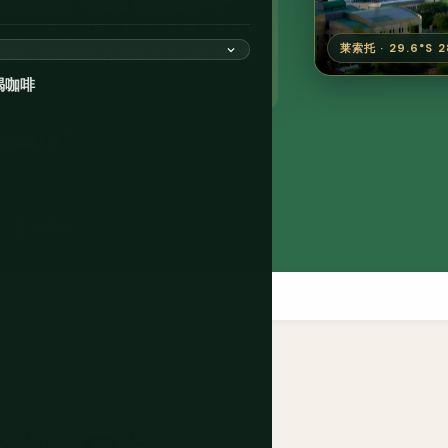
托是安全的，美国国务院将其评为二
地区。美国、英国、加拿大和澳大利亚护
莱索托 · 29.6°S 2
短。预算型旅行者每天 25-40 美元即
喝咖啡
4 天免签入境
车
eSIM
预算
签证
安全
常见问题