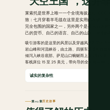
“天空王国”，这并
莱索托是世界上唯一一个全境海拔超过 100
致：七月穿着羊毛毯在这里是实用的衣物，而
完全包围的国家之一，另外两个是圣马力诺和
己的货币、自己的语言、自己的山路，南非的
吸引游客的是这里的风景以及穿越风景所需的方
岩山峰和河流峡谷，由土路、四驱车通道和数百
倾泻入峡谷底部。萨尼山口蜿蜒而上至 2874
客栈床位 15 至 25 美元，带向导的全天骑马
诚实的复杂性
第 02 章
历史故事