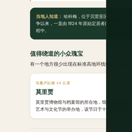
当地人知道：
哈科梅，位于贝雷亚区马塞卢东北约
争以来，一直由 1824 年原始定居者的后裔持
程中。
值得绕道的小众瑰宝
有一个地方很少出现在标准高地环线中，但从马
马塞卢以南 35 公里
莫里贾
莫里贾博物馆与档案馆的所在地，馆内陈列着真
艺术与文化节的举办地，该节日于十月的第一周