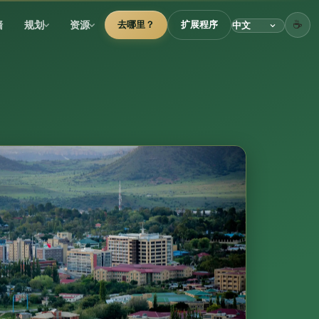
☕
墙
规划
资源
去哪里？
扩展程序