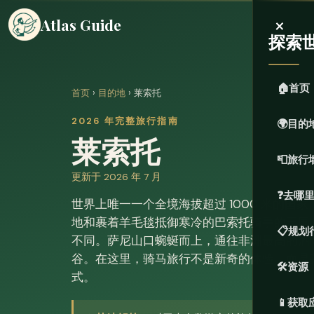
×
Atlas Guide
探索
🏠
首页
首页
›
目的地
› 莱索托
2026 年完整旅行指南
🌍
目的
莱索托
📮
旅行
更新于 2026 年 7 月
❓
去哪
世界上唯一一个全境海拔超过 1000 米的国
地和裹着羊毛毯抵御寒冷的巴索托骑手的王国
📋
规划
不同。萨尼山口蜿蜒而上，通往非洲最高的酒
谷。在这里，骑马旅行不是新奇的体验，而是
🛠️
资源
式。
📱
获取