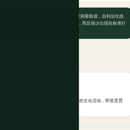
 60 公里处，由五间建在岩石悬垂下的泥洞屋组成，自利法坎战
续居住。这是一个真正的活态遗址，而非重建，而且很少出现在标准行
塞卢很容易到达。
正的恐龙脚印化石发现，也是该国首屈一指的文化活动，即莫里贾
举行。从首都出发，半日即可轻松往返。