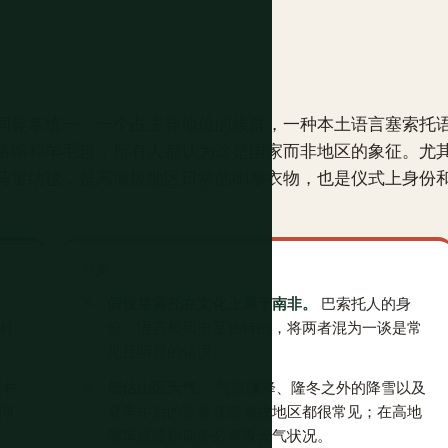
同异常统一：一个占主导地位的族群，一种本土语言塞索托
洛帽和羊毛毯，所有人都认为这是国家而非地区的象征。尤
马雷纳毯，是高海拔地区日常的御寒衣物，也是仪式上身份
不要
你
假设莱索托在文化上属于南非。
巴索托人的身
村
份、语言和历史是独特的，将两者混为一谈是常
见且明显的错误。
乡村
低估山区天气。
气温骤降、隆冬之外的降雪以及
问
夏季午后的雷暴在高海拔地区都很常见；在高地
驾车或徒步前务必查看天气状况。