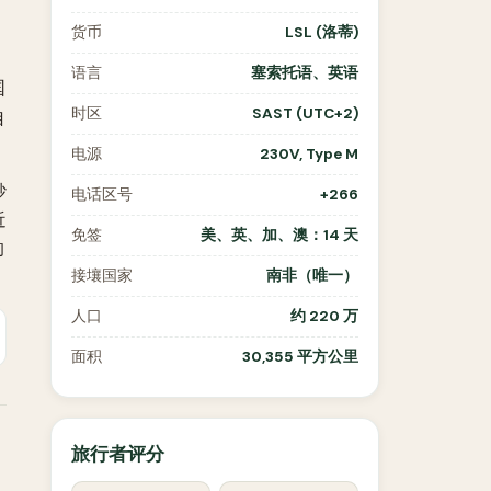
货币
LSL (洛蒂)
语言
塞索托语、英语
国
时区
SAST (UTC+2)
自
电源
230V, Type M
砂
电话区号
+266
近
免签
美、英、加、澳：14 天
的
接壤国家
南非（唯一）
人口
约 220 万
面积
30,355 平方公里
旅行者评分