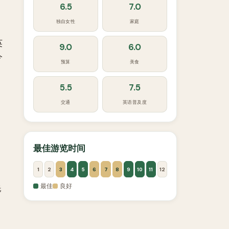
6.5
7.0
独自女性
家庭
英
9.0
6.0
今
预算
美食
5.5
7.5
交通
英语普及度
，
最佳游览时间
1
2
3
4
5
6
7
8
9
10
11
12
最佳
良好
托