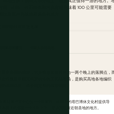
，高地占据了该国大部分领土，也是真正值得一游的地方。
间：山路、碎石路面和河流穿越意味着 100 公里可能需要
图以马塞卢为基地看遍所有地方。
。
莱阿莱与塞蒙孔
卡策大坝与高地
性而非美丽的城市，大多数游客将其作为一两个晚上的落脚点，
标志性锥形草帽莫科罗特洛的工艺品市场，是购买高地各地编织
饮的详细信息，请参阅完整的城市指南。
距离马塞卢市中心仅一小段车程。山脚下的塔巴博休文化村提供导
登本身大约需要一个小时上下，是该国最接近朝圣地的地方。