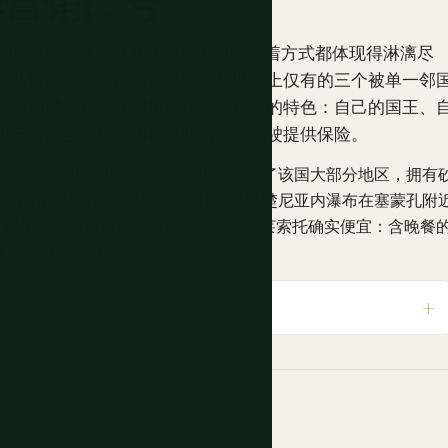
非营销口号
0 米的国家，这一点从气候到人们的穿着方式都体现得淋漓尽
非装扮。它完全被南非包围，是世界上仅有的三个被单一邻
梵蒂冈城。它一直固执地保持着自己的特色：自己的国王、
租车公司至今仍不为在这些山路上驾驶提供保险。
式。马卢蒂山脉和德拉肯斯堡山脉覆盖了该国大部分地区，拥有
年历史的马道而非高速公路连接。马莱楚尼亚内瀑布在塞蒙孔附
 米，那里有一家自称是非洲最高的酒吧。莱索托确实便宜：含晚餐
旅行比开普敦一张博物馆门票还便宜。