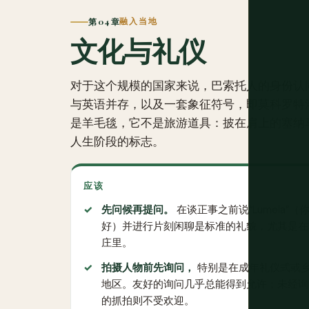
第 04 章
融入当地
文化与礼仪
对于这个规模的国家来说，巴索托人的身份认
与英语并存，以及一套象征符号，即莫科罗特
是羊毛毯，它不是旅游道具：披在肩上的塞纳
人生阶段的标志。
应该
先问候再提问。
在谈正事之前说“Lumela”（
好）并进行片刻闲聊是标准的礼貌，尤其是在
庄里。
拍摄人物前先询问，
特别是在成年礼仪式或
地区。友好的询问几乎总能得到允许；未经询
的抓拍则不受欢迎。