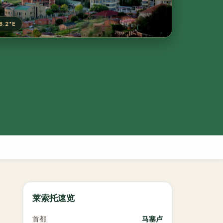
8.2°E
莱索托速览
首都
马塞卢