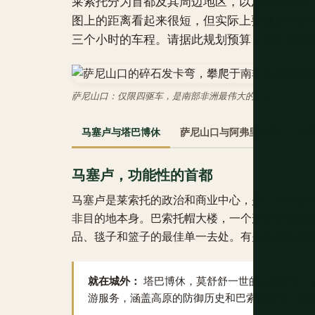
莱索托分为首都及其周边地区，以及高地地区
图上的距离看起来很短，但实际上要花更长的时
三个小时的车程。请据此规划预算，而不是试
萨尼山口：仅限四驱车，是南部非洲最伟大的山地公路之一
马塞卢与塔巴博休
萨尼山口与阿弗里斯基
马
马塞卢，功能性的首都
马塞卢是莱索托的政治和商业中心，是一座功能
非目的地本身。巴索托帽大楼，一个形状像该国
品、毯子和篮子的最佳单一去处。有关住宿和餐
就在城外：
塔巴博休，莫舒舒一世的山地要塞，
游服务，涵盖高原的防御历史和巴索托传统，攀