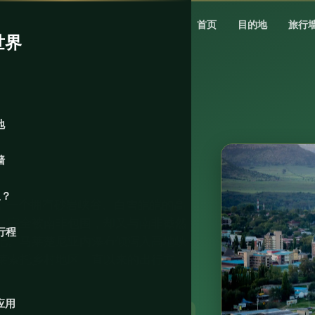
首页
目的地
旅行
世界
地
墙
里？
家，一个拥有砂岩峡谷、白雪皑皑的高
，完全被南非包围，却又与南非截然
行程
吧。马莱楚尼亚内瀑布倾泻入高地峡
莱索托乡村地区一直以来的出行方
应用