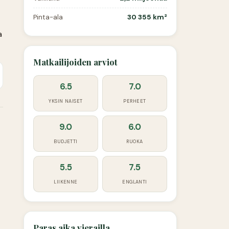
Pinta-ala
30 355 km²
a
Matkailijoiden arviot
6.5
7.0
YKSIN NAISET
PERHEET
9.0
6.0
BUDJETTI
RUOKA
5.5
7.5
LIIKENNE
ENGLANTI
Paras aika vierailla