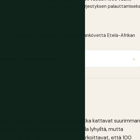
on – pääosin eteläafrikkalaisin joukoin – järjestyksen palauttamiseks
 Mohale-pato rakennettiin viemään ylänkövettä Etelä-Afrikan
suurin yksittäinen vientitulon lähde.
allinto ja vesidiplomatia
ömään ympäristöön sekä ylänköihin, jotka kattavat suurimman
sijaitsee. Etäisyydet näyttävät kartalla lyhyiltä, mutta
otiet, sorapinnat ja joenylitykset tarkoittavat, että 100