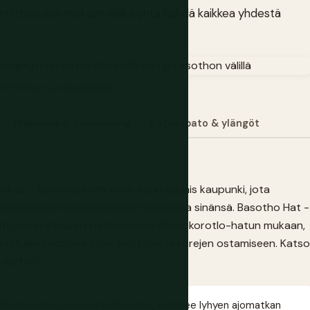
unnittele sen mukaan äläkä yritä nähdä kaikkea yhdestä
ienoimmista vuoriajoreiteistä.
Malealea & Semonkong
Katse-pato & ylängöt
skus – toiminnallinen, ei niinkään kaunis kaupunki, jota
 tukikohtana mieluummin kuin kohteena sinänsä. Basotho Hat -
iltu maan ikonisen kartiomaisen olkimokorotlo-hatun mukaan,
tettujen kudonnaisten, peittojen ja korejen ostamiseen. Katso
 varten.
oshoeshoe I:n vuoristolinnoitus, sijaitsee lyhyen ajomatkan