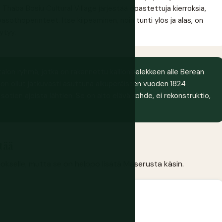
Thaba Bosiu Cultural Village järjestää opastettuja kierroksia,
sothoperinteet. Itse kiipeäminen, noin tunti ylös ja alas, on
ytyy.
lon ryhmä, jotka on rakennettu kallionkielekkeen alle Berean
, on ollut jatkuvasti asuttuna alkuperäisten vuoden 1824
otien ajoista lähtien. Se on aito elävä kohde, ei rekonstruktio,
tää
rrokselle, mutta se on helppo lisätä Maserusta käsin.