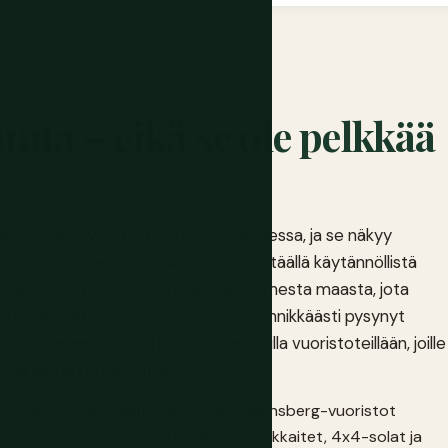
ta – eikä se ole pelkkää
ee kokonaan yli 1 000 metrin korkeudessa, ja se näkyy
ampaanvillapeitot heinäkuussa ovat täällä käytännöllistä
 ympäröimänä se on yksi maailman kolmesta maasta, jota
atikaanivaltion ohella. Se on myös sinnikkäästi pysynyt
luutallaan, omalla kielellään ja omilla vuoristoteillään, joille
vieläkään anna vakuutusta.
alki liikkuminen vaatii. Maluti- ja Drakensberg-vuoristot
n ja jokikanjonein, joita halkovat hiekkaitet, 4x4-solat ja