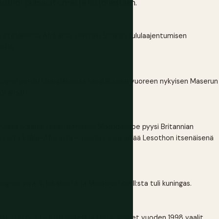
asothot puhuvat omasta historiastaan.
ot eteläisessä Afrikassa, osittain Shakan zululaajentumisen
ille.
ingas perusti linnakkeensa tasalakiseen vuoreen nykyisen Maserun
hokansaksi.
ata buurien laajentumiselle Moshoeshoe pyysi Britannian
ulevasta Etelä-Afrikasta – päätös, joka pitää Lesothon itsenäisenä
gaskunta 4. lokakuuta, ja Moshoeshoe II:sta tuli kuningas.
keytettyjä perustuslakeja ja kiistanalaiset vuoden 1998 vaalit,