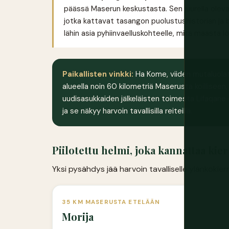
päässä Maserun keskustasta. Sen juurella oleva 
jotka kattavat tasangon puolustushistorian ja ba
lähin asia pyhiinvaelluskohteelle, mitä maasta lö
Paikallisten vinkki:
Ha Kome, viiden mutaluolata
alueella noin 60 kilometriä Maserusta koilliseen
uudisasukkaiden jälkeläisten toimesta Lifaqane-s
ja se näkyy harvoin tavallisilla reiteillä.
Piilotettu helmi, joka kannattaa kier
Yksi pysähdys jää harvoin tavalliselle ylänkökie
35 KM MASERUSTA ETELÄÄN
Morija