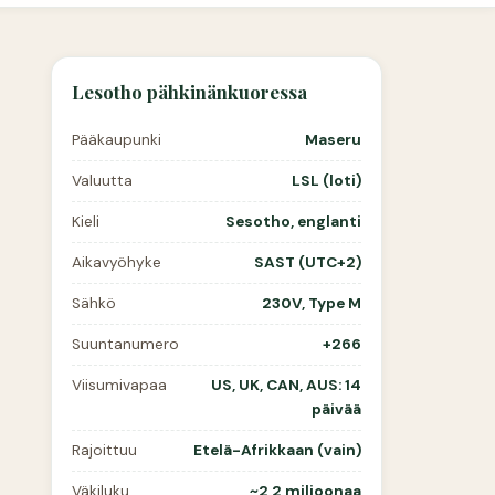
Lesotho pähkinänkuoressa
Pääkaupunki
Maseru
Valuutta
LSL (loti)
Kieli
Sesotho, englanti
Aikavyöhyke
SAST (UTC+2)
Sähkö
230V, Type M
Suuntanumero
+266
Viisumivapaa
US, UK, CAN, AUS: 14
päivää
Rajoittuu
Etelä-Afrikkaan (vain)
Väkiluku
~2,2 miljoonaa