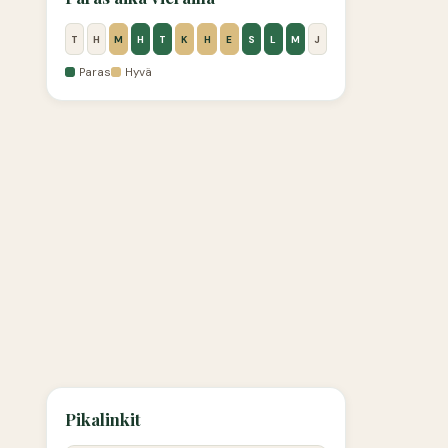
T
H
M
H
T
K
H
E
S
L
M
J
Paras
Hyvä
Pikalinkit