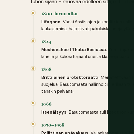
tuhon sijaan – muovaa edelleen sitä, miten b
1800-luvun alku
Lifaqane.
Väestönsiirtojen ja konfliktien aall
laukaisemina, hajottivat pakolaisklaaneja ylängö
1824
Moshoeshoe I Thaba Bosiussa.
Perustajakun
lähelle ja kokosi hajaantuneita klaaneja basot
1868
Brittiläinen protektoraatti.
Menetettyään ma
suojelua. Basutomaata hallinnoitiin erillään t
tänäkin päivänä.
1966
Itsenäisyys.
Basutomaasta tuli Lesothon kunin
1970–1998
Poliittinen epävakaus.
Vallankaappauksia, kes