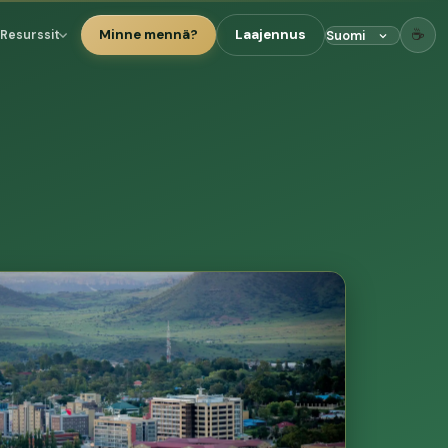
☕
Minne mennä?
Laajennus
Resurssit