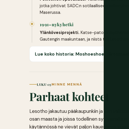
jotka johtivat SADC:n sotilaalliseen väliintulo
Maserussa.
1991–nykyhetki
Ylänkövesiprojekti.
Katse-pato ja myöhemmin
Gautengin maakuntaan, ja niistä tuli Lesothon 
Lue koko historia: Moshoeshoe, siirtomaah
LUKU 03
MINNE MENNÄ
Parhaat kohteet
Lesotho jakautuu pääkaupunkiin ja sen välitt
osan maasta ja joissa todellinen syy vierailuun 
käytännössä ne vievät paljon kauemmin: vuorist