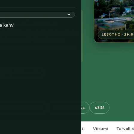
pien matkailijoiden kaltaiselle
e sen tason 2 maaksi lähinnä
a kahvi
 ei ylänköalueiden takia. Yhdysvaltojen,
LESOTHO · 29.6
altijat saavat 14 viisumivapaata
a alueen maissa. Budjettimatkailijat
i (LSL), sidottu randiin
rokset & Aktiviteetit
Autonvuokraus
eSIM
uri
Ruoka
Suunnittelu
Budjetti
Viisumi
Turvalli