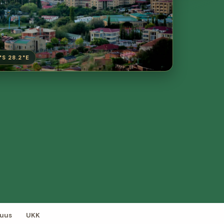
°S 28.2°E
suus
UKK