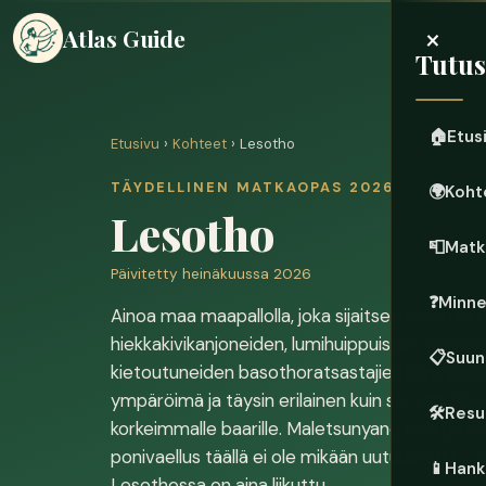
×
Atlas Guide
Tutu
🏠
Etus
Etusivu
›
Kohteet
› Lesotho
TÄYDELLINEN MATKAOPAS 2026
🌍
Koht
Lesotho
📮
Matk
Päivitetty heinäkuussa 2026
❓
Minn
Ainoa maa maapallolla, joka sijaitsee kokonaan
hiekkakivikanjoneiden, lumihuippuisten ylänköje
📋
Suun
kietoutuneiden basothoratsastajien kuningasku
ympäröimä ja täysin erilainen kuin se. Sani Pas
🛠️
Resu
korkeimmalle baarille. Maletsunyane Falls puto
ponivaellus täällä ei ole mikään uutuusretki – 
📱
Hanki
Lesothossa on aina liikuttu.