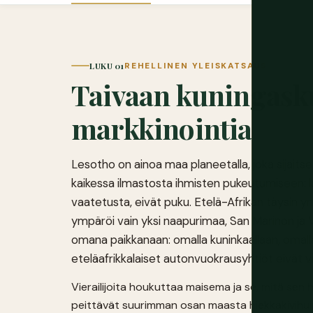
LUKU 01
REHELLINEN YLEISKATSAUS
Taivaan kuningaskun
markkinointia
Lesotho on ainoa maa planeetalla, joka sijaits
kaikessa ilmastosta ihmisten pukeutumiseen: l
vaatetusta, eivät puku. Etelä-Afrikan täysin
ympäröi vain yksi naapurimaa, San Marinon ja V
omana paikkanaan: omalla kuninkaallaan, omalla va
eteläafrikkalaiset autonvuokrausyhtiöt eivät 
Vierailijoita houkuttaa maisema ja se, mitä sen h
peittävät suurimman osan maasta hiekkakivihuipui