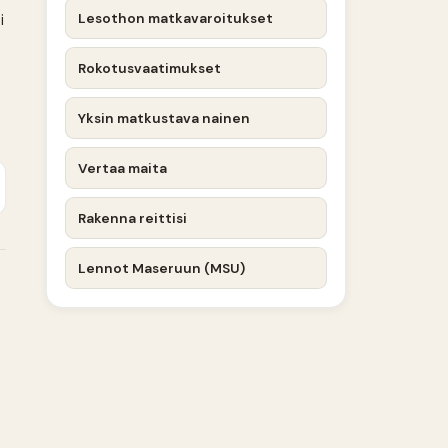
Lesothon matkavaroitukset
i
Rokotusvaatimukset
Yksin matkustava nainen
Vertaa maita
Rakenna reittisi
Lennot Maseruun (MSU)