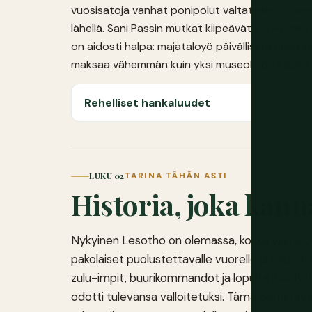
vuosisatoja vanhat ponipolut valtateiden sijaa
lähellä. Sani Passin mutkat kiipeävät 2 874 metri
on aidosti halpa: majataloyö päivällisellä maks
maksaa vähemmän kuin yksi museolippu Kapkau
Rehelliset hankaluudet
LUKU 02
TARINA TÄHÄN ASTI
Historia, joka kann
Nykyinen Lesotho on olemassa, koska yksi 180
pakolaiset puolustettavalle vuorelle ja neuvott
zulu-impit, buurikommandot ja lopulta itse Bri
odotti tulevansa valloitetuksi. Tämä perustava