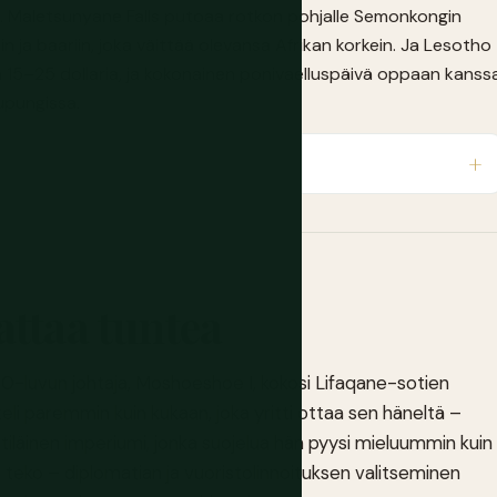
n. Maletsunyane Falls putoaa rotkon pohjalle Semonkongin
in ja baariin, joka väittää olevansa Afrikan korkein. Ja Lesotho
aa 15–25 dollaria, ja kokonainen ponivaelluspäivä oppaan kanss
pungissa.
attaa tuntea
0-luvun johtaja, Moshoeshoe I, kokosi Lifaqane-sotien
eli paremmin kuin kukaan, joka yritti ottaa sen häneltä –
ttiläinen imperiumi, jonka suojelua hän pyysi mieluummin kuin
 teko – diplomatian ja vuoristolinnoituksen valitseminen