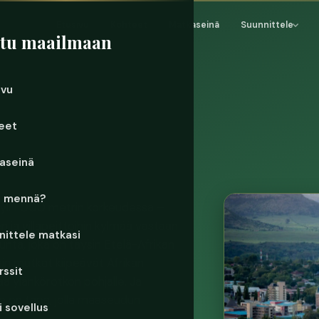
Etusivu
Kohteet
Matkaseinä
Suunnittele
stu maailmaan
ivu
eet
aseinä
e mennä?
 yli 1 000 metrin korkeudessa –
n ja villapeittoihin kylmää vastaan
nittele matkasi
nta, joka on täysin Etelä-Afrikan
sin mutkat kiipeävät Afrikan
rssit
aa ylänkörotkon pohjalle. Ja
se on tapa, jolla maaseudun
 sovellus