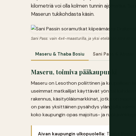
kilometriä voi olla kolmen tunnin ajomatka. Su
Maserun tukikohdasta käsin.
Sani Pass: vain 4x4-maasturilla, ja yksi eteläisen Afrikan h
Maseru & Thaba Bosiu
Sani Pass & Afriski
Maseru, toimiva pääkaupunki
Maseru on Lesothon poliittinen ja kaupallinen ke
useimmat matkailijat käyttävät yön tai kahden
rakennus, käsityöläismarkkinat, jotka on muoto
on paras yksittäinen pysähdys ylängöillä valmis
koko kaupungin opas majoitus- ja ruokavinkkejä
Aivan kaupungin ulkopuolella:
Thaba Bosiu, M