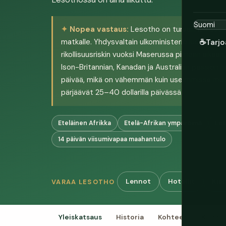
Nopea vastaus:
Lesotho on turvallinen useim
matkalle. Yhdysvaltain ulkoministeriö luokittele
☕
Tarjo
rikollisuusriskin vuoksi Maserussa pimeän aikaan,
Ison-Britannian, Kanadan ja Australian passien h
päivää, mikä on vähemmän kuin useimmissa muiss
pärjäävät 25–40 dollarilla päivässä.
Eteläinen Afrikka
Etelä-Afrikan ympäröimä
Lot
14 päivän viisumivapaa maahantulo
Lennot
Hotellit
Kier
VARAA LESOTHO
Yleiskatsaus
Historia
Kohteet
Kulttu