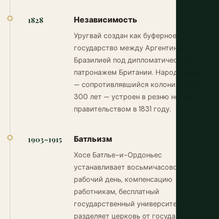
Независимость
1828
Уругвай создан как буферное
государство между Аргентиной и
Бразилией под дипломатическим
патронажем Британии. Народ чарруа
— сопротивлявшийся колонизации
300 лет — устроен в резню новым
правительством в 1831 году.
Батльизм
1903–1915
Хосе Батлье-и-Ордоньес
устанавливает восьмичасовой
рабочий день, компенсацию
работникам, бесплатный
государственный университет и
разделяет церковь от государства.