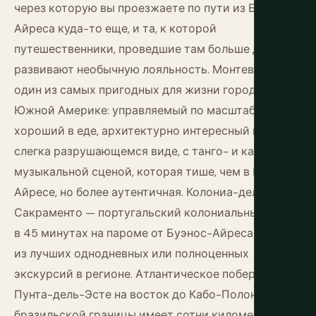
через которую вы проезжаете по пути из Буэнос-
Айреса куда-то еще, и та, к которой
путешественники, проведшие там больше дня,
развивают необычную лояльность. Монтевидео —
один из самых пригодных для жизни городов в
Южной Америке: управляемый по масштабу,
хороший в еде, архитектурно интересный в своем
слегка разрушающемся виде, с танго- и кандомбе-
музыкальной сценой, которая тише, чем в Буэнос-
Айресе, но более аутентичная. Колониа-дель-
Сакраменто — португальский колониальный город
в 45 минутах на пароме от Буэнос-Айреса и один
из лучших однодневных или полноценных
экскурсий в регионе. Атлантическое побережье от
Пунта-дель-Эсте на восток до Кабо-Полонио и
бразильской границы имеет сотни километров