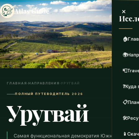
×
Atlas Guide
Иссл
🏠
Глав
🌍
Напр
📮
Trave
ГЛАВНАЯ
›
НАПРАВЛЕНИЯ
›
УРУГВАЙ
❓
Куда 
ПОЛНЫЙ ПУТЕВОДИТЕЛЬ 2026
Уругвай
📋
План
🛠️
Рес
📱
Скач
Самая функциональная демократия Южной