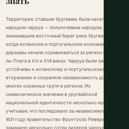
знать
Территория, ставшая Уругваем, была населена
народом чарруа — полукочевым народом,
занимавшим восточный берег реки Уругвай, —
когда испанские и португальские колониальные
державы начали соревноваться за регион Рио-де-
ла-Плата в XVI и XVII веках. Чарруа были заметно
устойчивы к испанскому и португальскому
вторжению и сохраняли независимость дольше
многих коренных групп в регионе. Их
символическое значение в уругвайской
национальной идентичности несколько иронично,
учитывая, что последовало за независимостью: в
1831 году правительство Фруктуозо Риверы
заманило несколько сотен лидеров чарруа на