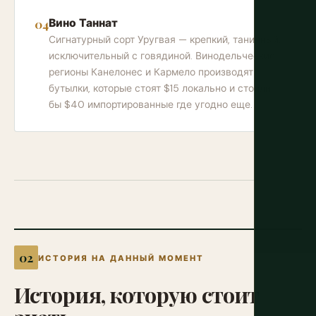
Вино Таннат
Сигнатурный сорт Уругвая — крепкий, танинный,
исключительный с говядиной. Винодельческие
регионы Канелонес и Кармело производят
бутылки, которые стоят $15 локально и стоили
бы $40 импортированные где угодно еще.
ИСТОРИЯ НА ДАННЫЙ МОМЕНТ
История,
которую
стоит