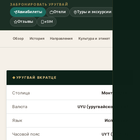
ЗАБРОНИРОВАТЬ УРУГВАЙ
Авиабилеты
Отели
Туры и экскурсии
Отзывы
eSIM
Обзор
История
Направления
Культура и этикет
Еда и напитк
УРУГВАЙ ВКРАТЦЕ
Столица
Монтевидео
Валюта
UYU (уругвайское песо)
Язык
Испанский
Часовой пояс
UYT (UTC-3)