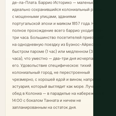
де-ла-Плата. Баррио Историко — маленький,
идеально сохранившийся колониальный район
с мощенными улицами, зданиями
португальской эпохи и маяком 1857 года. На
полное прохождение всего баррио уходит два-
три часа. Большинство посетителей приезжают
на однодневную поездку из Буэнос-Айреса на
быстром пароме (1 час) или медленном (3
часа), что уместно — два-три дня исчерпают
его. Удовольствие специфическое: тихий
колониальный город, не перестроенный
чрезмерно, с хорошей едой и вином, напротив
эстуария, который выглядит как море. Лучший
обед в Колониа — в парадилье на набережной в
14:00 с бокалом Танната и ничем не
запланированным на остаток дня.