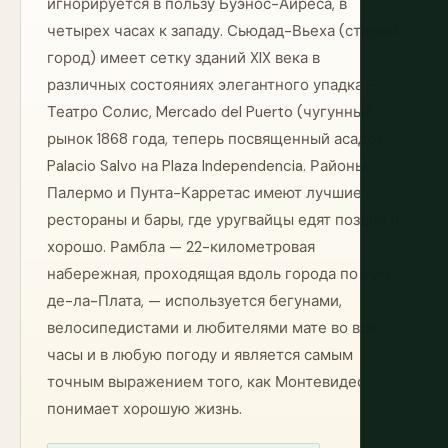
игнорируется в пользу Буэнос-Айреса, в
четырех часах к западу. Сьюдад-Вьеха (старый
город) имеет сетку зданий XIX века в
различных состояниях элегантного упадка —
Театро Солиc, Mercado del Puerto (чугунный
рынок 1868 года, теперь посвященный асадо),
Palacio Salvo на Plaza Independencia. Районы
Палермо и Пунта-Карретас имеют лучшие
рестораны и бары, где уругвайцы едят поздно и
хорошо. Рамбла — 22-километровая
набережная, проходящая вдоль города по Рио-
де-ла-Плата, — используется бегунами,
велосипедистами и любителями мате во все
часы и в любую погоду и является самым
точным выражением того, как Монтевидео
понимает хорошую жизнь.