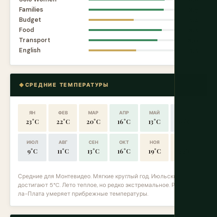
Families
8.7
Budget
5.2
Food
8.5
Transport
8.0
English
5.5
СРЕДНИЕ ТЕМПЕРАТУРЫ
ЯН
ФЕВ
МАР
АПР
МАЙ
ИЮН
23°C
22°C
20°C
16°C
13°C
10°C
ИЮЛ
АВГ
СЕН
ОКТ
НОЯ
ДЕК
9°C
11°C
13°C
16°C
19°C
22°C
Средние для Монтевидео. Мягкие круглый год. Июльские ночи
достигают 5°C. Лето теплое, но редко экстремальное. Рио-де-
ла-Плата умеряет прибрежные температуры.