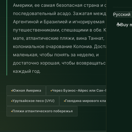
Америки, ее самая безопасная страна и самый
последовательный асадо. Зажатая между
Аргентиной и Бразилией и игнорируемая
☕
Buy 
путешественниками, спешащими в обе. Культура
мате, атлантические пляжи, вина Таннат,
колониальное очарование Колониа. Достаточно
маленькая, чтобы понять за неделю, и
достаточно хорошая, чтобы возвращаться
каждый год.
Южная Америка
Через Буэнос-Айрес или Сан-Паулу
Уругвайское песо (UYU)
Говядина мирового класса
Пляжи атлантического побережья