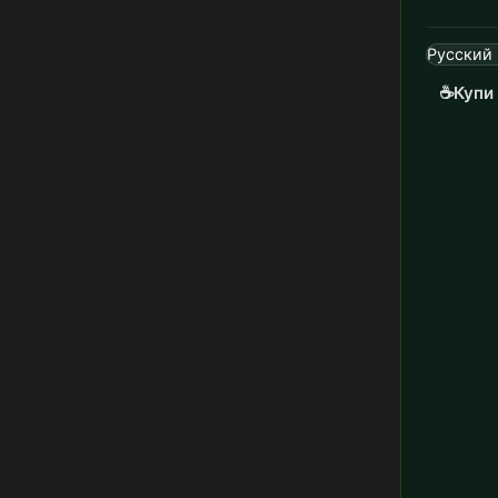
☕
Купи