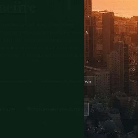
увейте
ле региональной войны, которая в
Посольство вновь открылось в июне, а
т казаться совершенно спокойными
 картину: сначала текущий контекст
ичества, с которыми действительно
ального конфликта
🔍 Проверьте перед вылетом
🛡️
alo eSIM
Страхование путешествий