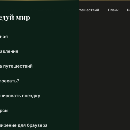
Главная
Направления
Карта путешествий
План
Р
едуй мир
ная
авления
а путешествий
поехать?
нировать поездку
урсы
ирение для браузера