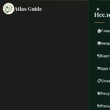
×
Atlas Guide
Иссл
🏠
Глав
🌍
Напр
📮
Карт
❓
Куда 
📋
Спла
🛠️
Рес
🔌
Расш