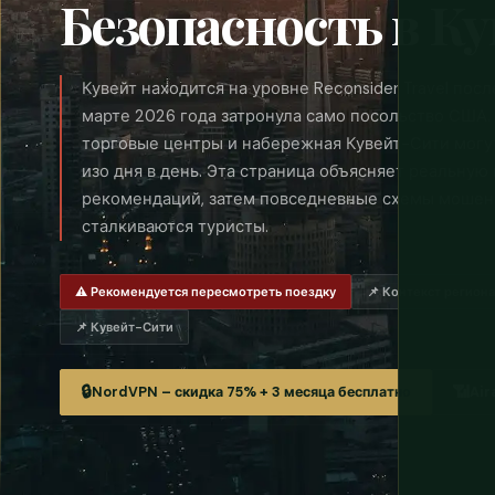
Безопасность в К
Кувейт находится на уровне Reconsider Travel пос
марте 2026 года затронула само посольство США. 
торговые центры и набережная Кувейт-Сити могу
изо дня в день. Эта страница объясняет реальную
рекомендаций, затем повседневные схемы мошенн
сталкиваются туристы.
⚠️ Рекомендуется пересмотреть поездку
📌 Контекст регион
📌 Кувейт-Сити
🔒
📶
NordVPN – скидка 75% + 3 месяца бесплатно
Air