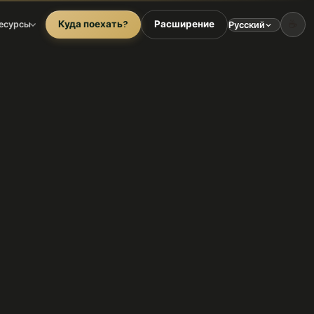
☕
Куда поехать?
Расширение
есурсы