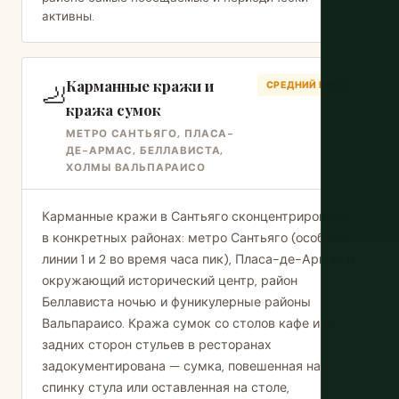
активны.
Карманные кражи и
🦶
СРЕДНИЙ РИСК
кража сумок
МЕТРО САНТЬЯГО, ПЛАСА-
ДЕ-АРМАС, БЕЛЛАВИСТА,
ХОЛМЫ ВАЛЬПАРАИСО
Карманные кражи в Сантьяго сконцентрированы
в конкретных районах: метро Сантьяго (особенно
линии 1 и 2 во время часа пик), Пласа-де-Армас и
окружающий исторический центр, район
Беллависта ночью и фуникулерные районы
Вальпараисо. Кража сумок со столов кафе и с
задних сторон стульев в ресторанах
задокументирована — сумка, повешенная на
спинку стула или оставленная на столе,