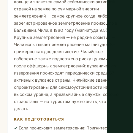
кольце и является самой сейсмически активной
страной на земле по суммарной энергии
землетрясений — самое крупное когда-либо
зарегистрированное землетрясение произошло в
Вальдивии, Чили, в 1960 году (магнитуда 9,5).
Крупные землетрясения — не редкие события —
Чили испытывает землетрясение магнитудой 8+
примерно каждое десятилетие. Чилийское
побережье также подвержено риску цунами
после оффшорных землетрясений; вулканические
извержения происходят периодически среди 87
активных вулканов страны. Чилийские здания
спроектированы для сейсмоустойчивости на
высоком уровне, а чрезвычайные службы хорошо
отработаны — но туристам нужно знать, что
делать.
КАК ПОДГОТОВИТЬСЯ
Если происходит землетрясение: Пригнитесь,