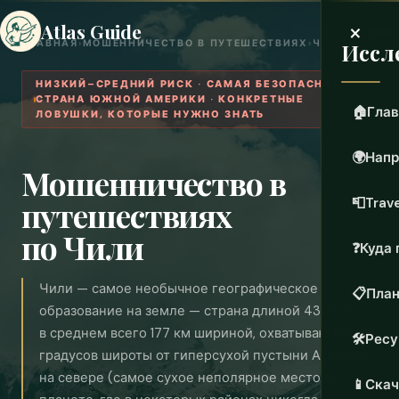
×
Atlas Guide
ГЛАВНАЯ
›
МОШЕННИЧЕСТВО В ПУТЕШЕСТВИЯХ
›
ЧИЛИ
Иссл
НИЗКИЙ–СРЕДНИЙ РИСК · САМАЯ БЕЗОПАСНАЯ
СТРАНА ЮЖНОЙ АМЕРИКИ · КОНКРЕТНЫЕ
🏠
Глав
ЛОВУШКИ, КОТОРЫЕ НУЖНО ЗНАТЬ
🌍
Напр
Мошенничество в
путешествиях
📮
Trave
по Чили
❓
Куда 
Чили — самое необычное географическое
📋
План
образование на земле — страна длиной 4300 км и
в среднем всего 177 км шириной, охватывающая 38
🛠️
Рес
градусов широты от гиперсухой пустыни Атакама
на севере (самое сухое неполярное место на
📱
Скач