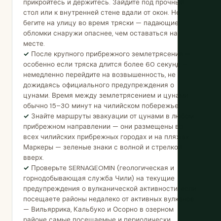
прикройтесь и держитесь. Зайдите под прочный
стол или к внутренней стене вдали от окон. Не
бегите на улицу во время тряски — падающие
обломки снаружи опаснее, чем оставаться на
месте.
После крупного прибрежного землетрясения —
особенно если тряска длится более 60 секунд —
немедленно перейдите на возвышенность, не
дожидаясь официального предупреждения о
цунами. Время между землетрясением и цунами
обычно 15–30 минут на чилийском побережье.
Знайте маршруты эвакуации от цунами в любом
прибрежном направлении — они размещены во
всех чилийских прибрежных городах и на пляжах.
Маркеры — зеленые знаки с волной и стрелкой
вверх.
Проверьте SERNAGEOMIN (геологическая и
горнодобывающая служба Чили) на текущие
предупреждения о вулканической активности, если
посещаете районы недалеко от активных вулканов
— Вильяррика, Кальбуко и Осорно в озерном
районе самые посещаемые и периодически