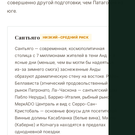
совершенно другой подготовки, чем Патагония на
юге.
Сантьяго
НИЗКИЙ–СРЕДНИЙ РИСК
Сантьяго — современная, космополитичная
столица с 7 миллионами жителей в тени Анд — в
ясные дни (меньше, чем вы могли бы надеяться
из-за зимнего смога) заснеженные Анды
образуют драматическую стену на востоке. Район
Беллависта (этнический продовольственный
рынок Патронато, Ла-Часкона — сантьягский дом
Пабло Неруды), Баррио-Италия, рыбный рынок
МеркADO Централь и вид с Серро-Сан-
Кристобаль — основные фокусы для посетителей.
Винные долины Касабланка (белые вина), Майпо
(Каберне) и Колчагуа находятся в пределах
однодневной поездки.