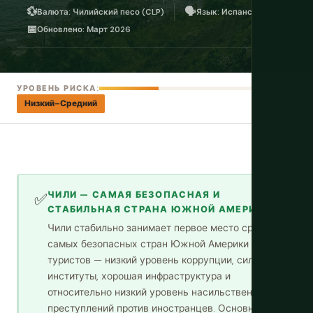
💱
🗣️
Валюта: Чилийский песо (CLP)
Язык: Испанский
📅
Обновлено: Март 2026
УРОВЕНЬ РИСКА:
Низкий–Средний
ЧИЛИ — САМАЯ БЕЗОПАСНАЯ И
✅
СТАБИЛЬНАЯ СТРАНА ЮЖНОЙ АМЕРИКИ
Чили стабильно занимает первое место среди
самых безопасных стран Южной Америки для
туристов — низкий уровень коррупции, сильные
институты, хорошая инфраструктура и
относительно низкий уровень насильственных
преступлений против иностранцев. Основные