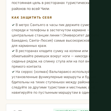
постоянная цель в ресторанах туристических
районов по всей Чили.
КАК ЗАЩИТИТЬ СЕБЯ
В метро Сантьяго в часы пик держите сумку
спереди и телефоны в застегнутом кармане —
центральные станции линии 1 (Университет де Чили,
Бакедано, Санта-Люсия) самые высокорисковые
для карманных краж.
В ресторанах кладите сумку на колени или
обматывайте ремешок вокруг ноги — никогда на
сиденье рядом, на спинку стула или на пол вне
прямого контакта.
На серрос (холмах) Вальпараисо используйте
установленные фуникулерные маршруты и будьте
бдительны на тихих ступеньках между районами —
следуйте за другими туристами и местными, а не
навигируйте по пустынным маршрутам в одиночку.