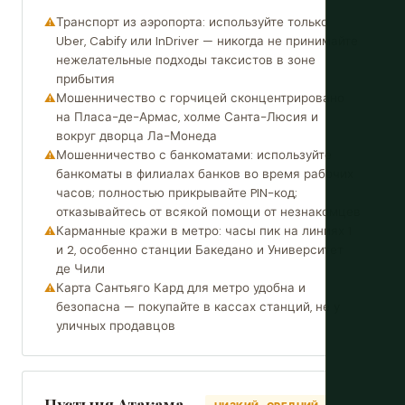
Транспорт из аэропорта: используйте только
Uber, Cabify или InDriver — никогда не принимайте
нежелательные подходы таксистов в зоне
прибытия
Мошенничество с горчицей сконцентрировано
на Пласа-де-Армас, холме Санта-Люсия и
вокруг дворца Ла-Монеда
Мошенничество с банкоматами: используйте
банкоматы в филиалах банков во время рабочих
часов; полностью прикрывайте PIN-код;
отказывайтесь от всякой помощи от незнакомцев
Карманные кражи в метро: часы пик на линиях 1
и 2, особенно станции Бакедано и Университет
де Чили
Карта Сантьяго Кард для метро удобна и
безопасна — покупайте в кассах станций, не у
уличных продавцов
Пустыня Атакама —