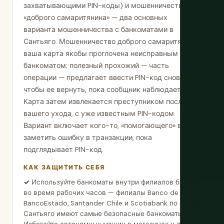
захватывающими PIN-коды) и мошенничество
«доброго самаритянина» — два основных
варианта мошенничества с банкоматами в
Сантьяго. Мошенничество доброго самаритянина:
ваша карта якобы проглочена неисправным
банкоматом; полезный прохожий — часть
операции — предлагает ввести PIN-код снова,
чтобы ее вернуть, пока сообщник наблюдает.
Карта затем извлекается преступником после
вашего ухода, с уже известным PIN-кодом.
Вариант включает кого-то, «помогающего» вам
заметить ошибку в транзакции, пока
подглядывает PIN-код.
КАК ЗАЩИТИТЬ СЕБЯ
Используйте банкоматы внутри филиалов банков
во время рабочих часов — филиалы Banco de Chile,
BancoEstado, Santander Chile и Scotiabank по всему
Сантьяго имеют самые безопасные банкоматы.