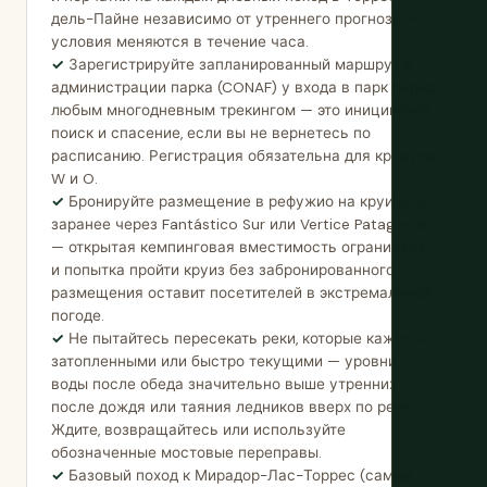
дель-Пайне независимо от утреннего прогноза —
условия меняются в течение часа.
Зарегистрируйте запланированный маршрут в
администрации парка (CONAF) у входа в парк перед
любым многодневным трекингом — это инициирует
поиск и спасение, если вы не вернетесь по
расписанию. Регистрация обязательна для круизов
W и O.
Бронируйте размещение в рефужио на круизе W
заранее через Fantástico Sur или Vertice Patagonia
— открытая кемпинговая вместимость ограничена,
и попытка пройти круиз без забронированного
размещения оставит посетителей в экстремальной
погоде.
Не пытайтесь пересекать реки, которые кажутся
затопленными или быстро текущими — уровни
воды после обеда значительно выше утренних
после дождя или таяния ледников вверх по реке.
Ждите, возвращайтесь или используйте
обозначенные мостовые переправы.
Базовый поход к Мирадор-Лас-Торрес (самый