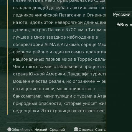
планете, где в некоторых районах никогда не
выпадал дождь) до субантарктических каналов и
ледников чилийской Патагонии и Огненной Земли
на юге. Вдоль этой невероятной длины: винные
☕
Buy 
долины, остров Пасхи в 3700 км в Тихом океане,
лучшее в мире звездное наблюдение в
обсерватории ALMA в Атакаме, сердце Mapuche в
озерном районе и один из самых драматичных
национальных парков мира в Торрес-дель-Пайне.
Чили также самая стабильная и процветающая
страна Южной Америки. Ландшафт туристического
мошенничества реален, но ограничен — экспресс-
похищение в такси, мошенничество с
банкоматами, манипуляции с турами в Атакаме и
природные опасности, которые уносят жизни из-за
недооценки. Эта страница охватывает все это.
🟡
🏛️
Общий риск: Низкий–Средний
Столица: Сантьяго