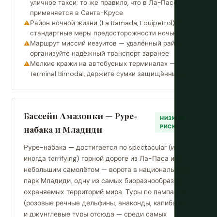
уличное такси; то же правило, что в Ла-Пасе,
применяется в Санта-Крусе
Район ночной жизни (La Ramada, Equipetrol) —
стандартные меры предосторожности ночью
Маршрут миссий иезуитов — удалённый район,
организуйте надёжный транспорт заранее
Мелкие кражи на автобусных терминалах —
Terminal Bimodal, держите сумки защищёнными
Бассейн Амазонки — Руре-
НИЗКИЙ
РИСК
набака и Младиди
Руре-набака — достигается по spectacular (и
иногда terrifying) горной дороге из Ла-Паса или
небольшим самолётом — ворота в национальный
парк Младиди, одну из самых биоразнообразных
охраняемых территорий мира. Туры по пампасам
(розовые речные дельфины, анаконды, капибары)
и джунглевые туры отсюда — среди самых