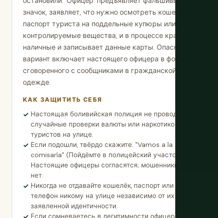
остановили. 'Офицер' предъявляет фальшивый
значок, заявляет, что нужно осмотреть кошелёк и
паспорт туриста на поддельные купюры или
контролируемые вещества, и в процессе крадёт
наличные и записывает данные карты. Опасный
вариант включает настоящего офицера в форме,
сговоренного с сообщниками в гражданской
одежде.
КАК ЗАЩИТИТЬ СЕБЯ
Настоящая боливийская полиция не проводит
случайные проверки валюты или наркотиков у
туристов на улице.
Если подошли, твёрдо скажите: "Vamos a la
comisaría" (Пойдёмте в полицейский участок).
Настоящие офицеры согласятся; мошенники —
нет.
Никогда не отдавайте кошелёк, паспорт или
телефон никому на улице независимо от их
заявленной идентичности.
Если сомневаетесь в легитимности офицера,