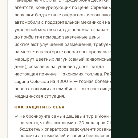
гейзеры на 4800 м. В городе Уюни десятки
агентств, конкурирующих по цене. Серьёзные
ловушки: бюджетные операторы используют
автомобили с подозрительной механикой на
удалённой местности, где поломка означает часы
до прибытия помощи; заявленные цены
исключают улучшения размещения, требуемые
на месте; и некоторые операторы пропускают
маршрут цветных лагун (самый живописный
день), ссылаясь на 'условия дорог', когда
настоящая причина — экономия топлива. Район
Laguna Colorada на 4300 м — горная болезнь
поверх поломки автомобиля — это настоящая
медицинская ситуация.
КАК ЗАЩИТИТЬ СЕБЯ
Не бронируйте самый дешёвый тур в Уюни — это
не место, чтобы сэкономить 20 долларов США. У
бюджетных операторов задокументированы
поломки автомобилей и записи безопасности.