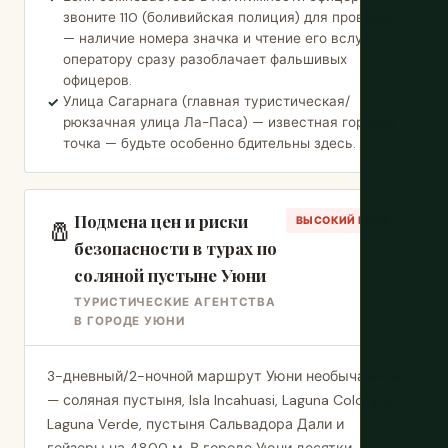
звоните 110 (боливийская полиция) для проверки
— наличие номера значка и чтение его вслух
оператору сразу разоблачает фальшивых
офицеров.
Улица Сагарнага (главная туристическая/
рюкзачная улица Ла-Паса) — известная горячая
точка — будьте особенно бдительны здесь.
Подмена цен и риски
🧂
ВЫСОКИЙ РИСК
безопасности в турах по
соляной пустыне Уюни
ТУРИСТИЧЕСКИЕ АГЕНТСТВА
В ГОРОДЕ УЮНИ
3-дневный/2-ночной маршрут Уюни необычайный
— соляная пустыня, Isla Incahuasi, Laguna Colorada,
Laguna Verde, пустыня Сальвадора Дали и