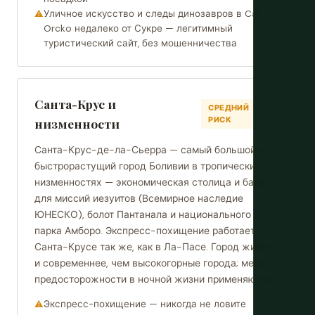
Уличное искусство и следы динозавров в Cal
Orcko недалеко от Сукре — легитимный
туристический сайт, без мошенничества
Санта-Крус и
СРЕДНИЙ
РИСК
низменности
Санта-Крус-де-ла-Сьерра — самый большой и
быстрорастущий город Боливии в тропических
низменностях — экономическая столица и база
для миссий иезуитов (Всемирное наследие
ЮНЕСКО), болот Пантанала и национального
парка Амборо. Экспресс-похищение работает в
Санта-Крусе так же, как в Ла-Пасе. Город живее
и современнее, чем высокогорные города; меры
предосторожности в ночной жизни применяются.
Экспресс-похищение — никогда не ловите