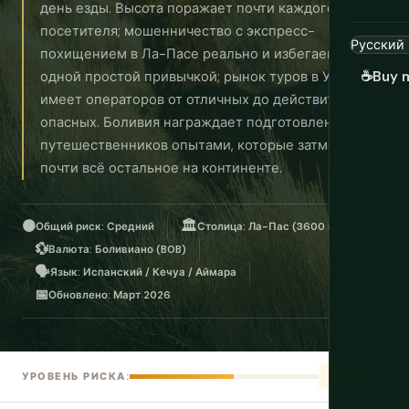
день езды. Высота поражает почти каждого
посетителя; мошенничество с экспресс-
похищением в Ла-Пасе реально и избегаемо
одной простой привычкой; рынок туров в Уюни
☕
Buy 
имеет операторов от отличных до действительно
опасных. Боливия награждает подготовленных
путешественников опытами, которые затмевают
почти всё остальное на континенте.
🟠
🏛️
Общий риск: Средний
Столица: Ла-Пас (3600 м)
💱
Валюта: Боливиано (BOB)
🗣️
Язык: Испанский / Кечуа / Аймара
📅
Обновлено: Март 2026
Средний
УРОВЕНЬ РИСКА: