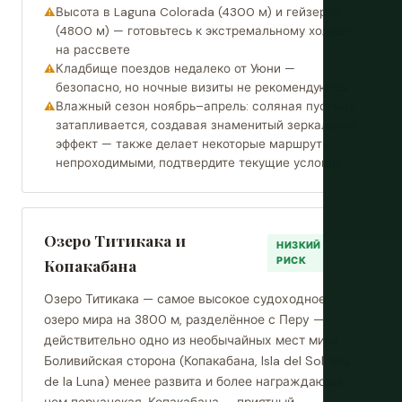
Высота в Laguna Colorada (4300 м) и гейзерах
(4800 м) — готовьтесь к экстремальному холоду
на рассвете
Кладбище поездов недалеко от Уюни —
безопасно, но ночные визиты не рекомендуются
Влажный сезон ноябрь–апрель: соляная пустыня
затапливается, создавая знаменитый зеркальный
эффект — также делает некоторые маршруты
непроходимыми, подтвердите текущие условия
Озеро Титикака и
НИЗКИЙ
РИСК
Копакабана
Озеро Титикака — самое высокое судоходное
озеро мира на 3800 м, разделённое с Перу —
действительно одно из необычайных мест мира.
Боливийская сторона (Копакабана, Isla del Sol, Isla
de la Luna) менее развита и более награждающа,