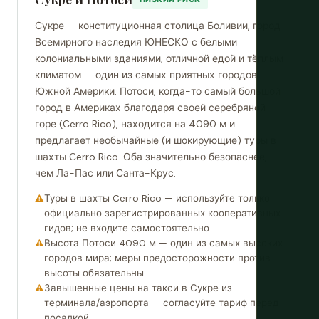
Сукре — конституционная столица Боливии, город
Всемирного наследия ЮНЕСКО с белыми
колониальными зданиями, отличной едой и тёплым
климатом — один из самых приятных городов
Южной Америки. Потоси, когда-то самый большой
город в Америках благодаря своей серебряной
горе (Cerro Rico), находится на 4090 м и
предлагает необычайные (и шокирующие) туры в
шахты Cerro Rico. Оба значительно безопаснее,
чем Ла-Пас или Санта-Крус.
Туры в шахты Cerro Rico — используйте только
официально зарегистрированных кооперативных
гидов; не входите самостоятельно
Высота Потоси 4090 м — один из самых высоких
городов мира; меры предосторожности против
высоты обязательны
Завышенные цены на такси в Сукре из
терминала/аэропорта — согласуйте тариф перед
посадкой