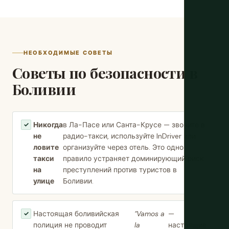
НЕОБХОДИМЫЕ СОВЕТЫ
Советы по безопасности в
Боливии
Никогда
в Ла-Пасе или Санта-Крусе — звоните в
✓
не
радио-такси, используйте InDriver или
ловите
организуйте через отель. Это одно
такси
правило устраняет доминирующий риск
на
преступлений против туристов в
улице
Боливии.
Настоящая боливийская
"Vamos a
—
✓
полиция не проводит
la
настоящие