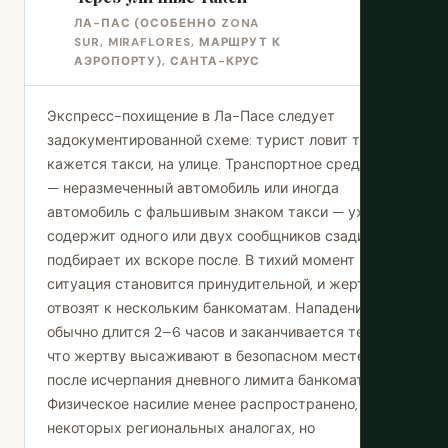
ЛА-ПАС (ОСОБЕННО ZONA
SUR, MIRAFLORES, МАРШРУТ К
АЭРОПОРТУ), САНТА-КРУС
Экспресс-похищение в Ла-Пасе следует
задокументированной схеме: турист ловит то, что
кажется такси, на улице. Транспортное средство
— неразмеченный автомобиль или иногда
автомобиль с фальшивым знаком такси — уже
содержит одного или двух сообщников сзади или
подбирает их вскоре после. В тихий момент
ситуация становится принудительной, и жертву
отвозят к нескольким банкоматам. Нападение
обычно длится 2–6 часов и заканчивается тем,
что жертву высаживают в безопасном месте
после исчерпания дневного лимита банкомата.
Физическое насилие менее распространено, чем в
некоторых региональных аналогах, но