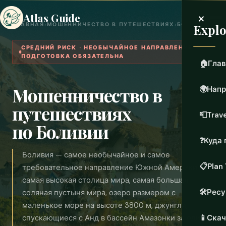
×
Atlas Guide
ГЛАВНАЯ
›
МОШЕННИЧЕСТВО В ПУТЕШЕСТВИЯХ
›
БОЛИВИЯ
Explo
СРЕДНИЙ РИСК · НЕОБЫЧАЙНОЕ НАПРАВЛЕНИЕ —
ПОДГОТОВКА ОБЯЗАТЕЛЬНА
🏠
Глав
Мошенничество в
🌍
Напр
путешествиях
📮
Trave
по Боливии
❓
Куда 
Боливия — самое необычайное и самое
📋
Plan 
требовательное направление Южной Америки —
самая высокая столица мира, самая большая
🛠️
Рес
соляная пустыня мира, озеро размером с
маленькое море на высоте 3800 м, джунгли,
спускающиеся с Анд в бассейн Амазонки за один
📱
Скач