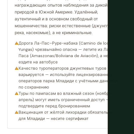
награждающих опытов наблюдения за дикой
природой в Южной Америке. Удалённый,
аутентичный и в основном свободный от
мошенничества; риски естественные (джунгли,
река, насекомые), а не криминальные.
Дорога Ла-Пас–Руре-набака (Camino de los
Yungas) чрезвычайно опасна — летите из Ла-
Паса (Amaszonas/Boliviana de Aviación), а не
ездите на автобусе
Качество туроператоров джунглевых туров
варьируется — используйте лицензированных
операторов парка Младиди с учётными данными
по сохранению
Туры по пампасам во влажный сезон (ноябрь–
апрель) могут иметь ограниченный доступ —
подтвердите перед бронированием
Вакцинация от жёлтой лихорадки обязательна
для Младиди — несите сертификат