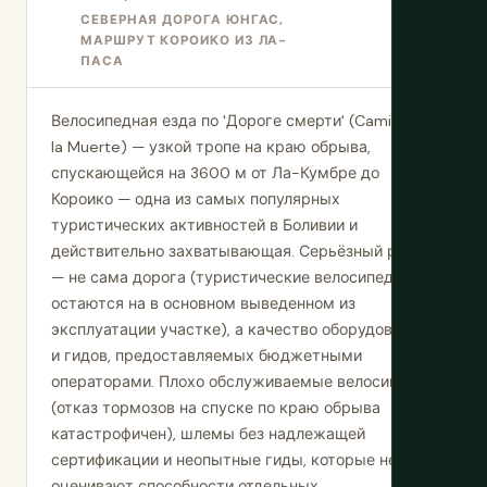
СЕВЕРНАЯ ДОРОГА ЮНГАС,
МАРШРУТ КОРОИКО ИЗ ЛА-
ПАСА
Велосипедная езда по 'Дороге смерти' (Camino de
la Muerte) — узкой тропе на краю обрыва,
спускающейся на 3600 м от Ла-Кумбре до
Короико — одна из самых популярных
туристических активностей в Боливии и
действительно захватывающая. Серьёзный риск
— не сама дорога (туристические велосипеды
остаются на в основном выведенном из
эксплуатации участке), а качество оборудования
и гидов, предоставляемых бюджетными
операторами. Плохо обслуживаемые велосипеды
(отказ тормозов на спуске по краю обрыва
катастрофичен), шлемы без надлежащей
сертификации и неопытные гиды, которые не
оценивают способности отдельных