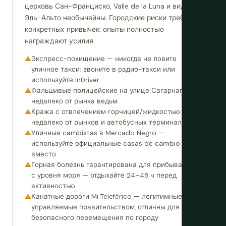
церковь Сан-Франциско, Valle de la Luna и вид из
Эль-Альто необычайны. Городские риски требуют
конкретных привычек; опыты полностью
награждают усилия.
Экспресс-похищение — никогда не ловите
уличное такси; звоните в радио-такси или
используйте InDriver
Фальшивые полицейские на улице Сагарнага и
недалеко от рынка ведьм
Кража с отвлечением горчицей/жидкостью
недалеко от рынков и автобусных терминалов
Уличные cambistas в Mercado Negro —
используйте официальные casas de cambio
вместо
Горная болезнь гарантирована для прибывающих
с уровня моря — отдыхайте 24–48 ч перед
активностью
Канатные дороги Mi Teleférico — легитимные,
управляемые правительством, отличны для
безопасного перемещения по городу