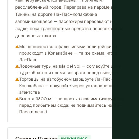
чем перуанская. Копакабана — приятный,
расслабленный город. Переправа на пароме до
Тикины на дороге Ла-Пас–Копакабана
запоминающаяся — пассажиры пересекают на
лодке, пока транспортные средства пересекают на
деревянных плотах.
Мошенничество с фальшивыми полицейскими
происходит в Копакабане — та же схема, что в
Ла-Пасе
Лодочные туры на Isla del Sol — согласуйте цену
туда-обратно и время возврата перед выездом
Торговцы на автобусном маршруте Ла-Пас–
Копакабана — покупайте через установленные
агентства
Высота 3800 м — полностью акклиматизируйтесь
перед прибытием сюда; не поднимайтесь из Ла-
Паса в день 1
Сукре и Потоси
НИЗКИЙ РИСК