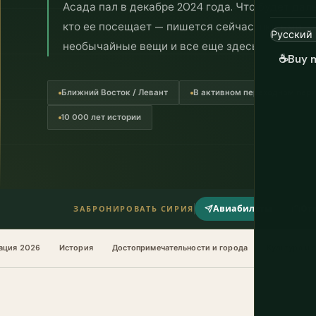
Асада пал в декабре 2024 года. Что будет дал
кто ее посещает — пишется сейчас, людьми, 
необычайные вещи и все еще здесь.
☕
Buy 
Ближний Восток / Левант
В активном переходном пер
10 000 лет истории
Авиабилеты
От
ЗАБРОНИРОВАТЬ СИРИЯ
ация 2026
История
Достопримечательности и города
Культура и 