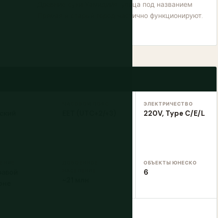
Древние суки Хамидийя, улица под названием
Прямая и старый город частично функционируют.
ЧАСОВОЙ ПОЯС
ЭЛЕКТРИЧЕСТВО
ский
EET (UTC+2/+3)
220V, Type C/E/L
ЕНИЕ
ДОВОЕННОЕ
ОБЪЕКТЫ ЮНЕСКО
НАСЕЛЕНИЕ
равой
6
~21 млн
оне