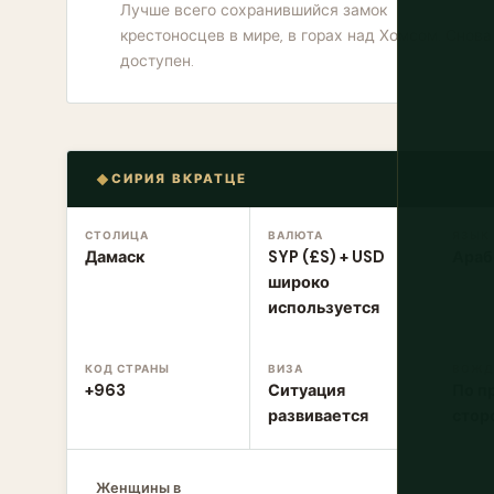
Лучше всего сохранившийся замок
крестоносцев в мире, в горах над Хомсом. Снова
доступен.
СИРИЯ ВКРАТЦЕ
СТОЛИЦА
ВАЛЮТА
ЯЗЫК
Дамаск
SYP (£S) + USD
Араб
широко
используется
КОД СТРАНЫ
ВИЗА
ВОЖД
+963
Ситуация
По п
развивается
стор
Женщины в