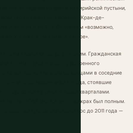
 империи, поднимающиеся из сирийской пустыни,
 объектов на Ближнем Востоке. Крак-де-
мсом, был назван Т. Э. Лоуренсом «возможно,
ю восхитительным замком в мире».
24 годами, было катастрофическим. Гражданская
 Она переместила половину довоенного
коло 6 миллионов бежали беженцами в соседние
внутренне перемещенными. Города, стоявшие
ли превращены в руины целыми кварталами.
чтожены ИГИЛ. Экономический крах был полным.
 сирийский туризм стабильно рос до 2011 года —