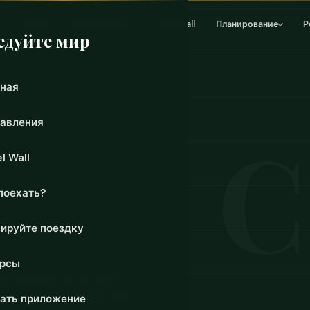
Главная
Направления
Travel Wall
Планирование
Р
едуйте мир
ная
авления
l Wall
поехать?
ируйте поездку
урсы
 ландшафтов на земле, с
аем о древнем мире. Режим
ать приложение