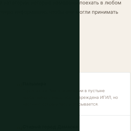
й категории, которые намерены поехать в любом
упную информацию, чтобы они могли принимать
Пальмира
Город эпохи Римской империи в пустыне
необычайного масштаба. Повреждена ИГИЛ, но
частично сохранилась и открывается.
Старый город Дамаска