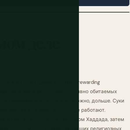
мом
деле
ду, Сирия была одним из самых rewarding
 один из самых древних непрерывно обитаемых
те как минимум 8000 лет, возможно, дольше. Суки
е на протяжении веков, все еще работают.
.э. на месте, которое было храмом Хаддада, затем
ким собором, — одно из величайших религиозных