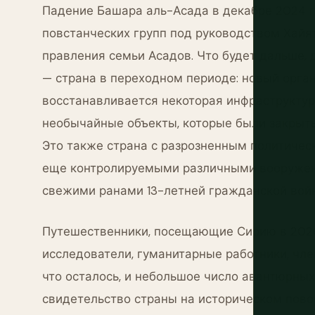
Падение Башара аль-Асада в декабре 2024 г
повстанческих групп под руководством Хайя
правления семьи Асадов. Что будет дальше, 
— страна в переходном периоде: новый орган
восстанавливается некоторая инфраструктур
необычайные объекты, которые были закрыты
Это также страна с разрозненным политичес
еще контролируемыми различными вооруженн
свежими ранами 13-летней гражданской вой
Путешественники, посещающие Сирию в 2026 
исследователи, гуманитарные работники, чл
что осталось, и небольшое число авантюрны
свидетельство страны на историческом пово