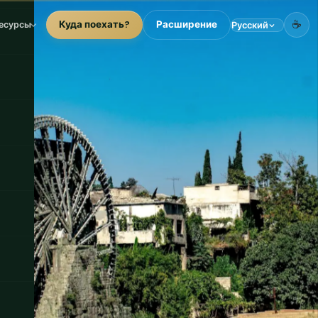
☕
Куда поехать?
Расширение
есурсы