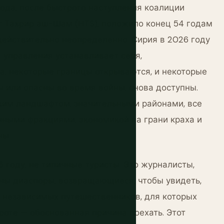
ода, после быстрого наступления коалиции
т Тахрир аш-Шам (HTS), положило конец 54 годам
действительно неопределенно. Сирия в 2026 году
 управления устанавливает себя,
а, некоторые границы открываются, и некоторые
 или опасны во время войны, снова доступны.
ким ландшафтом, значительными районами, все
ыми фракциями, экономикой на грани краха и
ны.
году, не типичные туристы. Это журналисты,
ены диаспоры, возвращающиеся, чтобы увидеть,
х независимых путешественников, для которых
роте — обоснованная причина поехать. Этот