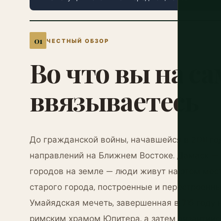
ЧЕСТНЫЙ ОБЗОР
Во
что
вы
на
са
ввязываетесь
До гражданской войны, начавшейся в 2011 го
направлений на Ближнем Востоке. Дамаск —
городов на земле — люди живут на этом мес
старого города, построенные и перестроенны
Умайядская мечеть, завершенная в 715 году н
римским храмом Юпитера, а затем византийс