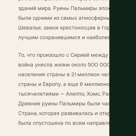
зданий мира. Руины Пальмиры эпохи Римской
были одними из самых атмосферных древних
Шевалье, замок крестоносцев в горах над Хо
лучшим сохранившимся и наиболее полность
То, что произошло с Сирией между 2011 и 20
война унесла жизни около 500 000 человек.
населения страны в 21 миллион человек — о
страны и Европу, а еще 6 миллионов стали 
тысячелетиями — Алеппо, Хомс, Ракка — бы
Древние руины Пальмиры были частично уни
Страна, которая развивалась и открывалась —
была опустошена по всем направлениям.