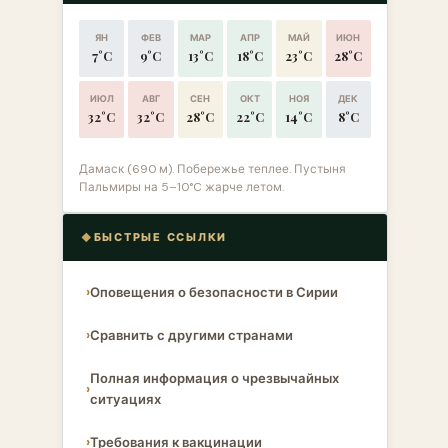
ЯН
ФЕВ
МАР
АПР
МАЙ
ИЮН
7°C
9°C
13°C
18°C
23°C
28°C
ИЮЛ
АВГ
СЕН
ОКТ
НОЯ
ДЕК
32°C
32°C
28°C
22°C
14°C
8°C
Дамаск (690 м). Побережье теплее. Пустыня
Пальмиры на 5–10°C жарче летом.
БЫСТРЫЕ ССЫЛКИ
Оповещения о безопасности в Сирии
Сравнить с другими странами
Полная информация о чрезвычайных
ситуациях
Требования к вакцинации