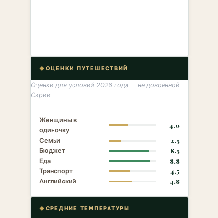
ОЦЕНКИ ПУТЕШЕСТВИЙ
Оценки для условий 2026 года — не довоенной
Сирии.
Женщины в
4.0
одиночку
Семьи
2.5
Бюджет
8.5
Еда
8.8
Транспорт
4.5
Английский
4.8
СРЕДНИЕ ТЕМПЕРАТУРЫ