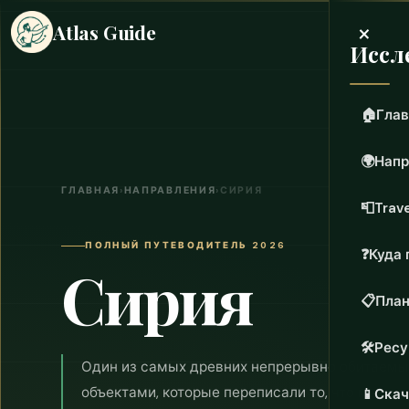
×
Atlas Guide
Иссл
🏠
Глав
🌍
Напр
ГЛАВНАЯ
›
НАПРАВЛЕНИЯ
›
СИРИЯ
📮
Trave
ПОЛНЫЙ ПУТЕВОДИТЕЛЬ 2026
❓
Куда 
Сирия
📋
План
🛠️
Рес
Один из самых древних непрерывно обитаемых
объектами, которые переписали то, что мы зн
📱
Скач