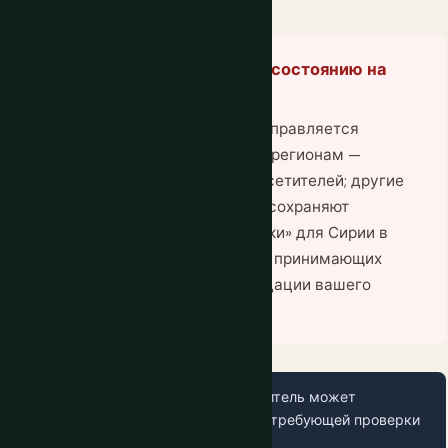
ликтном переходном периоде по состоянию на
е 54 лет правления. Сирия теперь управляется
остью значительно варьируется по регионам —
кии функционируют и принимают посетителей; другие
льшинство западных правительств сохраняют
ересмотреть необходимость поездки» для Сирии в
 информацию для путешественников, принимающих
ю к посещению. Проверьте рекомендации вашего
здкой.
меняется быстрее, чем любой путеводитель может
всей информации здесь как к базовой, требующей проверки
ь на ее основе.