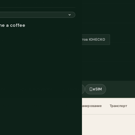
ьше — для страны и для тех,
которые пережили
me a coffee
иоде
Сирийский фунт (SYP)
6 объектов ЮНЕСКО
ели
Туры и экскурсии
Отзывы
eSIM
этикет
Еда и напитки
Когда ехать
Планирование
Транспорт