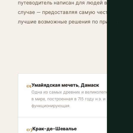
путеводитель написан для людей в последне
случае — предоставляя самую честную дост
лучшие возможные решения по прибытии.
Умайядская мечеть, Дамаск
Одна из самых древних и великолепных мечетей
в мире, построенная в 715 году н.э. и все еще
функционирующая.
Крак-де-Шевалье