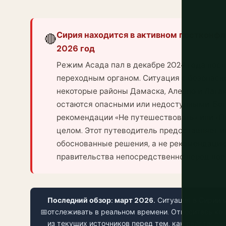
Сирия находится в активном постконф
🔴
2026 год
Режим Асада пал в декабре 2024 года посл
переходным органом. Ситуация с безопасн
некоторые районы Дамаска, Алеппо и Лата
остаются опасными или недоступными. Бо
рекомендации «Не путешествовать» или «П
целом. Этот путеводитель предоставляет
обоснованные решения, а не рекомендаци
правительства непосредственно перед пое
Последний обзор: март 2026.
Ситуация в Сирии 
📅
отслеживать в реальном времени. Относитесь ко 
из текущих источников перед тем, как действоват