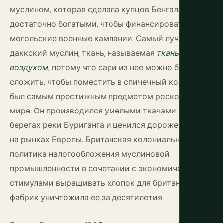
муслином, которая сделала купцов Бенгалии
достаточно богатыми, чтобы финансировать
могольские военные кампании. Самый лучший
даккский муслин, ткань, называемая
тканым
воздухом
, потому что сари из нее можно было
сложить, чтобы поместить в спичечный коробок,
был самым престижным предметом роскоши в
мире. Он производился умелыми ткачами на
берегах реки Буриганга и ценился дороже шелка
на рынках Европы. Британская колониальная
политика налогообложения муслиновой
промышленности в сочетании с экономическими
стимулами выращивать хлопок для британских
фабрик уничтожила ее за десятилетия.