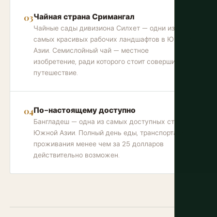
Чайная страна Сримангал
Чайные сады дивизиона Силхет — одни из
самых красивых рабочих ландшафтов в Южной
Азии. Семислойный чай — местное
изобретение, ради которого стоит совершить
путешествие.
По-настоящему доступно
Бангладеш — одна из самых доступных стран в
Южной Азии. Полный день еды, транспорта и
проживания менее чем за 25 долларов
действительно возможен.