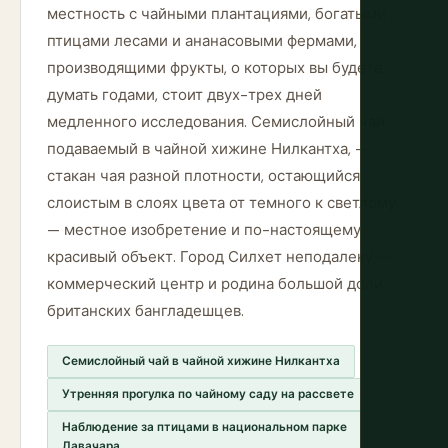
местность с чайными плантациями, богатыми
птицами лесами и ананасовыми фермами,
производящими фрукты, о которых вы будете
думать годами, стоит двух-трех дней
медленного исследования. Семислойный чай,
подаваемый в чайной хижине Нилкантха, —
стакан чая разной плотности, остающийся
слоистым в слоях цвета от темного к светлому,
— местное изобретение и по-настоящему
красивый объект. Город Силхет неподалеку —
коммерческий центр и родина большой доли
британских бангладешцев.
Семислойный чай в чайной хижине Нилкантха
Утренняя прогулка по чайному саду на рассвете
Наблюдение за птицами в национальном парке
Лавачара