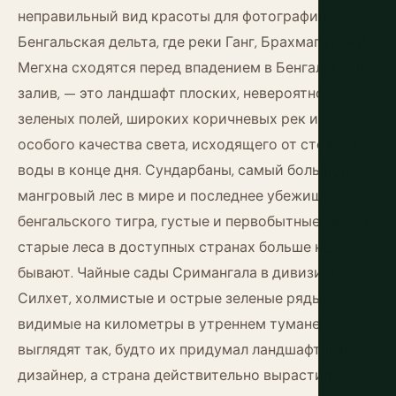
неправильный вид красоты для фотографий.
Бенгальская дельта, где реки Ганг, Брахмапутра и
Мегхна сходятся перед впадением в Бенгальский
залив, — это ландшафт плоских, невероятно
зеленых полей, широких коричневых рек и
особого качества света, исходящего от стоячей
воды в конце дня. Сундарбаны, самый большой
мангровый лес в мире и последнее убежище
бенгальского тигра, густые и первобытные так, как
старые леса в доступных странах больше не
бывают. Чайные сады Сримангала в дивизионе
Силхет, холмистые и острые зеленые ряды,
видимые на километры в утреннем тумане,
выглядят так, будто их придумал ландшафтный
дизайнер, а страна действительно вырастила.