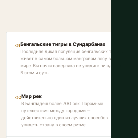
Бенгальские тигры в Сундарбанах
Последняя дикая популяция бенгальских тигров
живет в самом большом мангровом лесу в
мире. Вы почти наверняка не увидите ни одного.
В этом и суть.
Мир рек
В Бангладеш более 700 рек. Паромные
путешествия между городами —
действительно один из лучших способов
увидеть страну в своем ритме.