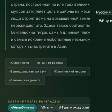
страна, построенная на иле трех великих рек, где
муссон затопляет целые районы на месяцы, а
люди строят дома на возвышенной земле и
☕
Buy 
пережидают это. Здесь также обитают последние
бенгальские тигры, самый длинный пляж в мире
и самые искренне любопытные незнакомцы,
которых вы встретите в Азии.
Южная Азия
9–12 ч от Европы
Бангладешская така (৳)
Тропический муссон
Бенгальская дельта
ЗАБРОНИРОВАТЬ БАНГЛАДЕШ
Авиабилеты
Отели
Туры и экскурсии