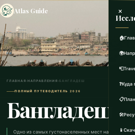
×
Atlas Guide
Иссл
🏠
Глав
🌍
Напр
📮
Trave
ГЛАВНАЯ
›
НАПРАВЛЕНИЯ
›
БАНГЛАДЕШ
❓
Куда 
ПОЛНЫЙ ПУТЕВОДИТЕЛЬ 2026
Бангладеш
📋
План
🛠️
Рес
📱
Скач
Одно из самых густонаселенных мест на земле,