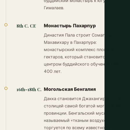
буддийский монастырь к югу от
Гималаев.
Монастырь Пахарпур
8th C. CE
Династия Пала строит Сомапура
Махавихару в Пахарпуре:
монастырский комплекс площадью 11
гектаров, который становится
центром буддийского обучения более
400 лет.
Могольская Бенгалия
16th–18th C.
Дакка становится Джахангирнагаром,
столицей самой богатой могольской
провинции. Бенгальский муслин,
называемый «тканым воздухом»,
торгуется по всему известному миру.