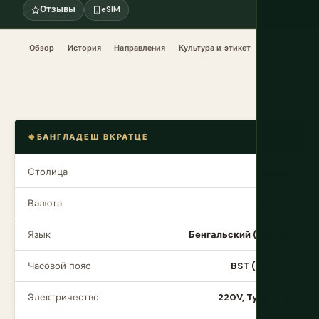
Отзывы
eSIM
Обзор
История
Направления
Культура и этикет
Еда и напитк
БАНГЛАДЕШ ВКРАТЦЕ
Столица
Дакка
Валюта
BDT (৳)
Язык
Бенгальский (Бангla)
Часовой пояс
BST (UTC+6)
Электричество
220V, Type C/G