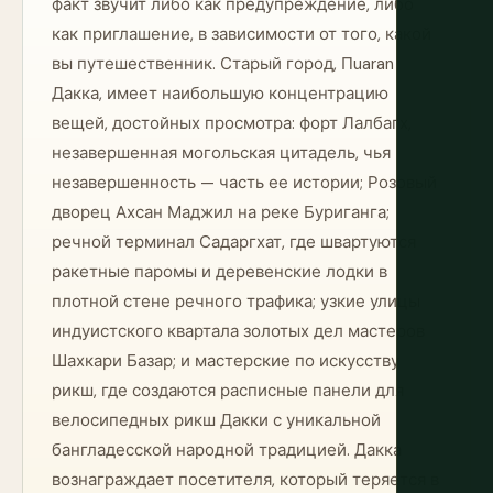
факт звучит либо как предупреждение, либо
как приглашение, в зависимости от того, какой
вы путешественник. Старый город, Пuaran
Дакка, имеет наибольшую концентрацию
вещей, достойных просмотра: форт Лалбагх,
незавершенная могольская цитадель, чья
незавершенность — часть ее истории; Розовый
дворец Ахсан Маджил на реке Буриганга;
речной терминал Садаргхат, где швартуются
ракетные паромы и деревенские лодки в
плотной стене речного трафика; узкие улицы
индуистского квартала золотых дел мастеров
Шахкари Базар; и мастерские по искусству
рикш, где создаются расписные панели для
велосипедных рикш Дакки с уникальной
бангладесской народной традицией. Дакка
вознаграждает посетителя, который теряется в