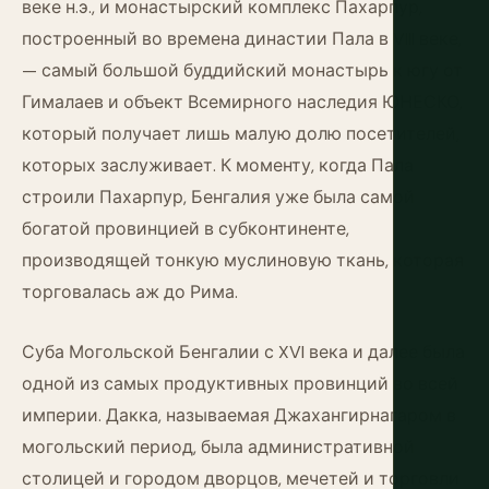
веке н.э., и монастырский комплекс Пахарпур,
построенный во времена династии Пала в VIII веке,
— самый большой буддийский монастырь к югу от
Гималаев и объект Всемирного наследия ЮНЕСКО,
который получает лишь малую долю посетителей,
которых заслуживает. К моменту, когда Пала
строили Пахарпур, Бенгалия уже была самой
богатой провинцией в субконтиненте,
производящей тонкую муслиновую ткань, которая
торговалась аж до Рима.
Суба Могольской Бенгалии с XVI века и далее была
одной из самых продуктивных провинций во всей
империи. Дакка, называемая Джахангирнагаром в
могольский период, была административной
столицей и городом дворцов, мечетей и торговли