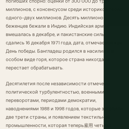
погибших спорно: оценки от 300 000 до трех
миллионов, с консенсусом среди историков около
одного-двух миллионов. Десять миллионов
беженцев бежали в Индию. Индийская армия
вмешалась в декабре, и пакистанские силы
сдались 16 декабря 1971 года, дата, отмечаемая как
День победы. Бангладеш родился в насилии и в
особом виде горя, которое страна никогда не
перестает обрабатывать.
Десятилетия после независимости отмечены
политической турбулентностью, военными
переворотами, периодами демократии,
наводнениями 1988 и 1998 годов, которые затопили
две трети страны, и появлением текстильной
промышленности, которая теперь雇用 четыре