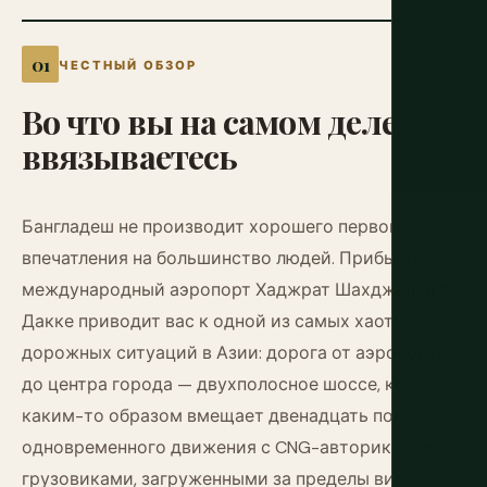
ЧЕСТНЫЙ ОБЗОР
Во
что
вы
на
самом
деле
ввязываетесь
Бангладеш не производит хорошего первого
впечатления на большинство людей. Прибытие в
международный аэропорт Хаджрат Шахджалал в
Дакке приводит вас к одной из самых хаотичных
дорожных ситуаций в Азии: дорога от аэропорта
до центра города — двухполосное шоссе, которое
каким-то образом вмещает двенадцать полос
одновременного движения с CNG-авторикшами,
грузовиками, загруженными за пределы видимого