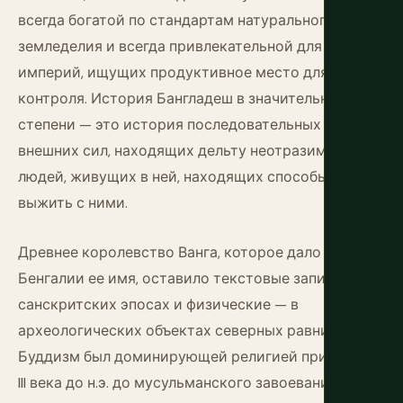
всегда богатой по стандартам натурального
земледелия и всегда привлекательной для
империй, ищущих продуктивное место для
контроля. История Бангладеш в значительной
степени — это история последовательных
внешних сил, находящих дельту неотразимой, и
людей, живущих в ней, находящих способы
выжить с ними.
Древнее королевство Ванга, которое дало
Бенгалии ее имя, оставило текстовые записи в
санскритских эпосах и физические — в
археологических объектах северных равнин.
Буддизм был доминирующей религией примерно с
III века до н.э. до мусульманского завоевания в XIII