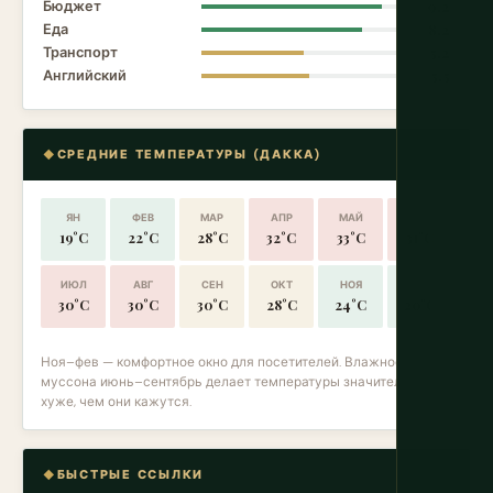
Бюджет
9.2
Еда
8.2
Транспорт
5.2
Английский
5.5
СРЕДНИЕ ТЕМПЕРАТУРЫ (ДАККА)
ЯН
ФЕВ
МАР
АПР
МАЙ
ИЮН
19°C
22°C
28°C
32°C
33°C
31°C
ИЮЛ
АВГ
СЕН
ОКТ
НОЯ
ДЕК
30°C
30°C
30°C
28°C
24°C
20°C
Ноя–фев — комфортное окно для посетителей. Влажность
муссона июнь–сентябрь делает температуры значительно
хуже, чем они кажутся.
БЫСТРЫЕ ССЫЛКИ