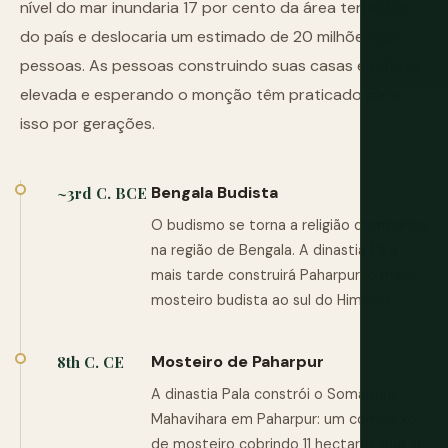
nível do mar inundaria 17 por cento da área terrestre
do país e deslocaria um estimado de 20 milhões de
pessoas. As pessoas construindo suas casas em terra
elevada e esperando o monção têm praticado para
isso por gerações.
Bengala Budista
~3rd C. BCE
O budismo se torna a religião dominante
na região de Bengala. A dinastia Pala
mais tarde construirá Paharpur, o maior
mosteiro budista ao sul do Himalaia.
Mosteiro de Paharpur
8th C. CE
A dinastia Pala constrói o Somapura
Mahavihara em Paharpur: um complexo
de mosteiro cobrindo 11 hectares que se