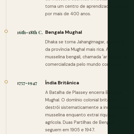
torna um centro de aprendizado budista
por mais de 400 anos.
Bengala Mughal
16th–18th C.
Dhaka se torna Jahangirnagar, a capital
da província Mughal mais rica. A
musselina bengali, chamada 'ar tecido', é
comercializada pelo mundo conhecido.
Índia Britânica
1757–1947
A Batalha de Plassey encerra Bengala
Mughal. O domínio colonial britânico
destrói sistematicamente a indústria de
musselina enquanto extrai riqueza
agrícola. Duas Partilhas de Bengala
seguem em 1905 e 1947.