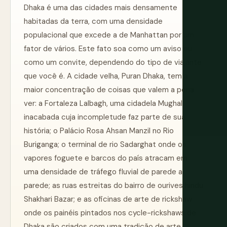
Dhaka é uma das cidades mais densamente
habitadas da terra, com uma densidade
populacional que excede a de Manhattan por um
fator de vários. Este fato soa como um aviso ou
como um convite, dependendo do tipo de viajante
que você é. A cidade velha, Puran Dhaka, tem a
maior concentração de coisas que valem a pena
ver: a Fortaleza Lalbagh, uma cidadela Mughal
inacabada cuja incompletude faz parte de sua
história; o Palácio Rosa Ahsan Manzil no Rio
Buriganga; o terminal de rio Sadarghat onde os
vapores foguete e barcos do país atracam em
uma densidade de tráfego fluvial de parede a
parede; as ruas estreitas do bairro de ourives hindu
Shakhari Bazar; e as oficinas de arte de rickshaw
onde os painéis pintados nos cycle-rickshaws de
Dhaka são criados com uma tradição de arte