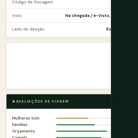
Código de Discagem
+880
Visto
Na chegada / e-Visto, 30 dias
Lado de direção
Esquerdo
AVALIAÇÕES DE VIAGEM
Mulheres Solo
5.8
Famílias
7.0
Orçamento
9.2
Comida
8.2