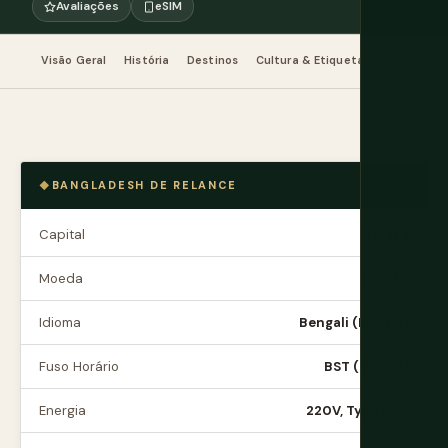
Avaliações
eSIM
Visão Geral
História
Destinos
Cultura & Etiqueta
Comida & B
BANGLADESH DE RELANCE
Capital
Dhaka
Moeda
BDT (৳)
Idioma
Bengali (Bangla)
Fuso Horário
BST (UTC+6)
Energia
220V, Type C/G