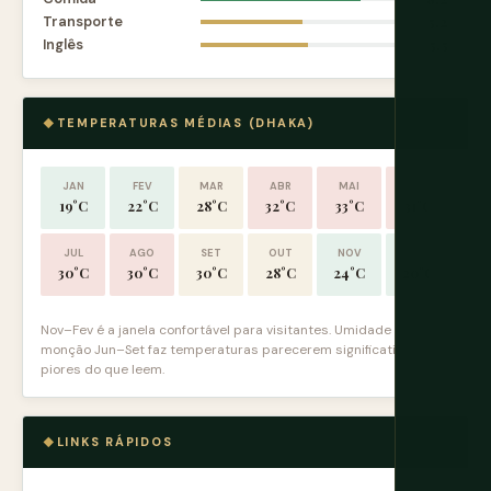
Transporte
5.2
Inglês
5.5
TEMPERATURAS MÉDIAS (DHAKA)
JAN
FEV
MAR
ABR
MAI
JUN
19°C
22°C
28°C
32°C
33°C
31°C
JUL
AGO
SET
OUT
NOV
DEZ
30°C
30°C
30°C
28°C
24°C
20°C
Nov–Fev é a janela confortável para visitantes. Umidade do
monção Jun–Set faz temperaturas parecerem significativamente
piores do que leem.
LINKS RÁPIDOS