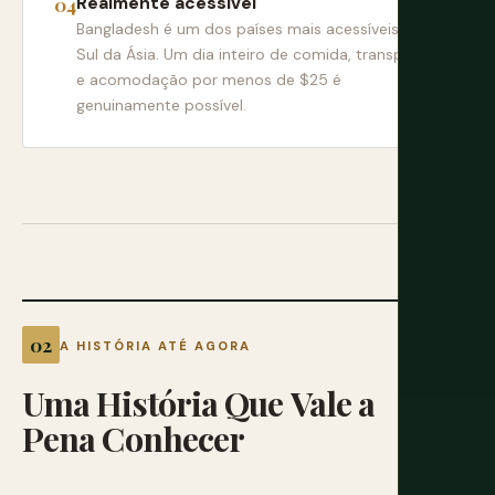
Realmente acessível
Bangladesh é um dos países mais acessíveis do
Sul da Ásia. Um dia inteiro de comida, transporte
e acomodação por menos de $25 é
genuinamente possível.
A HISTÓRIA ATÉ AGORA
Uma
História
Que
Vale
a
Pena
Conhecer