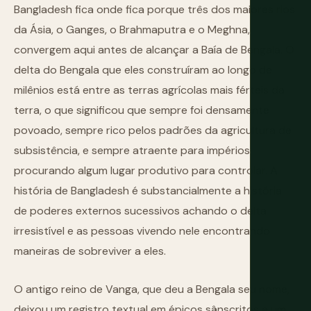
Bangladesh fica onde fica porque três dos maiores rios
da Ásia, o Ganges, o Brahmaputra e o Meghna,
convergem aqui antes de alcançar a Baía de Bengala. O
delta do Bengala que eles construíram ao longo de
milênios está entre as terras agrícolas mais férteis da
terra, o que significou que sempre foi densamente
povoado, sempre rico pelos padrões da agricultura de
subsistência, e sempre atraente para impérios
procurando algum lugar produtivo para controlar. A
história de Bangladesh é substancialmente a história
de poderes externos sucessivos achando o delta
irresistível e as pessoas vivendo nele encontrando
maneiras de sobreviver a eles.
O antigo reino de Vanga, que deu a Bengala seu nome,
deixou um registro textual em épicos sânscritos e um