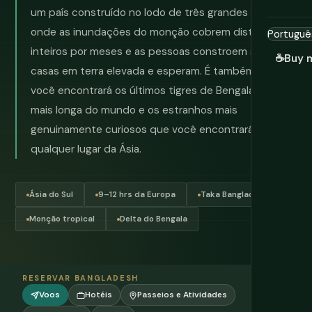
um país construído no lodo de três grandes rios,
onde as inundações do monção cobrem distritos
inteiros por meses e as pessoas constroem suas
☕
Buy 
casas em terra elevada e esperam. É também onde
você encontrará os últimos tigres de Bengala, a praia
mais longa do mundo e os estranhos mais
genuinamente curiosos que você encontrará em
qualquer lugar da Ásia.
Ásia do Sul
9–12 hrs da Europa
Taka Bangladeshi (৳)
Monção tropical
Delta do Bengala
RESERVAR BANGLADESH
Voos
Hotéis
Passeios e Atividades