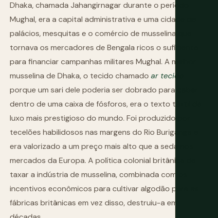
Dhaka, chamada Jahangirnagar durante o período
Mughal, era a capital administrativa e uma cidade de
palácios, mesquitas e o comércio de musselina que
tornava os mercadores de Bengala ricos o suficiente
para financiar campanhas militares Mughal. A melhor
musselina de Dhaka, o tecido chamado
ar tecido
porque um sari dele poderia ser dobrado para caber
dentro de uma caixa de fósforos, era o texto têxtil de
luxo mais prestigioso do mundo. Foi produzido por
tecelões habilidosos nas margens do Rio Buriganga e
era valorizado a um preço mais alto que a seda nos
mercados da Europa. A política colonial britânica de
taxar a indústria de musselina, combinada com os
incentivos econômicos para cultivar algodão para as
fábricas britânicas em vez disso, destruiu-a em
décadas.