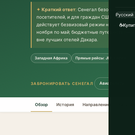
Краткий ответ:
Сенегал безопасен для 
посетителей, и для граждан США, Великобр
действует безвизовый режим на 90 дней. 
☕
Купи
ноября по май; бюджетные путешественни
вне лучших отелей Дакара.
Западная Африка
Прямые рейсы: JFK, Париж
Авиабилеты
ЗАБРОНИРОВАТЬ СЕНЕГАЛ
Обзор
История
Направления
Культу