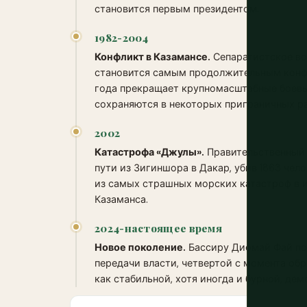
становится первым президентом.
1982-2004
Конфликт в Казамансе.
Сепаратистское во
становится самым продолжительным конфл
года прекращает крупномасштабные боевы
сохраняются в некоторых приграничных р
2002
Катастрофа «Джулы».
Правительственный 
пути из Зигиншора в Дакар, убив 1863 чел
из самых страшных морских катастроф в 
Казаманса.
2024-настоящее время
Новое поколение.
Бассиру Диомай Фай поб
передачи власти, четвертой с момента об
как стабильной, хотя иногда и бурной, де