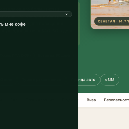
подавляющего большинства
итании, ЕС, Канады и Австралии
СЕНЕГАЛ · 14.7°
Лучшее время для посещения — с
ть мне кофе
ки укладываются в $40-60 в день
Франк КФА (XOF)
Без визы, 90 дней
Отели
Туры и развлечения
Аренда авто
eSIM
ра
Еда
Планирование
Бюджет
Виза
Безопаснос