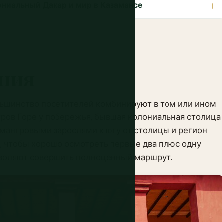
ониальный Дакар и мир в Казамансе
ения
ольшинство посетителей комбинируют в том или ином
стров Горе у побережья, бывшая колониальная столица
 мангровыми зарослями к югу от столицы и регион
, чтобы хорошо осмотреть первые два плюс одну
зволяют совершить полноценный маршрут.