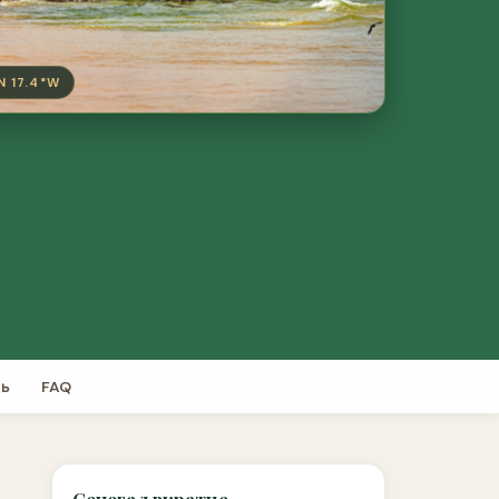
N 17.4°W
ть
FAQ