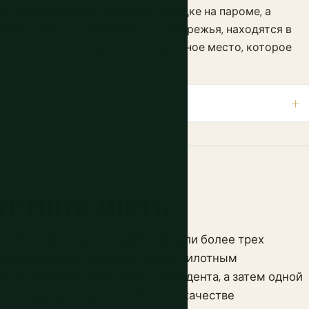
ится в короткой и надежной поездке на пароме, а
урортными городами Малого побережья, находятся в
аправление; это хорошо проторенное место, которое
 стоит знать
том атлантической работорговли более трех
 колониальной столицей, затем пилотным
 под руководством поэта-президента, а затем одной
та. Краткая версия: столетия в качестве