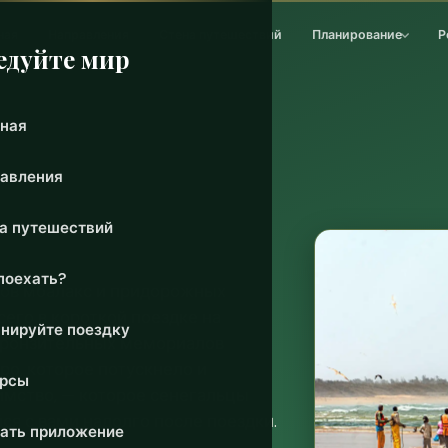
ная
Направления
Стена путешествий
Планирование
Р
едуйте мир
ная
авления
а путешествий
поехать?
нов мбалакс и придорожных
сего в короткой поездке на
нируйте поездку
 пронзительных мемориалов
ро, которое потускнело и
урсы
иимство, — которое сенегальцы
ся с вами надолго после поездки.
ать приложение