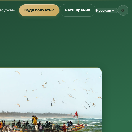
☕
Куда поехать?
Расширение
есурсы