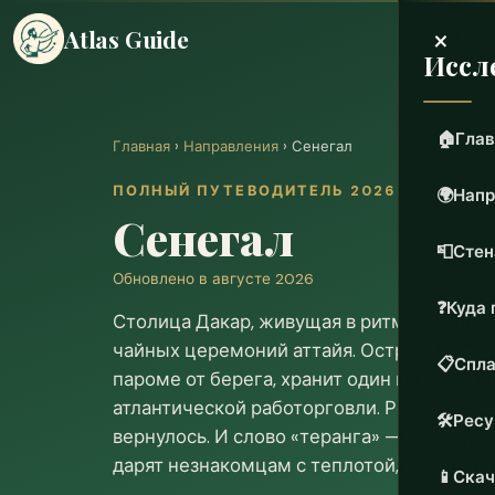
×
Atlas Guide
Глав
Иссл
🏠
Глав
Главная
›
Направления
› Сенегал
ПОЛНЫЙ ПУТЕВОДИТЕЛЬ 2026
🌍
Напр
Сенегал
📮
Стен
Обновлено в августе 2026
❓
Куда 
Столица Дакар, живущая в ритме бараба
чайных церемоний аттайя. Остров Горе, в
📋
Спла
пароме от берега, хранит один из самых
атлантической работорговли. Розовое озе
🛠️
Рес
вернулось. И слово «теранга» — гостепр
дарят незнакомцам с теплотой, остающей
📱
Скач