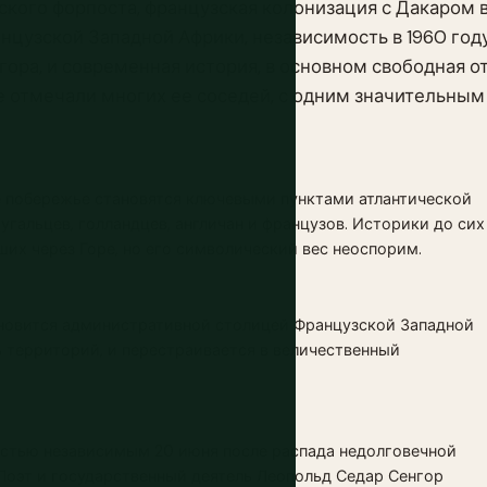
кого форпоста, французская колонизация с Дакаром 
цузской Западной Африки, независимость в 1960 год
ора, и современная история, в основном свободная о
е отмечали многих ее соседей, с одним значительным
 побережье становятся ключевыми пунктами атлантической
угальцев, голландцев, англичан и французов. Историки до сих
ших через Горе, но его символический вес неоспорим.
новится административной столицей Французской Западной
 территорий, и перестраивается в величественный
остью независимым 20 июня после распада недолговечной
Поэт и государственный деятель Леопольд Седар Сенгор