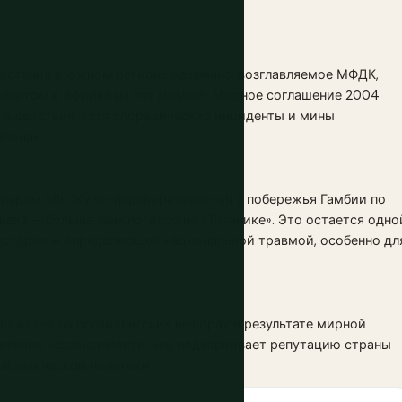
сстание в южном регионе Казаманс, возглавляемое МФДК,
иктом в Африке на тот момент. Мирное соглашение 2004
е действия, хотя спорадические инциденты и мины
айонах.
паром «Ле Жула» переворачивается у побережья Гамбии по
овека — больше, чем погибло на «Титанике». Это остается одно
истории и определяющей национальной травмой, особенно дл
еждает на президентских выборах в результате мирной
ретения независимости, что подчеркивает репутацию страны
мократической политики.