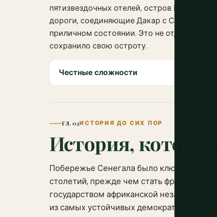
пятизвездочных отелей, остров Горе наход
дороги, соединяющие Дакар с Сен-Луи и к
приличном состоянии. Это не отдаленное н
сохранило свою остроту.
Честные сложности
ГЛ. 02
ИСТОРИЯ ДО СИХ ПОР
История, которую
Побережье Сенегала было ключевым пунк
столетий, прежде чем стать французской
государством африканской независимости
из самых устойчивых демократий континен