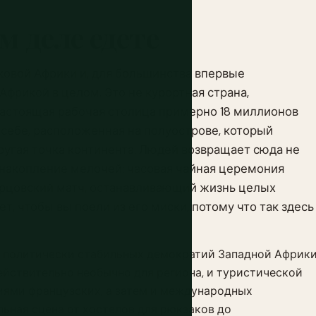
м деле едете
ковой Африки и, для большинства впервые
фрикой в целом. Это не курортная страна,
астоящая рабочая столица примерно 18 миллионов
 себе, расположенная на полуострове, который
ругая точка континента. Людей возвращает сюда не
 накопление мелочей: часовая чайная церемония
орцовский матч, останавливающий жизнь целых
т, чтобы вы поели из его миски, потому что так здесь
е политически стабильных демократий Западной Африк
ействительно необычно для региона, и туристической
иями французских, а затем и международных
льная сцена от хостелов для рюкзаков до