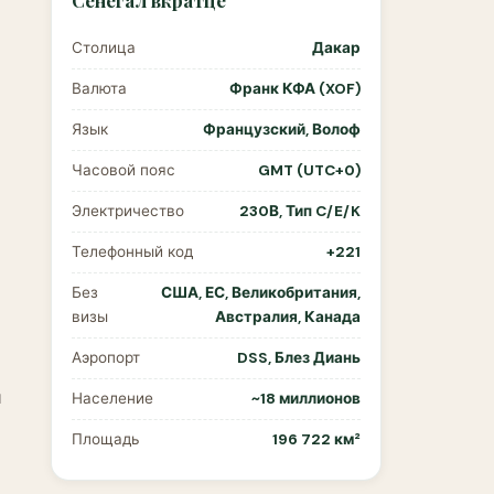
Сенегал вкратце
Столица
Дакар
Валюта
Франк КФА (XOF)
Язык
Французский, Волоф
Часовой пояс
GMT (UTC+0)
Электричество
230В, Тип C/E/K
Телефонный код
+221
Без
США, ЕС, Великобритания,
визы
Австралия, Канада
Аэропорт
DSS, Блез Диань
и
Население
~18 миллионов
Площадь
196 722 км²