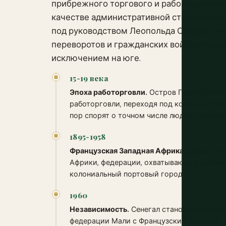
прибрежного торгового и рабовладельчес
качестве административной столицы Фран
под руководством Леопольда Седара Сенг
переворотов и гражданских войн, которы
исключением на юге.
15-19 века
Эпоха работорговли.
Остров Горе и Малое
работорговли, переходя под контроль порт
пор спорят о точном числе людей, прошед
1895-1958
Французская Западная Африка.
Дакар ста
Африки, федерации, охватывающей восемь
колониальный портовый город.
1960
Независимость.
Сенегал становится полн
федерации Мали с Французским Суданом. 