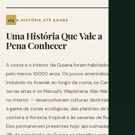
A HISTÓRIA ATÉ AGORA
Uma
História
Que
Vale
a
Pena
Conhecer
A costa e o interior da Guiana foram habitados por
pelo menos 10.000 anos. Os povos ameríndios —
incluindo os Arawak ao longo da costa, os Carib nas
terras altas e os Macushi, Wapishana, Wai-Wai e outros
no interior — desenvolveram culturas distintas em toda
a gama de zonas ecológicas, das planícies de lama
costeira à floresta tropical e às savanas de Rupununi.
Eles permanecem presentes hoje: aproximadamente
11% da população da Guiana se identifica como