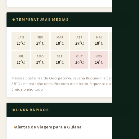
TEMPERATURAS MÉDIAS
JAN
FEV
MAR
ABR
MAI
JUN
27°C
27°C
28°C
28°C
28°C
27°C
JUL
AGO
SET
OUT
NOV
DEZ
27°C
27°C
28°C
29°C
29°C
28°C
Médias costeiras de Georgetown. Savana Rupununi alcança
35°C+ na estação seca. Floresta do interior é quente e altamente
úmida o ano todo.
LINKS RÁPIDOS
Alertas de Viagem para a Guiana