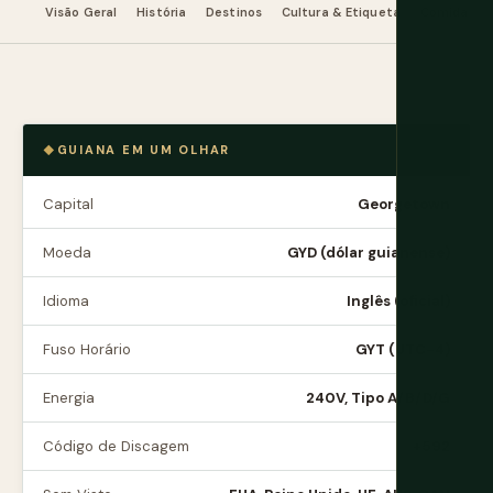
Visão Geral
História
Destinos
Cultura & Etiqueta
Comida & B
GUIANA EM UM OLHAR
Capital
Georgetown
Moeda
GYD (dólar guianense)
Idioma
Inglês (oficial)
Fuso Horário
GYT (UTC-4)
Energia
240V, Tipo A/B/D/G
Código de Discagem
+592