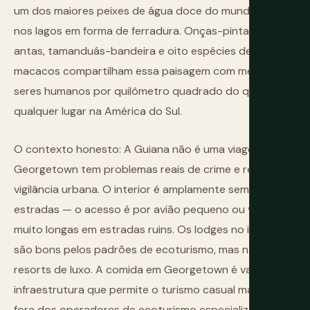
um dos maiores peixes de água doce do mundo, surge
nos lagos em forma de ferradura. Onças-pintadas,
antas, tamanduás-bandeira e oito espécies de
macacos compartilham essa paisagem com menos
seres humanos por quilômetro quadrado do que quase
qualquer lugar na América do Sul.
O contexto honesto: A Guiana não é uma viagem fácil.
Georgetown tem problemas reais de crime e requer
vigilância urbana. O interior é amplamente sem
estradas — o acesso é por avião pequeno ou viagens
muito longas em estradas ruins. Os lodges no interior
são bons pelos padrões de ecoturismo, mas não são
resorts de luxo. A comida em Georgetown é variável. A
infraestrutura que permite o turismo casual mal existe
fora dos operadores de ecoturismo especializados que