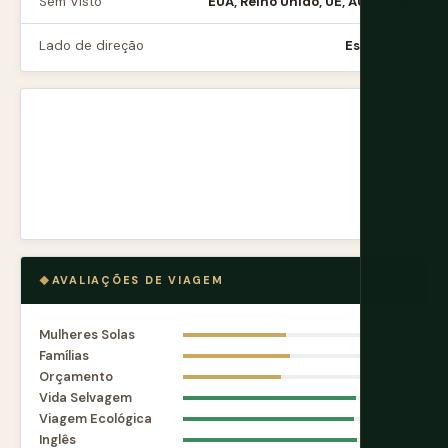
Sem Visto
EUA, Reino Unido, UE, AUS, CAN
Lado de direção
Esquerdo
AVALIAÇÕES DE VIAGEM
Mulheres Solas
5.8
Famílias
6.0
Orçamento
5.5
Vida Selvagem
9.7
Viagem Ecológica
9.6
Inglês
9.8