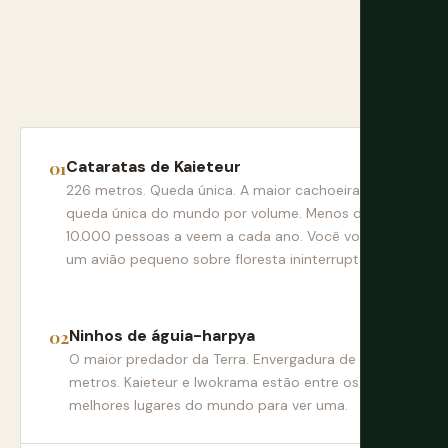
Cataratas de Kaieteur
226 metros. Queda única. A maior cachoeira de
queda única do mundo por volume. Menos de
10.000 pessoas a veem a cada ano. Você voa em
um avião pequeno sobre floresta ininterrupta.
Ninhos de águia-harpya
O maior predador da Terra. Envergadura de até 2
metros. Kaieteur e Iwokrama estão entre os
melhores lugares do mundo para ver uma.