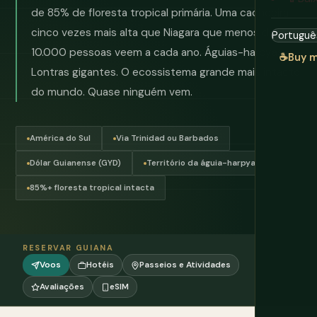
de 85% de floresta tropical primária. Uma cachoeira
cinco vezes mais alta que Niagara que menos de
10.000 pessoas veem a cada ano. Águias-harpyas.
☕
Buy m
Lontras gigantes. O ecossistema grande mais intacto
do mundo. Quase ninguém vem.
América do Sul
Via Trinidad ou Barbados
Dólar Guianense (GYD)
Território da águia-harpya
85%+ floresta tropical intacta
RESERVAR GUIANA
Voos
Hotéis
Passeios e Atividades
Avaliações
eSIM