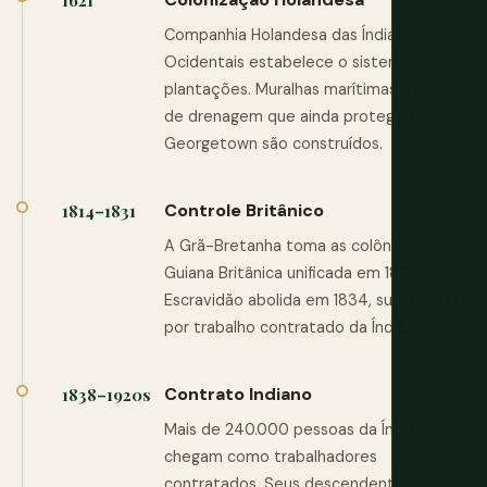
1621
Companhia Holandesa das Índias
Ocidentais estabelece o sistema de
plantações. Muralhas marítimas e canais
de drenagem que ainda protegem
Georgetown são construídos.
Controle Britânico
1814–1831
A Grã-Bretanha toma as colônias.
Guiana Britânica unificada em 1831.
Escravidão abolida em 1834, substituída
por trabalho contratado da Índia.
Contrato Indiano
1838–1920s
Mais de 240.000 pessoas da Índia
chegam como trabalhadores
contratados. Seus descendentes são