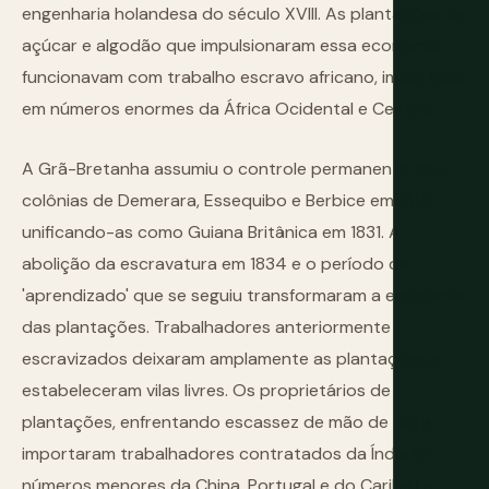
engenharia holandesa do século XVIII. As plantações de
açúcar e algodão que impulsionaram essa economia
funcionavam com trabalho escravo africano, importado
em números enormes da África Ocidental e Central.
A Grã-Bretanha assumiu o controle permanente das
colônias de Demerara, Essequibo e Berbice em 1814,
unificando-as como Guiana Britânica em 1831. A
abolição da escravatura em 1834 e o período de
'aprendizado' que se seguiu transformaram a economia
das plantações. Trabalhadores anteriormente
escravizados deixaram amplamente as plantações e
estabeleceram vilas livres. Os proprietários de
plantações, enfrentando escassez de mão de obra,
importaram trabalhadores contratados da Índia (e
números menores da China, Portugal e do Caribe) a