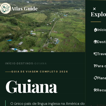
×
Atlas Guide
Expl
🏠
Iníci
🌍
Dest
📮
Trave
INÍCIO
›
DESTINOS
›
GUIANA
❓
Para 
GUIA DE VIAGEM COMPLETO 2026
Guiana
📋
Plan
🛠️
Recu
O único país de língua inglesa na América do Sul. Mais
📱
Bai