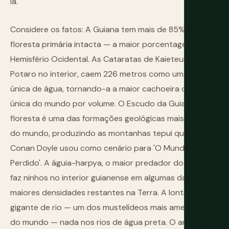
lá.
Considere os fatos: A Guiana tem mais de 85% de
floresta primária intacta — a maior porcentagem no
Hemisfério Ocidental. As Cataratas de Kaieteur, no Rio
Potaro no interior, caem 226 metros como uma cortina
única de água, tornando-a a maior cachoeira de queda
única do mundo por volume. O Escudo da Guiana sob a
floresta é uma das formações geológicas mais antigas
do mundo, produzindo as montanhas tepui que Arthur
Conan Doyle usou como cenário para 'O Mundo
Perdido'. A águia-harpya, o maior predador do mundo,
faz ninhos no interior guianense em algumas das
maiores densidades restantes na Terra. A lontra
gigante de rio — um dos mustelídeos mais ameaçados
do mundo — nada nos rios de água preta. O arapaima,