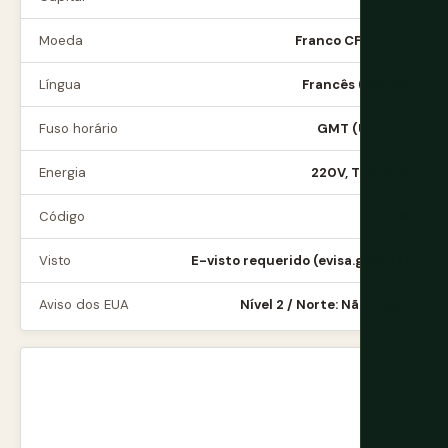
Moeda
Franco CFA (XOF)
Língua
Francês (oficial)
Fuso horário
GMT (UTC+0)
Energia
220V, Tipo C/E
Código
+228
Visto
E-visto requerido (evisa.gouv.tg)
Aviso dos EUA
Nível 2 / Norte: Não Viajar