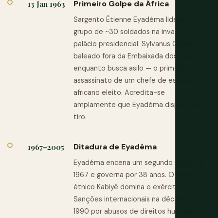
Primeiro Golpe da África
13 Jan 1963
Sargento Étienne Eyadéma lidera um
grupo de ~30 soldados na invasão do
palácio presidencial. Sylvanus Olympio é
baleado fora da Embaixada dos EUA
enquanto busca asilo — o primeiro
assassinato de um chefe de estado
africano eleito. Acredita-se
amplamente que Eyadéma disparou o
tiro.
Ditadura de Eyadéma
1967–2005
Eyadéma encena um segundo golpe em
1967 e governa por 38 anos. O grupo
étnico Kabiyé domina o exército.
Sanções internacionais na década de
1990 por abusos de direitos humanos.