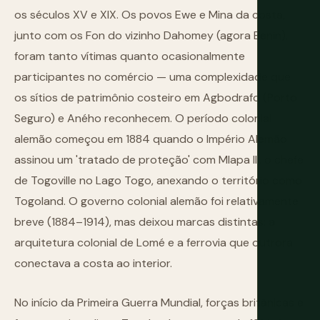
os séculos XV e XIX. Os povos Ewe e Mina da costa,
junto com os Fon do vizinho Dahomey (agora Benin),
foram tanto vítimas quanto ocasionalmente
participantes no comércio — uma complexidade que
os sítios de patrimônio costeiro em Agbodrafo (Porto
Seguro) e Aného reconhecem. O período colonial
alemão começou em 1884 quando o Império Alemão
assinou um 'tratado de proteção' com Mlapa III, o chefe
de Togoville no Lago Togo, anexando o território como
Togoland. O governo colonial alemão foi relativamente
breve (1884–1914), mas deixou marcas distintas: a
arquitetura colonial de Lomé e a ferrovia que outrora
conectava a costa ao interior.
No início da Primeira Guerra Mundial, forças britânicas e