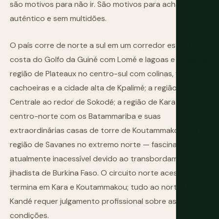
são motivos para não ir. São motivos para achá-lo
autêntico e sem multidões.
O país corre de norte a sul em um corredor estreito: a
costa do Golfo da Guiné com Lomé e lagoas e praias; a
região de Plateaux no centro-sul com colinas, florestas,
cachoeiras e a cidade alta de Kpalimé; a região
Centrale ao redor de Sokodé; a região de Kara no
centro-norte com os Batammariba e suas
extraordinárias casas de torre de Koutammakou; e a
região de Savanes no extremo norte — fascinante, mas
atualmente inacessível devido ao transbordamento
jihadista de Burkina Faso. O circuito norte acessível
termina em Kara e Koutammakou; tudo ao norte de
Kandé requer julgamento profissional sobre as
condições.