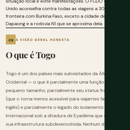
situação local e evite manifestações. O FCDO do Reino
Unido aconselha contra todas as viagens a 30 km da
fronteira com Burkina Faso, exceto a cidade de
Dapaong e a rodovia N1 que se aproxima dela.
A VISÃO GERAL HONESTA
O
que
é
Togo
Togo é um dos países mais subvisitados da África
Ocidental — o que é parcialmente uma função de seu
pequeno tamanho, parcialmente seu status francófono
(que o torna menos acessível para viajantes falantes de
inglês) e parcialmente o legado do isolamento
internacional sob a ditadura de Eyadéma que deixou
sua infraestrutura subdesenvolvida. Nenhum desses