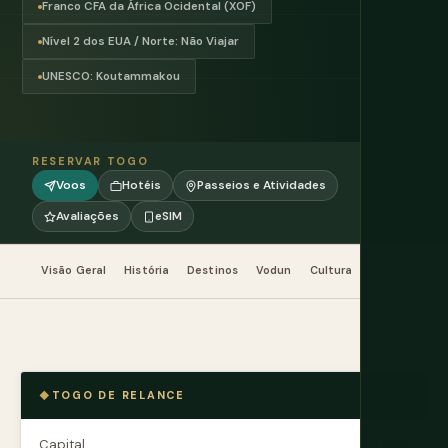
Franco CFA da África Ocidental (XOF)
Nível 2 dos EUA / Norte: Não Viajar
UNESCO: Koutammakou
RESERVAR TOGO
Voos
Hotéis
Passeios e Atividades
Avaliações
eSIM
Visão Geral
História
Destinos
Vodun
Cultura
Comida
Qu
TOGO DE RELANCE
Capital
Lomé