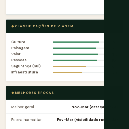
CLASSIFICAÇÕES DE VIAGEM
Cultura
9.1
Paisagem
8.5
Valor
8.8
Pessoas
8.6
Segurança (sul)
6.5
Infraestrutura
5.8
MELHORES ÉPOCAS
Melhor geral
Nov–Mar (estação seca)
Poeira harmattan
Fev–Mar (visibilidade reduzida)