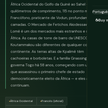
África Ocidental do Golfo da Guiné ao Sahel — 550
quilômetros de comprimento, 115 no ponto mais largo.
Francófono, praticante de Vodun, profundamente em
☕
Buy 
camadas. O Mercado de Fetichos Akodessawa de
Lomé é um dos mercados mais estranhos e sérios da
África. As casas de torre de barro da UNESCO em
Koutammakou são diferentes de qualquer coisa no
continente. As terras altas de Kpalimé têm
cachoeiras e borboletas. E a família Gnassingbé
governa Togo há 58 anos, começando com um golpe
que assassinou o primeiro chefe de estado
democraticamente eleito da África — e eles ainda
continuam.
África Ocidental
Francês (oficial)