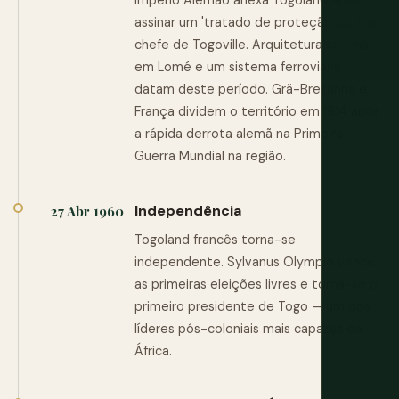
Império Alemão anexa Togoland após
assinar um 'tratado de proteção' com o
chefe de Togoville. Arquitetura colonial
em Lomé e um sistema ferroviário
datam deste período. Grã-Bretanha e
França dividem o território em 1914 após
a rápida derrota alemã na Primeira
Guerra Mundial na região.
Independência
27 Abr 1960
Togoland francês torna-se
independente. Sylvanus Olympio vence
as primeiras eleições livres e torna-se o
primeiro presidente de Togo — um dos
líderes pós-coloniais mais capazes da
África.