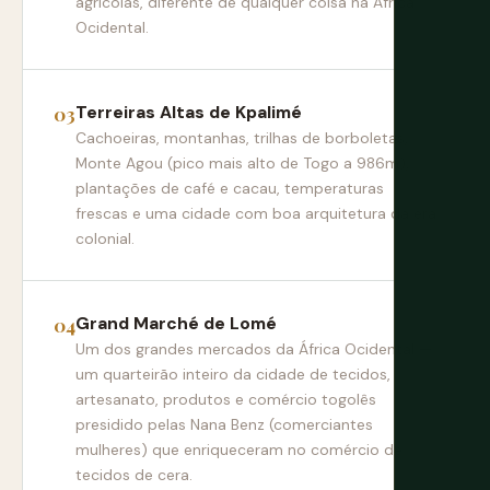
agrícolas, diferente de qualquer coisa na África
Ocidental.
Terreiras Altas de Kpalimé
Cachoeiras, montanhas, trilhas de borboletas,
Monte Agou (pico mais alto de Togo a 986m),
plantações de café e cacau, temperaturas
frescas e uma cidade com boa arquitetura da era
colonial.
Grand Marché de Lomé
Um dos grandes mercados da África Ocidental —
um quarteirão inteiro da cidade de tecidos,
artesanato, produtos e comércio togolês
presidido pelas Nana Benz (comerciantes
mulheres) que enriqueceram no comércio de
tecidos de cera.