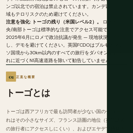
ンゴ以北での宿泊は禁止されています。カンデ以北の地
域もテロリスクのため避けてください。
注意を強化: トーゴの残り（米国レベル2）。
ロメと中
央/南部トーゴは標準的な注意でアクセス可能です。
2025年6月にロメで政治抗議が発生 — 現地状況を監視
し、デモを避けてください。英国FCDOはブルキナファ
ソ国境から30km以内のすべての旅行をダパオン市とそ
れに近づくN1高速道路を除いて勧告していません。
正直な概要
トーゴとは
トーゴは西アフリカで最も訪問者が少ない国の一つ — こ
れはその小さなサイズ、フランス語圏の地位（英語話者
の旅行者にアクセスしにくい）、およびエヤデマ独裁下