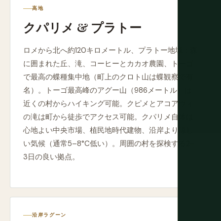
高地
クパリメ & プラトー
ロメから北へ約120キロメートル、プラトー地域：森
に囲まれた丘、滝、コーヒーとカカオ農園、トーゴ
で最高の蝶種集中地（町上のクロト山は蝶観察で有
名）。トーゴ最高峰のアグー山（986メートル）は
近くの村からハイキング可能。クピメとアコアヴィ
の滝は町から徒歩でアクセス可能。クパリメ自体は
心地よい中央市場、植民地時代建物、沿岸より涼し
い気候（通常5–8°C低い）。周囲の村を探検する2–
3日の良い拠点。
沿岸ラグーン