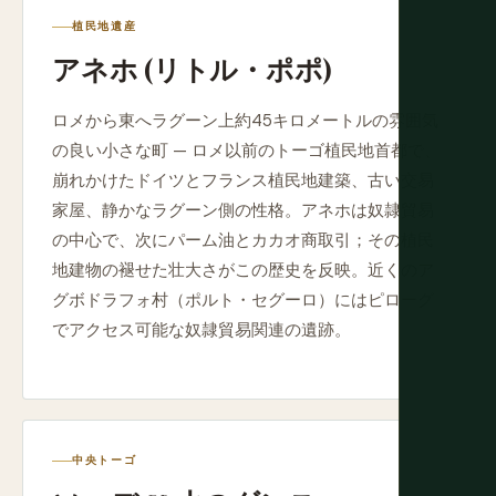
植民地遺産
アネホ (リトル・ポポ)
ロメから東へラグーン上約45キロメートルの雰囲気
の良い小さな町 — ロメ以前のトーゴ植民地首都で、
崩れかけたドイツとフランス植民地建築、古い交易
家屋、静かなラグーン側の性格。アネホは奴隷貿易
の中心で、次にパーム油とカカオ商取引；その植民
地建物の褪せた壮大さがこの歴史を反映。近くのア
グボドラフォ村（ポルト・セグーロ）にはピローグ
でアクセス可能な奴隷貿易関連の遺跡。
中央トーゴ