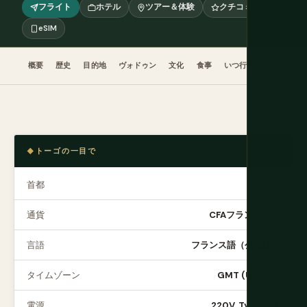
フライト
ホテル
ツアー＆体験
クチコミ
eSIM
概要
歴史
目的地
ヴォドゥン
文化
食事
いつ行くか
計画
トーゴの一目で
首都
ロメ
通貨
CFAフラン (XOF)
言語
フランス語（公用語）
タイムゾーン
GMT (UTC+0)
電源
220V, Type C/E