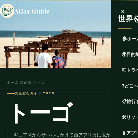
×
Atlas Guide
世界
🏠
ホー
🌍
目的
📮
トラ
ホーム
›
目的地
›
トーゴ
❓
どこ
完全旅行ガイド 2026
トーゴ
📋
旅行
🛠️
リソ
📱
アプ
ギニア湾からサヘルにかけて西アフリカに広がる針のよ