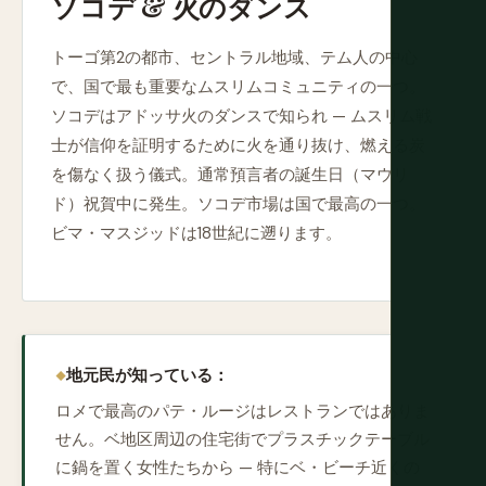
ソコデ & 火のダンス
トーゴ第2の都市、セントラル地域、テム人の中心
で、国で最も重要なムスリムコミュニティの一つ。
ソコデはアドッサ火のダンスで知られ — ムスリム戦
士が信仰を証明するために火を通り抜け、燃える炭
を傷なく扱う儀式。通常預言者の誕生日（マウリ
ド）祝賀中に発生。ソコデ市場は国で最高の一つ。
ビマ・マスジッドは18世紀に遡ります。
地元民が知っている：
ロメで最高のパテ・ルージはレストランではありま
せん。ベ地区周辺の住宅街でプラスチックテーブル
に鍋を置く女性たちから — 特にベ・ビーチ近くの