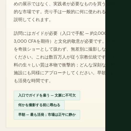
めの展示ではなく、実践者が必要なものを買う機能
的な市場です。売り手は一般的に何に使われるかを
説明してくれます。
訪問にはガイドが必要（入口で手配 — 約2,000–
3,000 CFAを期待）と文化的敬意が必要です。市場
を奇抜ショーとして扱わず、無差別に撮影しないで
ください。これは数百万人が従う宗教伝統です。材
料の生々しい質は本物で衝撃的；どんな深刻な宗教
施設にも同様にアプローチしてください。早朝が最
も活発な時間です。
入口でガイドを雇う — 文脈に不可欠
何かを撮影する前に尋ねる
早朝 — 最も活発；市場は正午に静か