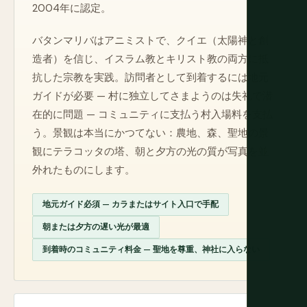
2004年に認定。
バタンマリバはアニミストで、クイエ（太陽神と創
造者）を信じ、イスラム教とキリスト教の両方に抵
抗した宗教を実践。訪問者として到着するには地元
ガイドが必要 — 村に独立してさまようのは失礼で潜
在的に問題 — コミュニティに支払う村入場料を支払
う。景観は本当にかつてない：農地、森、聖地の景
観にテラコッタの塔、朝と夕方の光の質が写真を並
外れたものにします。
地元ガイド必須 — カラまたはサイト入口で手配
朝または夕方の遅い光が最適
到着時のコミュニティ料金 — 聖地を尊重、神社に入らない