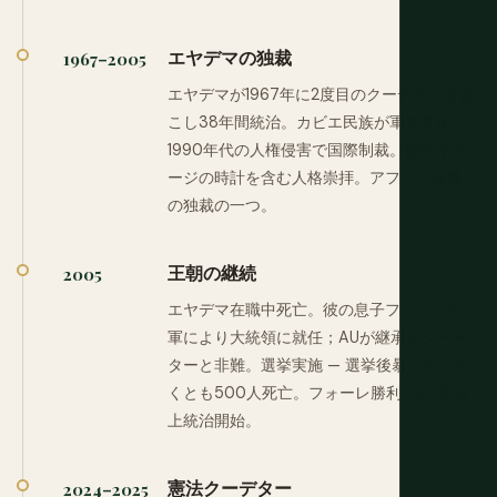
エヤデマの独裁
1967–2005
エヤデマが1967年に2度目のクーデターを起
こし38年間統治。カビエ民族が軍を支配。
1990年代の人権侵害で国際制裁。彼のイメ
ージの時計を含む人格崇拝。アフリカ最長
の独裁の一つ。
王朝の継続
2005
エヤデマ在職中死亡。彼の息子フォーレが
軍により大統領に就任；AUが継承をクーデ
ターと非難。選挙実施 — 選挙後暴力で少な
くとも500人死亡。フォーレ勝利し20年以
上統治開始。
憲法クーデター
2024–2025