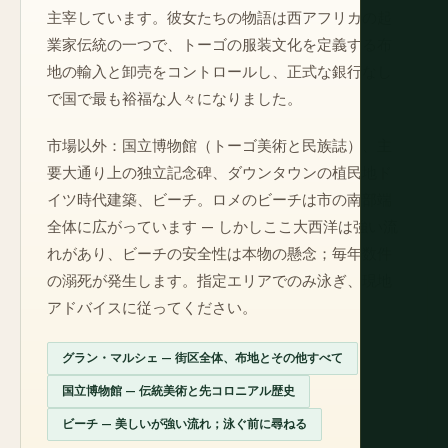
主宰しています。彼女たちの物語は西アフリカの起
業家伝統の一つで、トーゴの服装文化を定義する布
地の輸入と卸売をコントロールし、正式な銀行なし
で国で最も裕福な人々になりました。
市場以外：国立博物館（トーゴ美術と民族誌）、主
要大通り上の独立記念碑、ダウンタウンの植民地ド
イツ時代建築、ビーチ。ロメのビーチは市の南部端
全体に広がっています — しかしここ大西洋は強い流
れがあり、ビーチの安全性は本物の懸念；毎年数件
の溺死が発生します。指定エリアでのみ泳ぎ、現地
アドバイスに従ってください。
グラン・マルシェ — 街区全体、布地とその他すべて
国立博物館 — 伝統美術と先コロニアル歴史
ビーチ — 美しいが強い流れ；泳ぐ前に尋ねる