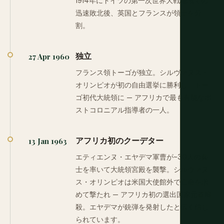
1914年にドイツの第一次世界大戦地域での
迅速敗北後、英国とフランスが領土を分
割。
独立
27 Apr 1960
フランス領トーゴが独立。シルヴァヌス・
オリンピオが初の自由選挙に勝利し、トー
ゴ初代大統領に — アフリカで最も有能なポ
ストコロニアル指導者の一人。
アフリカ初のクーデター
13 Jan 1963
エティエンヌ・エヤデマ軍曹が~30人の兵
士を率いて大統領宮殿を襲撃。シルヴァヌ
ス・オリンピオは米国大使館外で亡命を求
めて撃たれ — アフリカ初の選出国家元首暗
殺。エヤデマが銃弾を発射したと広く信じ
られています。