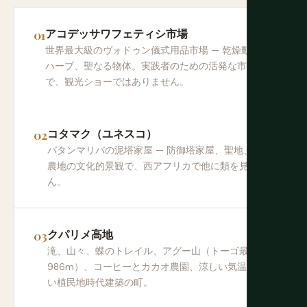
アコデッサワフェティシ市場
世界最大級のヴォドゥン儀式用品市場 — 乾燥動物、
ハーブ、聖なる物体。実践者のための活発な市場
で、観光ショーではありません。
コタマク（ユネスコ）
バタンマリバの泥塔家屋 — 防御塔家屋、聖地、泉、
農地の文化的景観で、西アフリカで他に類を見ませ
ん。
クパリメ高地
滝、山々、蝶のトレイル、アグー山（トーゴ最高峰
986m）、コーヒーとカカオ農園、涼しい気温、良
い植民地時代建築の町。