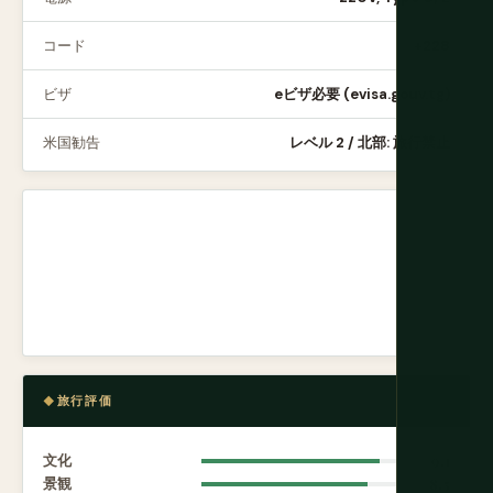
コード
+228
ビザ
eビザ必要 (evisa.gouv.tg)
米国勧告
レベル 2 / 北部: 旅行禁止
旅行評価
文化
9.1
景観
8.5