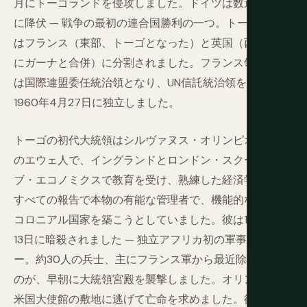
月にトーゴランドを侵攻しました。ドイツは数週間以内
に降伏 — 戦争の最初の連合国勝利の一つ。トーゴランド
はフランス（東部、トーゴとなった）と英国（西部、後
にガーナと合併）に分割されました。フランス領トーゴ
は国際連盟委任統治領となり、UN信託統治領を経て、
1960年4月27日に独立しました。
トーゴの初代大統領はシルヴァヌス・オリンピオ — 南部
のエウェ人で、イングランドとロンドン・スクール・オ
ブ・エコノミクスで教育を受け、熟練した経済学者で、
すべての報告で本物の有能な管理者で、機能的なポスト
コロニアル国家を築こうとしていました。彼は1963年1月
13日に暗殺されました — 独立アフリカ初の軍事クーデタ
ー。約30人の兵士、主にフランス軍から最近除隊したも
のが、早朝に大統領宮殿を襲撃しました。オリンピオは
米国大使館の敷地に逃げて亡命を求めました。彼は大使