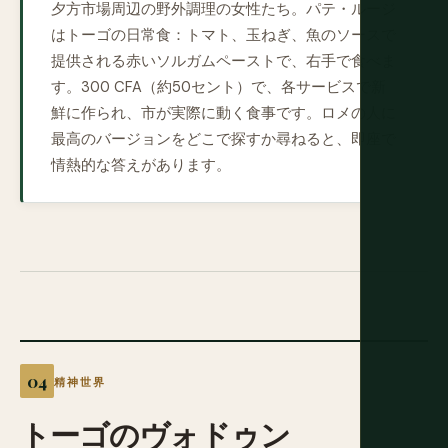
夕方市場周辺の野外調理の女性たち。パテ・ルージ
はトーゴの日常食：トマト、玉ねぎ、魚のソースで
提供される赤いソルガムペーストで、右手で食べま
す。300 CFA（約50セント）で、各サービスで新
鮮に作られ、市が実際に動く食事です。ロメの人に
最高のバージョンをどこで探すか尋ねると、即座で
情熱的な答えがあります。
精神世界
トーゴのヴォドゥン