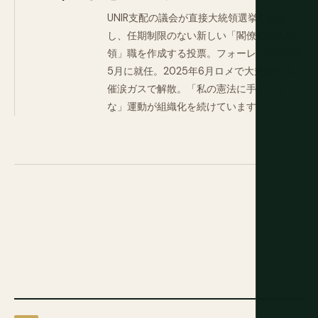
UNIR支配の議会が直接大統領選挙を廃止
し、任期制限のない新しい「閣僚会議大統
領」職を作成する投票。フォーレが2025年
5月に就任。2025年6月ロメで大規模抗議、
催涙ガスで解散。「私の憲法に手を出す
な」運動が組織化を続けています。