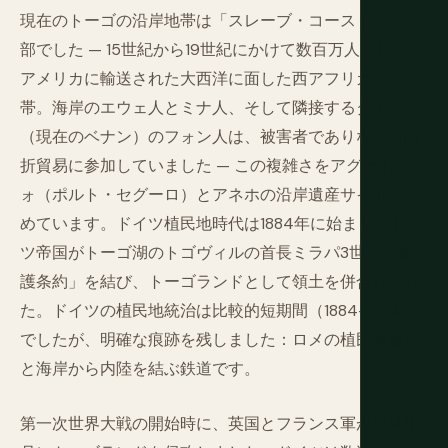
現在のトーゴの沿岸地帯は「スレーブ・コースト」の一
部でした — 15世紀から19世紀にかけて数百万人の奴隷が
アメリカに輸送された大西洋に面した西アフリカの地
帯。海岸のエウェ人とミナ人、そして隣接するダホメ
（現在のベナン）のフォン人は、被害者でありながら時
折貿易に参加していました — この複雑さをアグボドラフ
ォ（ポルト・セグーロ）とアネホの沿岸遺産サイトが認
めています。ドイツ植民地時代は1884年に始まり、ドイ
ツ帝国がトーゴ湖のトゴヴィルの首長ミラパ3世と「保
護条約」を結び、トーゴランドとして領土を併合しまし
た。ドイツの植民地統治は比較的短期間（1884–1914）
でしたが、明確な痕跡を残しました：ロメの植民地建築
と海岸から内陸を結ぶ鉄道です。
第一次世界大戦の開始時に、英国とフランス軍が1914年8