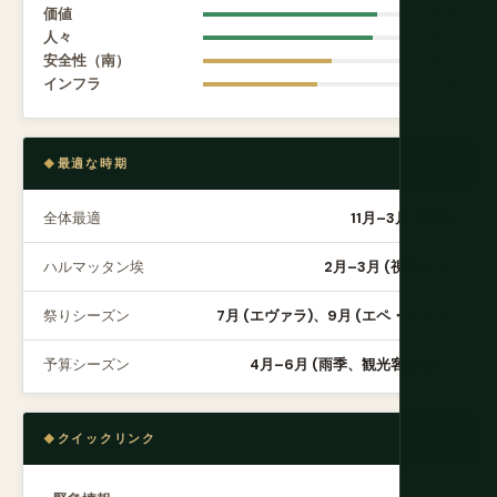
価値
8.8
人々
8.6
安全性（南）
6.5
インフラ
5.8
最適な時期
全体最適
11月–3月 (乾季)
ハルマッタン埃
2月–3月 (視界低下)
祭りシーズン
7月 (エヴァラ)、9月 (エペ・エクペ)
予算シーズン
4月–6月 (雨季、観光客少ない)
クイックリンク