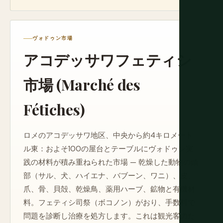
ヴォドゥン市場
アコデッサワフェティシ
市場 (Marché des
Fétiches)
ロメのアコデッサワ地区、中央から約4キロメート
ル東：およそ100の屋台とテーブルにヴォドゥン実
践の材料が積み重ねられた市場 — 乾燥した動物の頭
部（サル、犬、ハイエナ、バブーン、ワニ）、皮、
爪、骨、貝殻、乾燥鳥、薬用ハーブ、鉱物と有機材
料。フェティシ司祭（ボコノン）がおり、手数料で
問題を診断し治療を処方します。これは観光客のた