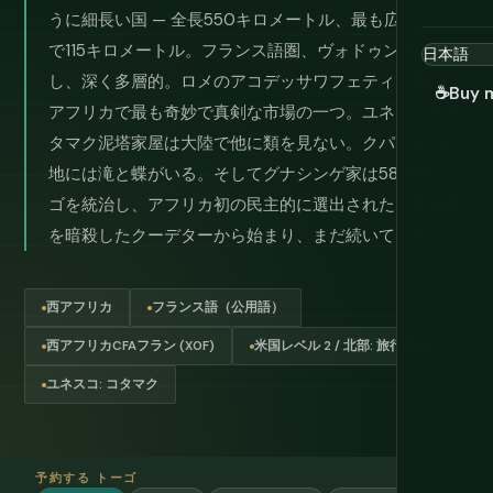
うに細長い国 — 全長550キロメートル、最も広いところ
で115キロメートル。フランス語圏、ヴォドゥンを実践
し、深く多層的。ロメのアコデッサワフェティシ市場は
☕
Buy 
アフリカで最も奇妙で真剣な市場の一つ。ユネスコのコ
タマク泥塔家屋は大陸で他に類を見ない。クパリメの高
地には滝と蝶がいる。そしてグナシンゲ家は58年間トー
ゴを統治し、アフリカ初の民主的に選出された国家元首
を暗殺したクーデターから始まり、まだ続いている。
西アフリカ
フランス語（公用語）
西アフリカCFAフラン (XOF)
米国レベル 2 / 北部: 旅行禁止
ユネスコ: コタマク
予約する トーゴ