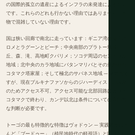
の国際的孤立の遺産によるインフラの未発達によるもの
です。これらのどれも行かない理由ではありません。本
物で混雑していない理由です。
国は狭い回廊で南北に走っています：ギニア湾の海岸に
ロメとラグーンとビーチ；中央南部のプラトー地域に
丘、森、滝、高地町クパリメ；ソコデ周辺のセントラル
地域；北中央のカラ地域にバタンマリバとその並外れた
コタマク塔家屋；そして極北のサバネス地域 — 魅力的で
すが、現在ブルキナファソからのジハーディストの波及
のためアクセス不可。アクセス可能な北部回路はカラと
コタマクで終わり、カンデ以北は条件についての専門的
な判断が必要です。
トーゴの最も特徴的な特徴はヴォドゥン — 実践者がほと
んど「ブードゥー」（植民地時代の軽視語）と呼ばない