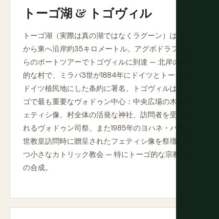
トーゴ湖 & トゴヴィル
トーゴ湖（実際は真の湖ではなくラグーン）はロメ
から東へ沿岸約35キロメートル。アグボドラフォか
らのボートツアーでトゴヴィルに到達 — 北岸の歴史
的な村で、ミラパ3世が1884年にドイツとトーゴを
ドイツ植民地にした条約に署名。トゴヴィルはトー
ゴで最も重要なヴォドゥン中心：中央広場の木製フ
ェティシ像、村全体の活発な神社、訪問者を受け入
れるヴォドゥン司祭。また1985年のヨハネ・パウロ2
世教皇訪問時に贈呈されたフェティシ像を祭壇に持
つ小さなカトリック教会 — 特にトーゴ的な宗教伝統
の合成。