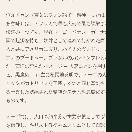
ヴォドゥン（言葉はフォン語で「精神」または「神聖」
を意味）は、アフリカで最も広範で最も誤解された宗教
伝統の一つです。現在トーゴ、ベナン、ガーナの沿岸王
国で起源を持ち、奴隷として連れて行かれた西アフリカ
人と共にアメリカに渡り、ハイチのヴォドゥー、ルイジ
アナのブードゥー、ブラジルのカンドンブレとなりまし
た。西洋の歪んだイメージ — 人形にピンを刺す、ゾン
ビ、黒魔術 — は主に植民地発明で、トーゴの人々がカト
リックがカトリックを実践するのと同じ真剣さで実践す
る一貫した洗練された精神システムを悪魔化するための
ものです。
トーゴでは、人口の約半分が主要宗教としてヴォドゥン
を信仰し、キリスト教徒やムスリムとして自認する多く