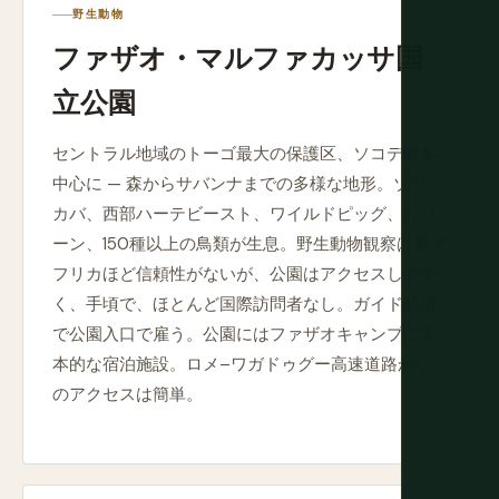
野生動物
ファザオ・マルファカッサ国
立公園
セントラル地域のトーゴ最大の保護区、ソコデ町を
中心に — 森からサバンナまでの多様な地形。ゾウ、
カバ、西部ハーテビースト、ワイルドピッグ、バブ
ーン、150種以上の鳥類が生息。野生動物観察は東ア
フリカほど信頼性がないが、公園はアクセスしやす
く、手頃で、ほとんど国際訪問者なし。ガイド必須
で公園入口で雇う。公園にはファザオキャンプに基
本的な宿泊施設。ロメ–ワガドゥグー高速道路から
のアクセスは簡単。