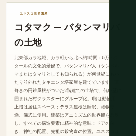
ユネスコ世界遺産
コタマク — バタンマリバ
の土地
北東部カラ地域、カラ町から北へ約1時間：5万ヘク
タールの文化的景観で、バタンマリバ人（タンベル
マまたはタマリとしても知られる）が何世紀にもわ
たり並外れたタキエンタ塔家屋を建てています。藁
葺きの円錐屋根がついた2階建ての土塔で、低い壁に
囲まれた村クラスターにグループ化。1階は動物用；
上階は居住スペース；テラス屋根は睡眠、穀物乾
燥、儀式に使用。建築はアニミズム的世界観を反映
し、すべての構造要素に精神的な意味：ドアの向
き、神社の配置、先祖の穀物倉の位置。ユネスコは