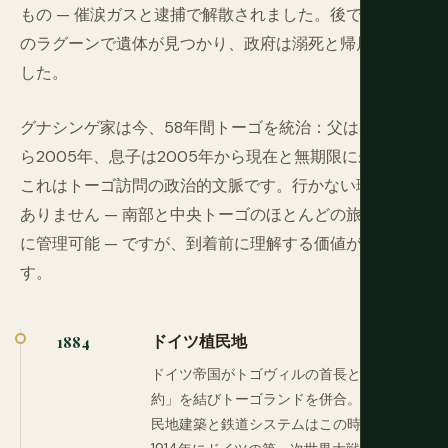
もの — 催涙ガスと逮捕で解散されました。後でロメ周辺
のラグーンで遺体が見つかり、政府は溺死と帰属させま
した。
グナシンゲ家は今、58年間トーゴを統治：父は1967年か
ら2005年、息子は2005年から現在と無期限に未来へ。
これはトーゴ訪問の政治的文脈です。行かない理由では
ありません — 南部と中央トーゴのほとんどの旅行は完全
に管理可能 — ですが、到着前に理解する価値がありま
す。
ドイツ植民地
1884
ドイツ帝国がトゴヴィルの首長と「保護条
約」を結びトーゴランドを併合。ロメの植
民地建築と鉄道システムはこの時代から。