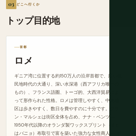
どこへ行くか
トップ目的地
首都
ロメ
ギニア湾に位置する約150万人の沿岸首都で、広い植
民地時代の大通り、深い水深港（西アフリカ唯一の
もの）、フランス語圏、トーゴ的、大西洋貿易によ
って形作られた性格。ロメは管理しやすく、中央地
区は歩きやすく、数日を費やすのに十分です。グラ
ン・マルシェは街区全体を占め、ナナ・ベンツ —
1950年代以降のオランダ製ワックスプリント（また
は
パニョ
）布取引で富を築いた強力な女性商人 — が