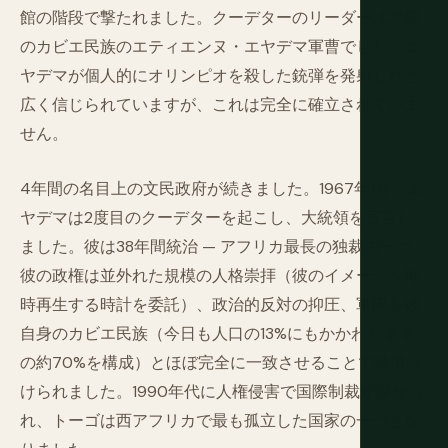
館の階段で撃たれました。クーデターのリーダーは北部
のカビエ民族のエティエンヌ・エヤデマ軍曹でした。エ
ヤデマが個人的にオリンピオを殺した銃弾を発射したと
広く信じられていますが、これは完全に確立されていま
せん。
4年間の名目上の文民政府が続きました。1967年1月、エ
ヤデマは2度目のクーデターを起こし、大統領を宣言し
ました。彼は38年間統治 — アフリカ最長の独裁の一つ。
彼の政権は並外れた規模の人格崇拝（彼のイメージを毎
時再生する時計を委託）、政治的反対の抑圧、軍隊を彼
自身のカビエ民族（今日も人口の13%にもかかわらず軍
の約70%を構成）とほぼ完全に一致させることで特徴づ
けられました。1990年代に人権侵害で国際制裁が課せら
れ、トーゴは西アフリカで最も孤立した国家の一つとな