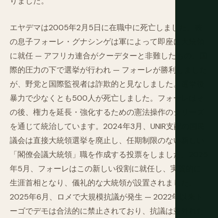
りました。
エヤデマは2005年2月5日に在職中に死亡しました。彼
の息子フォーレ・グナシンゲは軍によって即座に大統領
に就任 — アフリカ連合がクーデターと非難したもの。国
際的圧力の下で選挙が行われ — フォーレが勝利しました
が、野党と国際監視者は詐欺的と見なしました。選挙後
暴力で少なくとも500人が死亡しました。フォーレはそ
の後、権力を延長・強化するための憲法操作のシリーズ
を通じて統治しています。2024年3月、UNIR支配の国民
議会は直接大統領選挙を廃止し、任期制限のない新しい
「閣僚会議大統領」職を作成する投票をしました。2025
年5月、フォーレはこの新しい役割に就任し、実質的に
生涯首相となり、儀礼的な大統領が設置されました。
2025年6月、ロメで大規模抗議が発生 — 2022年以来ト
ーゴでデモは合法的に禁止されており、抗議は並外れた