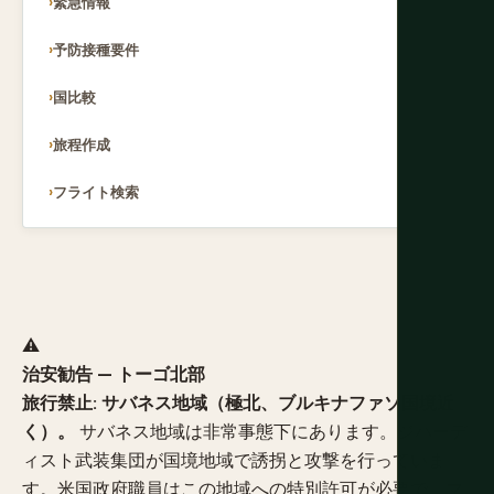
緊急情報
予防接種要件
国比較
旅程作成
フライト検索
⚠️
治安勧告 — トーゴ北部
旅行禁止: サバネス地域（極北、ブルキナファソ国境近
く）。
サバネス地域は非常事態下にあります。ジハーデ
ィスト武装集団が国境地域で誘拐と攻撃を行っていま
す。米国政府職員はこの地域への特別許可が必要で、マ