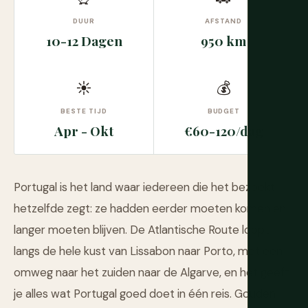
DUUR
AFSTAND
10-12 Dagen
950 km
☀
💰
BESTE TIJD
BUDGET
Apr - Okt
€60-120/dag
Portugal is het land waar iedereen die het bezoekt
hetzelfde zegt: ze hadden eerder moeten komen en
langer moeten blijven. De Atlantische Route loopt
langs de hele kust van Lissabon naar Porto, met een
omweg naar het zuiden naar de Algarve, en het geeft
je alles wat Portugal goed doet in één reis. Gouden