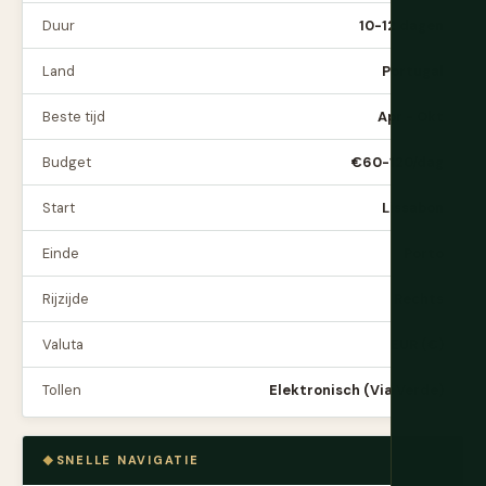
Duur
10-12 dagen
Land
Portugal
Beste tijd
Apr - Okt
Budget
€60-120/dag
Start
Lissabon
Einde
Porto
Rijzijde
Rechts
Valuta
EUR (€)
Tollen
Elektronisch (Via Verde)
SNELLE NAVIGATIE