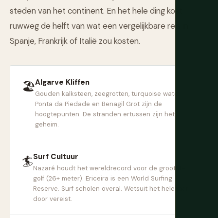
steden van het continent. En het hele ding kost
ruwweg de helft van wat een vergelijkbare reis in
Spanje, Frankrijk of Italië zou kosten.
Algarve Kliffen
🏖
Gouden kalksteen, zeegrotten, turquoise water.
Ponta da Piedade en Benagil Grot zijn de
hoogtepunten. De stranden ertussen zijn het
geheim.
Surf Cultuur
🏄
Nazaré houdt het wereldrecord voor de grootste
golf (26+ meter). Ericeira is een World Surfing
Reserve. Surf scholen overal. Wetsuit het hele jaar
door vereist.