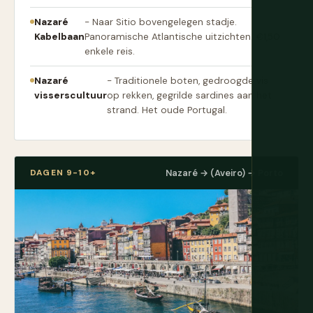
Nazaré
- Naar Sitio bovengelegen stadje.
Kabelbaan
Panoramische Atlantische uitzichten. €1,50
enkele reis.
Nazaré
- Traditionele boten, gedroogde vis
visserscultuur
op rekken, gegrilde sardines aan het
strand. Het oude Portugal.
DAGEN 9-10+
Nazaré → (Aveiro) → Porto