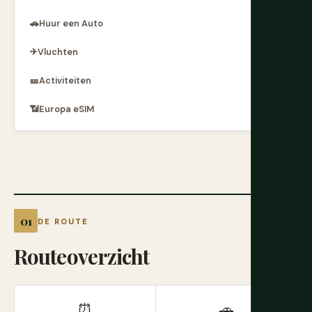
🚗
Huur een Auto
✈
Vluchten
🎫
Activiteiten
📶
Europa eSIM
DE ROUTE
Routeoverzicht
⏰
🚗