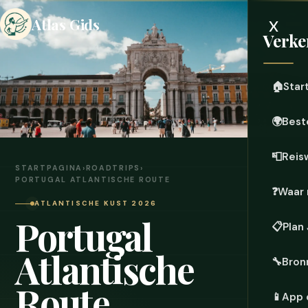
x
Atlas Gids
Verke
🏠
Star
🌍
Best
📮
Reis
STARTPAGINA
›
ROADTRIPS
›
PORTUGAL ATLANTISCHE ROUTE
❓
Waar 
ATLANTISCHE KUST 2026
Portugal
📋
Plan
Atlantische
🔧
Bron
Route
📱
App 