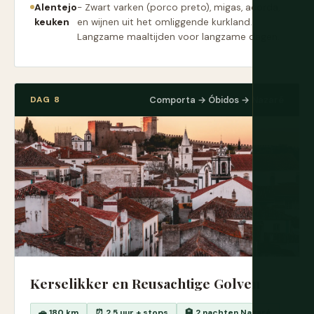
Alentejo
- Zwart varken (porco preto), migas, acorda,
keuken
en wijnen uit het omliggende kurkland.
Langzame maaltijden voor langzame dagen.
DAG 8
Comporta → Óbidos → Nazaré
Kerselikker en Reusachtige Golven
🚗 180 km
⏰ 2,5 uur + stops
🏨 2 nachten Nazaré