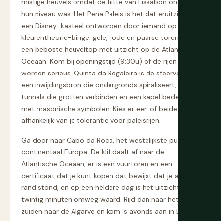
mistige heuvels omdat de hitte van Lissabon onder
hun niveau was. Het Pena Paleis is het dat eruitziet als
een Disney-kasteel ontworpen door iemand op een
kleurentheorie-binge: gele, rode en paarse torens op
een beboste heuveltop met uitzicht op de Atlantische
Oceaan. Kom bij openingstijd (9:30u) of de rijen
worden serieus. Quinta da Regaleira is de sfeervolle:
een inwijdingsbron die ondergronds spiraliseert,
tunnels die grotten verbinden en een kapel bedekt
met masonische symbolen. Kies er een of beide
afhankelijk van je tolerantie voor paleisrijen.
Ga door naar Cabo da Roca, het westelijkste punt van
continentaal Europa. De klif daalt af naar de
Atlantische Oceaan, er is een vuurtoren en een
certificaat dat je kunt kopen dat bewijst dat je aan de
rand stond, en op een heldere dag is het uitzicht de
twintig minuten omweg waard. Rijd dan naar het
zuiden naar de Algarve en kom 's avonds aan in Lagos.