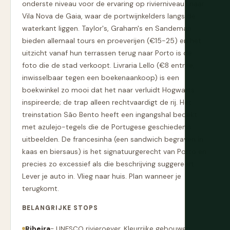
onderste niveau voor de ervaring op rivierniveau) naar
Vila Nova de Gaia, waar de portwijnkelders langs de
waterkant liggen. Taylor's, Graham's en Sandeman
bieden allemaal tours en proeverijen (€15-25) en het
uitzicht vanaf hun terrassen terug naar Porto is de
foto die de stad verkoopt. Livraria Lello (€8 entree,
inwisselbaar tegen een boekenaankoop) is een
boekwinkel zo mooi dat het naar verluidt Hogwarts
inspireerde; de trap alleen rechtvaardigt de rij. Het
treinstation São Bento heeft een ingangshal bedekt
met azulejo-tegels die de Portugese geschiedenis
uitbeelden. De francesinha (een sandwich begraven in
kaas en biersaus) is het signatuurgerecht van Porto en
precies zo excessief als die beschrijving suggereert.
Lever je auto in. Vlieg naar huis. Plan wanneer je
terugkomt.
BELANGRIJKE STOPS
Ribeira
- UNESCO rivieroever. Kleurrijke gebouwen,