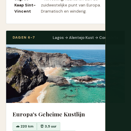
Kaap Sint-
zuidwestelijke punt van Europa.
Vincent
Dramatisch en winderig.
DAGEN 6-7
Lagos → Alentejo Kust → Comporta
Europa's Geheime Kustlijn
🚗 220 km
⏰ 3,5 uur