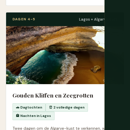
DAGEN 4-5
Lagos + Algarve Kust
Gouden Kliffen en Zeegrotten
🚗 Dagtochten
⏰ 2 volledige dagen
🏨 Nachten in Lagos
Twee dagen om de Algarve-kust te verkennen, waar