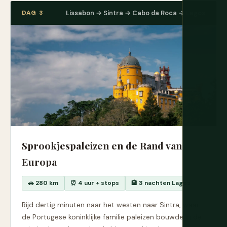
DAG 3
Lissabon → Sintra → Cabo da Roca → Lagos
Sprookjespaleizen en de Rand van
Europa
🚗 280 km
⏰ 4 uur + stops
🏨 3 nachten Lagos
Rijd dertig minuten naar het westen naar Sintra, waar
de Portugese koninklijke familie paleizen bouwde in de