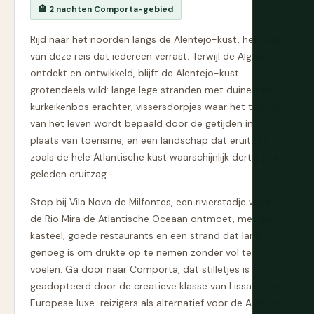
🏨 2 nachten Comporta-gebied
Rijd naar het noorden langs de Alentejo-kust, het deel
van deze reis dat iedereen verrast. Terwijl de Algarve is
ontdekt en ontwikkeld, blijft de Alentejo-kust
grotendeels wild: lange lege stranden met duinen en
kurkeikenbos erachter, vissersdorpjes waar het tempo
van het leven wordt bepaald door de getijden in
plaats van toerisme, en een landschap dat eruitziet
zoals de hele Atlantische kust waarschijnlijk dertig jaar
geleden eruitzag.
Stop bij Vila Nova de Milfontes, een rivierstadje waar
de Rio Mira de Atlantische Oceaan ontmoet, met een
kasteel, goede restaurants en een strand dat lang
genoeg is om drukte op te nemen zonder vol te
voelen. Ga door naar Comporta, dat stilletjes is
geadopteerd door de creatieve klasse van Lissabon en
Europese luxe-reizigers als alternatief voor de Algarve.