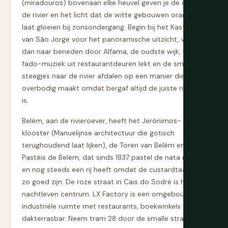
(miradouros) bovenaan elke heuvel geven je de daken,
de rivier en het licht dat de witte gebouwen oranje
laat gloeien bij zonsondergang. Begin bij het Kasteel
van São Jorge voor het panoramische uitzicht, wandel
dan naar beneden door Alfama, de oudste wijk, waar
fado-muziek uit restaurantdeuren lekt en de smalle
steegjes naar de rivier afdalen op een manier die GPS
overbodig maakt omdat bergaf altijd de juiste richting
is.
Belém, aan de rivieroever, heeft het Jerónimos-
klooster (Manuelijnse architectuur die gotisch
terughoudend laat lijken), de Toren van Belém en
Pastéis de Belém, dat sinds 1837 pastel de nata maakt
en nog steeds een rij heeft omdat de custardtaartjes
zo goed zijn. De roze straat in Cais do Sodré is het
nachtleven centrum. LX Factory is een omgebouwde
industriële ruimte met restaurants, boekwinkels en een
dakterrasbar. Neem tram 28 door de smalle straatjes