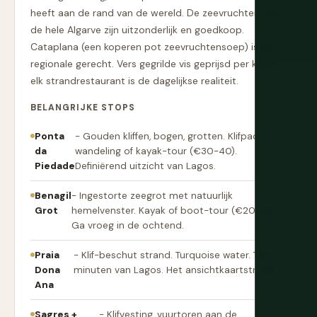
heeft aan de rand van de wereld. De zeevruchten over
de hele Algarve zijn uitzonderlijk en goedkoop.
Cataplana (een koperen pot zeevruchtensoep) is het
regionale gerecht. Vers gegrilde vis geprijsd per kilo in
elk strandrestaurant is de dagelijkse realiteit.
BELANGRIJKE STOPS
Ponta
- Gouden kliffen, bogen, grotten. Klifpad
da
wandeling of kayak-tour (€30-40).
Piedade
Definiërend uitzicht van Lagos.
Benagil
- Ingestorte zeegrot met natuurlijk
Grot
hemelvenster. Kayak of boot-tour (€20-35).
Ga vroeg in de ochtend.
Praia
- Klif-beschut strand. Turquoise water. Tien
Dona
minuten van Lagos. Het ansichtkaartstrand.
Ana
Sagres +
- Klifvesting, vuurtoren aan de