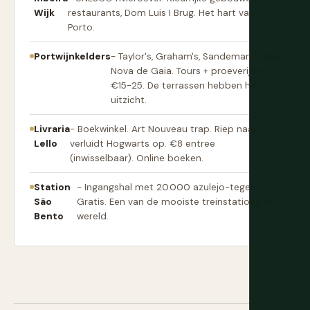
Wijk
restaurants, Dom Luis I Brug. Het hart van
Porto.
Portwijnkelders
- Taylor's, Graham's, Sandeman in Vila
Nova de Gaia. Tours + proeverijen
€15-25. De terrassen hebben het
uitzicht.
Livraria
- Boekwinkel. Art Nouveau trap. Riep naar
Lello
verluidt Hogwarts op. €8 entree
(inwisselbaar). Online boeken.
Station
- Ingangshal met 20.000 azulejo-tegels.
São
Gratis. Een van de mooiste treinstations ter
Bento
wereld.