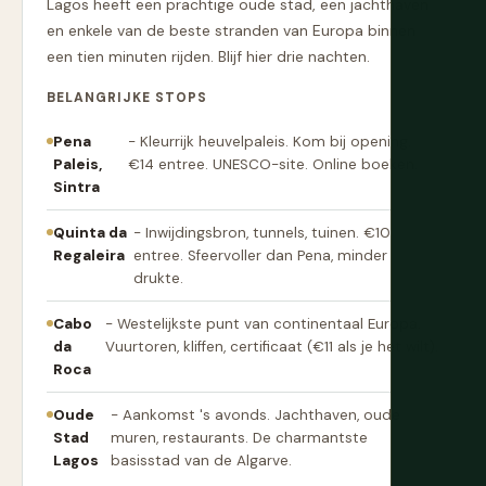
Lagos heeft een prachtige oude stad, een jachthaven
en enkele van de beste stranden van Europa binnen
een tien minuten rijden. Blijf hier drie nachten.
BELANGRIJKE STOPS
Pena
- Kleurrijk heuvelpaleis. Kom bij opening.
Paleis,
€14 entree. UNESCO-site. Online boeken.
Sintra
Quinta da
- Inwijdingsbron, tunnels, tuinen. €10
Regaleira
entree. Sfeervoller dan Pena, minder
drukte.
Cabo
- Westelijkste punt van continentaal Europa.
da
Vuurtoren, kliffen, certificaat (€11 als je het wilt).
Roca
Oude
- Aankomst 's avonds. Jachthaven, oude
Stad
muren, restaurants. De charmantste
Lagos
basisstad van de Algarve.