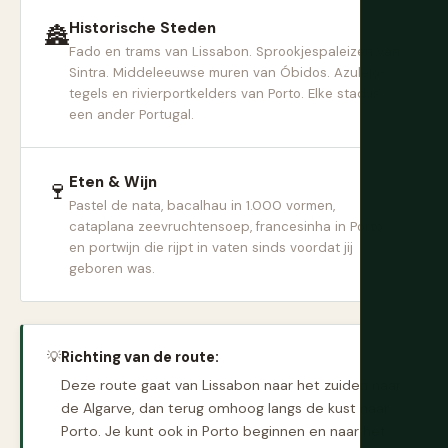
Historische Steden
🏯
Fado en trams van Lissabon. Sprookjespaleizen van
Sintra. Middeleeuwse muren van Óbidos. Azulejo-
tegels en rivierportkelders van Porto. Elke stad is
een ander Portugal.
Eten & Wijn
🍷
Pastel de nata, bacalhau in 1.000 vormen,
cataplana zeevruchtensoep, francesinha in Porto,
en portwijn die rijpt in vaten sinds voordat jij
geboren was.
💡
Richting van de route:
Deze route gaat van Lissabon naar het zuiden naar
de Algarve, dan terug omhoog langs de kust naar
Porto. Je kunt ook in Porto beginnen en naar het