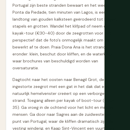
Portugal zijn beste stranden bewaart en het weet.
Ponta da Piedade, tien minuten van Lagos, is een
landtong van gouden kalksteen geërodeerd tot bogen,
stapels en grotten. Wandel het klifpad of neem een
kayak-tour (€30-40) door de zeegrotten voor het
perspectief dat de foto's onmogelijk maakt om als
bewerkt af te doen. Praia Dona Ana is het strand
eronder: klein, beschut door kliffen, en de waterkleur
waar brochures van beschuldigd worden van
oversaturatie.
Dagtocht naar het oosten naar Benagil Grot, de
ingestorte zeegrot met een gat in het dak dat een
natuurlijk hemelvenster creëert op een verborgen
strand. Toegang alleen per kayak of boot-tour (€20-
35). Ga vroeg in de ochtend voor het licht en minder
mensen. Ga door naar Sagres aan de zuidwestelijke
punt van Portugal, waar de kliffen dramatisch zijn, de
vesting winderig, en Kaap Sint-Vincent een vuurtoren