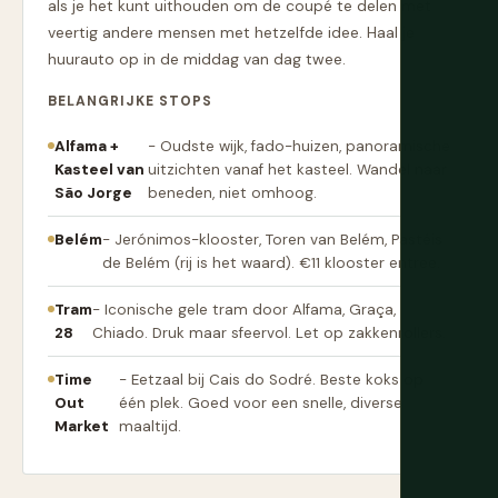
als je het kunt uithouden om de coupé te delen met
veertig andere mensen met hetzelfde idee. Haal je
huurauto op in de middag van dag twee.
BELANGRIJKE STOPS
Alfama +
- Oudste wijk, fado-huizen, panoramische
Kasteel van
uitzichten vanaf het kasteel. Wandel naar
São Jorge
beneden, niet omhoog.
Belém
- Jerónimos-klooster, Toren van Belém, Pastéis
de Belém (rij is het waard). €11 klooster entree.
Tram
- Iconische gele tram door Alfama, Graça,
28
Chiado. Druk maar sfeervol. Let op zakkenrollers.
Time
- Eetzaal bij Cais do Sodré. Beste koks op
Out
één plek. Goed voor een snelle, diverse
Market
maaltijd.