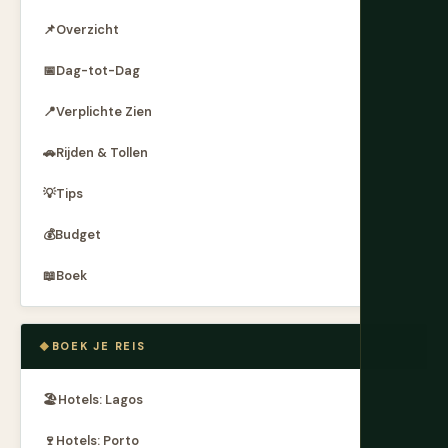
📌
Overzicht
📅
Dag-tot-Dag
📍
Verplichte Zien
🚗
Rijden & Tollen
💡
Tips
💰
Budget
📖
Boek
BOEK JE REIS
🏖
Hotels: Lagos
🍷
Hotels: Porto