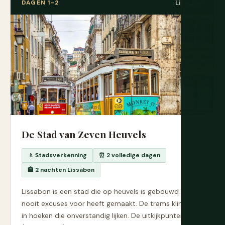
DAGEN 1-2
Lissabon
De Stad van Zeven Heuvels
🚶 Stadsverkenning
⏰ 2 volledige dagen
🏨 2 nachten Lissabon
Lissabon is een stad die op heuvels is gebouwd en er
nooit excuses voor heeft gemaakt. De trams klimmen
in hoeken die onverstandig lijken. De uitkijkpunten