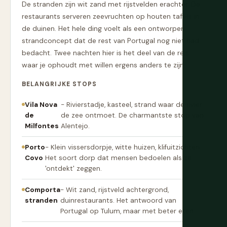
De stranden zijn wit zand met rijstvelden erachter. De
restaurants serveren zeevruchten op houten tafels in
de duinen. Het hele ding voelt als een ontworpen
strandconcept dat de rest van Portugal nog niet had
bedacht. Twee nachten hier is het deel van de reis
waar je ophoudt met willen ergens anders te zijn.
BELANGRIJKE STOPS
Vila Nova
- Rivierstadje, kasteel, strand waar de rivier
de
de zee ontmoet. De charmantste stop van
Milfontes
Alentejo.
Porto
- Klein vissersdorpje, witte huizen, klifuitzichten.
Covo
Het soort dorp dat mensen bedoelen als ze
'ontdekt' zeggen.
Comporta
- Wit zand, rijstveld achtergrond,
stranden
duinrestaurants. Het antwoord van
Portugal op Tulum, maar met beter eten.