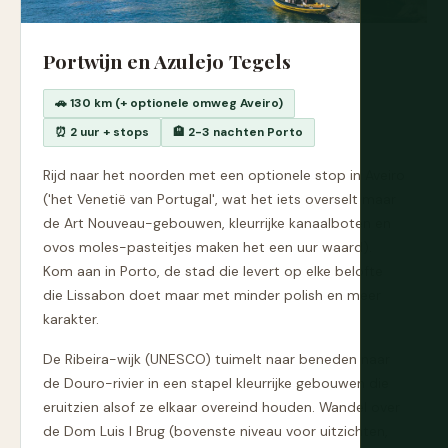
Portwijn en Azulejo Tegels
🚗 130 km (+ optionele omweg Aveiro)
⏰ 2 uur + stops
🏨 2-3 nachten Porto
Rijd naar het noorden met een optionele stop in Aveiro
('het Venetië van Portugal', wat het iets overselt maar
de Art Nouveau-gebouwen, kleurrijke kanaalboten en
ovos moles-pasteitjes maken het een uur waard).
Kom aan in Porto, de stad die levert op elke belofte
die Lissabon doet maar met minder polish en meer
karakter.
De Ribeira-wijk (UNESCO) tuimelt naar beneden naar
de Douro-rivier in een stapel kleurrijke gebouwen die
eruitzien alsof ze elkaar overeind houden. Wandel over
de Dom Luis I Brug (bovenste niveau voor uitzichten,