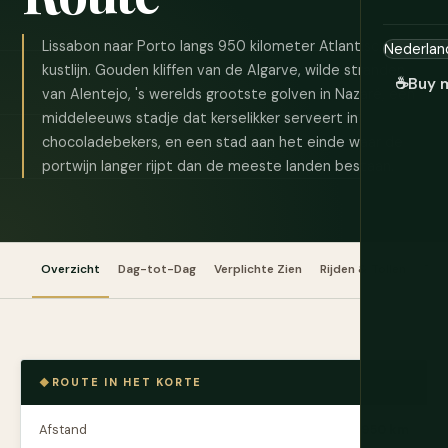
Lissabon naar Porto langs 950 kilometer Atlantische
kustlijn. Gouden kliffen van de Algarve, wilde stranden
☕
Buy 
van Alentejo, 's werelds grootste golven in Nazaré, een
middeleeuws stadje dat kerselikker serveert in
chocoladebekers, en een stad aan het einde waar de
portwijn langer rijpt dan de meeste landen bestaan.
Overzicht
Dag-tot-Dag
Verplichte Zien
Rijden & Tollen
Tip
ROUTE IN HET KORTE
Afstand
950 km