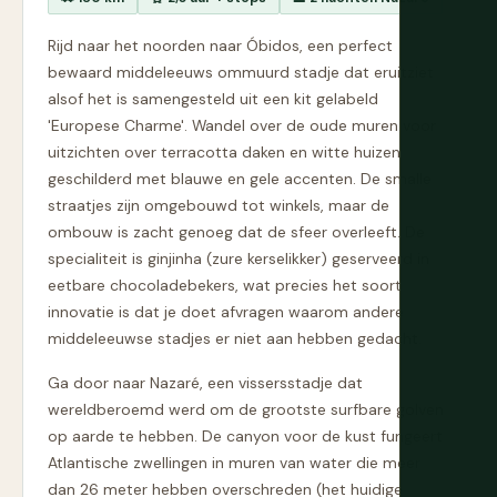
Rijd naar het noorden naar Óbidos, een perfect
bewaard middeleeuws ommuurd stadje dat eruitziet
alsof het is samengesteld uit een kit gelabeld
'Europese Charme'. Wandel over de oude muren voor
uitzichten over terracotta daken en witte huizen
geschilderd met blauwe en gele accenten. De smalle
straatjes zijn omgebouwd tot winkels, maar de
ombouw is zacht genoeg dat de sfeer overleeft. De
specialiteit is ginjinha (zure kerselikker) geserveerd in
eetbare chocoladebekers, wat precies het soort
innovatie is dat je doet afvragen waarom andere
middeleeuwse stadjes er niet aan hebben gedacht.
Ga door naar Nazaré, een vissersstadje dat
wereldberoemd werd om de grootste surfbare golven
op aarde te hebben. De canyon voor de kust fungeert
Atlantische zwellingen in muren van water die meer
dan 26 meter hebben overschreden (het huidige