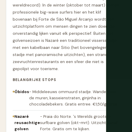
wereldrecord). In de winter (oktober tot maart) komen
professionele big-wave surfers hier en het klif
bovenaan bij Forte de São Miguel Arcanjo wordt een
uitzichtplatform om mensen dingen te zien doen die
onverstandig lijken vanuit elk perspectief. Buiten het
golvenseizoen is Nazaré een traditioneel vissersstadje
met een kabelbaan naar Sitio (het bovengelegen
stadje met panoramische uitzichten), een strand,
zeevruchtenrestaurants en een sfeer die niet is
gepolijst voor toerisme.
BELANGRIJKE STOPS
Óbidos
- Middeleeuws ommuurd stadje. Wandel over
de muren, kasseienstraten, ginjinha in
chocoladebekers. Gratis entree. €1,50/ginjinja.
Nazaré
- Praia do Norte. 's Werelds grootste
reusachtige
surfbare golven (okt-mrt). Uitzicht vanaf
golven
Forte. Gratis om te kijken.