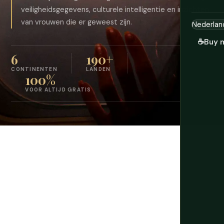
veiligheidsgegevens, culturele intelligentie en inzichten
van vrouwen die er geweest zijn.
☕
Buy 
6
190+
CONTINENTEN
LANDEN
100%
VOOR ALTIJD GRATIS