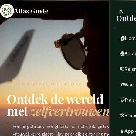
×
Atlas Guide
Ontde
🏠
Hom
🌍
Best
📮
Reis
❓
Waar 
SOLO VROUWELIJKE REISGIDS
Ontdek de wereld
📋
Plan
met
zelfvertrouwen.
🛠️
Bron
Een uitgebreide veiligheids- en culturele gids voor solo
📱
App 
vrouwelijke reizigers. Navigeer elk continent met eerlijke