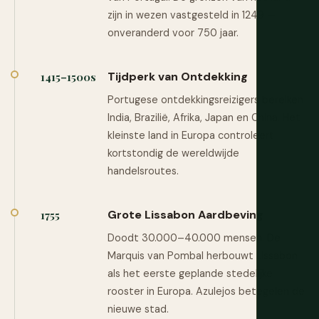
zijn in wezen vastgesteld in 1249 —
onveranderd voor 750 jaar.
Tijdperk van Ontdekking
1415–1500s
Portugese ontdekkingsreizigers bereiken
India, Brazilië, Afrika, Japan en China. Het
kleinste land in Europa controleert
kortstondig de wereldwijde
handelsroutes.
Grote Lissabon Aardbeving
1755
Doodt 30.000–40.000 mensen. De
Marquis van Pombal herbouwt Lissabon
als het eerste geplande stedelijke
rooster in Europa. Azulejos betegelen de
nieuwe stad.