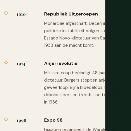
Republiek Uitgeroepen
1910
Monarchie afgeschaft. Decennia van
politieke instabiliteit volgen tot de
Estado Novo-dictatuur van Salazar in
1933 aan de macht komt.
Anjerrevolutie
1974
Militaire coup beëindigt 48 jaar
dictatuur. Burgers stoppen anjers in
geweerloop. Bijna bloedeloos. Portugal
dekoloniseert en treedt toe tot de EU
in 1986.
Expo 98
1998
Lissabon organiseert de Wereldexpo,