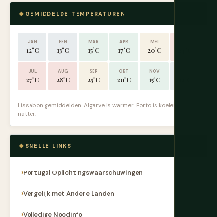
GEMIDDELDE TEMPERATUREN
JAN
FEB
MAR
APR
MEI
JUN
12°C
13°C
15°C
17°C
20°C
24°C
JUL
AUG
SEP
OKT
NOV
DEC
27°C
28°C
25°C
20°C
15°C
12°C
Lissabon gemiddelden. Algarve is warmer. Porto is koeler en
natter.
SNELLE LINKS
Portugal Oplichtingswaarschuwingen
Vergelijk met Andere Landen
Volledige Noodinfo