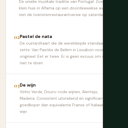
De unieke muzikale traditie van Portugal. Zoek een
klein huis in Alfama op een doordeweekse avond,
niet de toeristenrestaurantversie op zaterdag.
Pastel de nata
De custardtaart die de wereldwijde standaard
zette. Van Pastéis de Belém in Lissabon voor het
origineel. Eet er twee. Er is geen excuus om dat
niet te doen.
De wijn
Vinho Verde, Douro-rode wijnen, Alentejo,
Madeira. Consistent uitstekend en significant
goedkoper dan equivalente Franse of Italiaanse
wijn.