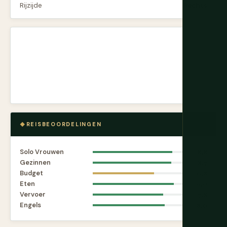
Rijzijde
Rechts
REISBEOORDELINGEN
Solo Vrouwen
8.8
Gezinnen
8.7
Budget
6.8
Eten
9.0
Vervoer
7.8
Engels
8.0