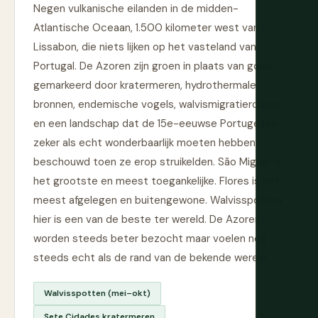
Negen vulkanische eilanden in de midden-
Atlantische Oceaan, 1.500 kilometer west van
Lissabon, die niets lijken op het vasteland van
Portugal. De Azoren zijn groen in plaats van goud,
gemarkeerd door kratermeren, hydrothermale
bronnen, endemische vogels, walvismigratieroutes
en een landschap dat de 15e-eeuwse Portugezen
zeker als echt wonderbaarlijk moeten hebben
beschouwd toen ze erop struikelden. São Miguel is
het grootste en meest toegankelijke. Flores is het
meest afgelegen en buitengewone. Walvisspotten
hier is een van de beste ter wereld. De Azoren
worden steeds beter bezocht maar voelen nog
steeds echt als de rand van de bekende wereld.
Walvisspotten (mei–okt)
Sete Cidades kratermeren