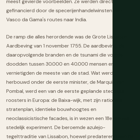
meest gevierde voorbeelden. Ze werden direct
gefinancierd door de specerijenhandelwinsten van
Vasco da Gama's routes naar India.
De ramp die alles herordende was de Grote Lissabon
Aardbeving van 1 november 1755. De aardbeving, de
daaropvolgende branden en de tsunami die volgde
doodden tussen 30.000 en 40.000 mensen en
vernietigden de meeste van de stad. Wat werd
herbouwd onder de eerste minister, de Marquis van
Pombal, werd een van de eerste geplande stedelijke
roosters in Europa: de Baixa-wijk, met zijn rationele
stratenplan, identieke bouwhoogtes en
neoclassicistische facades, is in wezen een 18e-eeuws
stedelijk experiment. De beroemde azulejo-
tegelttraditie van Lissabon, hoewel predaterend aan de