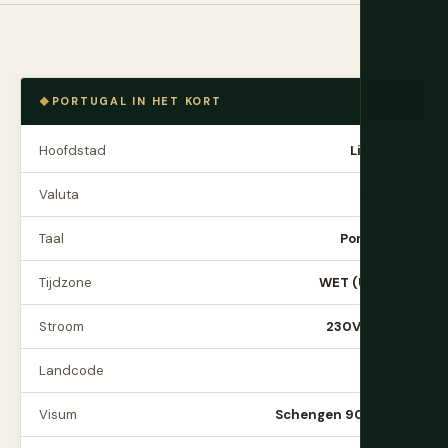
PORTUGAL IN HET KORT
Hoofdstad
Lissabon
Valuta
EUR (€)
Taal
Portugees
Tijdzone
WET (UTC+0)
Stroom
230V, Type F
Landcode
+351
Visum
Schengen 90 dagen