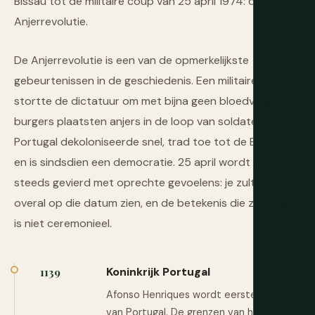
Bissau tot de militaire coup van 25 april 1974: de
Anjerrevolutie.
De Anjerrevolutie is een van de opmerkelijkste
gebeurtenissen in de geschiedenis. Een militaire coup
stortte de dictatuur om met bijna geen bloedvergieten;
burgers plaatsten anjers in de loop van soldatenrifles.
Portugal dekoloniseerde snel, trad toe tot de EU in 1986
en is sindsdien een democratie. 25 april wordt nog
steeds gevierd met oprechte gevoelens: je zult anjers
overal op die datum zien, en de betekenis die ze dragen
is niet ceremonieel.
Koninkrijk Portugal
1139
Afonso Henriques wordt eerste Koning
van Portugal. De grenzen van het land