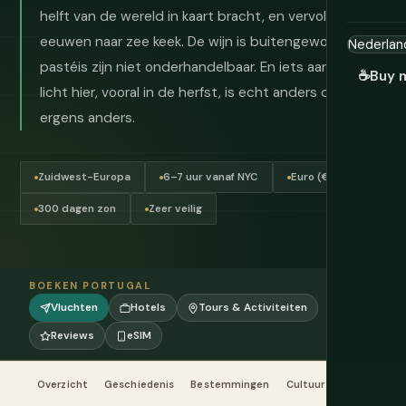
helft van de wereld in kaart bracht, en vervolgens vijf
eeuwen naar zee keek. De wijn is buitengewoon. De
pastéis zijn niet onderhandelbaar. En iets aan het
☕
Buy 
licht hier, vooral in de herfst, is echt anders dan
ergens anders.
Zuidwest-Europa
6–7 uur vanaf NYC
Euro (€)
300 dagen zon
Zeer veilig
BOEKEN PORTUGAL
Vluchten
Hotels
Tours & Activiteiten
Reviews
eSIM
Overzicht
Geschiedenis
Bestemmingen
Cultuur & Etiquette