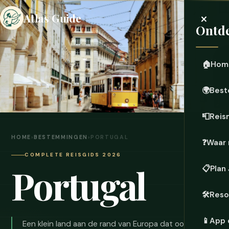
×
Atlas Guide
Ontde
🏠
Hom
🌍
Best
📮
Reis
HOME
›
BESTEMMINGEN
›
PORTUGAL
❓
Waar 
COMPLETE REISGIDS 2026
Portugal
📋
Plan
🛠️
Reso
📱
App 
Een klein land aan de rand van Europa dat ooit de