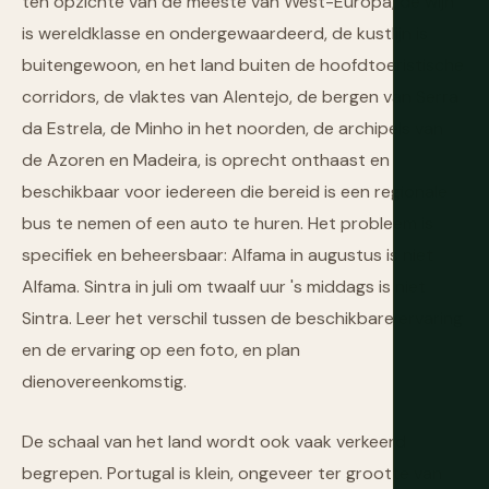
ten opzichte van de meeste van West-Europa, de wijn
is wereldklasse en ondergewaardeerd, de kustlijn is
buitengewoon, en het land buiten de hoofdtoeristische
corridors, de vlaktes van Alentejo, de bergen van Serra
da Estrela, de Minho in het noorden, de archipels van
de Azoren en Madeira, is oprecht onthaast en
beschikbaar voor iedereen die bereid is een regionale
bus te nemen of een auto te huren. Het probleem is
specifiek en beheersbaar: Alfama in augustus is niet
Alfama. Sintra in juli om twaalf uur 's middags is niet
Sintra. Leer het verschil tussen de beschikbare ervaring
en de ervaring op een foto, en plan
dienovereenkomstig.
De schaal van het land wordt ook vaak verkeerd
begrepen. Portugal is klein, ongeveer ter grootte van