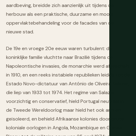
aardbeving, breidde zich aanzienlijk uit tijdens de
herbouw als een praktische, duurzame en mooie
oppervlaktebehandeling voor de facades van de
nieuwe stad.
De 19e en vroege 20e eeuw waren turbulent: de
koninklijke familie vluchtte naar Brazilië tijdens de
Napoleontische invasies, de monarchie werd afgeschaft
in 1910, en een reeks instabiele republieken leidde tot de
Estado Novo-dictatuur van António de Oliveira Salazar,
die liep van 1933 tot 1974. Het regime van Salazar,
voorzichtig en conservatief, hield Portugal neutraal in
de Tweede Wereldoorlog maar hield het ook arm en
geïsoleerd, en behield Afrikaanse kolonies door brute
koloniale oorlogen in Angola, Mozambique en Guinea-