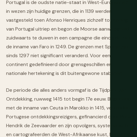
Portugal is de oudste natie-staat in West-Europa met
in wezen zijn huidige grenzen, die in 1139 werden
vastgesteld toen Afonso Henriques zichzelf tot Koning
van Portugal uitriep en begon de Moorse aanwezigheid
zuidwaarts te duwen in een campagne die eindigde met
de inname van Faro in 1249. De grenzen met Spanje zijn
sinds 1297 niet significant veranderd. Voor een
continent gedefinieerd door grensgeschillen en
nationale hertekening is dit buitengewone stabiliteit.
De periode die alles anders vormgaf is de Tijdperk van
Ontdekking, ruwweg 1415 tot begin 17e eeuw. Beginnend
met de inname van Ceuta in Marokko in 1415, verkenden
Portugese ontdekkingsreizigers, gefinancierd door Prins
Hendrik de Zeevaarder en zijn opvolgers, systematisch
en cartografeerden de West-Afrikaanse kust, bereikten