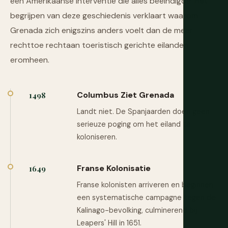
een Amerikaanse interventie die alles beëindigde. Het
begrijpen van deze geschiedenis verklaart waarom
Grenada zich enigszins anders voelt dan de meer
rechttoe rechtaan toeristisch gerichte eilanden
eromheen.
Columbus Ziet Grenada
1498
Landt niet. De Spanjaarden doen geen
serieuze poging om het eiland te
koloniseren.
Franse Kolonisatie
1649
Franse kolonisten arriveren en beginnen
een systematische campagne tegen de
Kalinago-bevolking, culminerend bij
Leapers' Hill in 1651.