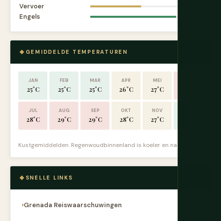
Vervoer
5.8
Engels
9.8
GEMIDDELDE TEMPERATUREN
JAN
FEB
MAR
APR
MEI
JUN
25°C
25°C
25°C
26°C
27°C
28°C
JUL
AUG
SEP
OKT
NOV
DEC
28°C
29°C
29°C
28°C
27°C
26°C
Kustgemiddelden. Regenwoudbinnenland is koeler en natter.
SNELLE LINKS
Grenada Reiswaarschuwingen