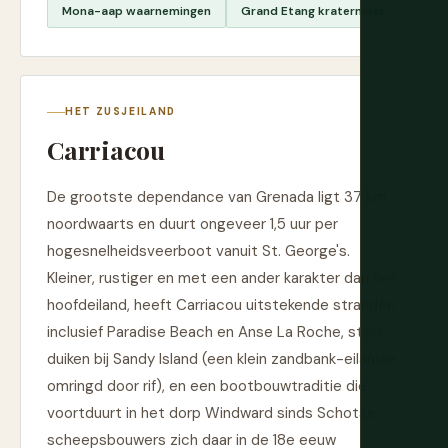
Mona-aap waarnemingen
Grand Etang kratermeer
HET ZUSJEILAND
Carriacou
De grootste dependance van Grenada ligt 37 km
noordwaarts en duurt ongeveer 1,5 uur per
hogesnelheidsveerboot vanuit St. George's.
Kleiner, rustiger en met een ander karakter dan het
hoofdeiland, heeft Carriacou uitstekende stranden
inclusief Paradise Beach en Anse La Roche, sterk
duiken bij Sandy Island (een klein zandbank-eilandje
omringd door rif), en een bootbouwtraditie die
voortduurt in het dorp Windward sinds Schotse
scheepsbouwers zich daar in de 18e eeuw