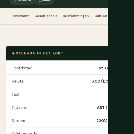
Overzicht
Geschiedenis
Bestemmingen
Cultuur & Etiquette
GRENADA IN HET KORT
Hoofdstad
St. George's
Valuta
XCD (EC Dollar)
Taal
Engels
Tijdzone
AST (UTC-4)
Stroom
220V, Type G
Telefooncode
+1-473