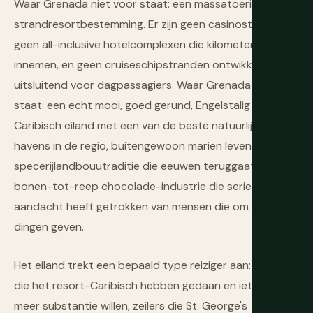
Waar Grenada niet voor staat: een massatoeristisch
strandresortbestemming. Er zijn geen casinostrips,
geen all-inclusive hotelcomplexen die kilometers kustlijn
innemen, en geen cruiseschipstranden ontwikkeld
uitsluitend voor dagpassagiers. Waar Grenada wel voor
staat: een echt mooi, goed gerund, Engelstalig
Caribisch eiland met een van de beste natuurlijke
havens in de regio, buitengewoon marien leven, een
specerijlandbouutraditie die eeuwen teruggaat, en een
bonen-tot-reep chocolade-industrie die serieuze
aandacht heeft getrokken van mensen die om zulke
dingen geven.
Het eiland trekt een bepaald type reiziger aan: mensen
die het resort-Caribisch hebben gedaan en iets met
meer substantie willen, zeilers die St. George's