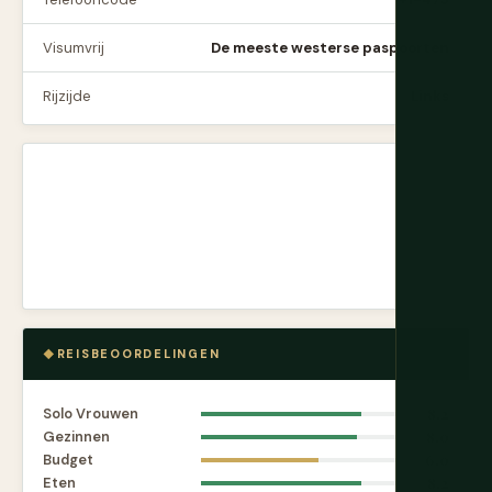
Visumvrij
De meeste westerse paspoorten
Rijzijde
Links
REISBEOORDELINGEN
Solo Vrouwen
8.2
Gezinnen
8.0
Budget
6.0
Eten
8.2