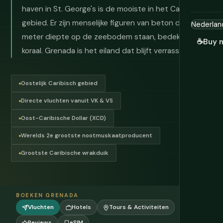
haven in St. George's is de mooiste in het Caribisch
gebied. Er zijn menselijke figuren van beton die op 12
meter diepte op de zeebodem staan, bedekt met
☕
Buy 
koraal. Grenada is het eiland dat blijft verrassen.
Oostelijk Caribisch gebied
Directe vluchten vanuit VK & VS
Oost-Caribische Dollar (XCD)
Werelds 2e grootste nootmuskaatproducent
Grootste Caribische wrakduik
BOEKEN GRENADA
Vluchten
Hotels
Tours & Activiteiten
Reviews
eSIM