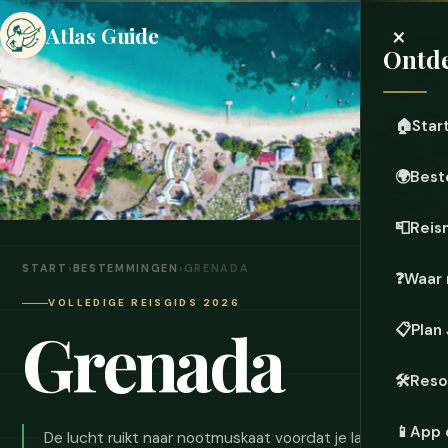
×
Atlas Guide
Ontde
🏠
Star
🌍
Best
📮
Reis
START
›
BESTEMMINGEN
›
GRENADA
❓
Waar 
VOLLEDIGE REISGIDS 2026
Grenada
📋
Plan
🛠️
Reso
📱
App 
De lucht ruikt naar nootmuskaat voordat je landt. De