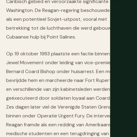
Caribisch gebied en veroorzaakte significante angst in
Washington. De Reagan-regering beschouwde Grenada
als een potentieel Sovjet-uitpost, vooral met
betrekking tot de luchthaven die werd gebouwd met
Cubaanse hulp bij Point Salines.
Op 19 oktober 1983 plaatste een factie binnen de New
Jewel Movement onder leiding van vice-premier
Bernard Coard Bishop onder huisarrest. Een menigte
bevrijdde hem en marcheerde naar Fort Rupert, waar hij
en verschillende van zijn kabinetsleden werden
geëxecuteerd door soldaten loyaal aan Coards factie.
Zes dagen later viel de Verenigde Staten Grenada
binnen onder Operatie Urgent Fury. De interventie, die
Reagan framde als een redding van Amerikaanse
medische studenten en een terugdringing van het