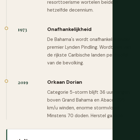
resorttoerisme wortelen beide in
hetzelfde decennium.
Onafhankelijkheid
1973
De Bahama's wordt onafhankelijk onder
premier Lynden Pindling. Wordt een van
de rijkste Caribische landen per hoofd
van de bevolking.
Orkaan Dorian
2019
Categorie 5-storm blijft 36 uur hangen
boven Grand Bahama en Abaco. 295
km/u winden, enorme stormvloed.
Minstens 70 doden. Herstel gaande.