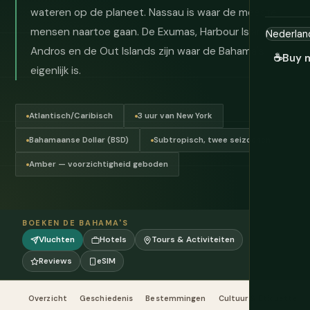
wateren op de planeet. Nassau is waar de meeste
mensen naartoe gaan. De Exumas, Harbour Island,
Andros en de Out Islands zijn waar de Bahama's
☕
Buy 
eigenlijk is.
Atlantisch/Caribisch
3 uur van New York
Bahamaanse Dollar (BSD)
Subtropisch, twee seizoenen
Amber — voorzichtigheid geboden
BOEKEN DE BAHAMA'S
Vluchten
Hotels
Tours & Activiteiten
Reviews
eSIM
Overzicht
Geschiedenis
Bestemmingen
Cultuur & Etiquette