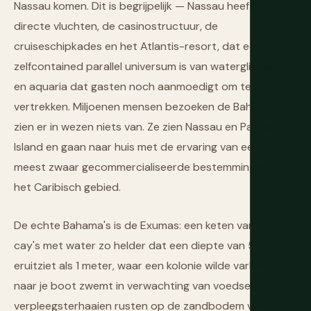
Nassau komen. Dit is begrijpelijk — Nassau heeft de
directe vluchten, de casinostructuur, de
cruiseschipkades en het Atlantis-resort, dat een
zelfcontained parallel universum is van waterglijbanen
en aquaria dat gasten noch aanmoedigt om te
vertrekken. Miljoenen mensen bezoeken de Bahama's en
zien er in wezen niets van. Ze zien Nassau en Paradise
Island en gaan naar huis met de ervaring van een van de
meest zwaar gecommercialiseerde bestemmingen in
het Caribisch gebied.
De echte Bahama's is de Exumas: een keten van 365
cay's met water zo helder dat een diepte van 5 meter
eruitziet als 1 meter, waar een kolonie wilde varkens
naar je boot zwemt in verwachting van voedsel en
verpleegsterhaaien rusten op de zandbodem van een