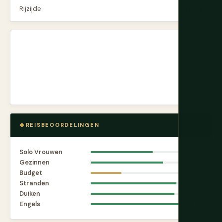
Rijzijde
Links
REISBEOORDELINGEN
Solo Vrouwen
7.0
Gezinnen
8.2
Budget
3.5
Stranden
9.7
Duiken
9.5
Engels
10