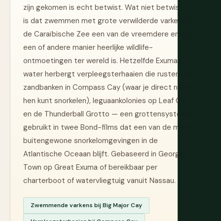
zijn gekomen is echt betwist. Wat niet betwist is,
is dat zwemmen met grote verwilderde varkens in
de Caraïbische Zee een van de vreemdere en op
een of andere manier heerlijke wildlife-
ontmoetingen ter wereld is. Hetzelfde Exumas-
water herbergt verpleegsterhaaien die rusten op
zandbanken in Compass Cay (waar je direct naast
hen kunt snorkelen), leguaankolonies op Leaf Cay
en de Thunderball Grotto — een grottensysteem
gebruikt in twee Bond-films dat een van de meest
buitengewone snorkelomgevingen in de
Atlantische Oceaan blijft. Gebaseerd in George
Town op Great Exuma of bereikbaar per
charterboot of watervliegtuig vanuit Nassau.
Zwemmende varkens bij Big Major Cay