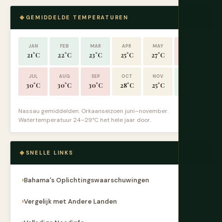
GEMIDDELDE TEMPERATUREN
JAN
FEB
MAR
APR
MAY
JUN
21°C
22°C
23°C
25°C
27°C
29°C
JUL
AUG
SEP
OCT
NOV
DEC
30°C
30°C
30°C
28°C
25°C
22°C
Nassau gemiddelden. Orkaanseizoen juni–november.
Watertemperatuur 24–29°C het hele jaar door.
SNELLE LINKS
Bahama's Oplichtingswaarschuwingen
Vergelijk met Andere Landen