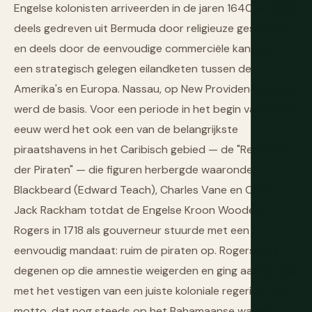
Engelse kolonisten arriveerden in de jaren 1640 en 1650,
deels gedreven uit Bermuda door religieuze geschillen
en deels door de eenvoudige commerciële kans van
een strategisch gelegen eilandketen tussen de
Amerika's en Europa. Nassau, op New Providence Island,
werd de basis. Voor een periode in het begin van de 18e
eeuw werd het ook een van de belangrijkste
piraatshavens in het Caribisch gebied — de "Republiek
der Piraten" — die figuren herbergde waaronder
Blackbeard (Edward Teach), Charles Vane en Calico
Jack Rackham totdat de Engelse Kroon Woodes
Rogers in 1718 als gouverneur stuurde met een
eenvoudig mandaat: ruim de piraten op. Rogers hing
degenen op die amnestie weigerden en ging aan de slag
met het vestigen van een juiste koloniale regering. Zijn
motto, dat nog steeds op het Bahamaanse wapen