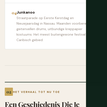
Junkanoo
Straatparade op Eerste Kerstdag en
Nieuwjaarsdag in Nassau. Maanden voorbereiding,
geitenvellen drums, uitbundige kreppapier
kostuums. Het meest buitengewone festival in het
Caribisch gebied.
HET VERHAAL TOT NU TOE
Een
Geschiedenis
Die
Je