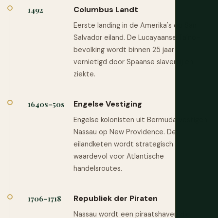
Columbus Landt
1492
Eerste landing in de Amerika's op San
Salvador eiland. De Lucayaanse Taíno-
bevolking wordt binnen 25 jaar
vernietigd door Spaanse slavernij en
ziekte.
Engelse Vestiging
1640s–50s
Engelse kolonisten uit Bermuda vestigen
Nassau op New Providence. De
eilandketen wordt strategisch
waardevol voor Atlantische
handelsroutes.
Republiek der Piraten
1706–1718
Nassau wordt een piraatshaven die