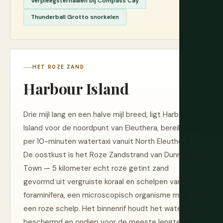
Verpleegsterhaaien bij Compass Cay
Thunderball Grotto snorkelen
HET ROZE ZAND
Harbour Island
Drie mijl lang en een halve mijl breed, ligt Harbour
Island voor de noordpunt van Eleuthera, bereikbaar
per 10-minuten watertaxi vanuit North Eleuthera.
De oostkust is het Roze Zandstrand van Dunmore
Town — 5 kilometer echt roze getint zand
gevormd uit vergruiste koraal en schelpen van
foraminifera, een microscopisch organisme met
een roze schelp. Het binnenrif houdt het water
beschermd en ondiep voor de meeste lengte, wat