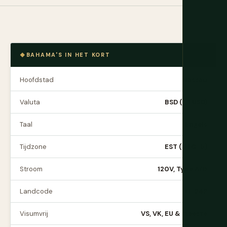
BAHAMA'S IN HET KORT
Hoofdstad
Nassau
Valuta
BSD (= 1 USD)
Taal
Engels
Tijdzone
EST (UTC−5)
Stroom
120V, Type A/B
Landcode
+1-242
Visumvrij
VS, VK, EU & meeste