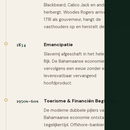
Blackbeard, Calico Jack en anderen
herbergt. Woodes Rogers arriveert in
1718 als gouverneur, hangt de
vasthouders op en herstelt de orde.
Emancipatie
1834
Slavernij afgeschaft in het hele Britse
Rijk. De Bahamaanse economie worstelt
vervolgens een eeuw zonder een
levensvatbaar vervangend
hoofdproduct.
Toerisme & Financiën Beginnen
1950s–60s
De moderne dubbele pijlers van de
Bahamaanse economie ontstaan
tegelijkertijd. Offshore-bankieren en