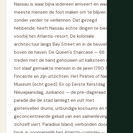
Nassau is waar bijna iedereen arriveert en waar de
meeste mensen de fout maken om te blijven
zonder verder te verkennen. Dat gezegd
hebbende, heeft Nassau echte dingen te bieden
voorbij het Atlantis-resort. De koloniale
architectuur langs Bay Street en in de heuvels
boven de haven. De Queen's Staircase — 66
treden met de hand gehouwen uit kalksteen door
tot slaaf gemaakte mensen in de jaren 1790. Fort
Fincastle en zijn uitzichten. Het Pirates of Nassau
Museum (echt goed). En op Eerste Kerstdag en
Nieuwjaarsdag, Junkanoo — de pre-dageraad
parade die de stad lamlegt en vult met
geitenvellen drums, uitbundige kostuums en het
geconcentreerde geluid van een samenleving die
zichzelf viert. Paradise Island, verbonden door een
brug, is voornamelijk het Atlantis-complex —