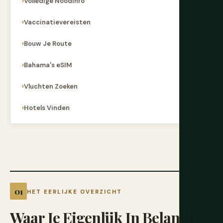
Volledige Noodinfo
Vaccinatievereisten
Bouw Je Route
Bahama's eSIM
Vluchten Zoeken
Hotels Vinden
HET EERLIJKE OVERZICHT
Waar
Je
Eigenlijk
In
Belandt