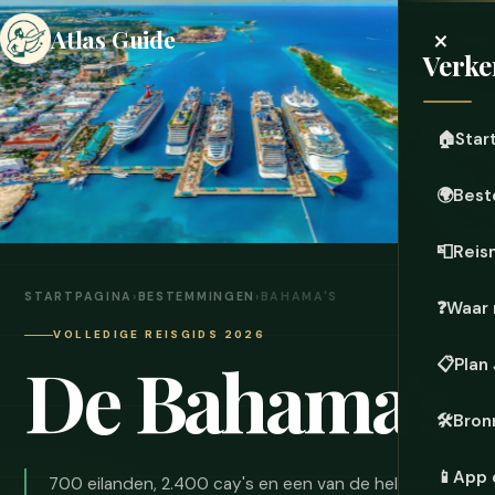
×
Atlas Guide
Verke
🏠
Star
🌍
Best
📮
Reis
STARTPAGINA
›
BESTEMMINGEN
›
BAHAMA'S
❓
Waar 
VOLLEDIGE REISGIDS 2026
De Bahama's
📋
Plan
🛠️
Bron
📱
App 
700 eilanden, 2.400 cay's en een van de helderste